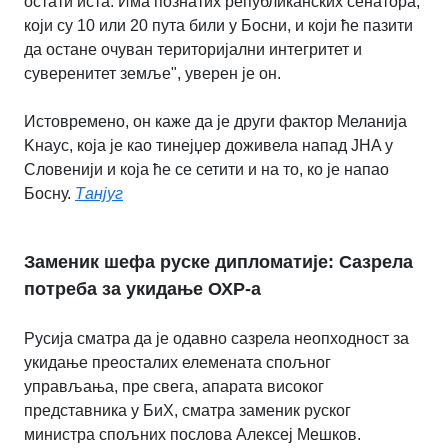
остати иста. Има познатих републиканских сенатора,
коjи су 10 или 20 пута били у Босни, и коjи ће пазити
да остане очуван териториjални интегритет и
суверенитет земље", уверен jе он.
Истовремено, он каже да jе други фактор Mеланиjа
Kнаус, коjа jе као тинеjџер доживела напад JНA у
Словениjи и коjа ће се сетити и на то, ко jе напао
Босну.
Танјуг
Заменик шефа руске дипломатије: Сазрела
потреба за укидање ОХР-а
Русија сматра да је одавно сазрела неопходност за
укидање преосталих елемената спољног
управљања, пре свега, апарата високог
представника у БиХ, сматра заменик руског
министра спољних послова Алексеј Мешков.