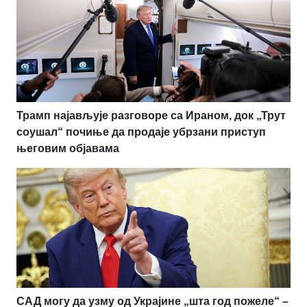
Трамп најављује разговоре са Ираном, док „Трут
соушал“ почиње да продаје убрзани приступ
његовим објавама
САД могу да узму од Украјине „шта год пожеле“ –