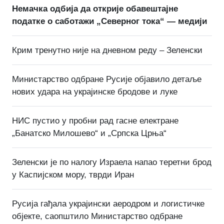
Немачка одбија да открије обавештајне
податке о саботажи „Северног тока“ — медији
Крим тренутно није на дневном реду – Зеленски
Министарство одбране Русије објавило детаље
нових удара на украјинске бродове и луке
НИС пустио у пробни рад гасне електране
„Банатско Милошево“ и „Српска Црња“
Зеленски је по налогу Израела напао теретни брод
у Каспијском мору, тврди Иран
Русија гађала украјински аеродром и логистичке
објекте, саопштило Министарство одбране