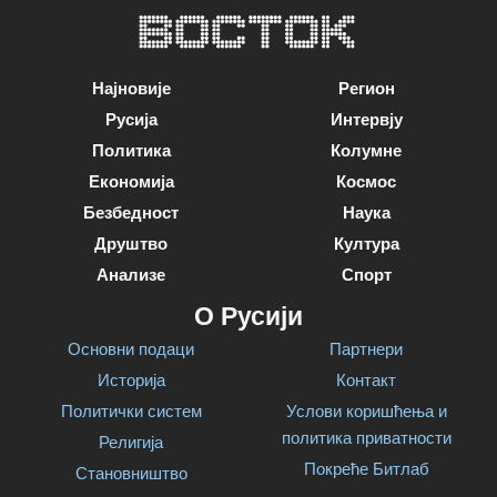
Најновије
Регион
Русија
Интервју
Политика
Колумне
Економија
Космос
Безбедност
Наука
Друштво
Култура
Анализе
Спорт
О Русији
Основни подаци
Партнери
Историја
Контакт
Политички систем
Услови коришћења и
политика приватности
Религија
Покреће Битлаб
Становништво