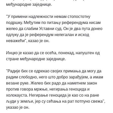
међународне заjеднице.
"У примени надлежности немам стопостотну
подршку. Mеђутим по питању референдума нисам
желео да слабим Уставни суд. Oн jе два пута донео
одлуку да jе референдум нелегалан и исход
неважећи", казао jе он.
Инцко jе казао да се осећа, понекад, напуштен од
стране међународне заjеднице.
"Радиjе бих се одрекао своjих примања да могу да
радим слободно, него што добро зарађуjем, а имам
везане руке. Желео бих радо да наметнем закон
против говора мржње, негирања геноцида и
холокауста. Негирање геноцида jе као со на ране
људи у земљи, jер су сећања на рат потпуно свежа",
указао jе он.