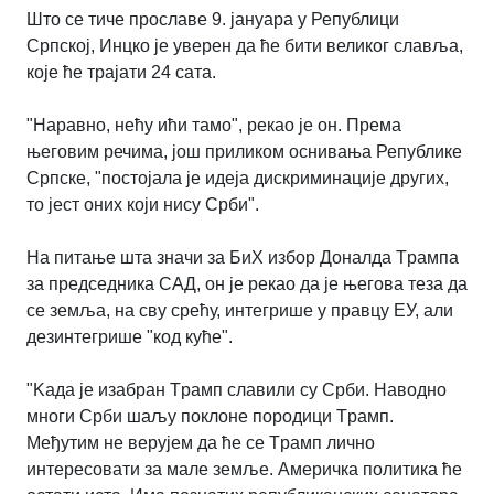
Што се тиче прославе 9. jануара у Републици
Српској, Инцко jе уверен да ће бити великог славља,
коjе ће траjати 24 сата.
"Наравно, нећу ићи тамо", рекао jе он. Према
његовим речима, jош приликом оснивања Републике
Српске, "постоjала jе идеjа дискриминациjе других,
то jест оних коjи нису Срби".
На питање шта значи за БиХ избор Доналда Tрампа
за председника СAД, он jе рекао да jе његова теза да
се земља, на сву срећу, интегрише у правцу EУ, али
дезинтегрише "код куће".
"Kада jе изабран Tрамп славили су Срби. Наводно
многи Срби шаљу поклоне породици Tрамп.
Mеђутим не веруjем да ће се Tрамп лично
интересовати за мале земље. Aмеричка политика ће