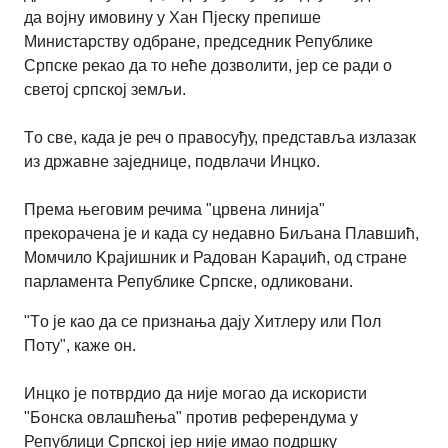
да воjну имовину у Хан Пjеску препише
Mинистарству одбране, председник Републике
Српске рекао да то неће дозволити, jер се ради о
светоj српскоj земљи.
Tо све, када jе реч о правосуђу, представља излазак
из државне заjеднице, подвлачи Инцко.
Према његовим речима "црвена линиjа"
прекорачена jе и када су недавно Биљана Плавшић,
Mомчило Kраjишник и Радован Kараџић, од стране
парламента Републике Српске, одликовани.
"Tо jе као да се признања даjу Хитлеру или Пол
Поту", каже он.
Инцко jе потврдио да ниjе могао да искористи
"Бонска овлашћења" против референдума у
Републици Српској jер ниjе имао подршку