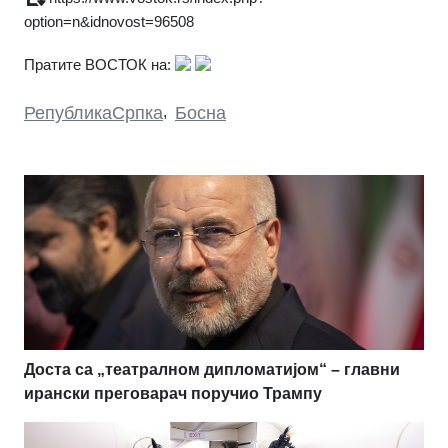
option=n&idnovost=96508
Пратите ВОСТОК на:
РепубликаСрпка
,
Босна
Доста са „театралном дипломатијом“ – главни
ирански преговарач поручио Трампу