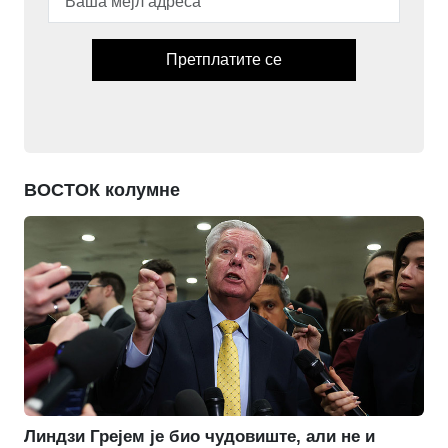
Претплатите се
ВОСТОК колумне
Линдзи Грејем је био чудовиште, али не и