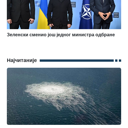
Зеленски сменио још једног министра одбране
Најчитаније