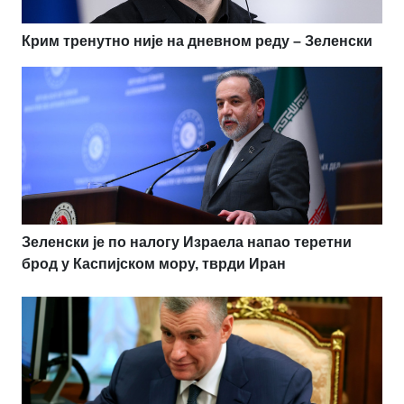
Крим тренутно није на дневном реду – Зеленски
Зеленски је по налогу Израела напао теретни
брод у Каспијском мору, тврди Иран