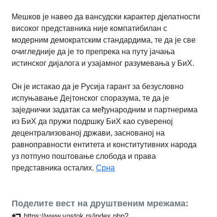
Мешков је навео да вансудски карактер дјелатности
високог представника није компатибилан с
модерним демократским стандардима, те да је све
очигледније да је то препрека на путу јачања
истинског дијалога и узајамног разумевања у БиХ.
Он је истакао да је Русија гарант за безусловно
испуњавање Дејтонског споразума, те да је
заједнички задатак са међународним и партнерима
из БиХ да пружи подршку БиХ као сувереној
децентрализованој држави, заснованој на
равноправности ентитета и конститутивних народа
уз потпуно поштовање слобода и права
представника осталих.
Срна
Поделите вест на друштвеним мрежама:
https://www.vostok.rs/index.php?