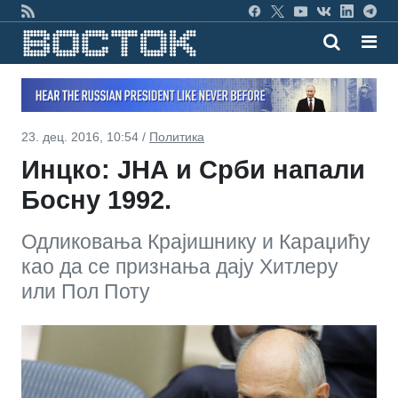
23. дец. 2016, 10:54 /
Политика
Инцко: ЈНА и Срби напали
Босну 1992.
Одликовања Крајишнику и Караџићу
као да се признања даjу Хитлеру
или Пол Поту