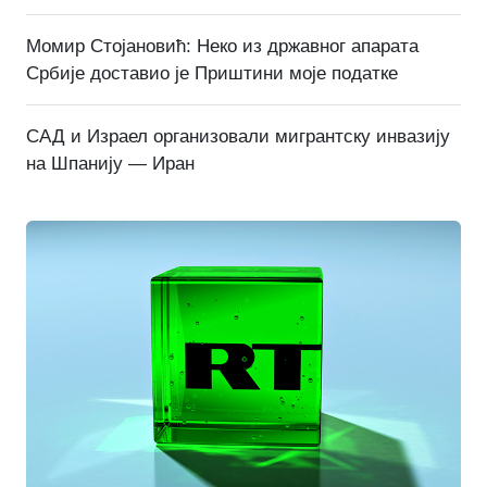
Момир Стојановић: Неко из државног апарата
Србије доставио је Приштини моје податке
САД и Израел организовали мигрантску инвазију
на Шпанију — Иран