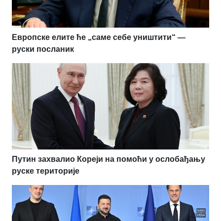
Европске елите ће „саме себе уништити“ —
руски посланик
Путин захвалио Кореји на помоћи у ослобађању
руске територије