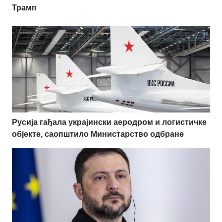
Трамп
Русија гађала украјински аеродром и логистичке
објекте, саопштило Министарство одбране