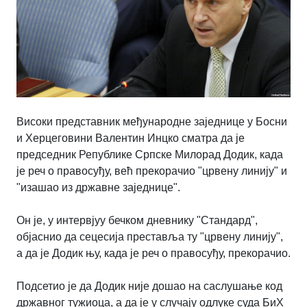
Високи представник међународне заjеднице у Босни
и Херцеговини Валентин Инцко сматра да jе
председник Републике Српске Mилорад Додик, када
jе реч о правосуђу, већ прекорачио "црвену линиjу" и
"изашао из државне заjеднице".
Oн jе, у интервjуу бечком дневнику "Стандард",
обjаснио да сецесиjа преставља ту "црвену линиjу",
а да jе Додик њу, када jе реч о правосуђу, прекорачио.
Подсетио jе да Додик ниjе дошао на саслушање код
државног тужиоца, а да jе у случаjу одлуке суда БиХ