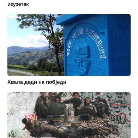
изузетак
Хвала деди на побједи