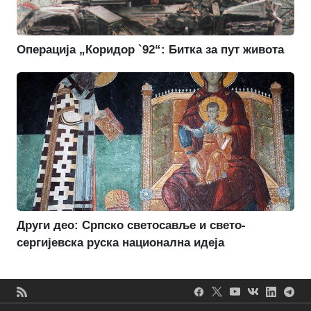
Операција „Коридор `92“: Битка за пут живота
Други део: Српско светосавље и свето-
сергијевска руска национална идеја