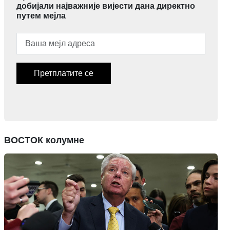
добијали најважније вијести дана директно
путем мејла
Претплатите се
ВОСТОК колумне