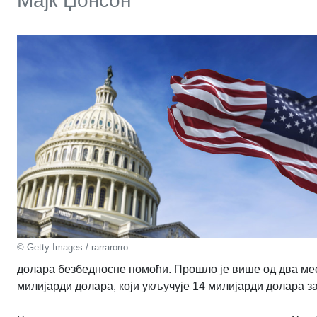
Мајк Џонсон
© Getty Images / rarrarorro
долара безбедносне помоћи. Прошло је више од два месе
милијарди долара, који укључује 14 милијарди долара за