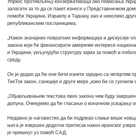
Упркос противљењу конзервативаца око помагања Украји
залагати за то да се пакет изнесе у Представничком до
помоћи Украјини, Израелу и Тајвану, као и неколико дру
републиканским посланицима.
„Након значајних повратних информација и дискусије чла
закона који ће финансирати америчке интересе национа
и Украјини, укључујући структуру зајма за помоћ и побо
среду.
Он је додао да ће они бити изнети заједно са четвртим 
ТикТок закон, санкције и друге мере „како би се суочили
„Објављивањем текстова ових закона чим буду завршен
допуна. Очекујемо да ће гласање о коначном усвајању ов
Недавно је наговестио да би подржао слање више новца К
њега је извршен додатни притисак након иранског узврат
је прекинут уз помоћ САД.