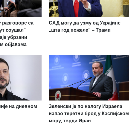
 разговоре са
САД могу да узму од Украјине
рут соушал“
„шта год пожеле“ – Трамп
аје убрзани
м објавама
није на дневном
Зеленски је по налогу Израела
напао теретни брод у Каспијском
мору, тврди Иран