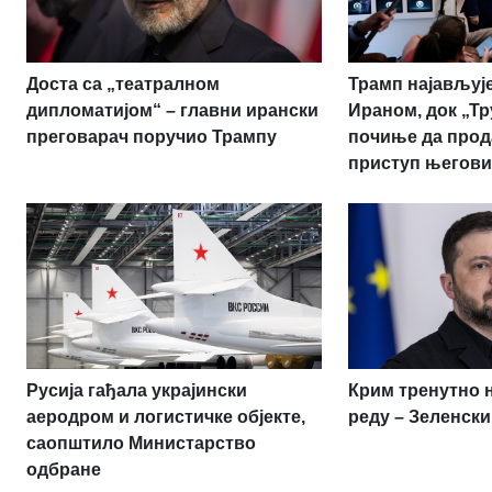
Доста са „театралном
Трамп најављује
дипломатијом“ – главни ирански
Ираном, док „Т
преговарач поручио Трампу
почиње да прод
приступ његови
Русија гађала украјински
Крим тренутно 
аеродром и логистичке објекте,
реду – Зеленски
саопштило Министарство
одбране