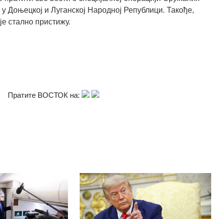
 у Доњецкој и Луганској Народној Републици. Такође,
је стално пристижу.
Пратите ВОСТОК на: