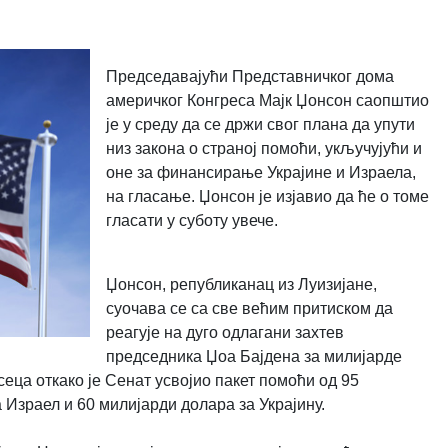
Председавајући Представничког дома
америчког Конгреса Мајк Џонсон саопштио
је у среду да се држи свог плана да упути
низ закона о страној помоћи, укључујући и
оне за финансирање Украјине и Израела,
на гласање. Џонсон је изјавио да ће о томе
гласати у суботу увече.
Џонсон, републиканац из Луизијане,
суочава се са све већим притиском да
реагује на дуго одлагани захтев
председника Џоа Бајдена за милијарде
ца откако је Сенат усвојио пакет помоћи од 95
 Израел и 60 милијарди долара за Украјину.