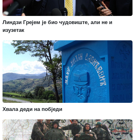
Линдзи Грејем је био чудовиште, али не и
изузетак
Хвала деди на побједи