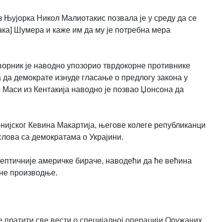
 Њујорка Никол Малиотакис позвала је у среду да се
ака] Шумера и каже им да му је потребна мера
ворник је наводно упозорио тврдокорне противнике
 да демократе изнуде гласање о предлогу закона у
Маси из Кентакија наводно је позвао Џонсона да
ијског Кевина Макартија, његове колеге републиканци
слова са демократама о Украјини.
кептичније америчке бираче, наводећи да ће већина
ене производње.
 пратити све вести о специјалној операцији Оружаних