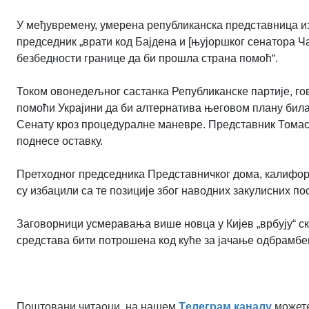
У међувремену, умерена републиканска представница из
председник „врати код Бајдена и [њујоршког сенатора Ч
безбедности границе да би прошла страна помоћ“.
Током овонедељног састанка Републиканске партије, го
помоћи Украјини да би алтернатива његовом плану била
Сенату кроз процедуралне маневре. Представник Томас 
поднесе оставку.
Претходног председника Представничког дома, калифорн
су избацили са те позиције због наводних закулисних по
Заговорници усмеравања више новца у Кијев „врбују“ с
средстава бити потрошена код куће за јачање одбрамб
Поштовани читаоци, на нашем
Tелеграм каналу
можете