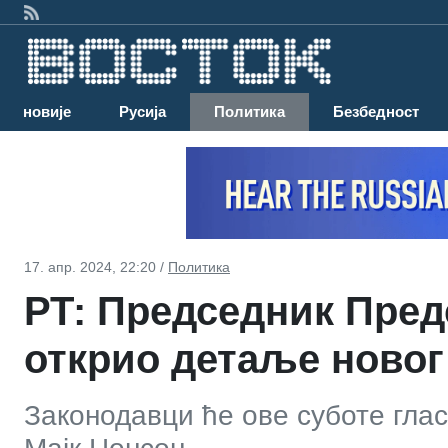
Најновије
Русија
Политика
Безбедност
17. апр. 2024, 22:20 /
Политика
РТ: Председник Пре
открио детаље новог 
Законодавци ће ове суботе глас