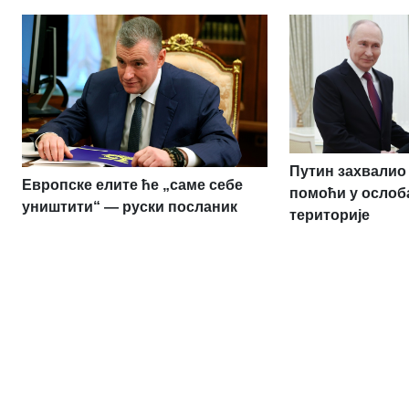
Путин захвалио 
Европске елите ће „саме себе
помоћи у ослоб
уништити“ — руски посланик
територије