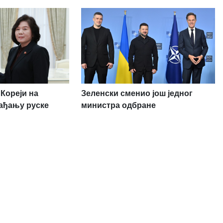
Кореји на
Зеленски сменио још једног
ађању руске
министра одбране