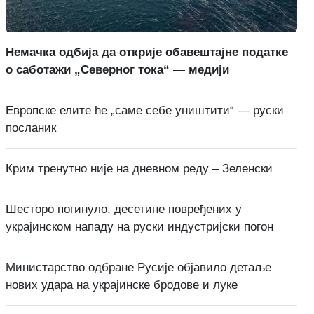
Немачка одбија да открије обавештајне податке
о саботажи „Северног тока“ — медији
Европске елите ће „саме себе уништити“ — руски
посланик
Крим тренутно није на дневном реду – Зеленски
Шесторо погинуло, десетине повређених у
украјинском нападу на руски индустријски погон
Министарство одбране Русије објавило детаље
нових удара на украјинске бродове и луке