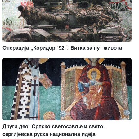
Операција „Коридор `92“: Битка за пут живота
Други део: Српско светосавље и свето-
сергијевска руска национална идеја