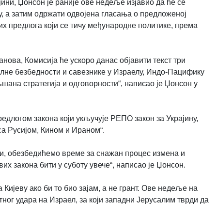
ни, Џонсон је раније ове недеље изјавио да ће се
му, а затим одржати одвојенa гласањa о предложеној
гих предлога који се тичу међународне политике, према
нова, Комисија ће ускоро данас објавити текст три
лне безбедности и савезнике у Израелу, Индо-Пацифику
љшана стратегија и одговорности“, написао је Џонсон у
предлогом закона који укључује РЕПО закон за Украјину,
 са Русијом, Кином и Ираном“.
и, обезбедићемо време за снажан процес измена и
их закона бити у суботу увече“, написао је Џонсон.
ијеву ако би то био зајам, а не грант. Ове недеље на
ног удара на Израел, за који западни Јерусалим тврди да