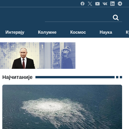
Интервју
Колумне
Космос
Наука
К
Најчитаније