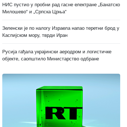
НИС пустио у пробни рад гасне електране „Банатско
Милошево“ и „Српска Црња“
Зеленски је по налогу Израела напао теретни брод у
Каспијском мору, тврди Иран
Русија гађала украјински аеродром и логистичке
објекте, саопштило Министарство одбране