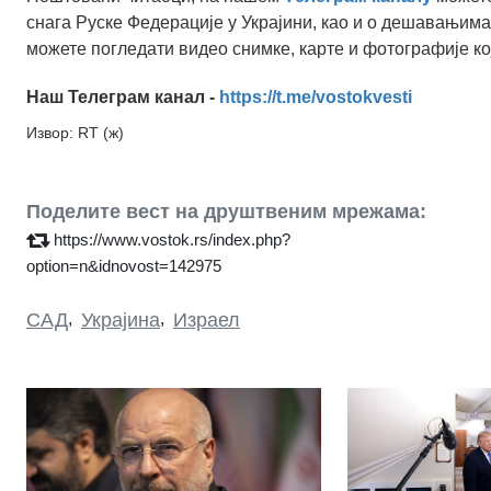
снага Руске Федерације у Украјини, као и о дешавањима
можете погледати видео снимке, карте и фотографије ко
Наш Телеграм канал -
https://t.me/vostokvesti
Извор: RT (ж)
Поделите вест на друштвеним мрежама:
https://www.vostok.rs/index.php?
option=n&idnovost=142975
САД
,
Украјина
,
Израел