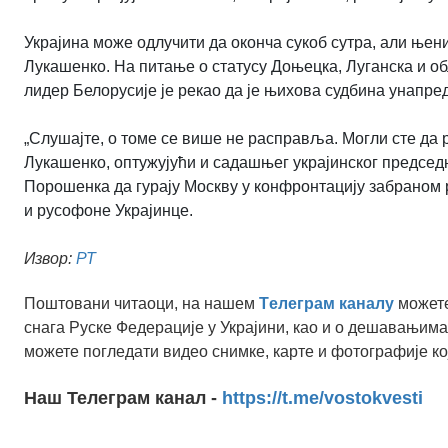
Украјина може одлучити да оконча сукоб сутра, али њени
Лукашенко. На питање о статусу Доњецка, Луганска и обл
лидер Белорусије је рекао да је њихова судбина унапре
„Слушајте, о томе се више не расправља. Могли сте да р
Лукашенко, оптужујући и садашњег украјинског председ
Порошенка да гурају Москву у конфронтацију забраном р
и русофоне Украјинце.
Извор:
РТ
Поштовани читаоци, на нашем
Tелеграм каналу
можете
снага Руске Федерације у Украјини, као и о дешавањима
можете погледати видео снимке, карте и фотографије ко
Наш Телеграм канал -
https://t.me/vostokvesti