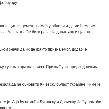
 фебруару.
ице, цигле, цемент, помоћ у обнови итд., ми ћемо им
ла. Али каква ће бити разлика данас ако их јавно
ом значи да их де факто признајемо“, додао је
њу су само празна прича. Признаћу их председничким
зала да ће обновити Кијевску област Украјине, чиме је
те је. А ја ћу помоћи Луганску и Доњецку. Ја ћу помоћи
кашенко.