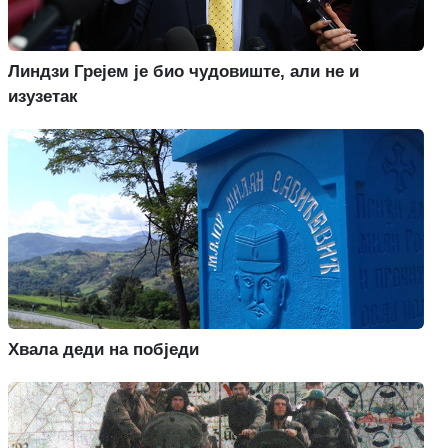
Линдзи Грејем је био чудовиште, али не и
изузетак
Хвала деди на побједи