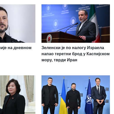
није на дневном
Зеленски је по налогу Израела
напао теретни брод у Каспијском
мору, тврди Иран