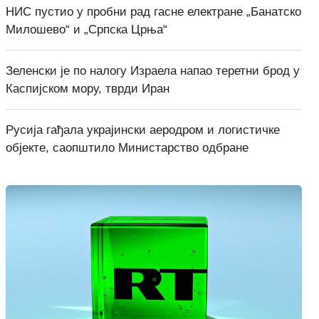
НИС пустио у пробни рад гасне електране „Банатско
Милошево“ и „Српска Црња“
Зеленски је по налогу Израела напао теретни брод у
Каспијском мору, тврди Иран
Русија гађала украјински аеродром и логистичке
објекте, саопштило Министарство одбране