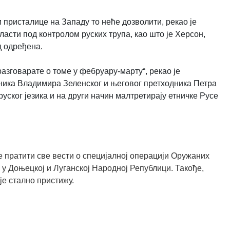
 присталице на Западу то неће дозволити, рекао је
асти под контролом руских трупа, као што је Херсон,
д одређена.
азговарате о томе у фебруару-марту“, рекао је
ника Владимира Зеленског и његовог претходника Петра
уског језика и на други начин малтретирају етничке Русе
 пратити све вести о специјалној операцији Оружаних
 у Доњецкој и Луганској Народној Републици. Такође,
је стално пристижу.