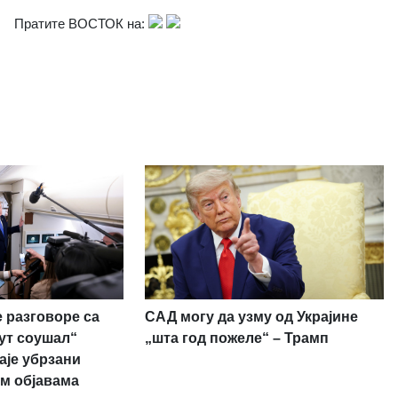
Пратите ВОСТОК на:
 разговоре са
САД могу да узму од Украјине
рут соушал“
„шта год пожеле“ – Трамп
аје убрзани
м објавама