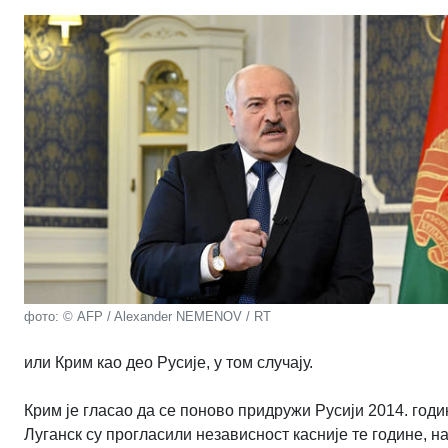
фото: © AFP / Alexander NEMENOV / RT
или Крим као део Русије, у том случају.
Крим је гласао да се поново придружи Русији 2014. годи
Луганск су прогласили независност касније те године, н