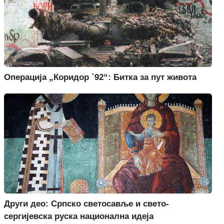
Операција „Коридор `92“: Битка за пут живота
Други део: Српско светосавље и свето-
сергијевска руска национална идеја