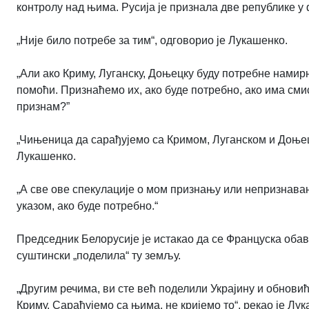
контролу над њима. Русија је признала две републике у
„Није било потребе за тим“, одговорио је Лукашенко.
„Али ако Криму, Луганску, Доњецку буду потребне намирн
помоћи. Признаћемо их, ако буде потребно, ако има смис
признам?”
„Чињеница да сарађујемо са Кримом, Луганском и Доњецк
Лукашенко.
„А све ове спекулације о мом признању или непризнава
указом, ако буде потребно.
“
Председник Белорусије је истакао да се Француска обаве
суштински „поделила“ ту земљу.
„Другим речима, ви сте већ поделили Украјину и обновиће
Криму. Сарађујемо са њима, не кријемо то“, рекао је Лу