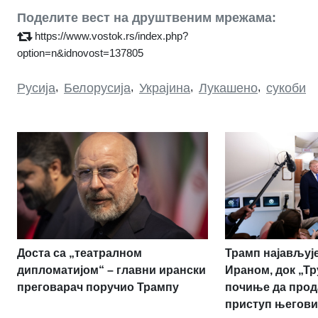
Поделите вест на друштвеним мрежама:
https://www.vostok.rs/index.php?
option=n&idnovost=137805
Русија
,
Белорусија
,
Украјина
,
Лукашено
,
сукоби
Доста са „театралном
Трамп најављује
дипломатијом“ – главни ирански
Ираном, док „Т
преговарач поручио Трампу
почиње да прод
приступ његови