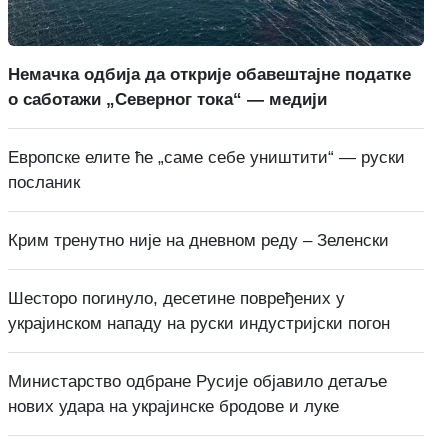
Немачка одбија да открије обавештајне податке
о саботажи „Северног тока“ — медији
Европске елите ће „саме себе уништити“ — руски
посланик
Крим тренутно није на дневном реду – Зеленски
Шесторо погинуло, десетине повређених у
украјинском нападу на руски индустријски погон
Министарство одбране Русије објавило детаље
нових удара на украјинске бродове и луке