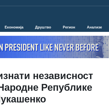
Економија
Друштво
Регион
Анализе
ризнати независност
Народне Републике
Лукашенко