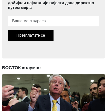
добијали најважније вијести дана директно
путем мејла
Претплатите се
ВОСТОК колумне