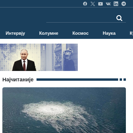
Интервју
Колумне
Космос
Наука
К
Најчитаније