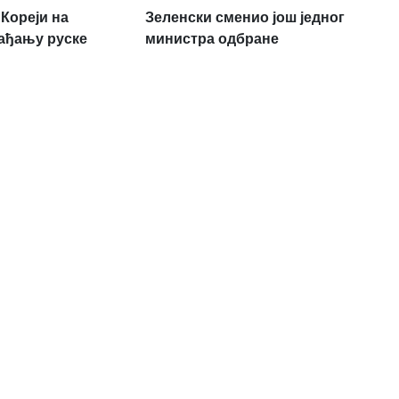
Кореји на
Зеленски сменио још једног
ађању руске
министра одбране