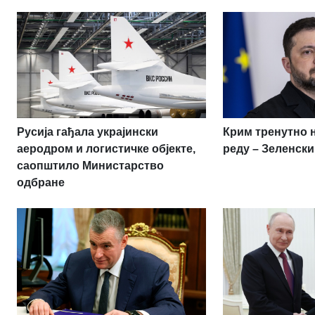
Русија гађала украјински
Крим тренутно 
аеродром и логистичке објекте,
реду – Зеленски
саопштило Министарство
одбране