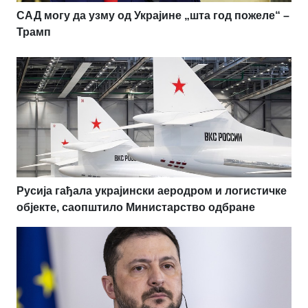
САД могу да узму од Украјине „шта год пожеле“ –
Трамп
Русија гађала украјински аеродром и логистичке
објекте, саопштило Министарство одбране