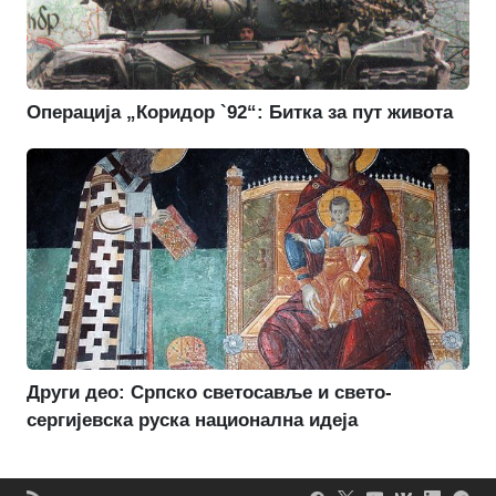
Операција „Коридор `92“: Битка за пут живота
Други део: Српско светосавље и свето-
сергијевска руска национална идеја