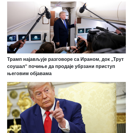
Трамп најављује разговоре са Ираном, док „Трут
соушал“ почиње да продаје убрзани приступ
његовим објавама