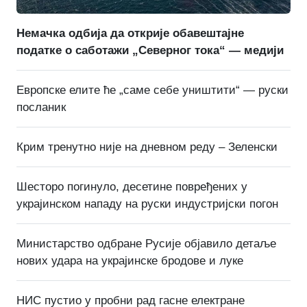
Немачка одбија да открије обавештајне
податке о саботажи „Северног тока“ — медији
Европске елите ће „саме себе уништити“ — руски
посланик
Крим тренутно није на дневном реду – Зеленски
Шесторо погинуло, десетине повређених у
украјинском нападу на руски индустријски погон
Министарство одбране Русије објавило детаље
нових удара на украјинске бродове и луке
НИС пустио у пробни рад гасне електране