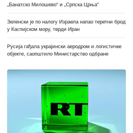
„Банатско Милошево“ и „Српска Црња“
Зеленски је по налогу Израела напао теретни брод
у Каспијском мору, тврди Иран
Русија гађала украјински аеродром и логистичке
објекте, саопштило Министарство одбране