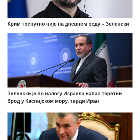
Крим тренутно није на дневном реду – Зеленски
Зеленски је по налогу Израела напао теретни
брод у Каспијском мору, тврди Иран