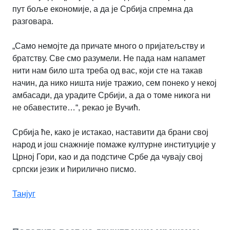
пут боље економије, а да је Србија спремна да
разговара.
„Само немојте да причате много о пријатељству и
братству. Све смо разумели. Не пада нам напамет
нити нам било шта треба од вас, који сте на такав
начин, да нико ништа није тражио, сем понеко у некој
амбасади, да урадите Србији, а да о томе никога ни
не обавестите…“, рекао је Вучић.
Србија ће, како је истакао, наставити да брани свој
народ и још снажније помаже културне институције у
Црној Гори, као и да подстиче Србе да чувају свој
српски језик и ћирилично писмо.
Танјуг