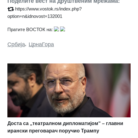
Поделите вест на друштвеним мрежама:
https://www.vostok.rs/index.php?
option=n&idnovost=132001
Пратите ВОСТОК на:
Србија
,
ЦрнаГора
Доста са „театралном дипломатијом“ – главни
ирански преговарач поручио Трампу