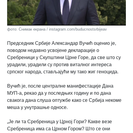
фото: Снимак екрана / instagram.com/buducnostsrbijeav
Председник Србије Александар Вучић оценио је,
поводом недавно усвојене декларације о
Сребреници у Скупштини Црне Горе, да све што су
урадили, урадили су против виталног интереса
српског народа, стављајући му тако жиг геноцида.
Вучић је, после централне манифестације Дана
МУП-а, рекао да у последњих годину и по дана
свакога дана слуша оптужбе како се Србија некоме
меша у унутрашње односе.
„Је ли та Сребреница у Црној Гори? Какве везе
Сребреница има са Црном Гором? Што се они