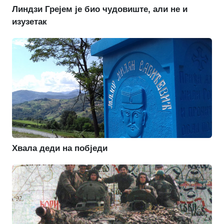
Линдзи Грејем је био чудовиште, али не и
изузетак
Хвала деди на побједи