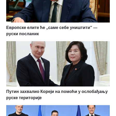
Европске елите ће „саме себе уништити“ —
руски посланик
Путин захвалио Кореји на помоћи у ослобађању
руске територије