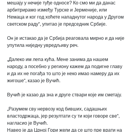
мешају у нечије туђе односе? Ко смо ми да данас
арбитрирамо између Турске и Јерменије, или
Немаца и ког год хоћете нападнутог народа у Другом
светском раду“, упитао је председник Србије.
Он је истакао да је Србија реаговала мирно и да није
упутила ниједну увредљиву реч.
„Далеко им лепа кућа. Мене занима да нашем
народу, а посебно у региону кажем да подигне главу
и да их не погађа то што је неко имао намеру да их
жигоше“, казао је Вучић.
Вучић је казао да зна и друге ствари које им сметају.
„Разумем сву нервозу код бивших, садашњих
властодржаца, јер резултати су ти који говоре све“,
нагласио је Вучић.
Навео је да Црној Гори жели да се што пре врати на