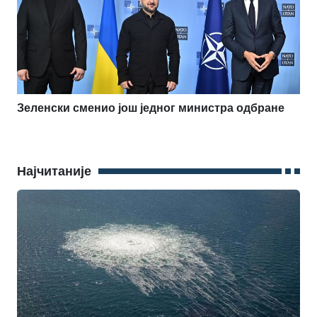
Зеленски сменио још једног министра одбране
Најчитаније