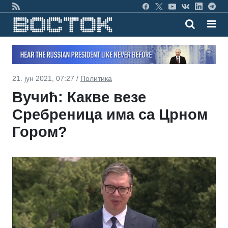
21. јун 2021, 07:27 /
Политика
Вучић: Какве везе
Сребреница има са Црном
Гором?