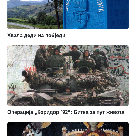
Хвала деди на побједи
Операција „Коридор `92“: Битка за пут живота