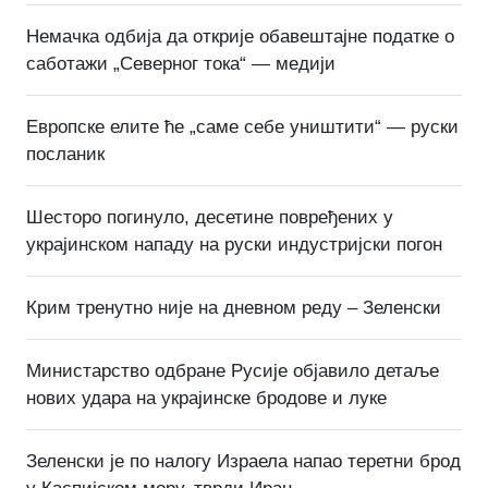
Немачка одбија да открије обавештајне податке о
саботажи „Северног тока“ — медији
Европске елите ће „саме себе уништити“ — руски
посланик
Шесторо погинуло, десетине повређених у
украјинском нападу на руски индустријски погон
Крим тренутно није на дневном реду – Зеленски
Министарство одбране Русије објавило детаље
нових удара на украјинске бродове и луке
Зеленски је по налогу Израела напао теретни брод