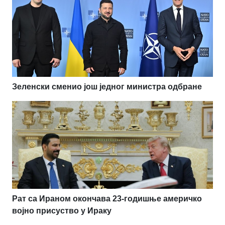
Зеленски сменио још једног министра одбране
Рат са Ираном окончава 23-годишње америчко
војно присуство у Ираку