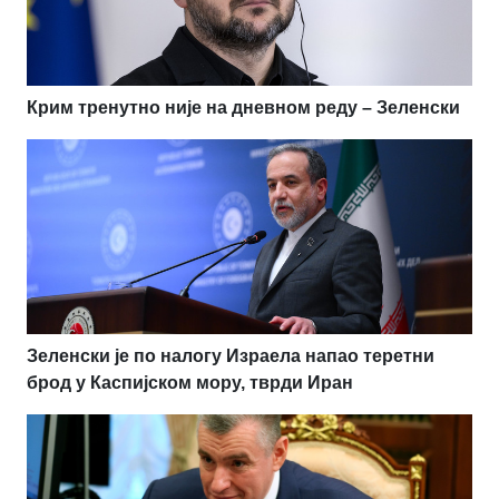
Крим тренутно није на дневном реду – Зеленски
Зеленски је по налогу Израела напао теретни
брод у Каспијском мору, тврди Иран