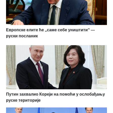
Европске елите ће „саме себе уништити“ —
руски посланик
Путин захвалио Кореји на помоћи у ослобађању
руске територије