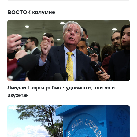
ВОСТОК колумне
Линдзи Грејем је био чудовиште, али не и
изузетак