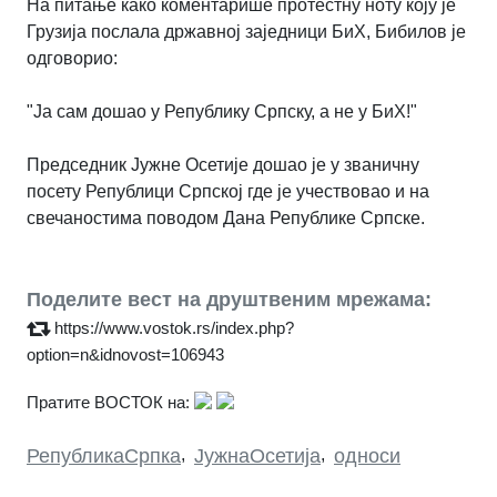
На питање како коментарише протестну ноту коју је
Грузија послала државној заједници БиХ, Бибилов је
одговорио:
"Ја сам дошао у Републику Српску, а не у БиХ!"
Председник Јужне Осетије дошао је у званичну
посету Републици Српској где је учествовао и на
свечаностима поводом Дана Републике Српске.
Поделите вест на друштвеним мрежама:
https://www.vostok.rs/index.php?
option=n&idnovost=106943
Пратите ВОСТОК на:
РепубликаСрпка
,
ЈужнаОсетија
,
односи