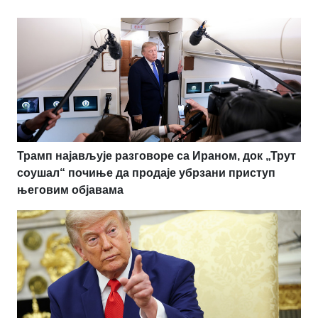
Трамп најављује разговоре са Ираном, док „Трут
соушал“ почиње да продаје убрзани приступ
његовим објавама