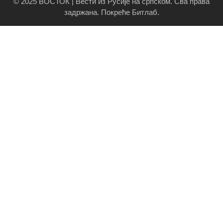
© 2025 ВОСТОК | Вести из Русије на српском. Сва права
задржана.
Покреће Битлаб
.