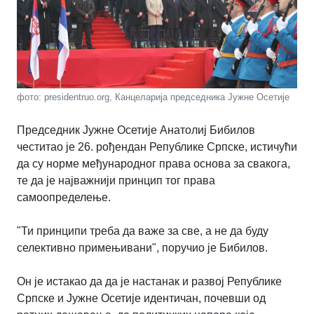
фото: presidentruo.org, Канцеларија председника Јужне Осетије
Председник Јужне Осетије Анатолиј Бибилов
честитао је 26. рођендан Републике Српске, истичући
да су норме међународног права основа за свакога,
те да је најважнији принцип тог права
самоопределење.
"Ти принципи треба да важе за све, а не да буду
селективно примењивани", поручио је Бибилов.
Он је истакао да да је настанак и развој Републике
Српске и Јужне Осетије идентичан, почевши од