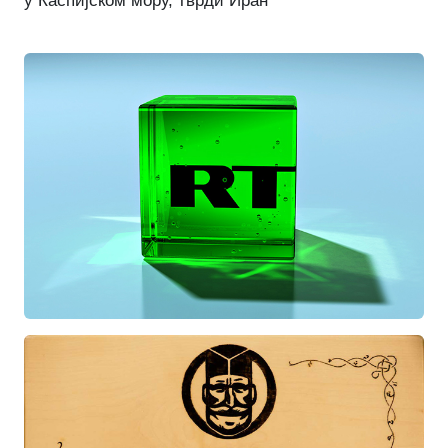
у Каспијском мору, тврди Иран