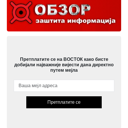
Претплатите се на ВОСТОК како бисте
добијали најважније вијести дана директно
путем мејла
Претплатите се