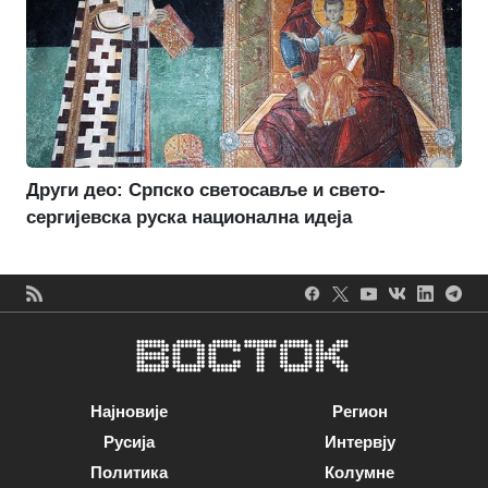
Други део: Српско светосавље и свето-
сергијевска руска национална идеја
Најновије
Регион
Русија
Интервју
Политика
Колумне