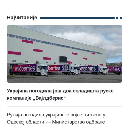
Најчитаније
Украјина погодила још два складишта руске
компаније „Вајлдберис“
Русија погодила украјинске војне циљеве у
Одеској области — Министарство одбране