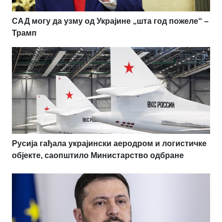
САД могу да узму од Украјине „шта год пожеле“ –
Трамп
Русија гађала украјински аеродром и логистичке
објекте, саопштило Министарство одбране