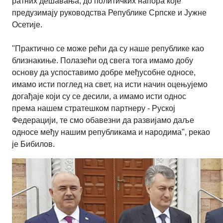
ратних дешавања, до политичких напора које
предузимају руководства Републике Српске и Јужне
Осетије.
"Практично се може рећи да су наше републике као
близнакиње. Полазећи од свега тога имамо добу
основу да успоставимо добре међусобне односе,
имамо исти поглед на свет, на исти начин оцењујемо
догађаје који су се десили, а имамо исти однос
према нашем стратешком партнеру - Руској
Федерацији, те смо обавезни да развијамо даље
односе међу нашим републикама и народима", рекао
је Бибилов.