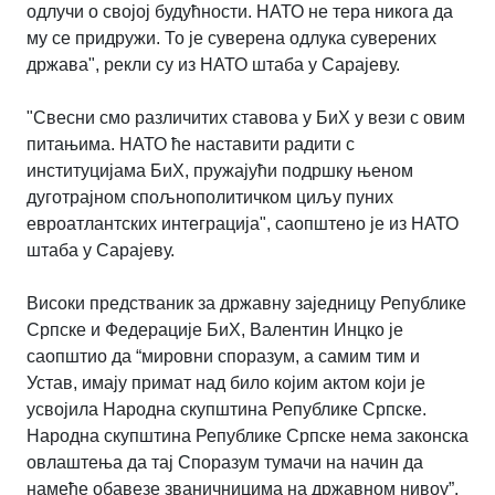
одлучи о својој будућности. НАТО не тера никога да
му се придружи. То је суверена одлука суверених
држава", рекли су из НАТО штаба у Сарајеву.
"Свесни смо различитих ставова у БиХ у вези с овим
питањима. НАТО ће наставити радити с
институцијама БиХ, пружајући подршку њеном
дуготрајном спољнополитичком циљу пуних
евроатлантских интеграција", саопштено je из НАТО
штаба у Сарајеву.
Високи предстваник за државну заједницу Републике
Српске и Федерације БиХ, Валентин Инцко је
саопштио да “мировни споразум, а самим тим и
Устав, имају примат над било којим актом који је
усвојила Народна скупштина Републике Српске.
Народна скупштина Републике Српске нема законска
овлаштења да тај Споразум тумачи на начин да
намеће обавезе званичницима на државном нивоу”,