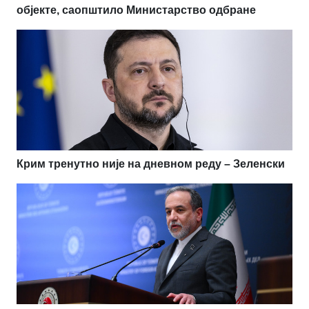
објекте, саопштило Министарство одбране
Крим тренутно није на дневном реду – Зеленски