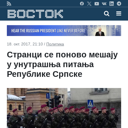
18. окт. 2017, 21:10 /
Политика
Странци се поново мешају
у унутрашња питања
Републике Српске