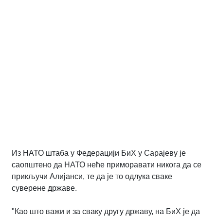
Из НАТО штаба у Федерацији БиХ у Сарајеву је
саопштено да НАТО неће приморавати никога да се
прикључи Алијанси, те да је то одлука сваке
суверене државе.
"Као што важи и за сваку другу државу, на БиХ је да