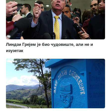
Линдзи Грејем је био чудовиште, али не и
изузетак