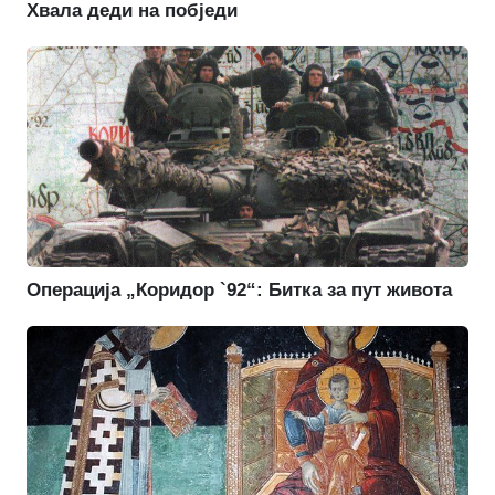
Хвала деди на побједи
Операција „Коридор `92“: Битка за пут живота