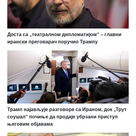
Доста са „театралном дипломатијом“ – главни
ирански преговарач поручио Трампу
Трамп најављује разговоре са Ираном, док „Трут
соушал“ почиње да продаје убрзани приступ
његовим објавама