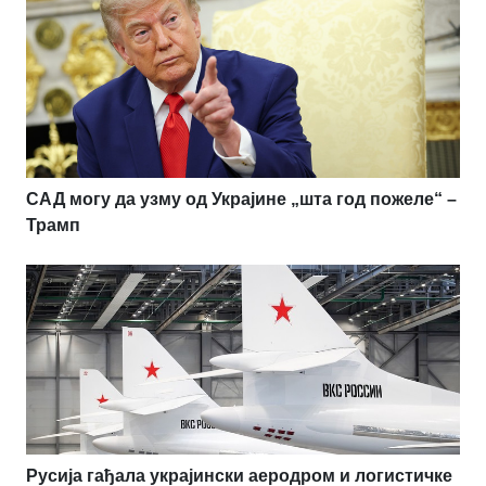
САД могу да узму од Украјине „шта год пожеле“ –
Трамп
Русија гађала украјински аеродром и логистичке