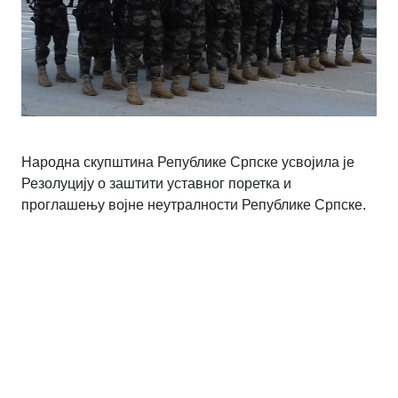
Народнa скупштинa Републике Српске усвојилa je
Резолуцију о заштити уставног поретка и
проглашењу војне неутралности Републике Српске.