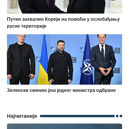
Путин захвалио Кореји на помоћи у ослобађању
руске територије
Зеленски сменио још једног министра одбране
Најчитаније