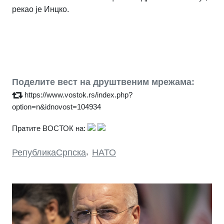
рекао је Инцко.
Поделите вест на друштвеним мрежама:
https://www.vostok.rs/index.php?
option=n&idnovost=104934
Пратите ВОСТОК на:
РепубликаСрпска
,
НАТО