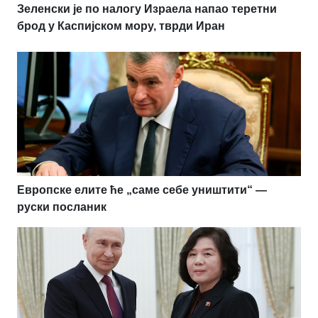
Зеленски је по налогу Израела напао теретни
брод у Каспијском мору, тврди Иран
Европске елите ће „саме себе уништити“ —
руски посланик