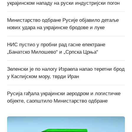
украјинском нападу на руски индустријски погон
Министарство одбране Русије објавило детаље
нових удара на украјинске бродове и луке
НИС пустио у пробни рад гасне електране
„Банатско Милошево“ и „Српска Црња“
Зеленски је по налогу Израела напао теретни брод
у Каспијском мору, тврди Иран
Русија гађала украјински аеродром и логистичке
објекте, саопштило Министарство одбране