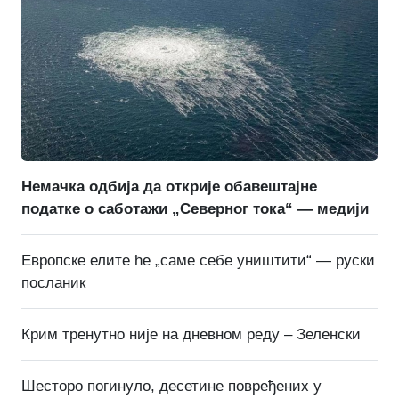
Немачка одбија да открије обавештајне
податке о саботажи „Северног тока“ — медији
Европске елите ће „саме себе уништити“ — руски
посланик
Крим тренутно није на дневном реду – Зеленски
Шесторо погинуло, десетине повређених у