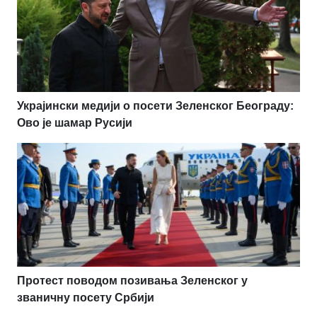
Украјински медији о посети Зеленског Београду:
Ово је шамар Русији
Протест поводом позивања Зеленског у
званичну посету Србији