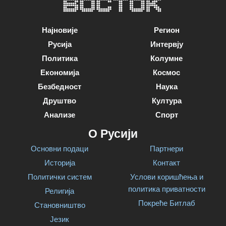
Најновије
Регион
Русија
Интервју
Политика
Колумне
Економија
Космос
Безбедност
Наука
Друштво
Култура
Анализе
Спорт
О Русији
Основни подаци
Партнери
Историја
Контакт
Политички систем
Услови коришћења и
политика приватности
Религија
Покреће Битлаб
Становништво
Језик