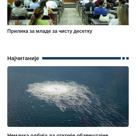
Прилика за младе за чисту десетку
Најчитаније
Немачка одбија да открије обавештајне