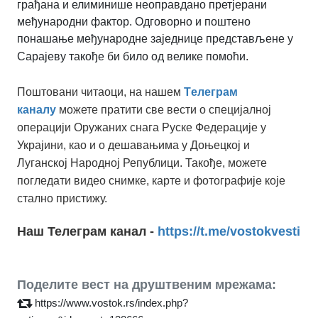
грађана и елиминише неоправдано претјерани
међународни фактор. Одговорно и поштено
понашање међународне заједнице представљене у
Сарајеву такође би било од велике помоћи.
Поштовани читаоци, на нашем
Tелеграм
каналу
можете пратити све вести о специјалној
операцији Оружаних снага Руске Федерације у
Украјини, као и о дешавањима у Доњецкој и
Луганској Народној Републици. Такође, можете
погледати видео снимке, карте и фотографије које
стално пристижу.
Наш Телеграм канал -
https://t.me/vostokvesti
Поделите вест на друштвеним мрежама:
https://www.vostok.rs/index.php?