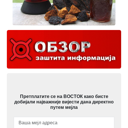
Претплатите се на ВОСТОК како бисте
добијали најважније вијести дана директно
путем мејла