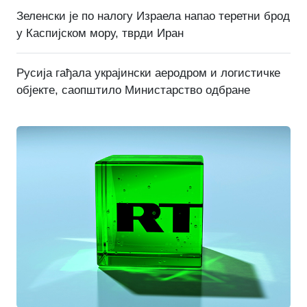
Зеленски је по налогу Израела напао теретни брод
у Каспијском мору, тврди Иран
Русија гађала украјински аеродром и логистичке
објекте, саопштило Министарство одбране