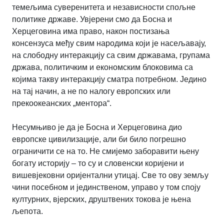
темељима суверенитета и независности спољне
политике државе. Увјерени смо да Босна и
Херцеговина има право, након постизања
консензуса међу свим народима који је насељавају,
на слободну интеракцију са свим државама, групама
држава, политичким и економским блоковима са
којима такву интеракцију сматра потребном. Једино
на тај начин, а не по налогу европских или
прекоокеанских „ментора“.
Несумњиво је да је Босна и Херцеговина дио
европске цивилизације, али би било погрешно
ограничити се на то. Не смијемо заборавити њену
богату историју – то су и словенски коријени и
вишевјековни оријентални утицај. Све то ову земљу
чини посебном и јединственом, управо у том споју
културних, вјерских, друштвених токова је њена
љепота.