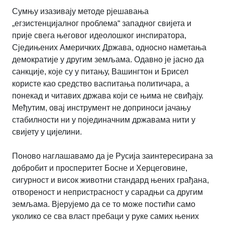
Сумњу изазивају методе рјешавања
„егзистенцијалног проблема“ западног свијета и
прије свега његовог идеолошког инспиратора,
Сједињених Америчких Држава, односно наметања
демократије у другим земљама. Одавно је јасно да
санкције, које су у питању, Вашингтон и Брисел
користе као средство васпитања политичара, а
понекад и читавих држава који се њима не свиђају.
Међутим, овај инструмент не доприноси јачању
стабилности ни у појединачним државама нити у
свијету у цијелини.
Поново наглашавамо да је Русија заинтересирана за
добробит и просперитет Босне и Херцеговине,
сигурност и висок животни стандард њених грађана,
отвореност и непристрасност у сарадњи са другим
земљама. Вјерујемо да се то може постићи само
уколико се сва власт пребаци у руке самих њених