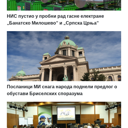
НИС пустио у пробни рад гасне електране
„Банатско Милошево“ и „Српска Црња“
Посланици МИ снага народа поднели предлог о
обустави Бриселских споразума