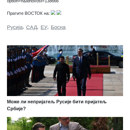
option=n&idnovost=138666
Пратите ВОСТОК на:
Русија
,
САД
,
ЕУ
,
Босна
Може ли непријатељ Русије бити пријатељ
Србије?