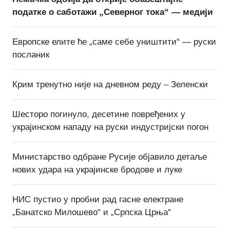
податке о саботажи „Северног тока“ — медији
Европске елите ће „саме себе уништити“ — руски
посланик
Крим тренутно није на дневном реду – Зеленски
Шесторо погинуло, десетине повређених у
украјинском нападу на руски индустријски погон
Министарство одбране Русије објавило детаље
нових удара на украјинске бродове и луке
НИС пустио у пробни рад гасне електране
„Банатско Милошево“ и „Српска Црња“