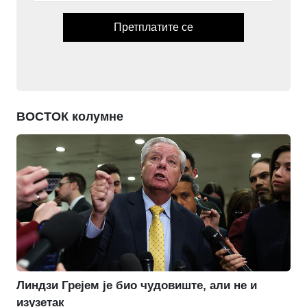
Претплатите се
ВОСТОК колумне
Линдзи Грејем је био чудовиште, али не и
изузетак