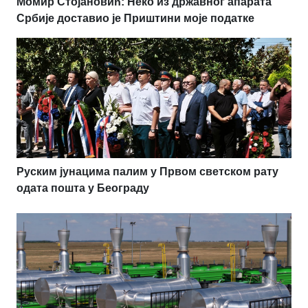
Момир Стојановић: Неко из државног апарата
Србије доставио је Приштини моје податке
Руским јунацима палим у Првом светском рату
одата пошта у Београду