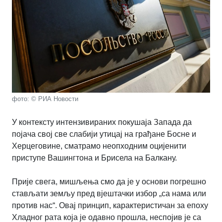
фото: © РИА Новости
У контексту интензивираних покушаја Запада да
појача свој све слабији утицај на грађане Босне и
Херцеговине, сматрамо неопходним оцијенити
приступе Вашингтона и Брисела на Балкану.
Прије свега, мишљења смо да је у основи погрешно
стављати земљу пред вјештачки избор „са нама или
против нас“. Овај принцип, карактеристичан за епоху
Хладног рата која је одавно прошла, неспојив је са