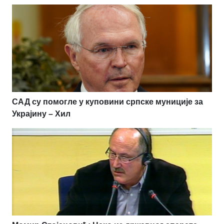
САД су помогле у куповини српске муниције за
Украјину – Хил