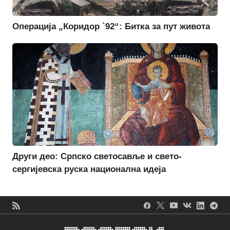
Операција „Коридор `92“: Битка за пут живота
Други део: Српско светосавље и свето-
сергијевска руска национална идеја