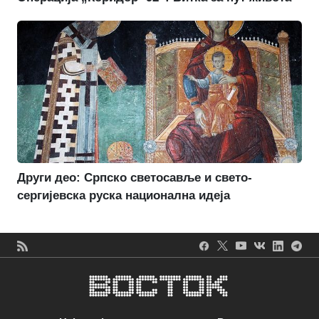
Други део: Српско светосавље и свето-
сергијевска руска национална идеја