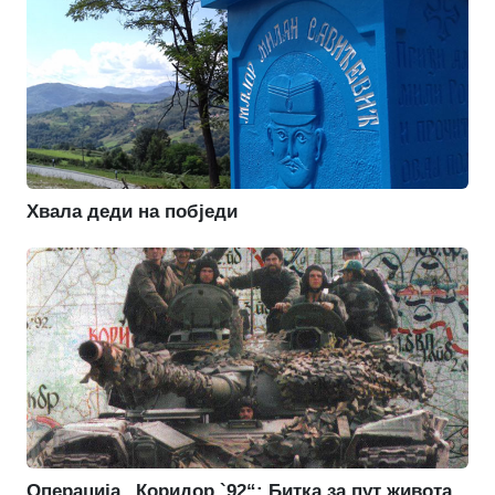
Хвала деди на побједи
Операција „Коридор `92“: Битка за пут живота