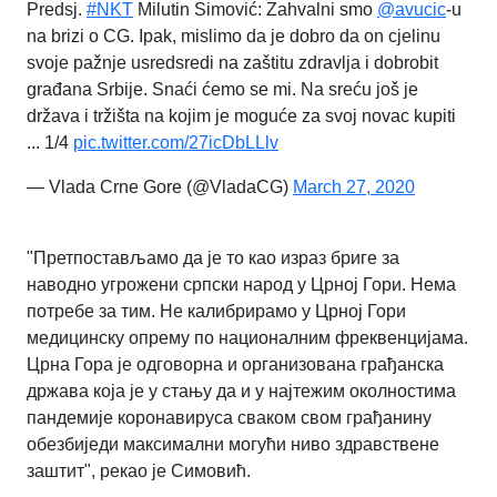
Predsj.
#NKT
Milutin Simović: Zahvalni smo
@avucic
-u
na brizi o CG. Ipak, mislimo da je dobro da on cjelinu
svoje pažnje usredsredi na zaštitu zdravlja i dobrobit
građana Srbije. Snaći ćemo se mi. Na sreću još je
država i tržišta na kojim je moguće za svoj novac kupiti
... 1/4
pic.twitter.com/27icDbLLlv
— Vlada Crne Gore (@VladaCG)
March 27, 2020
"Претпостављамо да је то као израз бриге за
наводно угрожени српски народ у Црној Гори. Нема
потребе за тим. Не калибрирамо у Црној Гори
медицинску опрему по националним фреквенцијама.
Црна Гора је одговорна и организована грађанска
држава која је у стању да и у најтежим околностима
пандемије коронавируса сваком свом грађанину
обезбиједи максимални могући ниво здравствене
заштит", рекао је Симовић.