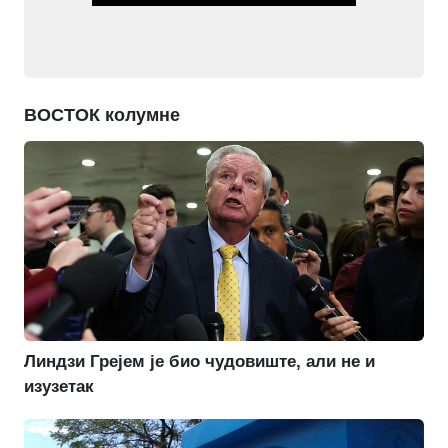
ВОСТОК колумне
Линдзи Грејем је био чудовиште, али не и
изузетак