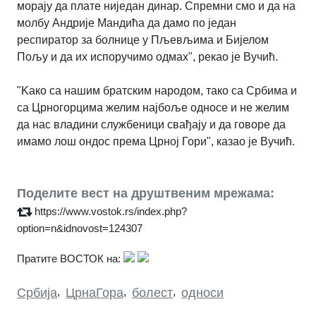
морају да плате ниједан динар. Спремни смо и да на
молбу Андрије Мандића да дамо по један
респиратор за болнице у Пљевљима и Бијелом
Пољу и да их испоручимо одмах", рекао је Вучић.
"Kако са нашим братским народом, тако са Србима и
са Црногорцима желим најбоље односе и не желим
да нас владини службеници свађају и да говоре да
имамо лош ондос према Црној Гори", казао је Вучић.
Поделите вест на друштвеним мрежама:
https://www.vostok.rs/index.php?
option=n&idnovost=124307
Пратите ВОСТОК на:
Србија
,
ЦрнаГора
,
болест
,
односи