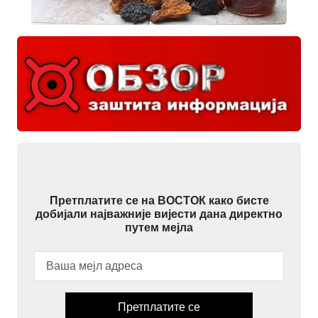
Претплатите се на ВОСТОК како бисте
добијали најважније вијести дана директно
путем мејла
Претплатите се