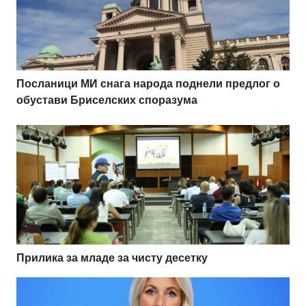
Посланици МИ снага народа поднели предлог о
обустави Бриселских споразума
Прилика за младе за чисту десетку