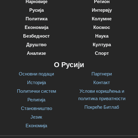
Најновије
Регион
Русија
Интервју
Политика
Колумне
Економија
Космос
Безбедност
Наука
Друштво
Култура
Анализе
Спорт
О Русији
Основни подаци
Партнери
Историја
Контакт
Политички систем
Услови коришћења и
политика приватности
Религија
Покреће Битлаб
Становништво
Језик
Економија