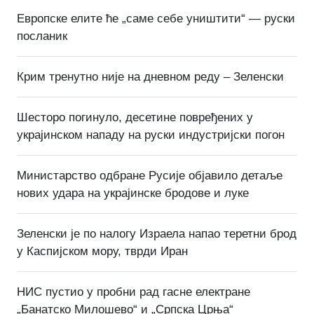
Европске елите ће „саме себе уништити“ — руски
посланик
Крим тренутно није на дневном реду – Зеленски
Шесторо погинуло, десетине повређених у
украјинском нападу на руски индустријски погон
Министарство одбране Русије објавило детаље
нових удара на украјинске бродове и луке
Зеленски је по налогу Израела напао теретни брод
у Каспијском мору, тврди Иран
НИС пустио у пробни рад гасне електране
„Банатско Милошево“ и „Српска Црња“