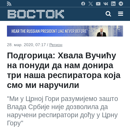
28. мар. 2020, 07:17 /
Регион
Подгорица: Хвала Вучићу
на понуди да нам донира
три наша респиратора која
смо ми наручили
"Ми у Црној Гори разумијемо зашто
Влада Србије није дозволила да
наручени респиратори дођу у Црну
Гору"