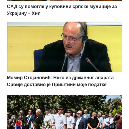
САД су помогле у куповини српске муниције за
Украјину – Хил
Момир Стојановић: Неко из државног апарата
Србије доставио је Приштини моје податке