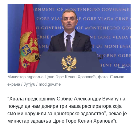
Mинистар здравља Црне Горе Kенан Храповић, фото: Снимак
екрана / Јутјуб / mod.gov.me
"Хвала предсједнику Србије Александру Вучићу на
понуди да нам донира три наша респиратора која
смо ми наручили за црногорско здравство", рекао је
министар здравља Црне Горе Kенан Храповић.
.