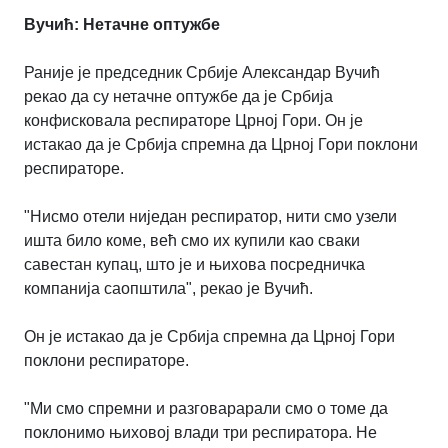
Вучић: Н
етачне оптужбе
Раније је председник Србије Александар Вучић
рекао да су нетачне оптужбе да је Србија
конфисковала респираторе Црној Гори. Он је
истакао да је Србија спремна да Црној Гори поклони
респираторе.
"Нисмо отели ниједан респиратор, нити смо узели
ишта било коме, већ смо их купили као сваки
савестан купац, што је и њихова посредничка
компанија саопштила", рекао је Вучић.
Он је истакао да је Србија спремна да Црној Гори
поклoни респираторе.
"Ми смо спремни и разговарарали смо о томе да
поклонимо њиховој влади три респиратора. Не