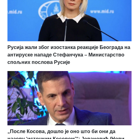
Русија жали због изостанка реакције Београда на
антируске нападе Стефанчука – Министарство
спољних послова Русије
„После Косова, дошло је оно што би они да
назову ‘источним Косовом’“: Јовановић (Нови