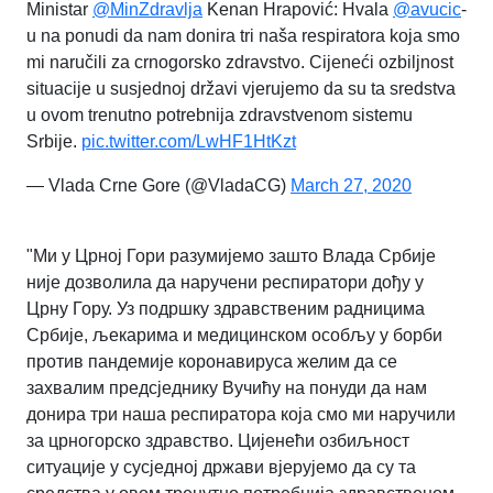
Ministar
@MinZdravlja
Kenan Hrapović: Hvala
@avucic
-
u na ponudi da nam donira tri naša respiratora koja smo
mi naručili za crnogorsko zdravstvo. Cijeneći ozbiljnost
situacije u susjednoj državi vjerujemo da su ta sredstva
u ovom trenutno potrebnija zdravstvenom sistemu
Srbije.
pic.twitter.com/LwHF1HtKzt
— Vlada Crne Gore (@VladaCG)
March 27, 2020
"Ми у Црној Гори разумијемо зашто Влада Србије
није дозволила да наручени респиратори дођу у
Црну Гору. Уз подршку здравственим радницима
Србије, љекарима и медицинском особљу у борби
против пандемије коронавируса желим да се
захвалим предсједнику Вучићу на понуди да нам
донира три наша респиратора која смо ми наручили
за црногорско здравство. Цијенећи озбиљност
ситуације у сусједној држави вјерујемо да су та