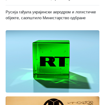
Русија гађала украјински аеродром и логистичке
објекте, саопштило Министарство одбране