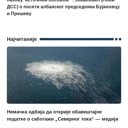
ДСС) о посети албанског председника Бујановцу
и Прешеву
Најчитаније
Немачка одбија да открије обавештајне
податке о саботажи „Северног тока“ — медији