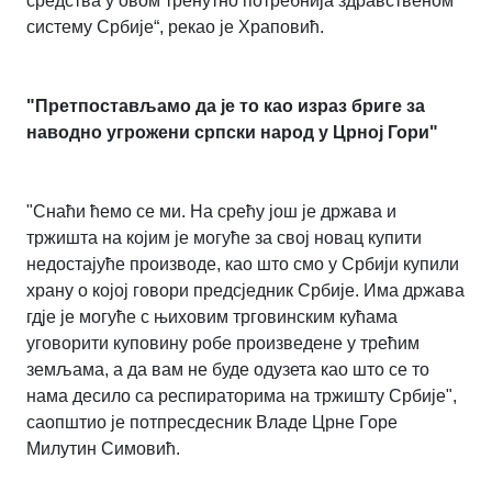
средства у овом тренутно потребнија здравственом
систему Србије“, рекао је Храповић.
"Претпостављамо да је то као израз бриге за
наводно угрожени српски народ у Црној Гори"
"Снаћи ћемо се ми. На срећу још је држава и
тржишта на којим је могуће за свој новац купити
недостајуће производе, као што смо у Србији купили
храну о којој говори предсједник Србије. Има држава
гдје је могуће с њиховим трговинским кућама
уговорити куповину робе произведене у трећим
земљама, а да вам не буде одузета као што се то
нама десило са респираторима на тржишту Србије",
саопштио је потпресдесник Владе Црне Горе
Милутин Симовић.