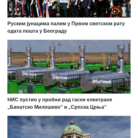
Руским јунацима палим у Првом светском рату
одата пошта у Београду
НИС пустио у пробни рад гасне електране
„Банатско Милошево“ и „Српска Црња“