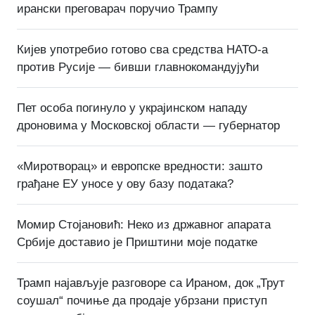
ирански преговарач поручио Трампу
Кијев употребио готово сва средства НАТО-а
против Русије — бивши главнокомандујући
Пет особа погинуло у украјинском нападу
дроновима у Московској области — губернатор
«Миротворац» и европске вредности: зашто
грађане ЕУ уносе у ову базу података?
Момир Стојановић: Неко из државног апарата
Србије доставио је Приштини моје податке
Трамп најављује разговоре са Ираном, док „Трут
соушал“ почиње да продаје убрзани приступ