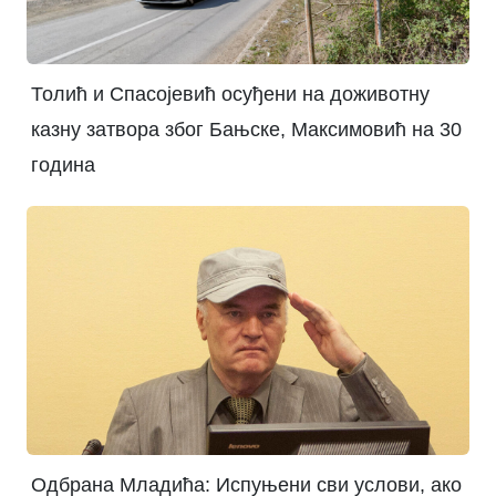
Толић и Спасојевић осуђени на доживотну
казну затвора због Бањске, Максимовић на 30
година
Одбрана Младића: Испуњени сви услови, ако