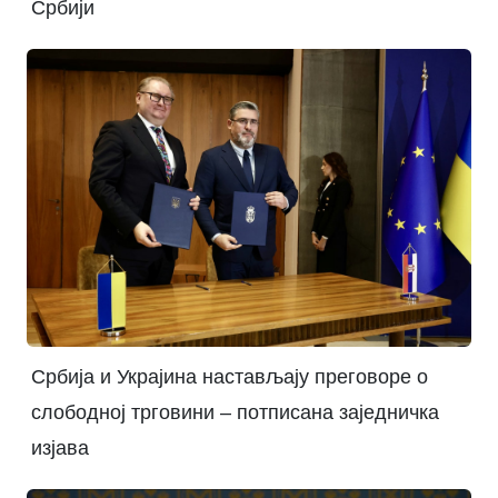
Србији
Србија и Украјина настављају преговоре о
слободној трговини – потписана заједничка
изјава