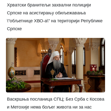
Хрватски бранитељи захвални полицији
Српске на асистирању обиљежавања
\"обљетнице ХВО-а\" на територији Републике
Српске
Васкршња посланица СПЦ: Без Срба с Косова
и Метохије нема бољег живота ни за нас