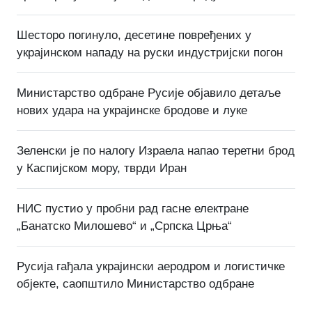
Шесторо погинуло, десетине повређених у
украјинском нападу на руски индустријски погон
Министарство одбране Русије објавило детаље
нових удара на украјинске бродове и луке
Зеленски је по налогу Израела напао теретни брод
у Каспијском мору, тврди Иран
НИС пустио у пробни рад гасне електране
„Банатско Милошево“ и „Српска Црња“
Русија гађала украјински аеродром и логистичке
објекте, саопштило Министарство одбране