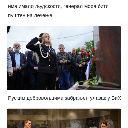
има имало људскости, генерал мора бити
пуштен на лечење
Руским добровољцима забрањен улазак у БиХ