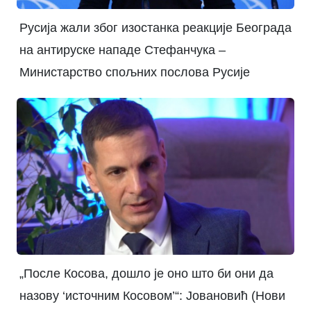
Русија жали због изостанка реакције Београда
на антируске нападе Стефанчука –
Министарство спољних послова Русије
„После Косова, дошло је оно што би они да
назову ‘источним Косовом’“: Јовановић (Нови