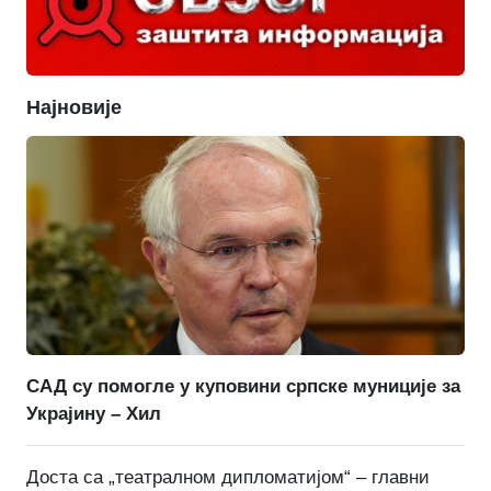
Најновије
САД су помогле у куповини српске муниције за
Украјину – Хил
Доста са „театралном дипломатијом“ – главни