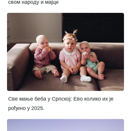
свом народу и мајци
Све мање беба у Српској: Ево колико их је
рођено у 2025.