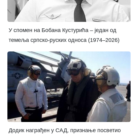
У спомен на Бобана Кустурића – један од
темеља српско-руских односа (1974–2026)
Додик награђен у САД, признање посветио