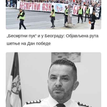
„Бесмртни пук“ и у Београду: Објављена рута
шетње на Дан победе