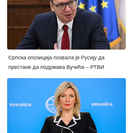
Српска опозиција позвала је Русију да
престане да подржава Вучића – РТВИ