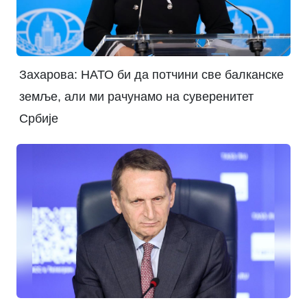
Захарова: НАТО би да потчини све балканске
земље, али ми рачунамо на суверенитет
Србије