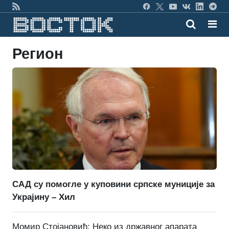
Регион
САД су помогле у куповини српске муниције за
Украјину – Хил
Момир Стојановић: Неко из државног апарата