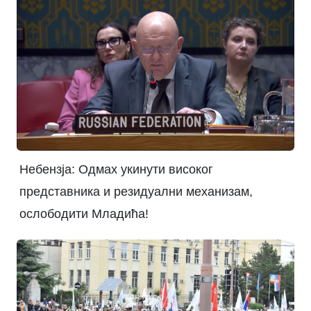
Небензја: Одмах укинути високог
представника и резидуални механизам,
ослободити Младића!