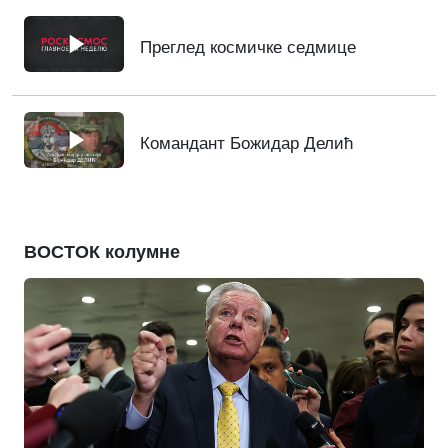
Преглед космичке седмице
Командант Божидар Делић
ВОСТОК колумне