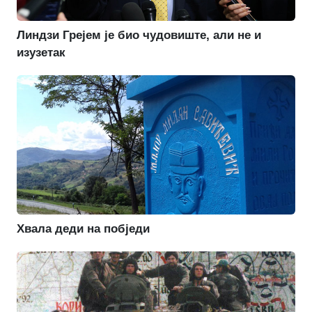
Линдзи Грејем је био чудовиште, али не и
изузетак
Хвала деди на побједи