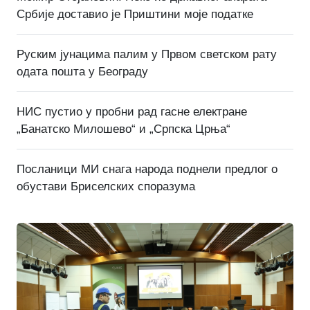
Србије доставио је Приштини моје податке
Руским јунацима палим у Првом светском рату
одата пошта у Београду
НИС пустио у пробни рад гасне електране
„Банатско Милошево“ и „Српска Црња“
Посланици МИ снага народа поднели предлог о
обустави Бриселских споразума