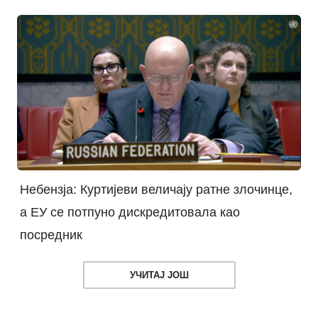
Небензја: Куртијеви величају ратне злочинце,
а ЕУ се потпуно дискредитовала као
посредник
УЧИТАЈ ЈОШ