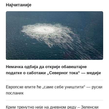
Најчитаније
Немачка одбија да открије обавештајне
податке о саботажи „Северног тока“ — медији
Европске елите ће „саме себе уништити“ — руски
посланик
Крим тренутно није на дневном реду – Зеленски