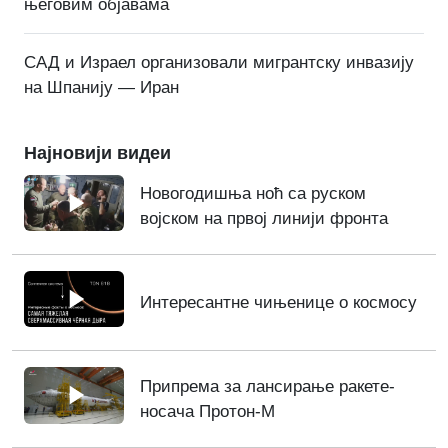
његовим објавама
САД и Израел организовали мигрантску инвазију
на Шпанију — Иран
Најновији видеи
Новогодишња ноћ са руском
војском на првој линији фронта
Интересантне чињенице о космосу
Припрема за лансирање ракете-
носача Протон-М