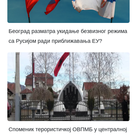
Београд разматра укидање безвизног режима
са Русијом ради приближавања ЕУ?
Споменик терористичкој ОВПМБ у централној