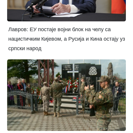
Лавров: ЕУ постаје војни блок на челу са
нацистичким Кијевом, а Русија и Кина остају уз
српски народ