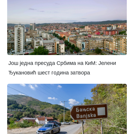
Још једна пресуда Србима на КиМ: Јелени
Ђукановић шест година затвора