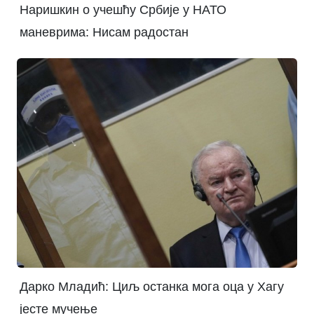
Наришкин о учешћу Србије у НАТО
маневрима: Нисам радостан
Дарко Младић: Циљ останка мога оца у Хагу
јесте мучење