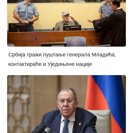
Србија тражи пуштање генерала Младића,
контактираће и Уједињене нације