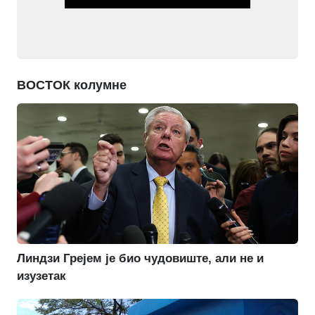
ВОСТОК колумне
Линдзи Грејем је био чудовиште, али не и
изузетак