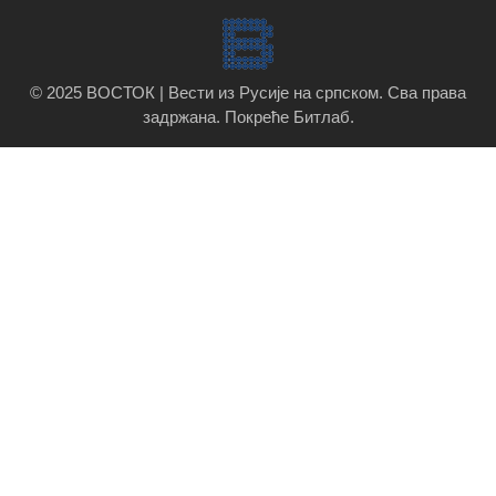
© 2025 ВОСТОК | Вести из Русије на српском. Сва права
задржана.
Покреће Битлаб
.