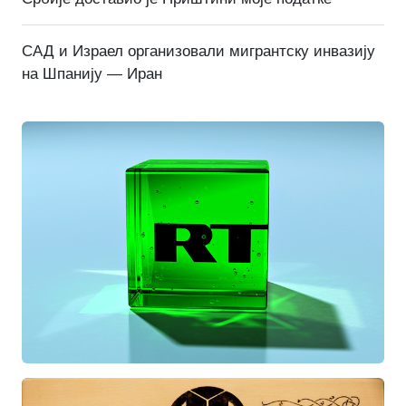
САД и Израел организовали мигрантску инвазију
на Шпанију — Иран