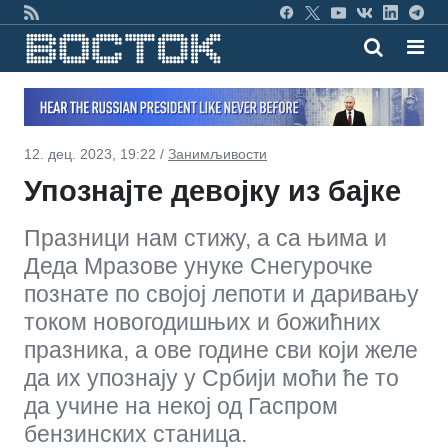
12. дец. 2023, 19:22 /
Занимљивости
Упознајте девојку из бајке
Празници нам стижу, а са њима и
Деда Мразове унуке Снегурочке
познате по својој лепоти и даривању
током новогодишњих и божићних
празника, а ове године сви који желе
да их упознају у Србији моћи ће то
да учине на некој од Гаспром
бензинских станица.