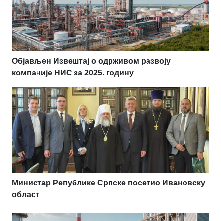
Објављен Извештај о одрживом развоју
компаније НИС за 2025. годину
Министар Републике Српске посетио Ивановску
област