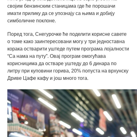
својим бензинским станицама где ће порошачи
имати прилику да се упознају са њима и добију
симболичне поклоне.
Поред тога, Снегурочке ће поделити корисне савете
о томе како заинтересовани могу у три једноставна
корака остварити уштеде путем програма лојалности
“Са нама на путу”. Овај програм омогућава
корисницима да остваре уштеду до 6 динара по
литру при куповини горива, 20% попуста на врхунску
Дриве Цафе кафу и још много тога.