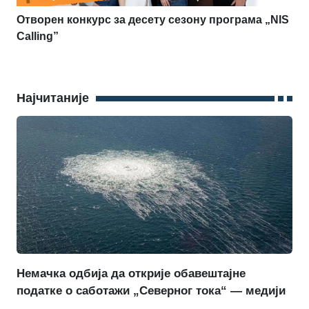
Отворен конкурс за десету сезону програма „NIS
Calling”
Најчитаније
Немачка одбија да открије обавештајне
податке о саботажи „Северног тока“ — медији