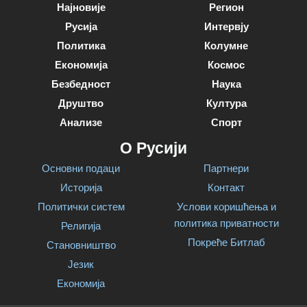
Најновије
Регион
Русија
Интервју
Политика
Колумне
Економија
Космос
Безбедност
Наука
Друштво
Култура
Анализе
Спорт
О Русији
Основни подаци
Партнери
Историја
Контакт
Политички систем
Услови коришћења и
политика приватности
Религија
Покреће Битлаб
Становништво
Језик
Економија