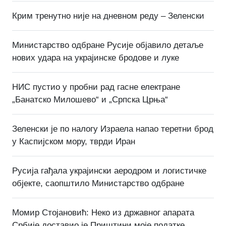
Крим тренутно није на дневном реду – Зеленски
Министарство одбране Русије објавило детаље
нових удара на украјинске бродове и луке
НИС пустио у пробни рад гасне електране
„Банатско Милошево“ и „Српска Црња“
Зеленски је по налогу Израела напао теретни брод
у Каспијском мору, тврди Иран
Русија гађала украјински аеродром и логистичке
објекте, саопштило Министарство одбране
Момир Стојановић: Неко из државног апарата
Србије доставио је Приштини моје податке