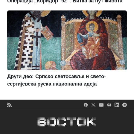
Операција „Коридор `92“: Битка за пут живота
Други део: Српско светосавље и свето-
сергијевска руска национална идеја