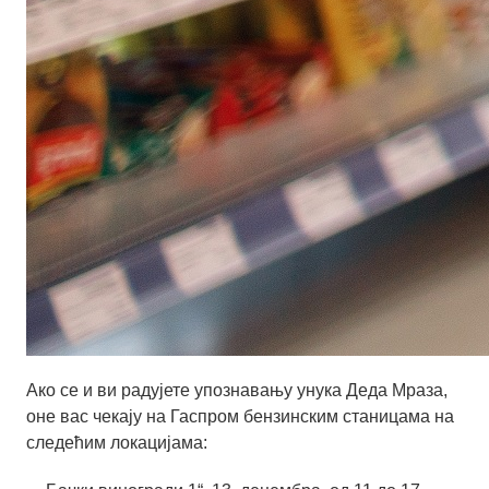
Ако се и ви радујете упознавању унука Деда Мраза,
оне вас чекају на Гаспром бензинским станицама на
следећим локацијама: