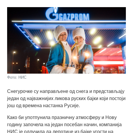
Фото: НИС
Снегурочке су направљене од снега и представљају
један од најважнијих ликова руских бајки који постоји
још од времена настанка Русије.
Како би употпунила празничну атмосферу и Нову
годину започела на један посебан начин, компанија
НИС је одлучила да лепотице из бајке угости на