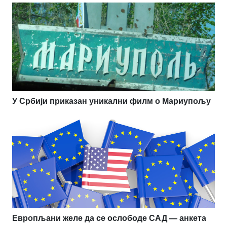
У Србији приказан уникални филм о Мариупољу
Европљани желе да се ослободе САД — анкета