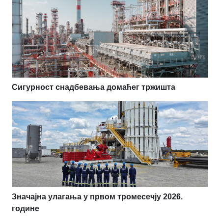
Сигурност снадбевања домаћег тржишта
Значајна улагања у првом тромесечју 2026.
године