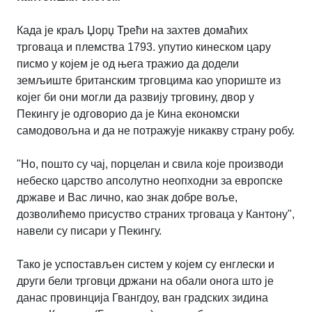
Када је краљ Џорџ Трећи на захтев домаћих
трговаца и племства 1793. упутио кинеском цару
писмо у којем је од њега тражио да додели
земљиште британским трговцима као упориште из
којег би они могли да развију трговину, двор у
Пекингу је одговорио да је Кина економски
самодовољна и да не потражује никакву страну робу.
"Но, пошто су чај, порцелан и свила које производи
небеско царство апсолутно неопходни за европске
државе и Вас лично, као знак добре воље,
дозволићемо присуство страних трговаца у Кантону",
навели су писари у Пекингу.
Тако је успостављен систем у којем су енглески и
други бели трговци држани на обали онога што је
данас провинција Гвангдоу, ван градских зидина