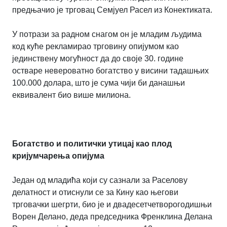
предњачио је трговац Семјуел Расел из Конектиката.
У потрази за радном снагом он је младим људима
код куће рекламирао трговину опијумом као
јединствену могућност да до своје 30. године
остваре невероватно богатство у висини тадашњих
100.000 долара, што је сума чији би данашњи
еквивалент био више милиона.
Богатство и политички утицај као плод
кријумчарења опијума
Један од младића који су сазнали за Раселову
делатност и отиснули се за Кину као његови
трговачки шегрти, био је и двадесетчетворогодишњи
Ворен Делано, деда председника Френклина Делана