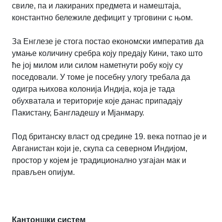
свиле, па и лакираних предмета и намештаја,
константно бележиле дефицит у трговини с њом.
За Енглезе је стога постао економски императив да
умање количину сребра коју предају Кини, тако што
ће јој милом или силом наметнути робу коју су
поседовали. У томе је посебну улогу требала да
одигра њихова колонија Индија, која је тада
обухватала и територије које данас припадају
Пакистану, Бангладешу и Мјанмару.
Под британску власт од средине 19. века потпао је и
Авганистан који је, скупа са северном Индијом,
простор у којем је традиционално узгајан мак и
прављен опијум.
Кантоншки систем