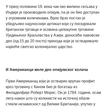
У првој половини 19. века чак око милион сељака у
Индији је производило опијум, па је он био доступан
у огромним количинама. Врло брзо постао је
убедљиво најуноснији артикал који су поседовали
британски трговци и осовина целокупне трговине
Уједињеног Краљевства у Азији, доносећи лавовски
део (од 15 до 20 посто) прихода који је остваривало
највеће светско колонијално царство.
И Американци желе део опијумског колача
Први Американац који је остварио крупан профит
кроз трговину с Кином био је богаташ из
Филаделфије Роберт Морис. Он је 1784. године, осам
лета након што су колонисти на источној обали
стекли независност од Велике Британије, упутио у