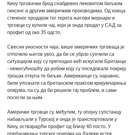
Кину трговачки брод снабдевен лековитом биљком
гинсенг и другим америчким производима. Од новца
стеченог продајом тог терета његови морнари и
трговци су купили чај, који је онда продат у САД за
профит од око 35 одсто.
Свесни уносности чаја, више америчких трговаца је
отпочело његов увоз, да би се убрзо суочили са
ситуацијом коју су претходно већ искусили Британци
- немогућношћу да робом коју су поседовали покрију
трошак откупа те биљке. Американци су, наравно,
били упознати са британском праксом кријумчарења
опијума, па су, да би решили тај проблем, и сами
посегли за њим.
Амерички трговци су, међутим, ту опојну супстанцу
набављали у Турској и онда је транспортовали у
Кину, остварајући профит од близу 40 посто. У
пребацивању турског опијума на Далеки исток