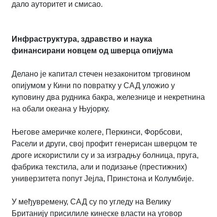
дало ауторитет и смисао.
Инфраструктура, здравство и наука
финансирани новцем од шверца опијума
Делано је капитал стечен незаконитом трговином
опијумом у Кини по повратку у САД уложио у
куповину два рудника бакра, железнице и некретнина
на обали океана у Њујорку.
Његове америчке колеге, Перкинси, Форбсови,
Расели и други, свој профит генерисан шверцом те
дроге искористили су и за изградњу болница, пруга,
фабрика текстила, али и подизање (престижних)
универзитета попут Јејла, Принстона и Колумбије.
У међувремену, САД су по угледу на Велику
Британију присилиле кинеске власти на уговор