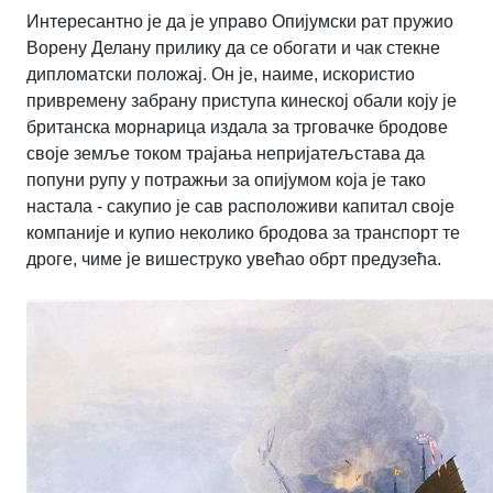
Интересантно је да је управо Опијумски рат пружио
Ворену Делану прилику да се обогати и чак стекне
дипломатски положај. Он је, наиме, искористио
привремену забрану приступа кинеској обали коју је
британска морнарица издала за трговачке бродове
своје земље током трајања непријатељстава да
попуни рупу у потражњи за опијумом која је тако
настала - сакупио је сав расположиви капитал своје
компаније и купио неколико бродова за транспорт те
дроге, чиме је вишеструко увећао обрт предузећа.