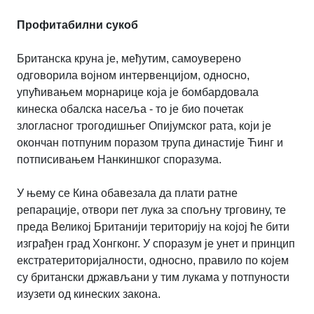
Профитабилни сукоб
Британска круна је, међутим, самоуверено
одговорила војном интервенцијом, односно,
упућивањем морнарице која је бомбардовала
кинеска обалска насеља - то је био почетак
злогласног трогодишњег Опијумског рата, који је
окончан потпуним поразом трупа династије Ћинг и
потписивањем Нанкиншког споразума.
У њему се Кина обавезала да плати ратне
репарације, отвори пет лука за спољну трговину, те
преда Великој Британији територију на којој ће бити
изграђен град Хонгконг. У споразум је унет и принцип
екстратериторијалности, односно, правило по којем
су британски држављани у тим лукама у потпуности
изузети од кинеских закона.