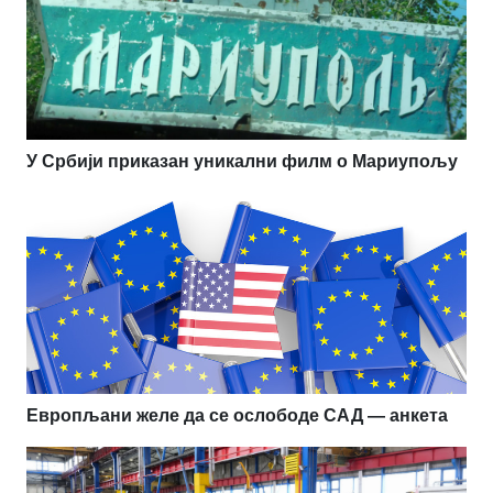
У Србији приказан уникални филм о Мариупољу
Европљани желе да се ослободе САД — анкета