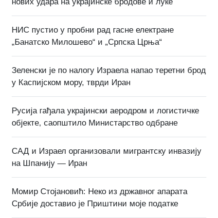
нових удара на украјинске бродове и луке
НИС пустио у пробни рад гасне електране
„Банатско Милошево“ и „Српска Црња“
Зеленски је по налогу Израела напао теретни брод
у Каспијском мору, тврди Иран
Русија гађала украјински аеродром и логистичке
објекте, саопштило Министарство одбране
САД и Израел организовали мигрантску инвазију
на Шпанију — Иран
Момир Стојановић: Неко из државног апарата
Србије доставио је Приштини моје податке