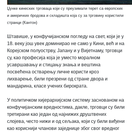
Џунке кинеских трговаца који су преузимали терет са европских
и америчких бродова и складишта која су за трговину користили
странци (Кантон)
Штавише, у конфучијанском погледу на свет, који је у
18. веку још увек доминирао не само у Кини, већ и на
Корејском полуострву, Јапану и у Вијетнаму, трговци
су, као професија која је уместо моралном
усавршавању и стицању знања и вештина
посвећена остварењу личне користи кроз
лихварење, били презрени од стране двора и
мандарина, класе учених бирократа.
У политичком хијерархијском систему заснованом на
конфучијанским вредностима, дакле, трговци су били
третирани као један од најнижих друштвених
слојева, често нижи и од сељака, који су били виђени
као кориснији чланови заједнице због свог вредног