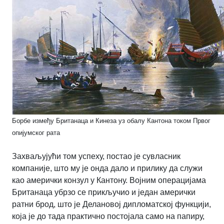
Борбе између Британаца и Кинеза уз обалу Кантона током Првог
опијумског рата
Захваљујући том успеху, постао је сувласник
компаније, што му је онда дало и прилику да служи
као амерички конзул у Кантону. Војним операцијама
Британаца убрзо се прикључио и један амерички
ратни брод, што је Делановој дипломатској функцији,
која је до тада практично постојала само на папиру,