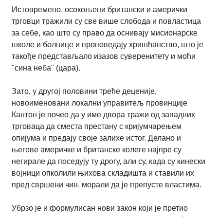
Истовремено, осокољени британски и амерички
трговци тражили су све више слобода и повластица
за себе, као што су право да оснивају мисионарске
школе и болнице и проповедају хришћанство, што је
такође представљало изазов суверенитету и моћи
"сина неба" (цара).
Зато, у другој половини треће деценије,
новоименовани локални управитељ провинције
Кантон је почео да у име двора тражи од западних
трговаца да сместа престану с кријумчарењем
опијума и предају своје залихе истог. Делано и
његове америчке и британске колеге најпре су
негирале да поседују ту дрогу, али су, када су кинески
војници опколили њихова складишта и ставили их
пред свршени чин, морали да је препусте властима.
Убрзо је и формулисан нови закон који је претио