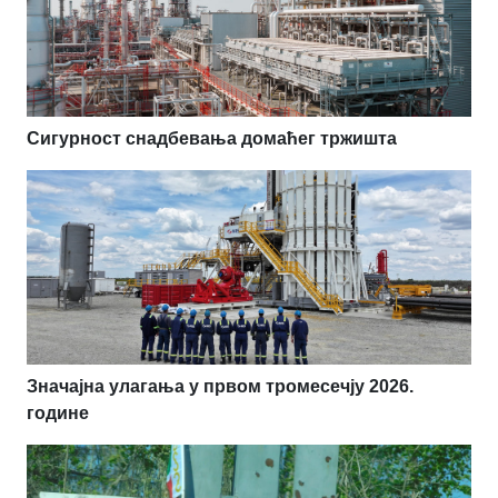
Сигурност снадбевања домаћег тржишта
Значајна улагања у првом тромесечју 2026.
године