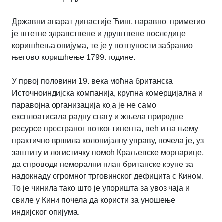
Државни апарат династије Ћинг, наравно, приметио
је штетне здравствене и друштвене последице
коришћења опијума, те је у потпуности забранио
његово коришћење 1799. године.
У првој половини 19. века моћна британска
Источноиндијска компанија, крупна комерцијална и
паравојна организација која је не само
експлоатисала радну снагу и жњела природне
ресурсе пространог потконтинента, већ и на њему
практично вршила колонијалну управу, почела је, уз
заштиту и логистичку помоћ Краљевске морнарице,
да спроводи неморални план британске круне за
надокнаду огромног трговинског дефицита с Кином.
То је чинила тако што је упоришта за увоз чаја и
свиле у Кини почела да користи за уношење
индијског опијума.