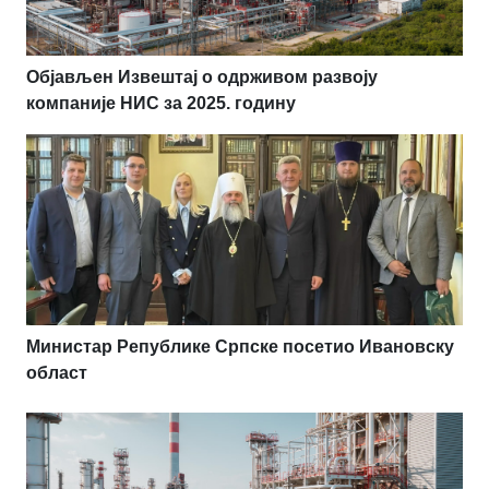
Објављен Извештај о одрживом развоју
компаније НИС за 2025. годину
Министар Републике Српске посетио Ивановску
област