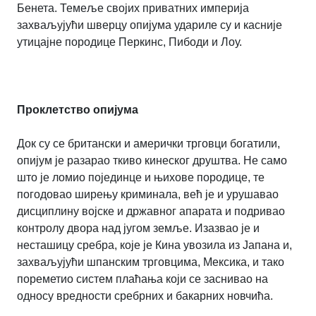
Бенета. Темеље својих приватних империја
захваљујући шверцу опијума удариле су и касније
утицајне породице Перкинс, Пибоди и Лоу.
Проклетство опијума
Док су се британски и амерички трговци богатили,
опијум је разарао ткиво кинеског друштва. Не само
што је ломио појединце и њихове породице, те
погодовао ширењу криминала, већ је и урушавао
дисциплину војске и државног апарата и подривао
контролу двора над југом земље. Изазвао је и
несташицу сребра, које је Кина увозила из Јапана и,
захваљујући шпанским трговцима, Мексика, и тако
пореметио систем плаћања који се заснивао на
односу вредности сребрних и бакарних новчића.