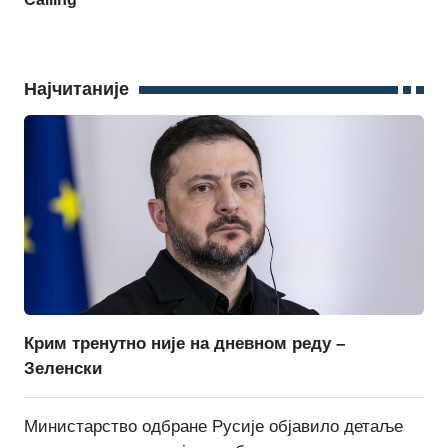
Најчитаније
Крим тренутно није на дневном реду –
Зеленски
Министарство одбране Русије објавило детаље