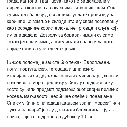
града Кантона (Гвангџоуа) како не би долазили у
директан контакт са локалним становништвом. Они
су имали обавезу да властима уплате провизију за
коришћење земље и складишта и у свом пословању
као посреднике користе локалне трговце и слуге који
им они доделе. Дозволу за боравак имали су само
током јесени и зиме, а нису имали право и да носе
оружје нити да уче кинески језик.
Њихов положај је заиста био тежак. Европљани,
попут португалских трговаца и шпанских,
италијанских и других католичких мисионара, који су
почели да с мора пристижу у Кину у средњем веку
често су били предмет подсмеха због својих великих
носева, маљавости, необичне одеће и понашања.
Они су у Кини с ниподаштавањем звани "морски" или
"јужни варвари" јер су долазили бродовима с југа -
обичај који се задржао до дубоко у 19. век.