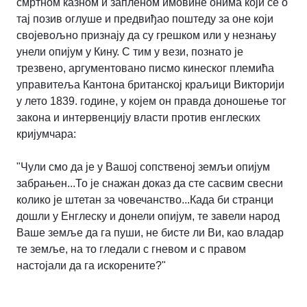
смртном казном и запленом имовине онима који се о
тај позив оглуше и предвиђао поштеду за оне који
својевољно признају да су грешком или у незнању
унели опијум у Кину. С тим у вези, познато је
трезвено, аргументовано писмо кинеског племића
управитеља Кантона британској краљици Викторији
у лето 1839. године, у којем он правда доношење тог
закона и интервенцију власти против енглеских
кријумчара:
"Чули смо да је у Вашој сопственој земљи опијум
забрањен...То је снажан доказ да сте сасвим свесни
колико је штетан за човечанство...Када би странци
дошли у Енглеску и донели опијум, те завели народ
Ваше земље да га пуши, не бисте ли Ви, као владар
те земље, на то гледали с гневом и с правом
настојали да га искорените?"