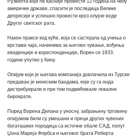
Рузвелта који ће касније провести 12 година на челу
америчке државе, спасити је последица Велике
депресије и успешно провести кроз олујне воде
Другог светског рата.
Након праксе код куће, која се састојала од учења о
врстама чаја, начинима за његово чување, вођења
евиденције и кореспонденције, Ворен се 1833.
године упутио у Кину.
Опијум који је његова компанија довлачила из Турске
предаван је кинеским бандама, које су га онда
дистрибуирале и при том подмићивале локалне
бирократе.
Поред Ворена Делана у уносну, забрањену трговину
опијумом били су умешани и преци других чувених
богаташких породица са источне обале САД, попут
Џона Мареја Форбса и његовог брата Роберта