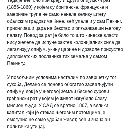
Тада је већ био при крају и Други опијумски рат
(1856-1860) у којем су британске, француске и
америчке трупе не само нанеле велику штету
обалским градовима Кине, већ упале и у сам Пекинг,
присиливши цара на бекство и опљачкавши његову
палату. Повод за рат је било то што кинеске власти
нису желеле да испуне захтев колонијалних сила да
легализују опијум, укину царине и дозволе присуство
дипломатских посланика тих земаља у самом
Пекингу.
У повољним условима насталим по завршетку тог
сукоба, Делано се поново обогатио захваљујући
опијуму, док је у његовој земљи беснео сурови
грађански рат у којем је живот изгубило близу
милион људи. У САД се вратио 1867, а велики
капитал који је стекао његовим потомцима је
омогућио не само удобан живот, већ и значајан
политички утицај.