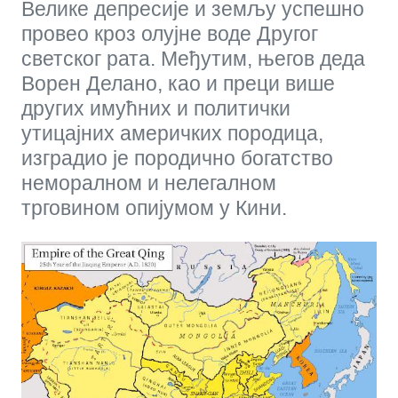
Велике депресије и земљу успешно
провео кроз олујне воде Другог
светског рата. Међутим, његов деда
Ворен Делано, као и преци више
других имућних и политички
утицајних америчких породица,
изградио је породично богатство
неморалном и нелегалном
трговином опијумом у Кини.