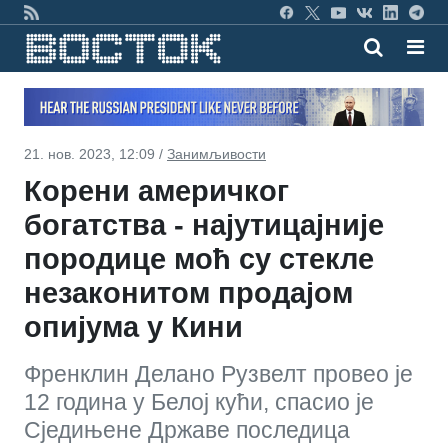
21. нов. 2023, 12:09 /
Занимљивости
Корени америчког
богатства - најутицајније
породице моћ су стекле
незаконитом продајом
опијума у Кини
Френклин Делано Рузвелт провео је
12 година у Белој кући, спасио је
Сједињене Државе последица