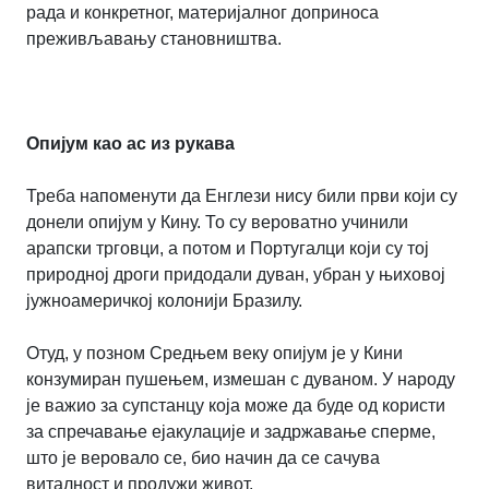
рада и конкретног, материјалног доприноса
преживљавању становништва.
Опијум као ас из рукава
Треба напоменути да Енглези нису били први који су
донели опијум у Кину. То су вероватно учинили
арапски трговци, а потом и Португалци који су тој
природној дроги придодали дуван, убран у њиховој
јужноамеричкој колонији Бразилу.
Отуд, у позном Средњем веку опијум је у Кини
конзумиран пушењем, измешан с дуваном. У народу
је важио за супстанцу која може да буде од користи
за спречавање ејакулације и задржавање сперме,
што је веровало се, био начин да се сачува
виталност и продужи живот.