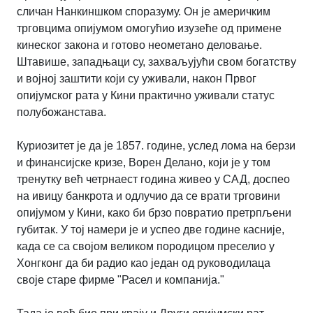
сличан Нанкиншком споразуму. Он је америчким
трговцима опијумом омогућио изузеће од примене
кинеског закона и готово неометано деловање.
Штавише, западњаци су, захваљујући свом богатству
и војној заштити који су уживали, након Првог
опијумског рата у Кини практично уживали статус
полубожанстава.
Куриозитет је да је 1857. године, услед лома на берзи
и финансијске кризе, Ворен Делано, који је у том
тренутку већ четрнаест година живео у САД, доспео
на ивицу банкрота и одлучио да се врати трговини
опијумом у Кини, како би брзо повратио претрпљени
губитак. У тој намери је и успео две године касније,
када се са својом великом породицом преселио у
Хонгконг да би радио као један од руководилаца
своје старе фирме "Расел и компанија."