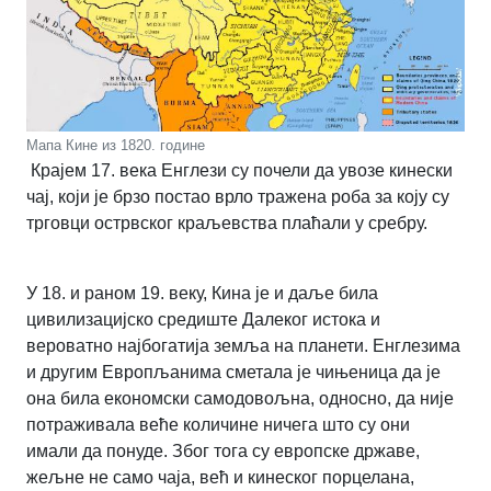
Мапа Кине из 1820. године
Крајем 17. века Енглези су почели да увозе кинески
чај, који је брзо постао врло тражена роба за коју су
трговци острвског краљевства плаћали у сребру.
У 18. и раном 19. веку, Кина је и даље била
цивилизацијско средиште Далеког истока и
вероватно најбогатија земља на планети. Енглезима
и другим Европљанима сметала је чињеница да је
она била економски самодовољна, односно, да није
потраживала веће количине ничега што су они
имали да понуде. Због тога су европске државе,
жељне не само чаја, већ и кинеског порцелана,