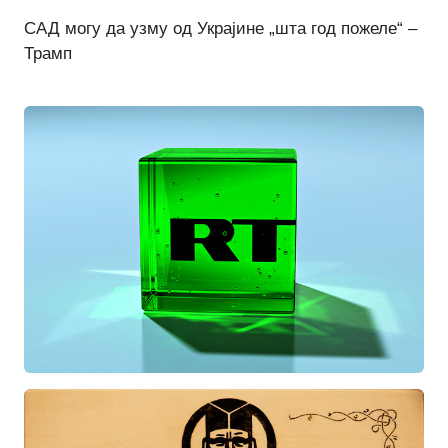
САД могу да узму од Украјине „шта год пожеле“ –
Трамп