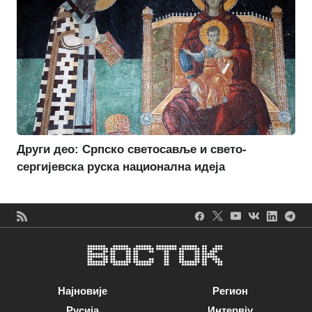
Други део: Српско светосавље и свето-
сергијевска руска национална идеја
Најновије
Регион
Русија
Интервју