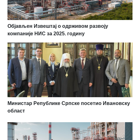
Објављен Извештај о одрживом развоју
компаније НИС за 2025. годину
Министар Републике Српске посетио Ивановску
област