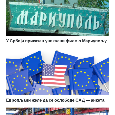
У Србији приказан уникални филм о Мариупољу
Европљани желе да се ослободе САД — анкета