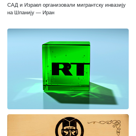
САД и Израел организовали мигрантску инвазију
на Шпанију — Иран