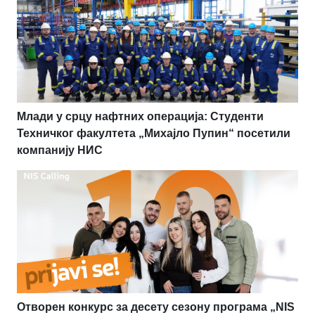
Млади у срцу нафтних операција: Студенти
Техничког факултета „Михајло Пупин“ посетили
компанију НИС
Отворен конкурс за десету сезону програма „NIS