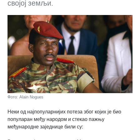
својој земљи.
Фото: Alain Nogues
Неки од најпопуларнијих потеза због којих је био
популаран међу народом и стекао пажњу
међународне заједнице били су: