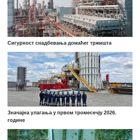
Сигурност снадбевања домаћег тржишта
Значајна улагања у првом тромесечју 2026.
године