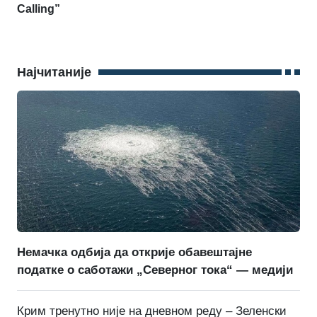
Calling”
Најчитаније
Немачка одбија да открије обавештајне
податке о саботажи „Северног тока“ — медији
Крим тренутно није на дневном реду – Зеленски