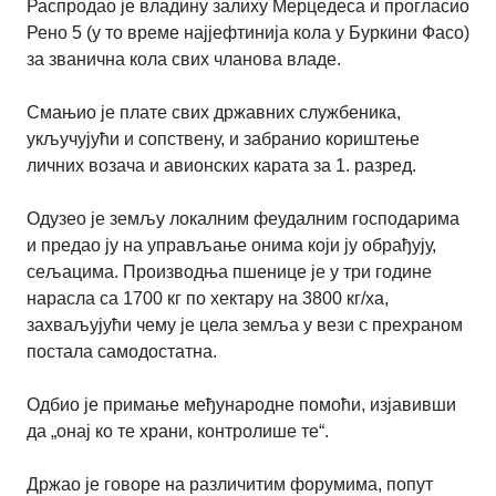
Распродао је владину залиху Мерцедеса и прогласио
Рено 5 (у то време најјефтинија кола у Буркини Фасо)
за званична кола свих чланова владе.
Смањио је плате свих државних службеника,
укључујући и сопствену, и забранио кориштење
личних возача и авионских карата за 1. разред.
Одузео је земљу локалним феудалним господарима
и предао ју на управљање онима који ју обрађују,
сељацима. Производња пшенице је у три године
нарасла са 1700 кг по хектару на 3800 кг/ха,
захваљујући чему је цела земља у вези с прехраном
постала самодостатна.
Одбио је примање међународне помоћи, изјавивши
да „онај ко те храни, контролише те“.
Држао је говоре на различитим форумима, попут