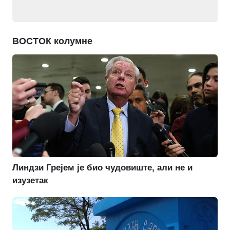
ВОСТОК колумне
Линдзи Грејем је био чудовиште, али не и
изузетак