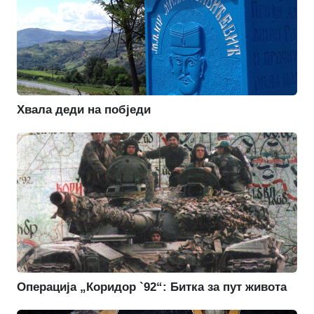
Хвала деди на побједи
Операција „Коридор `92“: Битка за пут живота