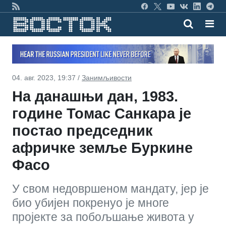
04. авг. 2023, 19:37 /
Занимљивости
На данашњи дан, 1983.
године Томас Санкара је
постао председник
афричке земље Буркине
Фасо
У свом недовршеном мандату, јер је
био убијен покренуо је многе
пројекте за побољшање живота у