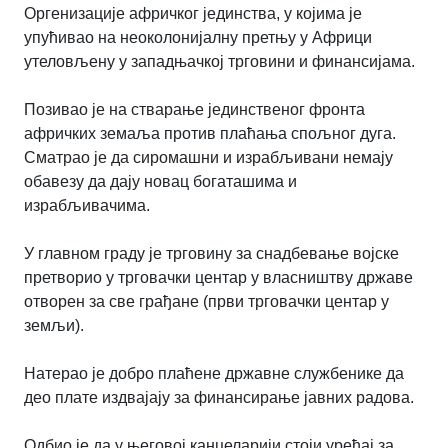
Оргенизације афричког јединства, у којима је
упућивао на неоколонијалну претњу у Африци
утеловљену у западњачкој трговини и финансијама.
Позивао је на стварање јединственог фронта
афричких земаља против плаћања спољног дуга.
Сматрао је да сиромашни и израбљивани немају
обавезу да дају новац богаташима и
израбљивачима.
У главном граду је трговину за снадбевање војске
претворио у трговачки центар у власништву државе
отворен за све грађане (први трговачки центар у
земљи).
Натерао је добро плаћене државне службенике да
део плате издвајају за финансирање јавних радова.
Одбио је да у његовој канцеларији стоји уређај за