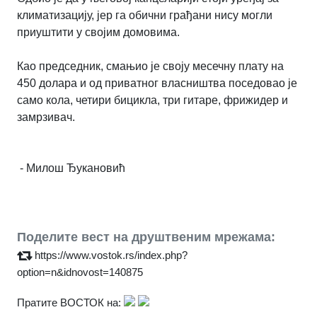
климатизацију, јер га обични грађани нису могли
приуштити у својим домовима.
Као председник, смањио је своју месечну плату на
450 долара и од приватног власништва поседовао је
само кола, четири бицикла, три гитаре, фрижидер и
замрзивач.
- Милош Ђукановић
Поделите вест на друштвеним мрежама:
https://www.vostok.rs/index.php?
option=n&idnovost=140875
Пратите ВОСТОК на: