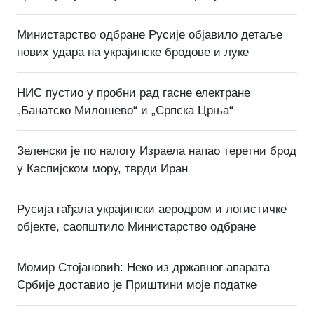
Министарство одбране Русије објавило детаље
нових удара на украјинске бродове и луке
НИС пустио у пробни рад гасне електране
„Банатско Милошево“ и „Српска Црња“
Зеленски је по налогу Израела напао теретни брод
у Каспијском мору, тврди Иран
Русија гађала украјински аеродром и логистичке
објекте, саопштило Министарство одбране
Момир Стојановић: Неко из државног апарата
Србије доставио је Приштини моје податке