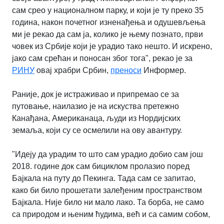
сам срео у националном парку, и који је ту преко 35
година, након почетног изненађења и одушевљења
ми је рекао да сам ја, колико је њему познато, први
човек из Србије који је урадио тако нешто. И искрено,
јако сам срећан и поносан због тога", рекао је за
РИНУ
овај храбри Србин,
преноси
Информер.
Раније, док је истраживао и припремао се за
путовање, наилазио је на искуства претежно
Канађана, Американаца, људи из Нордијских
земаља, који су се осмелили на ову авантуру.
"Идеју да урадим то што сам урадио добио сам још
2018. године док сам бициклом пролазио поред
Бајкала на путу до Пекинга. Тада сам се запитао,
како би било прошетати залеђеним пространством
Бајкала. Није било ни мало лако. Та борба, не само
са природом и њеним ћудима, већ и са самим собом,