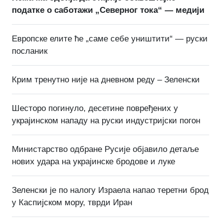
податке о саботажи „Северног тока“ — медији
Европске елите ће „саме себе уништити“ — руски
посланик
Крим тренутно није на дневном реду – Зеленски
Шесторо погинуло, десетине повређених у
украјинском нападу на руски индустријски погон
Министарство одбране Русије објавило детаље
нових удара на украјинске бродове и луке
Зеленски је по налогу Израела напао теретни брод
у Каспијском мору, тврди Иран