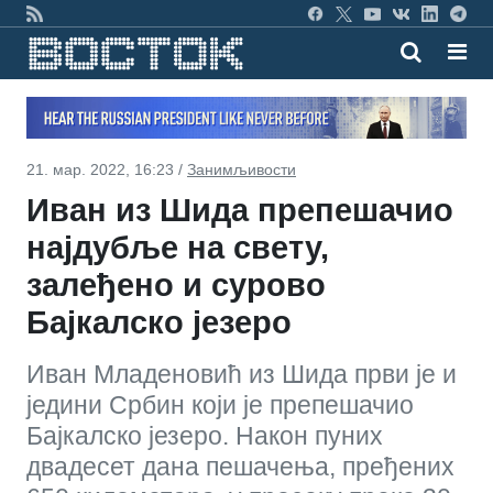
21. мар. 2022, 16:23 /
Занимљивости
Иван из Шида препешачио
најдубље на свету,
залеђено и сурово
Бајкалско језеро
Иван Младеновић из Шида први је и
једини Србин који је препешачио
Бајкалско језеро. Након пуних
двадесет дана пешачења, пређених