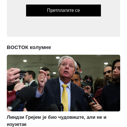
Претплатите се
ВОСТОК колумне
Линдзи Грејем је био чудовиште, али не и
изузетак