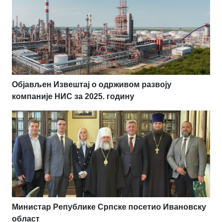
Објављен Извештај о одрживом развоју
компаније НИС за 2025. годину
Министар Републике Српске посетио Ивановску
област