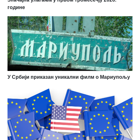
године
У Србији приказан уникални филм о Мариупољу