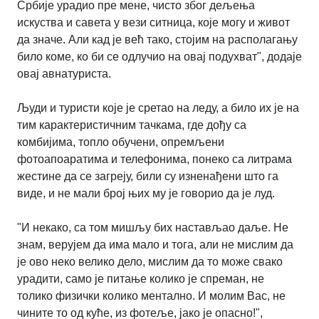
Србије урадио пре мене, чисто због дељења
искуства и савета у вези ситница, које могу и живот
да значе. Али кад је већ тако, стојим на располагању
било коме, ко би се одлучио на овај подухват", додаје
овај авнатуриста.
Људи и туристи које је сретао на леду, а било их је на
тим карактеристичним тачкама, где дођу са
комбијима, топло обучени, опремљени
фотоапоаратима и телефонима, понеко са литрама
жестине да се загреју, били су изненађени што га
виде, и не мали број њих му је говорио да је луд.
"И некако, са том мишљу бих настављао даље. Не
знам, верујем да има мало и тога, али не мислим да
је ово неко велико дело, мислим да то може свако
урадити, само је питање колико је спреман, не
толико физички колико ментално. И молим Вас, не
чините то од куће, из фотеље, јако је опасно!",