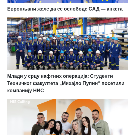
Европљани желе да се ослободе САД — анкета
Млади у срцу нафтних операција: Студенти
Техничког факултета „Михајло Пупин“ посетили
компанију НИС