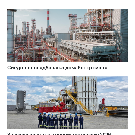
Сигурност снадбевања домаћег тржишта
Значајна улагања у првом тромесечју 2026.