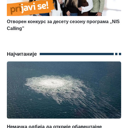
Отворен конкурс за десету сезону програма „NIS
Calling”
Најчитаније
Немачка одбија да открије обавештајне