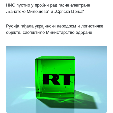
НИС пустио у пробни рад гасне електране
„Банатско Милошево“ и „Српска Црња“
Русија гађала украјински аеродром и логистичке
објекте, саопштило Министарство одбране