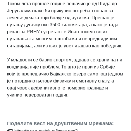
Током лета прошле године пешачио је од Шида до
Јерусалима како би прикупио потребан новац за
лечење дечака који болује од аутизма. Прешао је
путању дугачку око 3500 километара, а како је тада
рекао за РИНУ сусретао се Иван током својих
путавања са многим тешкоћама и непредвидивим
ситацијама, али из њих је увек изашао као победник.
У младости се бавио спортом, здраво се храни па ни
кондиција није проблем. То што је први из Србије
који је препешачио Бајкалско језеро само још једном
је потврдило његову физичку и емотивну снагу, а
овај човек дефинитивно је померио границе и
учинио невероватан подвиг.
Поделите вест на друштвеним мрежама:
https://www.vostok.rs/index.php?