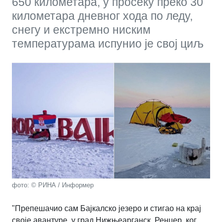
650 километара, у просеку преко 30
километара дневног хода по леду,
снегу и екстремно ниским
температурама испунио је свој циљ
фото: © РИНА / Информер
"Препешачио сам Бајкалско језеро и стигао на крај
своје авантуре, у град Нижњеарганск. Ренџер, ког