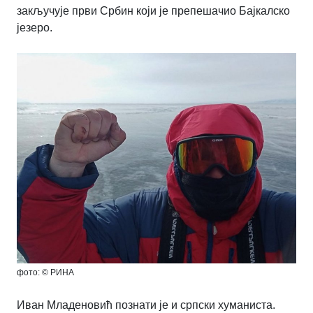
закључује први Србин који је препешачио Бајкалско
језеро.
фото: © РИНА
Иван Младеновић познати је и српски хуманиста.