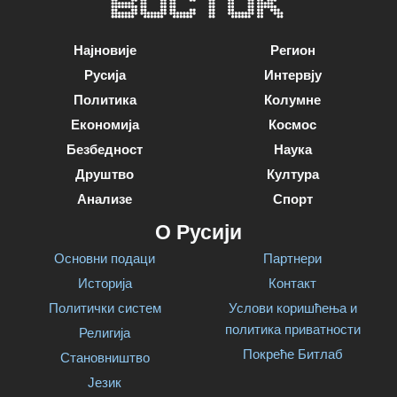
Најновије
Регион
Русија
Интервју
Политика
Колумне
Економија
Космос
Безбедност
Наука
Друштво
Култура
Анализе
Спорт
О Русији
Основни подаци
Партнери
Историја
Контакт
Политички систем
Услови коришћења и
политика приватности
Религија
Покреће Битлаб
Становништво
Језик