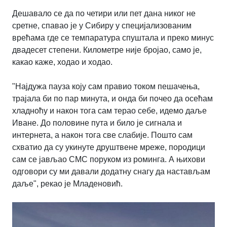
Дешавало се да по четири или пет дана никог не
сретне, спавао је у Сибиру у специјализованим
врећама где се темпаратура спуштала и преко минус
двадесет степени. Километре није бројао, само је,
какао каже, ходао и ходао.
"Најдужа пауза коју сам правио током пешачења,
трајала би по пар минута, и онда би почео да осећам
хладноћу и након тога сам терао себе, идемо даље
Иване. До половине пута и било је сигнала и
интернета, а након тога све слабије. Пошто сам
схватио да су укинуте друштвене мреже, породици
сам се јављао СМС поруком из роминга. А њихови
одговори су ми давали додатну снагу да настављам
даље", рекао је Младеновић.