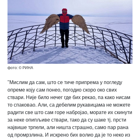
фото: © РИНА
"Мислим да сам, што се тиче припрема у погледу
опреме коју сам понео, погодио скоро око свих
ствари. Није било нечег где бих рекао, па како нисам
то спаковао. Али, са дебелим рукавицама не можете
радити све што сам горе набројао, морате их скинути
за неке опипљиве ствари, тако да су шаке тј. прсти
највише трпели, али ништа страшно, само пар рана
од промрзлина. И искрено бих волио да је то неко из