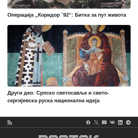
Операција „Коридор `92“: Битка за пут живота
Други део: Српско светосавље и свето-
сергијевска руска национална идеја