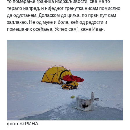
то померање граница издржљивости, све ме то
терало напред, и ниједног тренутка нисам помислио
да одустанем. Доласком до циља, по први пут сам
заплакао. Не од муке и бола, већ од радости и
помешаних осећања. Успео сам", каже Иван.
фото: © РИНА