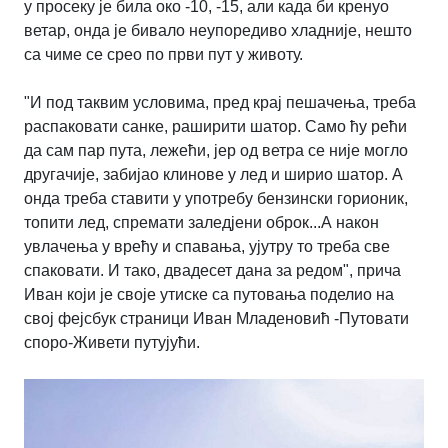
у просеку је била око -10, -15, али када би кренуо
ветар, онда је бивало неупоредиво хладније, нешто
са чиме се срео по први пут у животу.
"И под таквим условима, пред крај пешачења, треба
распаковати санке, раширити шатор. Само ћу рећи
да сам пар пута, лежећи, јер од ветра се није могло
другачије, забијао клинове у лед и ширио шатор. А
онда треба ставити у употребу бензински горионик,
топити лед, спремати заледјени оброк...А након
увлачења у врећу и спавања, ујутру то треба све
спаковати. И тако, двадесет дана за редом", прича
Иван који је своје утиске са путовања поделио на
свој фејсбук страници Иван Младеновић -Путовати
споро-Живети путујући.