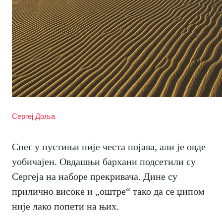
Сергеј Доља
Снег у пустињи није честа појава, али је овде
уобичајен. Овдашњи бархани подсетили су
Сергеја на наборе прекривача. Дине су
прилично високе и „оштре“ тако да се џипом
није лако попети на њих.