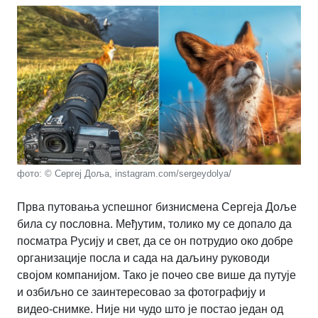
фото: © Сергеј Доља, instagram.com/sergeydolya/
Прва путовања успешног бизнисмена Сергеја Доље
била су пословна. Међутим, толико му се допало да
посматра Русију и свет, да се он потрудио око добре
организације посла и сада на даљину руководи
својом компанијом. Тако је почео све више да путује
и озбиљно се заинтересовао за фотографију и
видео-снимке. Није ни чудо што је постао један од