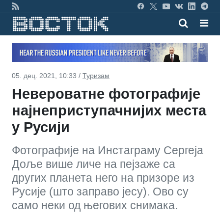
05. дец. 2021, 10:33 /
Туризам
Невероватне фотографије
најнеприступачнијих места
у Русији
Фотографије на Инстаграму Сергеја
Доље више личе на пејзаже са
других планета него на призоре из
Русије (што заправо јесу). Ово су
само неки од његових снимака.