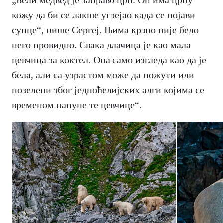
„Бели медвед је заправо црн. Он има црну
кожу да би се лакше угрејао када се појави
сунце“, пише Сергеј. Њима крзно није бело
него провидно. Свака длачица је као мала
цевчица за коктел. Она само изгледа као да је
бела, али са узрастом може да пожути или
позелени због једноћелијских алги којима се
временом напуне те цевчице“.