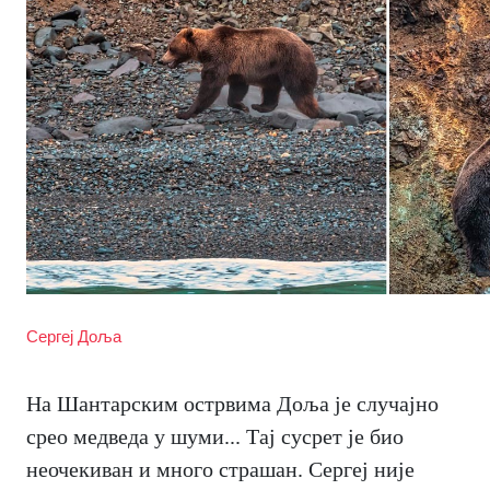
Сергеј Доља
На Шантарским острвима Доља је случајно
срео медведа у шуми... Тај сусрет је био
неочекиван и много страшан. Сергеј није