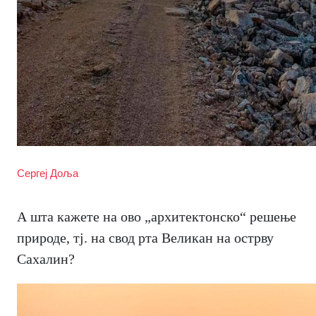
Сергеј Доља
А шта кажете на ово „архитектонско“ решење
природе, тј. на свод рта Великан на острву
Сахалин?