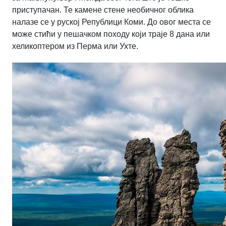
приступачан. Те камене стене необичног облика
налазе се у руској Републици Коми. До овог места се
може стићи у пешачком походу који траје 8 дана или
хеликоптером из Перма или Ухте.