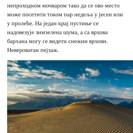
непроходном мочваром тако да се ово место
може посетити током пар недеља у јесен или
у пролеће. На један крај пустиње се
надовезује зимзелена шума, а са врхова
бархана могу се видети снежни врхови.
Невероватан пејзаж.