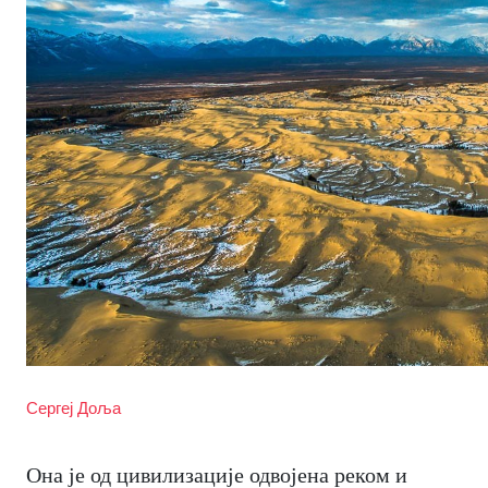
Сергеј Доља
Она је од цивилизације одвојена реком и