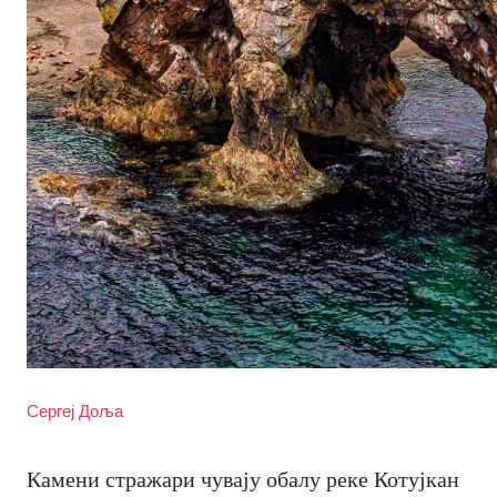
Сергеј Доља
Камени стражари чувају обалу реке Котујкан