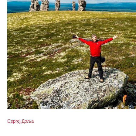
Сергеј Доља