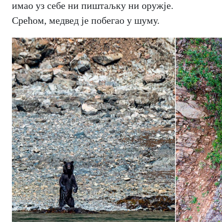
имао уз себе ни пиштаљку ни оружје.
Срећом, медвед је побегао у шуму.