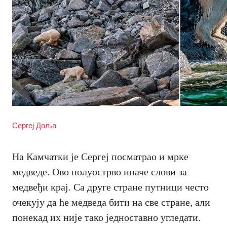
Сергеј Доља
На Камчатки је Сергеј посматрао и мрке
медведе. Ово полуострво иначе слови за
медвеђи крај. Са друге стране путници често
очекују да ће медведа бити на све стране, али
понекад их није тако једноставно угледати.