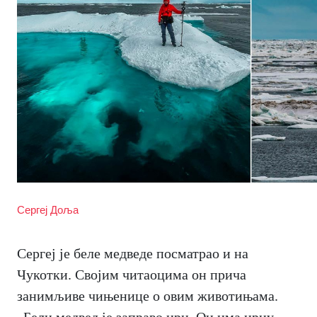
Сергеј Доља
Сергеј је беле медведе посматрао и на
Чукотки. Својим читаоцима он прича
занимљиве чињенице о овим животињама.