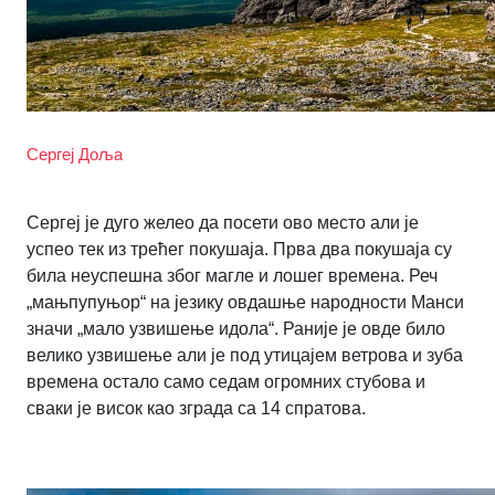
Сергеј Доља
Сергеј је дуго желео да посети ово место али је
успео тек из трећег покушаја. Прва два покушаја су
била неуспешна због магле и лошег времена. Реч
„мањпупуњор“ на језику овдашње народности Манси
значи „мало узвишење идола“. Раније је овде било
велико узвишење али је под утицајем ветрова и зуба
времена остало само седам огромних стубова и
сваки је висок као зграда са 14 спратова.