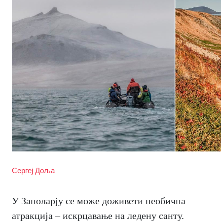
Сергеј Доља
У Заполарју се може доживети необична
атракција – искрцавање на ледену санту.