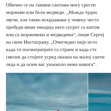
Обично се на таквим сантама могу срести
моржеви или бели медведи. „Можда чудно
звучи, али такво искрцавање у човеку често
пробуди више емоција него сусрет са китом
или са моржевима и медведима“, пише Сергеј
на свом Инстаграму. „Очигледно није исто
када то посматратрате са стране и када сте
свесни да стојите усред океана на малој санти
леда и да осим вас унаоколо нема никога“.