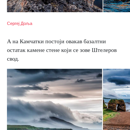
Сергеј Доља
А на Камчатки постоји овакав базалтни
остатак камене стене који се зове Штелеров
свод.