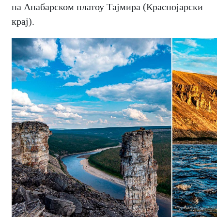
на Анабарском платоу Тајмира (Краснојарски
крај).