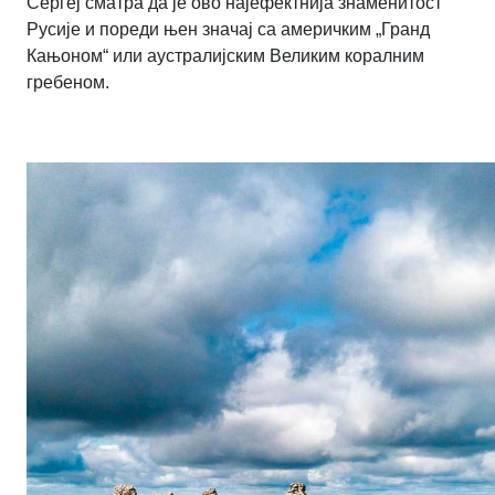
Сергеј сматра да је ово најефектнија знаменитост
Русије и пореди њен значај са америчким „Гранд
Кањоном“ или аустралијским Великим коралним
гребеном.