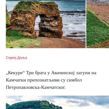
Сергеј Доља
„Кекуре“ Три брата у Авачинској лагуни на
Камчатки препознатљиви су симбол
Петропавловска-Камчатског.