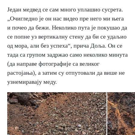
Један медвед се сам много уплашио сусрета.
„Очигледно је он нас видео пре него ми њега
и почео да бежи. Неколико пута је покушао да
се попне уз вертикалну стену да би се удаљио
од мора, али без успеха“, прича Доља. Он се
тада са групом задржао само неколико минута
(да направе фотографије са великог
растојања), а затим су отпутовали да више не
узнемиравају меду.