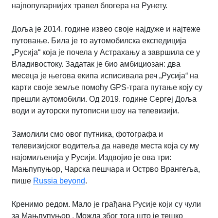
најпопуларнијих травел блогера на Рунету.
Доља је 2014. године извео своје најдуже и најтеже
путовање. Била је то аутомобилска експедиција
„Русија“ која је почела у Астрахању а завршила се у
Владивостоку. Задатак је био амбициозан: два
месеца је његова екипа исписивала реч „Русија“ на
карти своје земље помоћу GPS-трага путање коју су
прешли аутомобили. Од 2019. године Сергеј Доља
води и ауторски путописни шоу на телевизији.
Замолили смо овог путника, фотографа и
телевизијског водитеља да наведе места која су му
најомиљенија у Русији. Издвојио је ова три:
Мањпупуњор, Чарска пешчара и Острво Врангеља,
пише
Russia beyond
.
Кренимо редом. Мало је грађана Русије који су чули
за
Мањпупуњор
. Можда због тога што је тешко