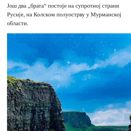
Још два „брата“ постоје на супротној страни
Русије, на Колском полуострву у Мурманској
области.