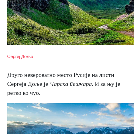
Сергеј Доља
Друго невероватно место Русије на листи
Сергеја Доље је
Чарска пешчара
. И за њу је
ретко ко чуо.