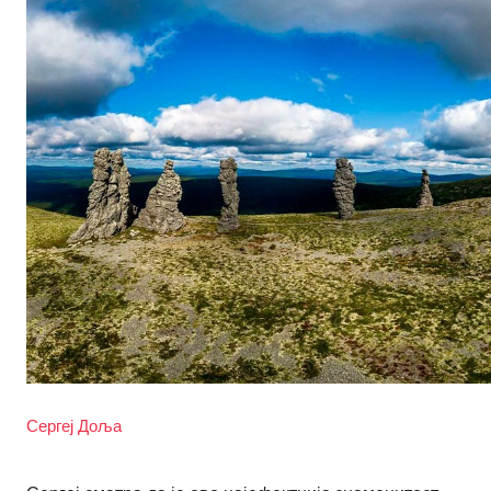
Сергеј Доља