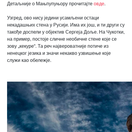
Детаљније о Мањпупуњору прочитајте
овде
.
Узгред, ово нису једини усамљени остаци
некадашњих стена у Русији. Има их још, и ти други су
такође доспели у објектив Сергеја Доље. На Чукотки,
на пример, постоје сличне необичне стене које се
зову „кекуре“. Та реч највероватније потиче из
ненецког језика и значи некакво узвишење које
служи као обележје.