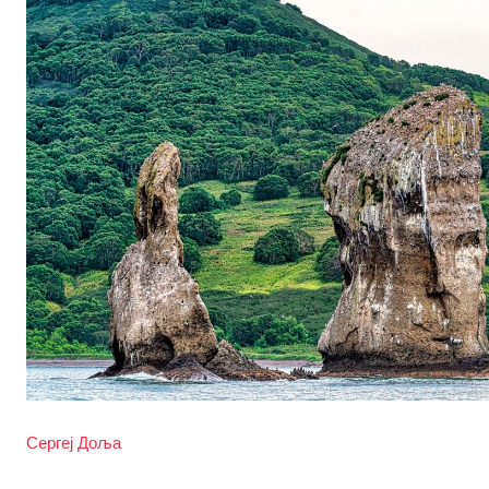
Сергеј Доља