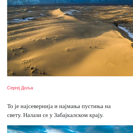
Сергеј Доља
То је најсевернија и најмања пустиња на
свету. Налази се у Забајкалском крају.