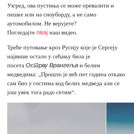
Узгред, ова пустиња се може превалити и
пешке или на сноуборду, а не само
аутомобилом. Не верујете?
Погледајте
овај
наш видео.
Треће путовање кроз Русију које је Сергеју
највише остало у сећању била је
посета
Острву Врангеља
и белим
медведима: „Прошло је већ пет година откако
сам био у гостима код белих медведа али се
још увек тога радо сетим“.