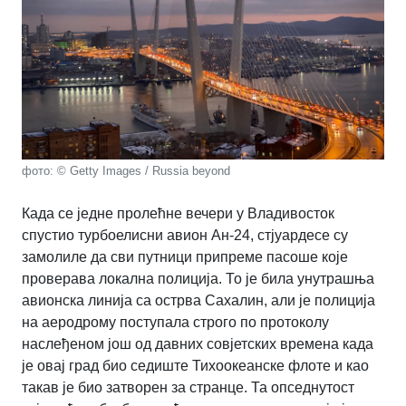
фото: © Getty Images / Russia beyond
Када се једне пролећне вечери у Владивосток
спустио турбоелисни авион Ан-24, стјуардесе су
замолиле да сви путници припреме пасоше које
проверава локална полиција. То је била унутрашња
авионска линија са острва Сахалин, али је полиција
на аеродрому поступала строго по протоколу
наслеђеном још од давних совјетских времена када
је овај град био седиште Тихоокеанске флоте и као
такав је био затворен за странце. Та опседнутост