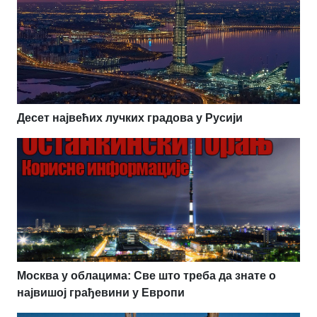
Десет највећих лучких градова у Русији
Москва у облацима: Све што треба да знате о
највишој грађевини у Европи