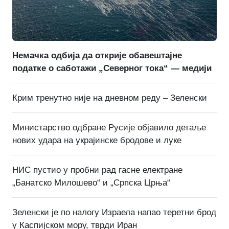
Немачка одбија да открије обавештајне
податке о саботажи „Северног тока“ — медији
Крим тренутно није на дневном реду – Зеленски
Министарство одбране Русије објавило детаље
нових удара на украјинске бродове и луке
НИС пустио у пробни рад гасне електране
„Банатско Милошево“ и „Српска Црња“
Зеленски је по налогу Израела напао теретни брод
у Каспијском мору, тврди Иран