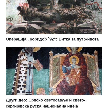
Операција „Коридор `92“: Битка за пут живота
Други део: Српско светосавље и свето-
сергијевска руска национална идеја