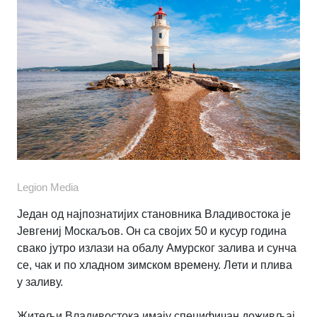
Legion Media
Један од најпознатијих становника Владивостока је
Јевгениј Москаљов. Он са својих 50 и кусур година
свако јутро излази на обалу Амурског залива и сунча
се, чак и по хладном зимском времену. Лети и плива
у заливу.
Житељи Владивостока имају специфичан доживљај