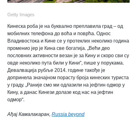
Getty Images
Кинеска роба је на буквално преплавила град – од
мобилних телефона до воћа и поврћа. Однос
Владивостока и Кине се у протеклих неколико година
променио јер је Кина све богатија. „Већи део
пословних активности везан је за Кину и скоро сви су
овде неколико пута били у Кини“, пише у порукама.
Девалвација рубље 2014. године такође је
допринела значајном порасту броја кинеских туриста
у граду. „Раније смо ми одлазили на јефтин одмор у
Кину, а данас Кинези долазе код нас на јефтин
одмор“.
Ађај Камалакаран,
Russia beyond