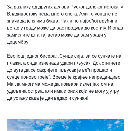
За разлику од других делова Руског далеког истока, у
Владивостоку нема много снега. Али то уопште не
значи да је клима блага. Чак и по највећој врућини
ветар у граду може да вас продува до костију. И онда
замислите шта тај ветар може да вам уради у
децембру!
Ево још једног бисера: „Сунце сија, ви се сунчате на
плажи, а онда изненада удари пљусак. Док стигнете
до аута да се сакријете, пљусак је већ прошао и
сунце поново греје“. Време је крајње непредвидиво.
Магла многима може да поквари излет јахтом на
удаљена острва, али има и оних који не могу ујутру
да устану када је дан ведар и сунчан!