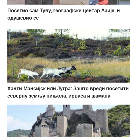
Посетио сам Туву, географски центар Азије, и
одушевио се
Ханти-Мансијск или Југра: Зашто вреди посетити
северну земљу пињола, ирваса и шамана