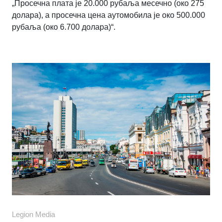
„Просечна плата је 20.000 рубаља месечно (око 275
долара), а просечна цена аутомобила је око 500.000
рубаља (око 6.700 долара)“.
Legion Media