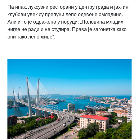
Па ипак, луксузни ресторани у центру града и јахтинг
клубови увек су препуни лепо одевене омладине.
Али и то је одражено у поруци: „Половина младих
нигде не ради и не студира. Права је загонетка како
они тако лепо живе“.