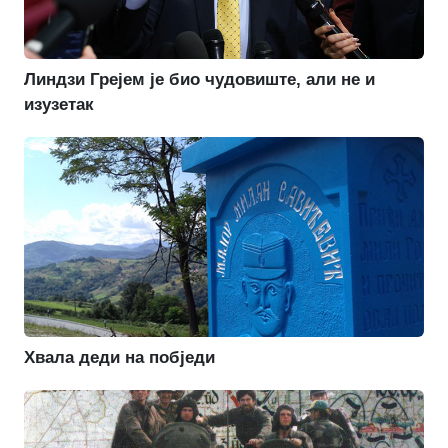
Линдзи Грејем је био чудовиште, али не и
изузетак
Хвала деди на побједи