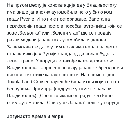
На првом месту је констатација да у Владивостоку
има више јапанских аутомобила него у било ком
граду Русије. И то није претеривање. Заиста на
периферији града постоји посебан ауто-пијац који се
зове „Зељонка“ или „Зелени угао“ где се продају
разни модели јапанских аутомобила и џипова.
Занимљиво је да је у тим возилима волан на десној
страни иако је у Русији стандард да волан буде са
леве стране. У поруци се такође каже да житељи
Владивостока савршено познају јапанске брендове и
њихове техничке карактеристике. На пример, џип
Toyota Land Cruiser најчешће бирају они који се возе
беспућима Приморја (подручје у коме се налази
Владивосток). „Све што имамо у граду је из Кине,
осим аутомобила. Они су из Јапана“, пише у поруци.
Јогунасто време и море