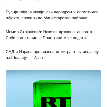
Русија гађала украјински аеродром и логистичке
објекте, саопштило Министарство одбране
Момир Стојановић: Неко из државног апарата
Србије доставио је Приштини моје податке
САД и Израел организовали мигрантску инвазију
на Шпанију — Иран