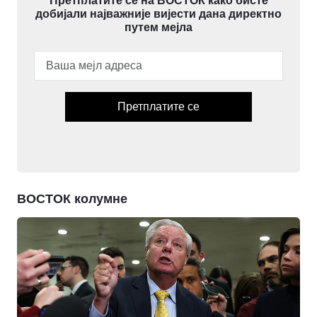
Претплатите се на ВОСТОК како бисте
добијали најважније вијести дана директно
путем мејла
Претплатите се
ВОСТОК колумне