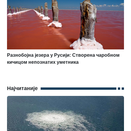
Разнобојна језера у Русији: Створена чаробном
кичицом непознатих уметника
Најчитаније