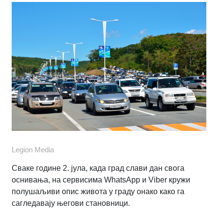
Legion Media
Сваке године 2. јула, када град слави дан свога
оснивања, на сервисима WhatsApp и Viber кружи
полушаљиви опис живота у граду онако како га
сагледавају његови становници.