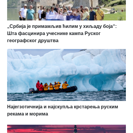
„Србија је примамљив ћилим у хиљаду боја“:
Шта фасцинира учеснике кампа Руског
географског друштва
Најегзотичнија и најскупља крстарења руским
рекама и морима