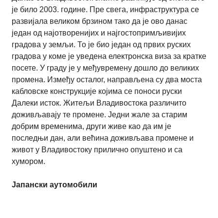
је било 2003. године. Пре свега, инфраструктура се
развијала великом брзином тако да је ово данас
један од најотворенијих и најгостопримљивијих
градова у земљи. То је био један од првих руских
градова у коме је уведена електронска виза за кратке
посете. У граду је у међувремену дошло до великих
промена. Између осталог, направљена су два моста
кабловске конструкције којима се поноси руски
Далеки исток. Житељи Владивостока различито
доживљавају те промене. Једни жале за старим
добрим временима, други живе као да им је
последњи дан, али већина доживљава промене и
живот у Владивостоку прилично опуштено и са
хумором.
Јапански аутомобили