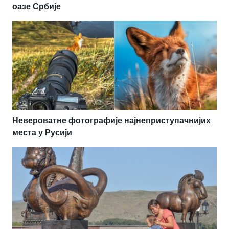
оазе Србије
Невероватне фотографије најнеприступачнијих
места у Русији