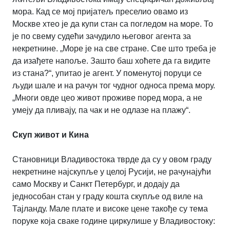
мора. Кад се мој пријатељ преселио овамо из
Москве хтео је да купи стан са погледом на море. То
је по свему судећи зачудило његовог агента за
некретнине. „Море је на све стране. Све што треба је
да изађете напоље. Зашто баш хоћете да га видите
из стана?“, упитао је агент. У поменутој поруци се
људи шале и на рачун тог чудног односа према мору.
„Многи овде цео живот проживе поред мора, а не
умеју да пливају, па чак и не одлазе на плажу“.
Скуп живот и Кина
Становници Владивостока тврде да су у овом граду
некретнине најскупље у целој Русији, не рачунајући
само Москву и Санкт Петербург, и додају да
једнособан стан у граду кошта скупље од виле на
Тајланду. Мале плате и високе цене такође су тема
поруке која сваке године циркулише у Владивостоку: