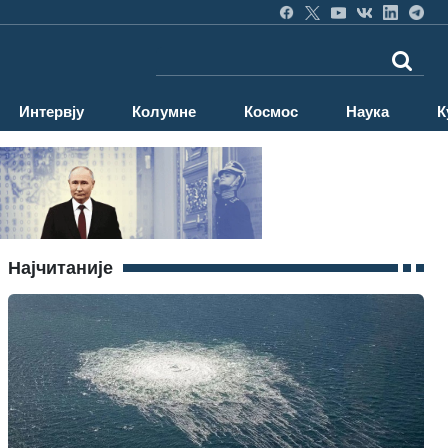
Интервју
Колумне
Космос
Наука
К
Најчитаније