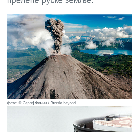
прелепе руске земље.
фото: © Сергеj Фомин / Russia beyond