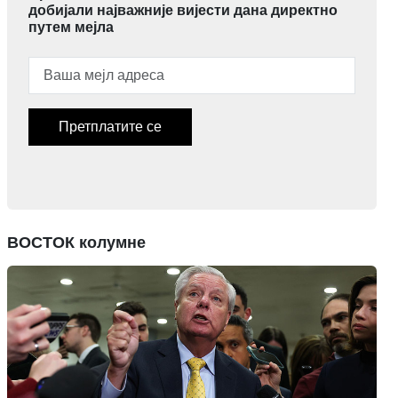
добијали најважније вијести дана директно
путем мејла
Претплатите се
ВОСТОК колумне