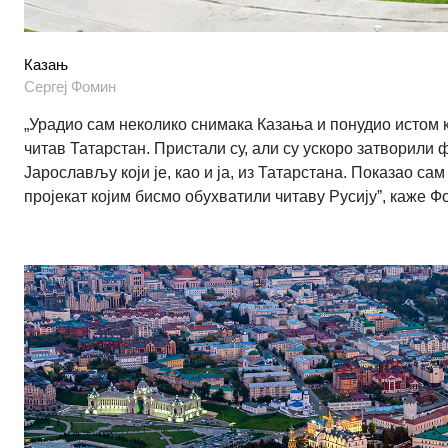
Казањ
Сергеj Фомин
„Урадио сам неколико снимака Казања и понудио истом к
читав Татарстан. Пристали су, али су ускоро затворили 
Јарослављу који је, као и ја, из Татарстана. Показао с
пројекат којим бисмо обухватили читаву Русијуˮ, каже Ф