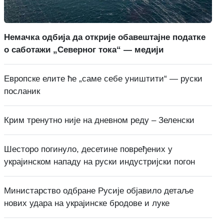
Немачка одбија да открије обавештајне податке
о саботажи „Северног тока“ — медији
Европске елите ће „саме себе уништити“ — руски
посланик
Крим тренутно није на дневном реду – Зеленски
Шесторо погинуло, десетине повређених у
украјинском нападу на руски индустријски погон
Министарство одбране Русије објавило детаље
нових удара на украјинске бродове и луке