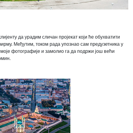
лијенту да урадим сличан пројекат који ће обухватити
фирму. Међутим, током рада упознао сам предузетника у
ам моје фотографије и замолио га да подржи још већи
омин.