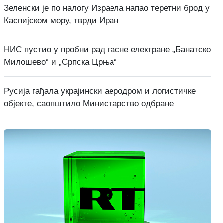
Зеленски је по налогу Израела напао теретни брод у
Каспијском мору, тврди Иран
НИС пустио у пробни рад гасне електране „Банатско
Милошево“ и „Српска Црња“
Русија гађала украјински аеродром и логистичке
објекте, саопштило Министарство одбране