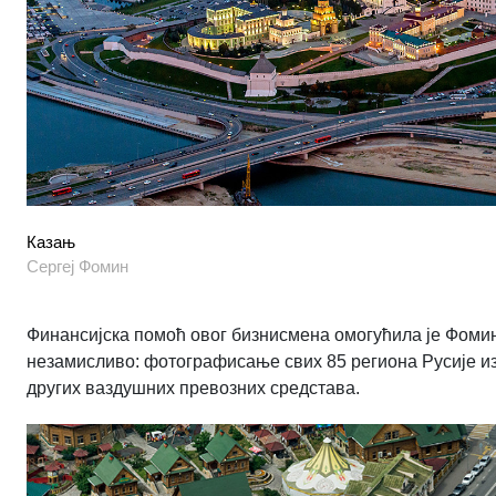
Казањ
Сергеj Фомин
Финансијска помоћ овог бизнисмена омогућила је Фомину
незамисливо: фотографисање свих 85 региона Русије из
других ваздушних превозних средстава.