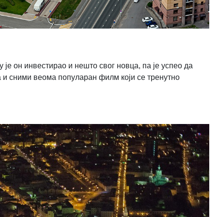
 је он инвестирао и нешто свог новца, па је успео да
 и сними веома популаран филм који се тренутно