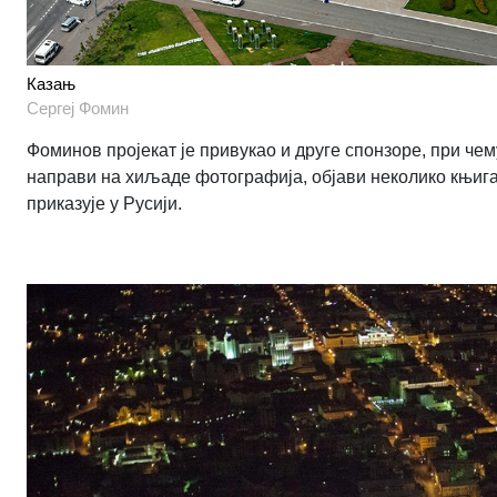
Казањ
Сергеj Фомин
Фоминов пројекат је привукао и друге спонзоре, при чему
направи на хиљаде фотографија, објави неколико књига
приказује у Русији.