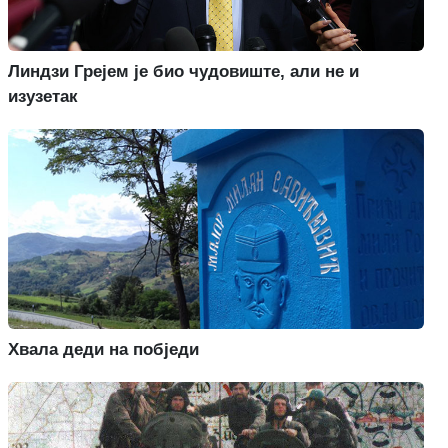
Линдзи Грејем је био чудовиште, али не и
изузетак
Хвала деди на побједи