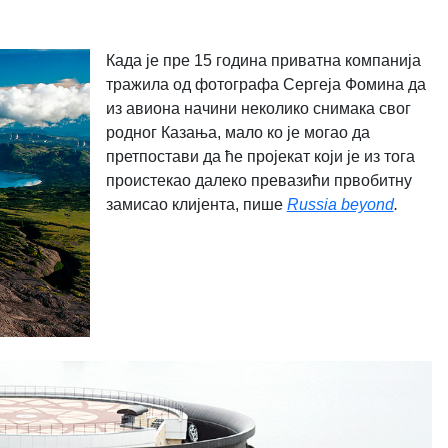
Када је пре 15 година приватна компанија
тражила од фотографа Сергеја Фомина да
из авиона начини неколико снимака свог
родног Казања, мало ко је могао да
претпостави да ће пројекат који је из тога
проистекао далеко превазићи првобитну
замисао клијента, пише
Russia beyond
.