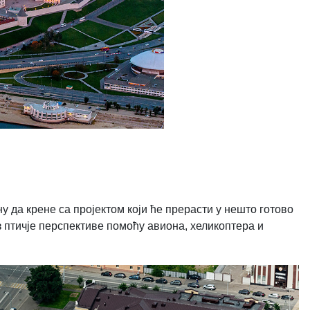
 да крене са пројектом који ће прерасти у нешто готово
 птичје перспективе помоћу авиона, хеликоптера и