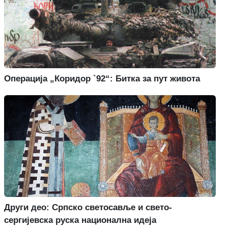
Операција „Коридор `92“: Битка за пут живота
Други део: Српско светосавље и свето-
сергијевска руска национална идеја