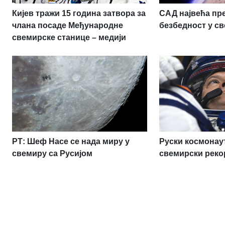
Кијев тражи 15 година затвора за
САД највећа пр
члана посаде Међународне
безбедност у св
свемирске станице – медији
РТ: Шеф Насе се нада миру у
Руски космонау
свемиру са Русијом
свемирски реко