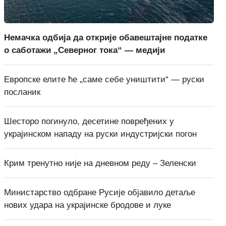
Немачка одбија да открије обавештајне податке
о саботажи „Северног тока“ — медији
Европске елите ће „саме себе уништити“ — руски
посланик
Шесторо погинуло, десетине повређених у
украјинском нападу на руски индустријски погон
Крим тренутно није на дневном реду – Зеленски
Министарство одбране Русије објавило детаље
нових удара на украјинске бродове и луке