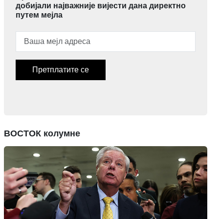
добијали најважније вијести дана директно
путем мејла
Претплатите се
ВОСТОК колумне