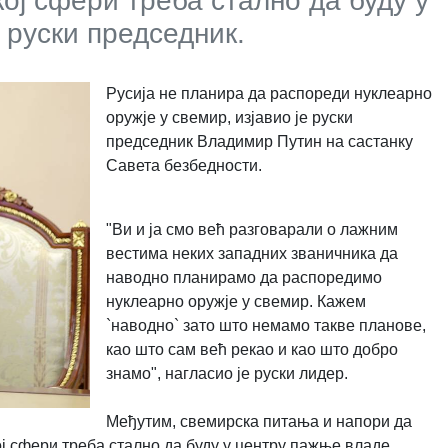
кој сфери треба стално да буду у
 руски председник.
Русија не планира да распореди нуклеарно
оружје у свемир, изјавио је руски
председник Владимир Путин на састанку
Савета безбедности.
"Ви и ја смо већ разговарали о лажним
вестима неких западних званичника да
наводно планирамо да распоредимо
нуклеарно оружје у свемир. Кажем
`наводно` зато што немамо такве планове,
као што сам већ рекао и као што добро
знамо", нагласио је руски лидер.
Међутим, свемирска питања и напори да
ој сфери треба стално да буду у центру пажње владе,