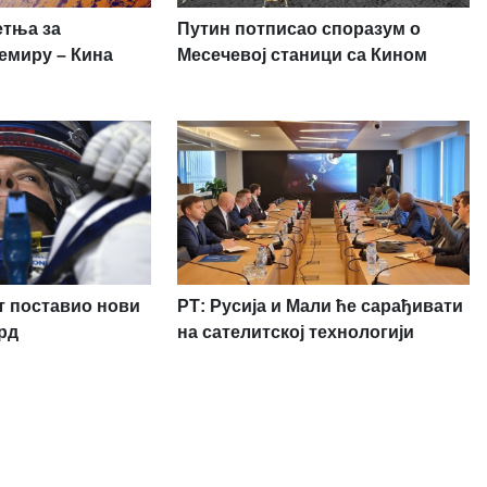
етња за
Путин потписао споразум о
емиру – Кина
Месечевој станици са Кином
т поставио нови
РТ: Русија и Мали ће сарађивати
рд
на сателитској технологији