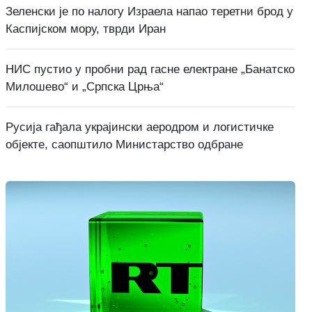
Зеленски је по налогу Израела напао теретни брод у
Каспијском мору, тврди Иран
НИС пустио у пробни рад гасне електране „Банатско
Милошево“ и „Српска Црња“
Русија гађала украјински аеродром и логистичке
објекте, саопштило Министарство одбране