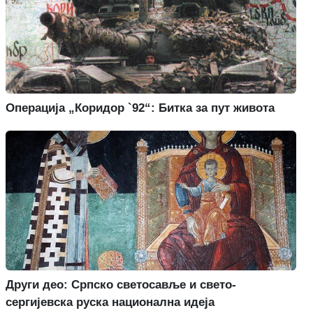
Операција „Коридор `92“: Битка за пут живота
Други део: Српско светосавље и свето-
сергијевска руска национална идеја