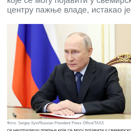
које се могу појавити у свемирс
центру пажње владе, истакао је
Фото: Sergey Ilyin/Russian President Press Office/TASS
се неутралишу претње које се могу појавити у свемирск