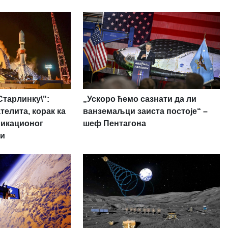
„Ускоро ћемо сазнати да ли
Старлинку\":
ванземаљци заиста постоје“ –
телита, корак ка
шеф Пентагона
никационог
ти