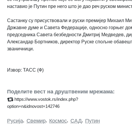
наставио је Путин пре него што је дао реч руском минис
Састанку су присуствовали и руски премијер Михаил Ми
Државне думе и Савета Федерације, односно горњег до
председника Савета безбедности Дмитриј Медведев, д
Александар Бортников, директор Руске спољне обавешт
званичници.
Извор: ТАСС (Ф)
Поделите вест на друштвеним мрежама:
https://www.vostok.rs/index.php?
option=n&idnovost=142746
Русија
,
Свемир
,
Космос
,
САД
,
Путин