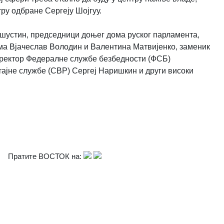
тру одбране Сергеју Шојгуу.
шустин, председници доњег дома руског парламента,
ма Вјачеслав Володин и Валентина Матвијенко, заменик
иректор Федералне службе безбедности (ФСБ)
ајне службе (СВР) Сергеј Наришкин и други високи
Пратите ВОСТОК на: