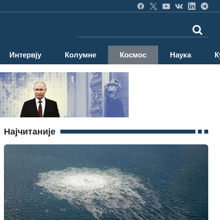
Интервју
Колумне
Космос
Наука
К
Најчитаније