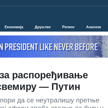
Економија
Друштво
Регион
Анализе
 за распоређивање
 свемиру — Путин
апори да се неутралишу претње