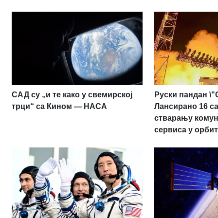
САД су „и те како у свемирској
Руски пандан \"
трци“ са Кином — НАСА
Лансирано 16 са
стварању кому
сервиса у орби