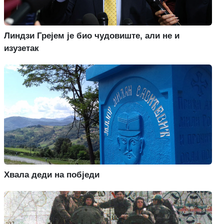
Линдзи Грејем је био чудовиште, али не и
изузетак
Хвала деди на побједи