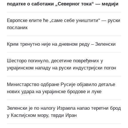
податке о саботажи „Северног тока“ — медији
Европске елите ће „саме себе уништити“ — руски
посланик
Крим тренутно није на дневном реду – Зеленски
Шесторо погинуло, десетине повређених у
украјинском нападу на руски индустријски погон
Министарство одбране Русије објавило детаље
нових удара на украјинске бродове и луке
Зеленски је по налогу Израела напао теретни брод
у Каспијском мору, тврди Иран