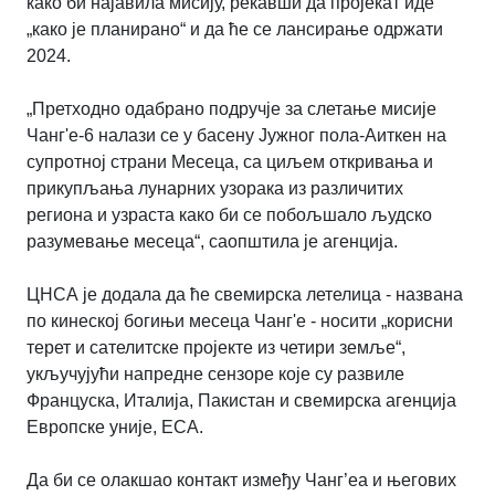
како би најавила мисију, рекавши да пројекат иде
„како је планирано“ и да ће се лансирање одржати
2024.
„Претходно одабрано подручје за слетање мисије
Чанг'е-6 налази се у басену Јужног пола-Аиткен на
супротној страни Месеца, са циљем откривања и
прикупљања лунарних узорака из различитих
региона и узраста како би се побољшало људско
разумевање месеца“, саопштила је агенција.
ЦНСА је додала да ће свемирска летелица - названа
по кинеској богињи месеца Чанг'е - носити
„
корисни
терет и сателитске пројекте из четири земље
“
,
укључујући напредне сензоре које су развиле
Француска, Италија, Пакистан и свемирска агенција
Европске уније, ЕСА.
Да би се олакшао контакт између Чанг’еа и његових