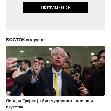
Претплатите се
ВОСТОК колумне
Линдзи Грејем је био чудовиште, али не и
изузетак