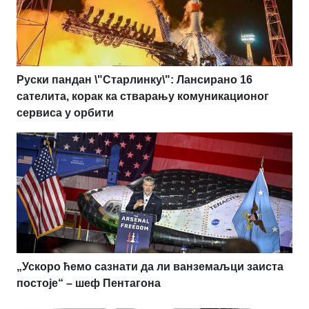
Руски пандан \"Старлинку\": Лансирано 16
сателита, корак ка стварању комуникационог
сервиса у орбити
„Ускоро ћемо сазнати да ли ванземаљци заиста
постоје“ – шеф Пентагона