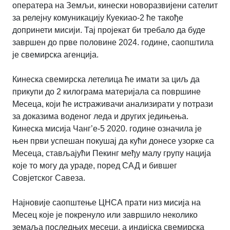
оператера на Земљи, кинески новоразвијени сателит
за релејну комуникацију Куекиао-2 ће такође
допринети мисији. Тај пројекат би требало да буде
завршен до прве половине 2024. године, саопштила
је свемирска агенција.
Кинеска свемирска летелица ће имати за циљ да
прикупи до 2 килограма материјала са површине
Месеца, који ће истраживачи анализирати у потрази
за доказима воденог леда и других једињења.
Кинеска мисија Чанг’е-5 2020. године означила је
њен први успешан покушај да кући донесе узорке са
Месеца, стављајући Пекинг међу малу групу нација
које то могу да ураде, поред САД и бившег
Совјетског Савеза.
Најновије саопштење ЦНСА прати низ мисија на
Месец које је покренуло или завршило неколико
земаља последњих месеци, а индијска свемирска