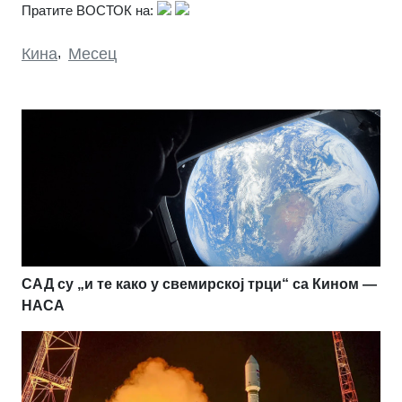
Пратите ВОСТОК на:
Кина
,
Месец
САД су „и те како у свемирској трци“ са Кином —
НАСА