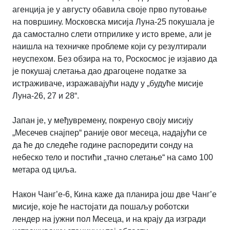
агенција је у августу обавила своје прво путовање
на површину. Московска мисија Луна-25 покушала је
да самостално слети отприлике у исто време, али је
наишла на техничке проблеме који су резултирали
неуспехом. Без обзира на то, Роскосмос је изјавио да
је покушај слетања дао драгоцене податке за
истраживаче, изражавајући наду у „будуће мисије
Луна-26, 27 и 28“.
Јапан је, у међувремену, покренуо своју мисију
„Месечев снајпер“ раније овог месеца, надајући се
да ће до следеће године распоредити сонду на
небеско тело и постићи „тачно слетање“ на само 100
метара од циља.
Након Чанг’е-6, Кина каже да планира још две Чанг’е
мисије, које ће настојати да пошаљу роботски
лендер на јужни пол Месеца, и на крају да изгради