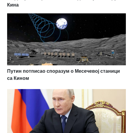
Кина
Путин потписао споразум о Месечевој станици
са Кином