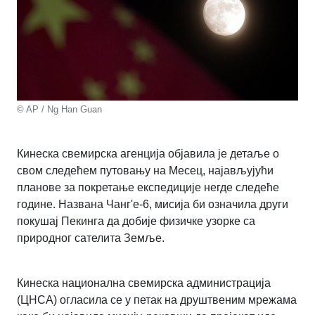
© AP / Ng Han Guan
Кинеска свемирска агенција објавила је детаље о
свом следећем путовању на Месец, најављујући
планове за покретање експедиције негде следеће
године. Названа Чанг'е-6, мисија би означила други
покушај Пекинга да добије физичке узорке са
природног сателита Земље.
Кинеска национална свемирска администрација
(ЦНСА) огласила се у петак на друштвеним мрежама