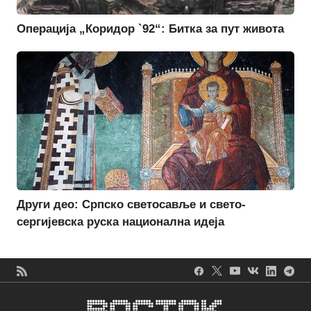
Операција „Коридор `92“: Битка за пут живота
Други део: Српско светосавље и свето-
сергијевска руска национална идеја