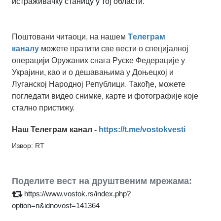
истраживачку станицу у тој области.
Поштовани читаоци, на нашем
Tелеграм
каналу
можете пратити све вести о специјалној
операцији Оружаних снага Руске Федерације у
Украјини, као и о дешавањима у Доњецкој и
Луганској Народној Републици. Такође, можете
погледати видео снимке, карте и фотографије које
стално пристижу.
Наш Телеграм канал -
https://t.me/vostokvesti
Извор: RT
Поделите вест на друштвеним мрежама:
https://www.vostok.rs/index.php?
option=n&idnovost=141364