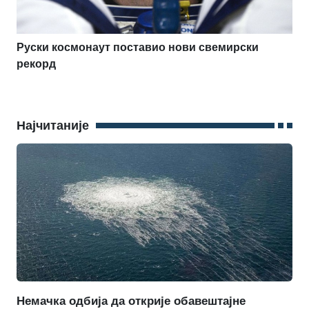
Руски космонаут поставио нови свемирски
рекорд
Најчитаније
Немачка одбија да открије обавештајне