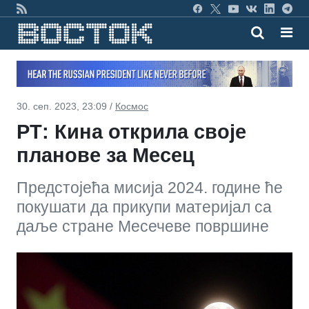
30. сеп. 2023, 23:09 /
Космос
РТ: Кина открила своје
планове за Месец
Предстојећа мисија 2024. године ће
покушати да прикупи материјал са
даље стране Месечеве површине