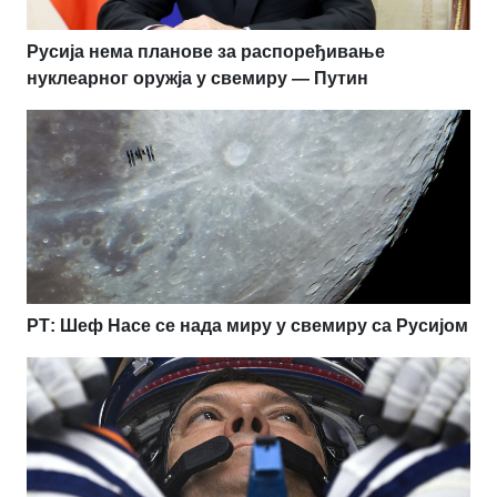
Русија нема планове за распоређивање
нуклеарног оружја у свемиру — Путин
РТ: Шеф Насе се нада миру у свемиру са Русијом