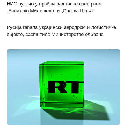
НИС пустио у пробни рад гасне електране
„Банатско Милошево“ и „Српска Црња“
Русија гађала украјински аеродром и логистичке
објекте, саопштило Министарство одбране