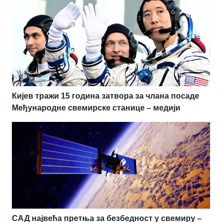
Кијев тражи 15 година затвора за члана посаде
Међународне свемирске станице – медији
САД највећа претња за безбедност у свемиру –