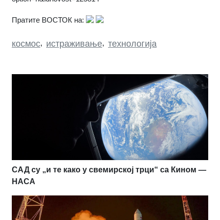
Пратите ВОСТОК на:
космос
,
истраживање
,
технологија
САД су „и те како у свемирској трци“ са Кином —
НАСА