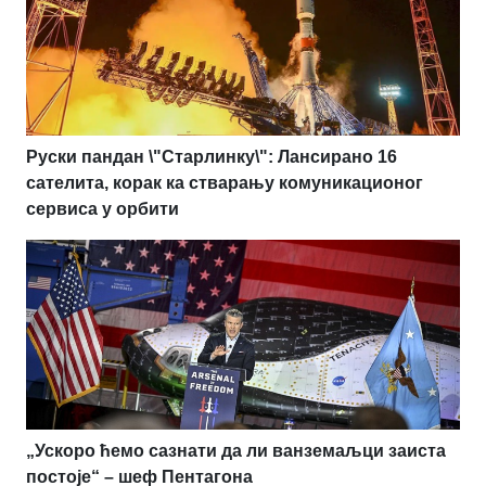
Руски пандан \"Старлинку\": Лансирано 16
сателита, корак ка стварању комуникационог
сервиса у орбити
„Ускоро ћемо сазнати да ли ванземаљци заиста
постоје“ – шеф Пентагона