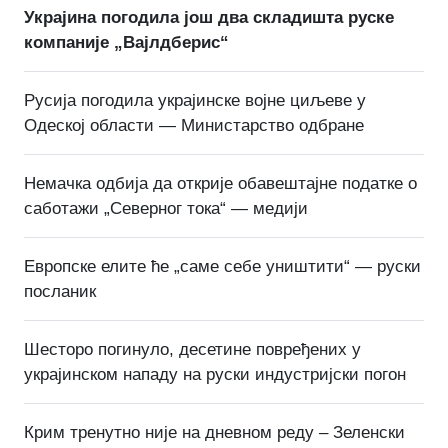
Украјина погодила још два складишта руске
компаније „Вајлдберис“
Русија погодила украјинске војне циљеве у
Одеској области — Министарство одбране
Немачка одбија да открије обавештајне податке о
саботажи „Северног тока“ — медији
Европске елите ће „саме себе уништити“ — руски
посланик
Шесторо погинуло, десетине повређених у
украјинском нападу на руски индустријски погон
Крим тренутно није на дневном реду – Зеленски