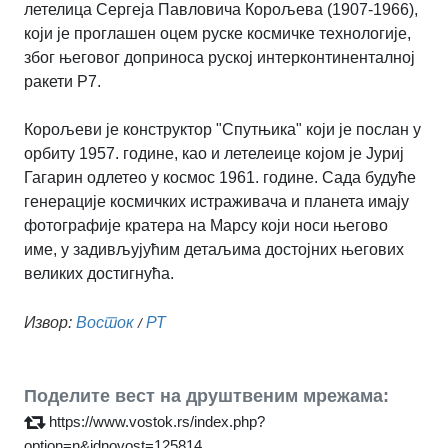
летелица Сергеја Павловича Корољева (1907-1966),
који је проглашен оцем руске космичке технологије,
због његовог доприноса руској интерконтиненталној
ракети Р7.
Корољеви је конструктор "Спутњика" који је послан у
орбиту 1957. године, као и летелеице којом је Јуриј
Гагарин одлетео у космос 1961. године. Сада будуће
генерације космичких истраживача и планета имају
фотографије кратера на Марсу који носи његово
име, у задивљујућим детаљима достојних његових
великих достигнућа.
Извор:
Восток
РТ
/
Поделите вест на друштвеним мрежама:
https://www.vostok.rs/index.php?
option=n&idnovost=125814