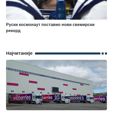
Руски космонаут поставио нови свемирски
рекорд
Најчитаније