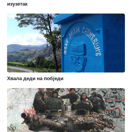
изузетак
Хвала деди на побједи