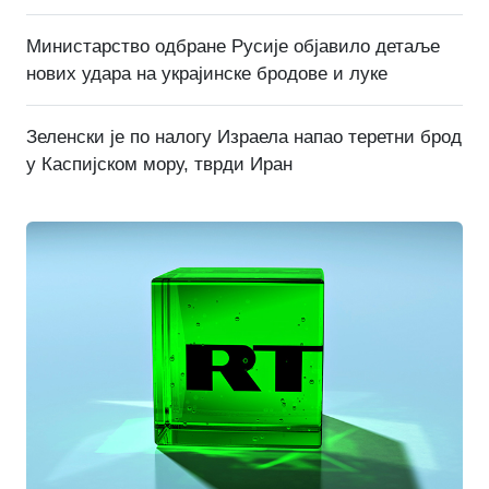
Министарство одбране Русије објавило детаље
нових удара на украјинске бродове и луке
Зеленски је по налогу Израела напао теретни брод
у Каспијском мору, тврди Иран