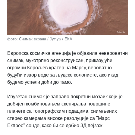
фото: Снимак екрана / Јутјуб / ЕКА
Европска космичка агенција је објавила невероватни
снимак, мукотрпно реконструисан, приказујући
огромни Корољев кратер на Марсу, вероватно
будући извор воде за људске колонисте, ако икад
будемо успели доћи до тамо.
Изузетан снимак је заправо покретни мозаик који је
добијен комбиновањем скенирања површине
планете са топографским подацима, снимљених
стерео камерама високе резолуције са "Марс
Екпрес" сонде, како би се добио 3Д пејзаж.