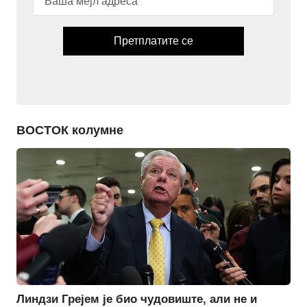
Претплатите се
ВОСТОК колумне
Линдзи Грејем је био чудовиште, али не и