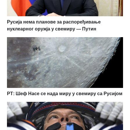
Русија нема планове за распоређивање
нуклеарног оружја у свемиру — Путин
РТ: Шеф Насе се нада миру у свемиру са Русијом