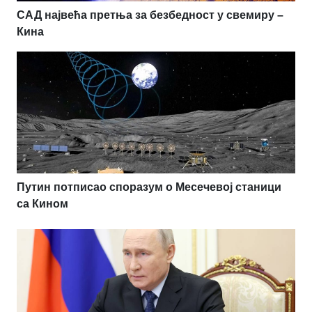
САД највећа претња за безбедност у свемиру –
Кина
Путин потписао споразум о Месечевој станици
са Кином