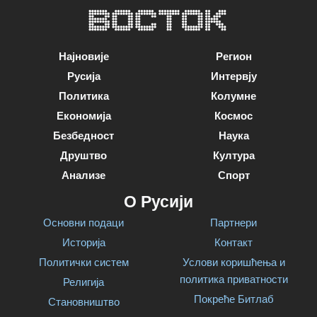
Најновије
Регион
Русија
Интервју
Политика
Колумне
Економија
Космос
Безбедност
Наука
Друштво
Култура
Анализе
Спорт
О Русији
Основни подаци
Партнери
Историја
Контакт
Политички систем
Услови коришћења и
политика приватности
Религија
Покреће Битлаб
Становништво