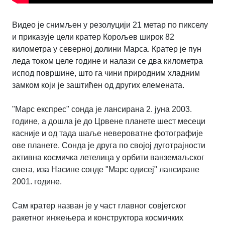
Видео је снимљен у резолуцији 21 метар по пикселу
и приказује цели кратер Корољев широк 82
километра у северној долини Марса. Кратер је пун
леда током целе године и налази се два километра
испод површине, што га чини природним хладним
замком који је заштићен од других елемената.
"Марс експрес" сонда је лансирана 2. јуна 2003.
године, а дошла је до Црвене планете шест месеци
касније и од тада шаље невероватне фотографије
ове планете. Сонда је друга по својој дуготрајности
активна космичка летелица у орбити ванземаљског
света, иза Насине сонде "Марс одисеј" лансиране
2001. године.
Сам кратер назван је у част главног совјетског
ракетног инжењера и конструктора космичких