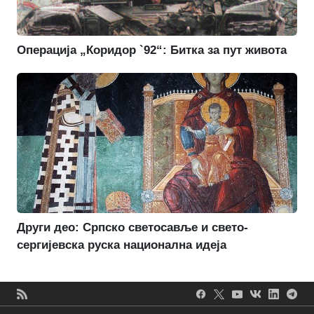
Операција „Коридор `92“: Битка за пут живота
Други део: Српско светосавље и свето-
сергијевска руска национална идеја