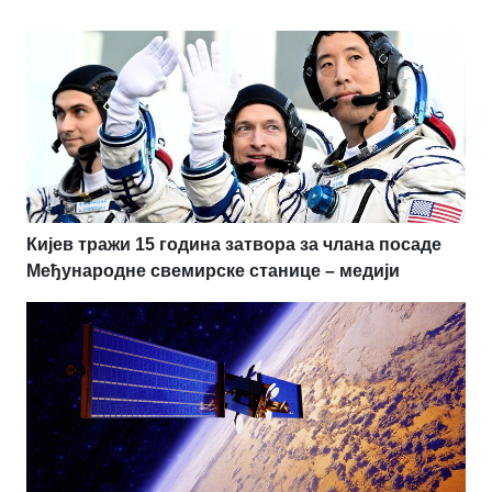
Кијев тражи 15 година затвора за члана посаде
Међународне свемирске станице – медији