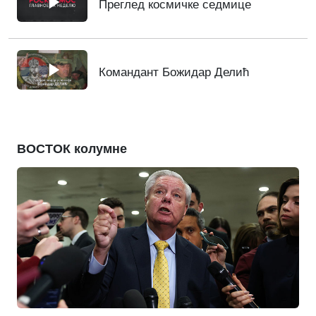
Преглед космичке седмице
Командант Божидар Делић
ВОСТОК колумне