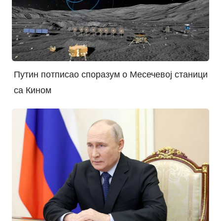
Путин потписао споразум о Месечевој станици
са Кином