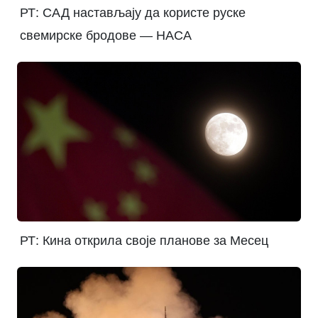
РТ: САД настављају да користе руске
свемирске бродове — НАСА
РТ: Кина открила своје планове за Месец