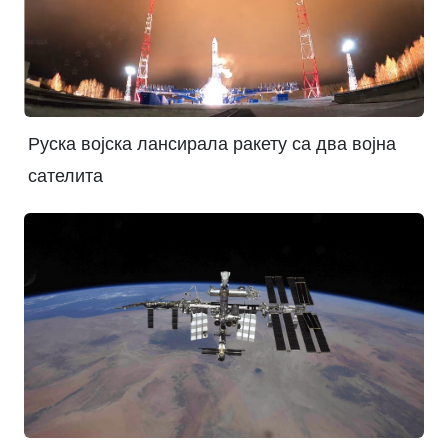
Руска војска лансирала ракету са два војна
сателита