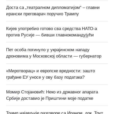
Доста са „театралном дипломатијом“ – главни
ирански преговарач поручио Трампу
Кијев употребио готово сва средства НАТО-а
против Русије — бивши главнокомандујући
Пет особа погинуло у украјинском нападу
дроновима у Московској области — губернатор
«Миротворац» и европске вредности: зашто
грађане ЕУ уносе у ову базу података?
Момир Стојановић: Неко из државног апарата
Србије доставио је Приштини моје податке
Трамп најављује разговоре са Ираном, док „Трут