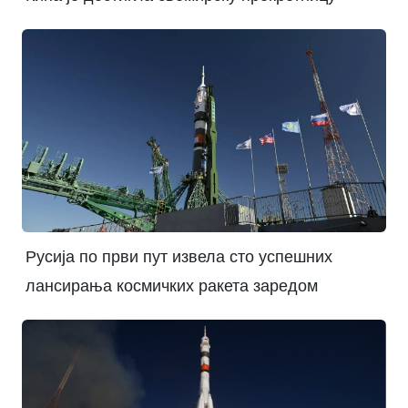
Русија по први пут извела сто успешних
лансирања космичких ракета заредом