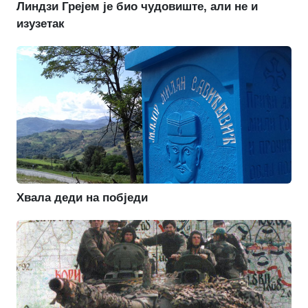
Линдзи Грејем је био чудовиште, али не и
изузетак
Хвала деди на побједи