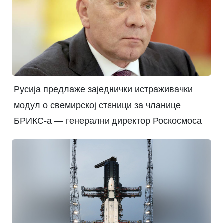
Русија предлаже заједнички истраживачки
модул о свемирској станици за чланице
БРИКС-а — генерални директор Роскосмоса