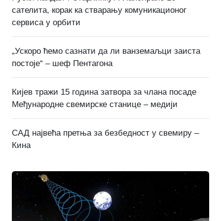
сателита, корак ка стварању комуникационог
сервиса у орбити
„Ускоро ћемо сазнати да ли ванземаљци заиста
постоје“ – шеф Пентагона
Кијев тражи 15 година затвора за члана посаде
Међународне свемирске станице – медији
САД највећа претња за безбедност у свемиру –
Кина