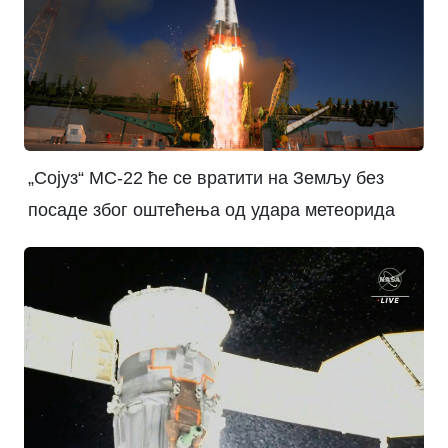
„Сојуз“ МС-22 ће се вратити на Земљу без
посаде због оштећења од удара метеорида