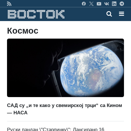
Космос
САД су „и те како у свемирској трци“ са Кином
— НАСА
Руски пандан \"Старлинку\": Лансирано 16