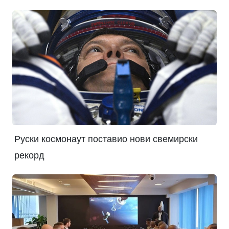
Руски космонаут поставио нови свемирски
рекорд