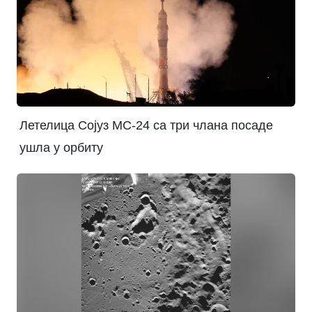
Летелица Сојуз МС-24 са три члана посаде
ушла у орбиту