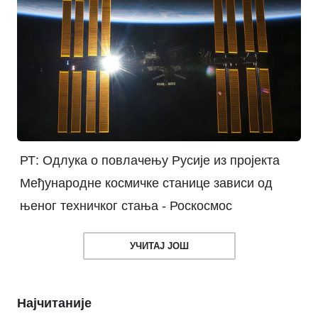
РТ: Одлука о повлачењу Русије из пројекта
Међународне космичке станице зависи од
њеног техничког стања - Роскосмос
УЧИТАЈ ЈОШ
Најчитаније