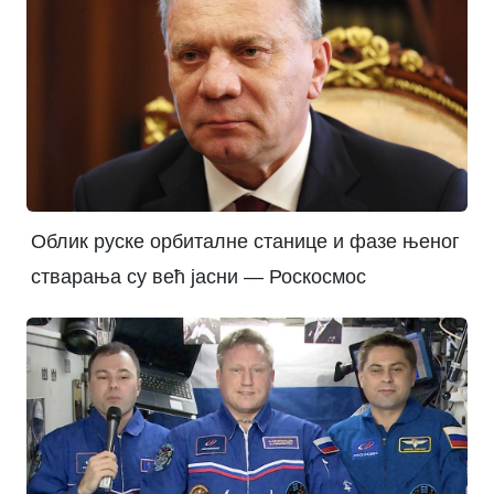
Облик руске орбиталне станице и фазе њеног
стварања су већ јасни — Роскосмос