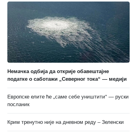
Немачка одбија да открије обавештајне
податке о саботажи „Северног тока“ — медији
Европске елите ће „саме себе уништити“ — руски
посланик
Крим тренутно није на дневном реду – Зеленски