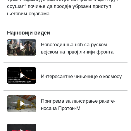
соушал“ почиње да продаје убрзани приступ
његовим објавама
Најновији видеи
Новогодишња ноћ са руском
војском на првој линији фронта
Интересантне чињенице о космосу
Припрема за лансирање ракете-
носача Протон-М