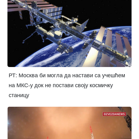
РТ: Москва би могла да настави са учешћем
на МКС-у док не постави своју космичку
станицу