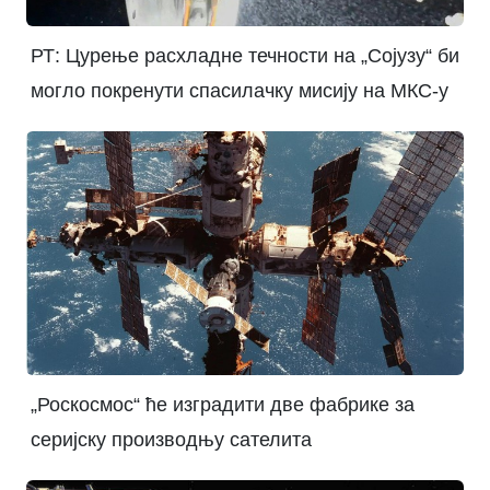
РТ: Цурење расхладне течности на „Сојузу“ би
могло покренути спасилачку мисију на МКС-у
„Роскосмос“ ће изградити две фабрике за
серијску производњу сателита