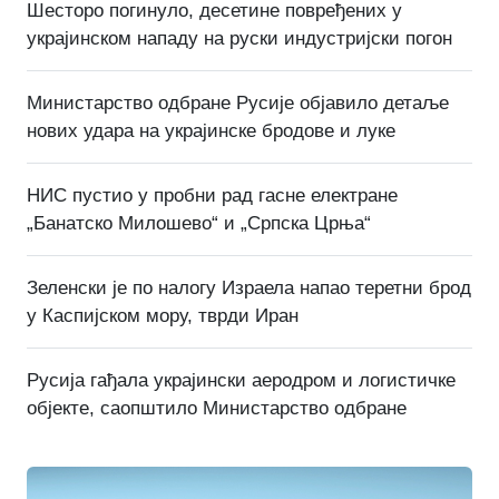
Шесторо погинуло, десетине повређених у
украјинском нападу на руски индустријски погон
Министарство одбране Русије објавило детаље
нових удара на украјинске бродове и луке
НИС пустио у пробни рад гасне електране
„Банатско Милошево“ и „Српска Црња“
Зеленски је по налогу Израела напао теретни брод
у Каспијском мору, тврди Иран
Русија гађала украјински аеродром и логистичке
објекте, саопштило Министарство одбране