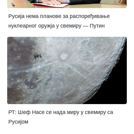
Русија нема планове за распоређивање
нуклеарног оружја у свемиру — Путин
РТ: Шеф Насе се нада миру у свемиру са
Русијом