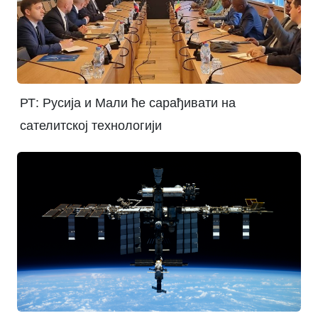
РТ: Русија и Мали ће сарађивати на
сателитској технологији