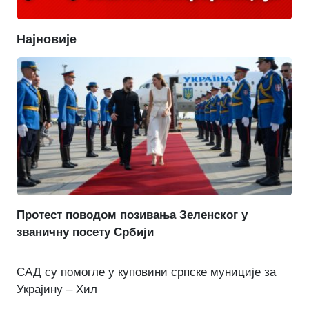
Најновије
Протест поводом позивања Зеленског у
званичну посету Србији
САД су помогле у куповини српске муниције за
Украјину – Хил