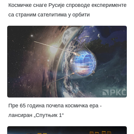
Космичке снаге Русије спроводе експерименте
са страним сателитима у орбити
Пре 65 година почела космичка ера -
лансиран „Спутњик 1“