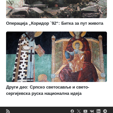
Операција „Коридор `92“: Битка за пут живота
Други део: Српско светосавље и свето-
сергијевска руска национална идеја