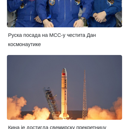
Руска посада на МСС-у честита Дан
космонаутике
Кина је достигла свемирску прекретницу