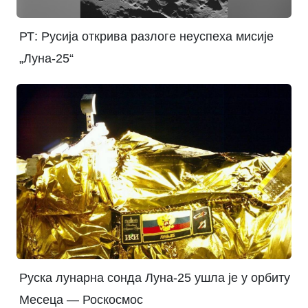
РТ: Русија открива разлоге неуспеха мисије
„Луна-25“
Руска лунарна сонда Луна-25 ушла је у орбиту
Месеца — Роскосмос