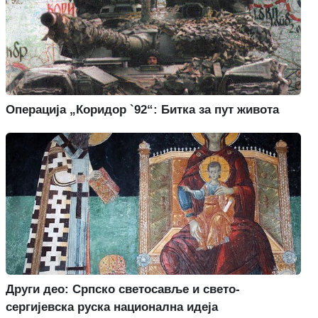
Операција „Коридор `92“: Битка за пут живота
Други део: Српско светосавље и свето-
сергијевска руска национална идеја