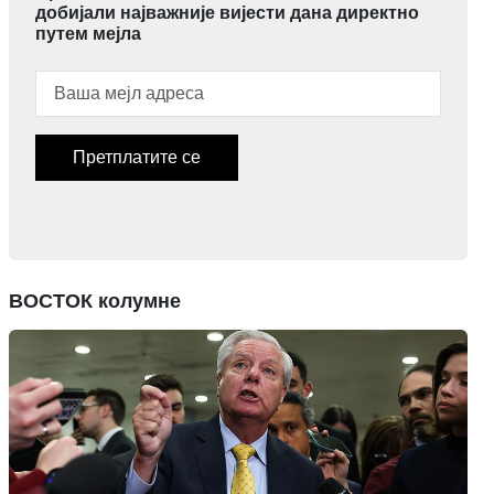
добијали најважније вијести дана директно
путем мејла
Претплатите се
ВОСТОК колумне