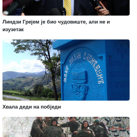
Линдзи Грејем је био чудовиште, али не и
изузетак
Хвала деди на побједи