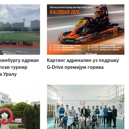
теринбургу одржан
Картинг адреналин уз подршку
рпски турнир
G-Drive премијум горива
на Уралу