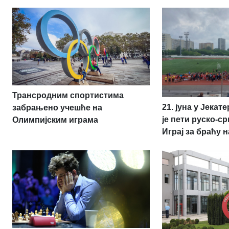
Трансродним спортистима
21. јуна у Јека
забрањено учешће на
је пети руско-с
Олимпијским играма
Играј за браћу 