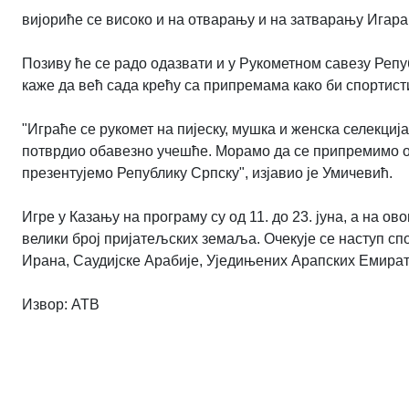
вијориће се високо и на отварању и на затварању Игара
Позиву ће се радо одазвати и у Рукометном савезу Реп
каже да већ сада крећу са припремама како би спортист
"Играће се рукомет на пијеску, мушка и женска селекција
потврдио обавезно учешће. Морамо да се припремимо о
презентујемо Републику Српску", изјавио је Умичевић.
Игре у Казању на програму су од 11. до 23. јуна, а на о
велики број пријатељских земаља. Очекује се наступ спор
Ирана, Саудијске Арабије, Уједињених Арапских Емират
Извор:
АТВ