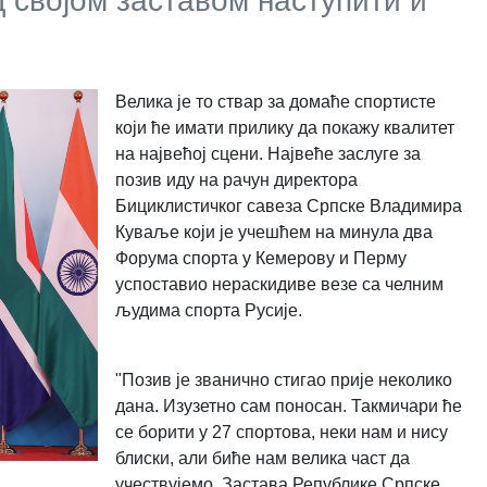
 својом заставом наступити и
Велика је то ствар за домаће спортисте
који ће имати прилику да покажу квалитет
на највећој сцени. Највеће заслуге за
позив иду на рачун директора
Бициклистичког савеза Српске Владимира
Куваље који је учешћем на минула два
Форума спорта у Кемерову и Перму
успоставио нераскидиве везе са челним
људима спорта Русије.
"Позив је званично стигао прије неколико
дана. Изузетно сам поносан. Такмичари ће
се борити у 27 спортова, неки нам и нису
блиски, али биће нам велика част да
учествујемо. Застава Републике Српске