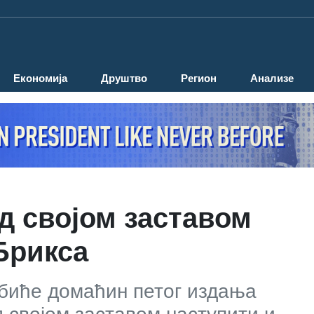
Економија
Друштво
Регион
Анализе
д својом заставом
Брикса
 биће домаћин петог издања