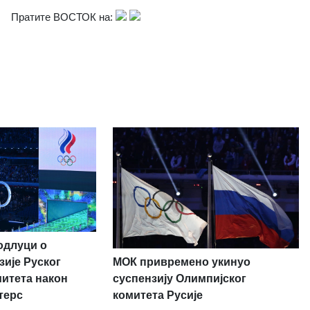
Пратите ВОСТОК на:
одлуци о
МОК привремено укинуо
зије Руског
суспензију Олимпијског
митета након
комитета Русије
терс