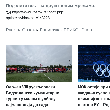
Поделите вест на друштвеним мрежама:
https://www.vostok.rs/index.php?
option=n&idnovost=143228
Русија
,
Српска
,
Бањалука
,
БРИКС
,
Спорт
МОК остаје при 
Одржан VIII руско-српски
укидању суспен
Видовдански хуманитарни
олимпијског ко
турнир у малом фудбалу –
претње ЕУ – Рој
најмасовнији до сада