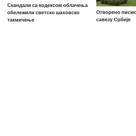
Скандали са кодексом облачења
Отворено писм
обележили светско шаховско
савезу Србије
такмичење