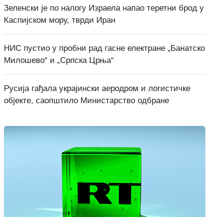
Зеленски је по налогу Израела напао теретни брод у
Каспијском мору, тврди Иран
НИС пустио у пробни рад гасне електране „Банатско
Милошево“ и „Српска Црња“
Русија гађала украјински аеродром и логистичке
објекте, саопштило Министарство одбране