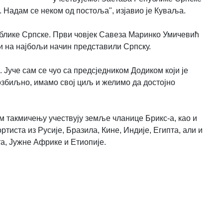
. Надам се неком од постоља", изјавио је Куваља.
ублике Српске. Први човјек Савеза Маринко Умичевић
и на најбољи начин представили Српску.
. Јуче сам се чуо са предсједником Додиком који је
збиљно, имамо свој циљ и желимо да достојно
вом такмичењу учествују земље чланице Брикс-а, као и
тиста из Русије, Бразила, Кине, Индије, Египта, али и
а, Јужне Африке и Етиопије.