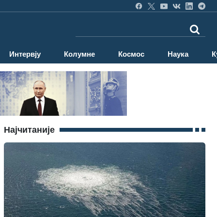
Интервју
Колумне
Космос
Наука
К
Најчитаније