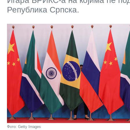
Игара БРИКС-а на којима ће под
Република Српска.
Фото: Getty Images