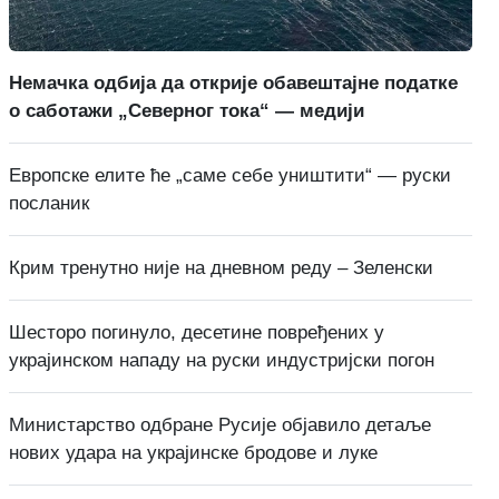
Немачка одбија да открије обавештајне податке
о саботажи „Северног тока“ — медији
Европске елите ће „саме себе уништити“ — руски
посланик
Крим тренутно није на дневном реду – Зеленски
Шесторо погинуло, десетине повређених у
украјинском нападу на руски индустријски погон
Министарство одбране Русије објавило детаље
нових удара на украјинске бродове и луке