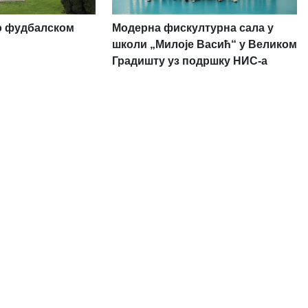
о фудбалском
Модерна фискултурна сала у
школи „Милоје Васић“ у Великом
Градишту уз подршку НИС-а