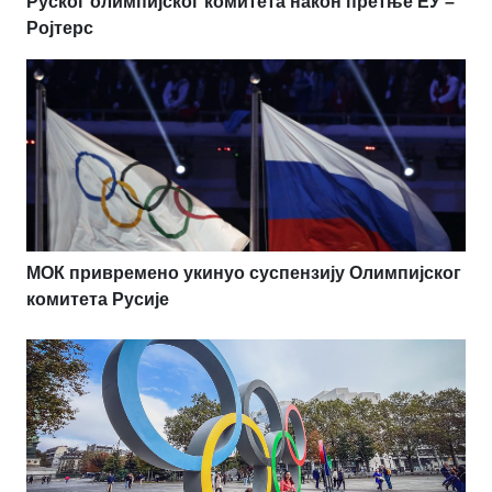
Руског олимпијског комитета након претње ЕУ –
Ројтерс
МОК привремено укинуо суспензију Олимпијског
комитета Русије