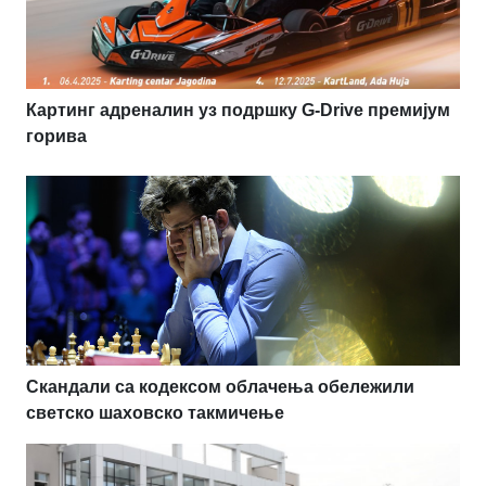
Картинг адреналин уз подршку G-Drive премијум
горива
Скандали са кодексом облачења обележили
светско шаховско такмичење