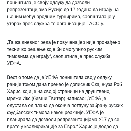
поништила је своју одлуку да дозволи
репрезентацијама Русије до 17 година да играју на
њеним међународним турнирима, саопштила је у
уторак прес служба те организације ТАСС-у.
„Тачка дневног реда је повучена јер није пронађено
техничко решење које би омогућило руским
тимовима да играју“, саопштила је прес служба
УЕФА.
Вест о томе да је УЕФА поништила своју одлуку
раније током дана пренео је дописник Скај њуза Роб
Харис, који је на својој страници на друштвеној
мрежи Икс (бивши Твитер) написао: „УЕФА је
одустала од плана да оконча потпуну забрану руских
фудбалских тимова након реакције. УЕФА је
планирала да дозволи репрезентацијама У17 да се
врате у квалификације за Евро.“ Харис је додао да