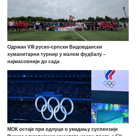
Одржан VIII руско-српски Видовдански
хуманитарни турнир у малом фудбалу –
најмасовнији до сада
МОК остаје при одлуци о укидању суспензије