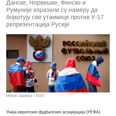
Данске, Норвешке, Финске и
Румуније изразили су намеру да
бојкотују све утакмице против У-17
репрезентација Русије
Mikhail Japaridze / TASS
Унија европских фудбалских асоцијација (УЕФА)