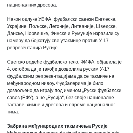
националних дресова.
Након одлуке УЕФА, фудбалски савези Енглеске,
Украјине, Пољске, Летоније, Литваније, Шведске,
Данске, Норвешке, Финске и Румуније изразили су
намеру да бојкотују све утакмице против У-17
репрезентација Русије.
Светско водеће фудбалско тело, ФИФА, објавила је
4. октобра да је такође дозволила руским У-17
фудбалским репрезентацијама да се такмиче на
међународном нивоу. Фудбалерима је било
дозвољено да играју под именом „Руски фудбалски
савез (РФУ), а не „Русија“, без своје националне
заставе, химне и дресова и опреме националног
тима.
Забрана међународних такмичења Русије