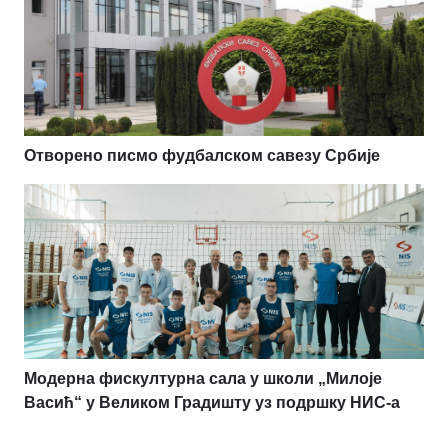
Отворено писмо фудбалском савезу Србије
Модерна фискултурна сала у школи „Милоје
Васић“ у Великом Градишту уз подршку НИС-а