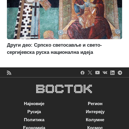
Други део: Српско светосавље и свето-
сергијевска руска национална идеја
Најновије
Регион
Русија
Интервју
Политика
Колумне
Економија
Космос