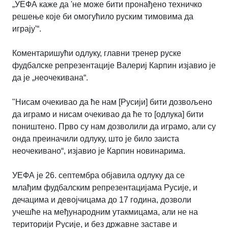
„УЕФА каже да 'не може бити пронађено техничко
решење које би омогућило руским тимовима да
играју'“.
Коментаришући одлуку, главни тренер руске
фудбалске репрезентације Валериј Карпин изјавио је
да је „неочекивана“.
"Нисам очекивао да ће нам [Русији] бити дозвољено
да играмо и нисам очекивао да ће то [одлука] бити
поништено. Прво су нам дозволили да играмо, али су
онда преиначили одлуку, што је било заиста
неочекивано“, изјавио је Карпин новинарима.
УЕФА је 26. септембра објавила одлуку да се
млађим фудбалским репрезентацијама Русије, и
дечацима и девојчицама до 17 година, дозволи
учешће на међународним утакмицама, али не на
територији Русије, и без државне заставе и