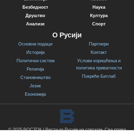
Безбедност
Наука
Друштво
Култура
Анализе
Спорт
О Русији
Основни подаци
Партнери
Историја
Контакт
Политички систем
Услови коришћења и
политика приватности
Религија
Покреће Битлаб
Становништво
Језик
Економија
© 2025 ВОСТОК | Вести из Русије на српском. Сва права