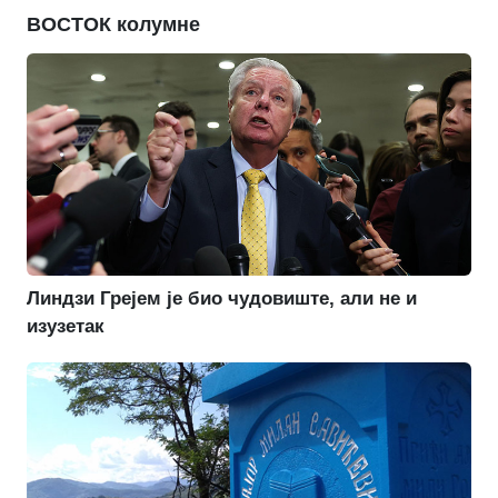
ВОСТОК колумне
Линдзи Грејем је био чудовиште, али не и
изузетак