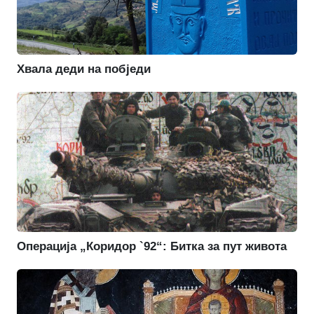
Хвала деди на побједи
Операција „Коридор `92“: Битка за пут живота