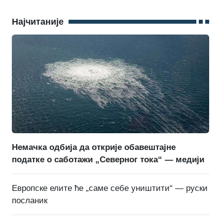
Најчитаније
Немачка одбија да открије обавештајне
податке о саботажи „Северног тока“ — медији
Европске елите ће „саме себе уништити“ — руски
посланик