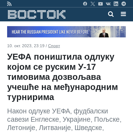
10. окт. 2023, 23:19 /
Спорт
УЕФА поништила одлуку
којом се руским У-17
тимовима дозвољава
учешће на међународним
турнирима
Након одлуке УЕФА, фудбалски
савези Енглеске, Украјине, Пољске,
Летоније, Литваније, Шведске,