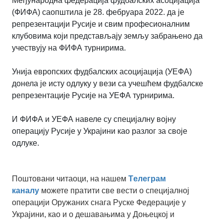
Међународна федерација фудбалских асоцијација
(ФИФА) саопштила је 28. фебруара 2022. да је
репрезентацији Русије и свим професионалним
клубовима који представљају земљу забрањено да
учествују на ФИФА турнирима.
Унија европских фудбалских асоцијација (УЕФА)
донела је исту одлуку у вези са учешћем фудбалске
репрезентације Русије на УЕФА турнирима.
И ФИФА и УЕФА навеле су специјалну војну
операцију Русије у Украјини као разлог за своје
одлуке.
Поштовани читаоци, на нашем
Tелеграм
каналу
можете пратити све вести о специјалној
операцији Оружаних снага Руске Федерације у
Украјини, као и о дешавањима у Доњецкој и