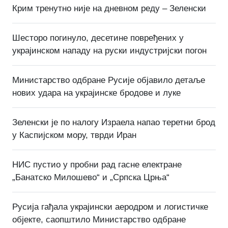
Крим тренутно није на дневном реду – Зеленски
Шесторо погинуло, десетине повређених у
украјинском нападу на руски индустријски погон
Министарство одбране Русије објавило детаље
нових удара на украјинске бродове и луке
Зеленски је по налогу Израела напао теретни брод
у Каспијском мору, тврди Иран
НИС пустио у пробни рад гасне електране
„Банатско Милошево“ и „Српска Црња“
Русија гађала украјински аеродром и логистичке
објекте, саопштило Министарство одбране