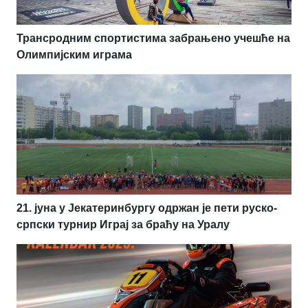
Трансродним спортистима забрањено учешће на
Олимпијским играма
21. јуна у Јекатеринбургу одржан је пети руско-
српски турнир Играј за браћу на Уралу