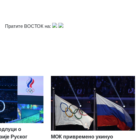
Пратите ВОСТОК на:
одлуци о
МОК привремено укинуо
зије Руског