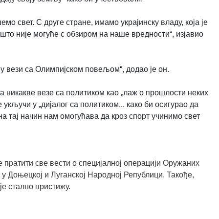
емо свет. С друге стране, имамо украјинску владу, која је
што није могуће с обзиром на наше вредности“, изјавио
 у вези са Олимпијском повељом“, додао је он.
а никакве везе са политиком као „лаж о прошлости неких
 укључи у „дијалог са политиком... како би осигурао да
на тај начин нам омогућава да кроз спорт учинимо свет
 пратити све вести о специјалној операцији Оружаних
 у Доњецкој и Луганској Народној Републици. Такође,
је стално пристижу.