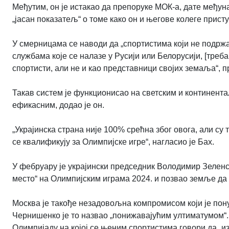
Међутим, он је истакао да препоруке МОК-а, дате међун
„јасан показатељ“ о томе како он и његове колеге присту
У смерницама се наводи да „спортистима који не подржав
службама које се налазе у Русији или Белорусији, [треб
спортисти, али не и као представници својих земаља“, 
Такав систем је функционисао на светским и континент
ефикасним, додао је он.
„Украјинска страна није 100% срећна због овога, али су 
се квалификују за Олимпијске игре“, нагласио је Бах.
У фебруару је украјински председник Володимир Зеленс
место“ на Олимпијским играма 2024. и позвао земље да 
Москва је такође незадовољна компромисом који је пон
Чернишенко је то назвао „понижавајућим ултиматумом“. 
Олимпијаду на којој се њеним спортистима говори да „из