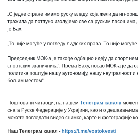
„С једне стране имамо руску владу, која жели да игнориш
тражила да потпуно изолујемо све са руским пасошима, 
је Бах.
„То није могуће у погледу људских права. То није могуће
Председник МОК-а је такође одбацио идеју да спорт нем
спортских званичника”. Према Баху, посао МОК-а је да се
политика поштује нашу аутономију, нашу неутралност и 
бољим местом“.
Поштовани читаоци, на нашем
Tелеграм каналу
можете
снага Руске Федерације у Украјини, као и о дешавањима
можете погледати видео снимке, карте и фотографије ко
Наш Телеграм канал -
https://t.me/vostokvesti