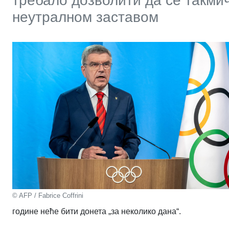
требало дозволити да се такмич
неутралном заставом
© AFP / Fabrice Coffrini
године неће бити донета „за неколико дана“.