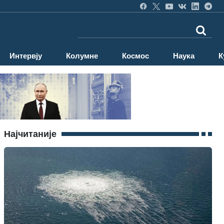
Интервју
Колумне
Космос
Наука
К
Најчитаније