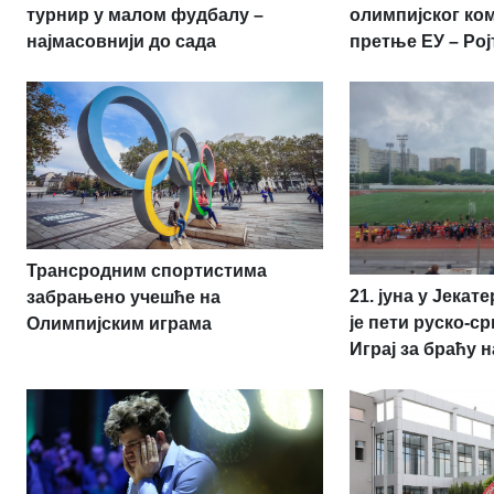
олимпијског ко
турнир у малом фудбалу –
претње ЕУ – Рој
најмасовнији до сада
Трансродним спортистима
21. јуна у Јека
забрањено учешће на
је пети руско-с
Олимпијским играма
Играј за браћу 