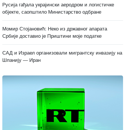
Русија гађала украјински аеродром и логистичке
објекте, саопштило Министарство одбране
Момир Стојановић: Неко из државног апарата
Србије доставио је Приштини моје податке
САД и Израел организовали мигрантску инвазију на
Шпанију — Иран