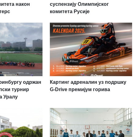
суспензију Олимпијског
митета након
комитета Русије
терс
теринбургу одржан
Картинг адреналин уз подршку
рпски турнир
G-Drive премијум горива
на Уралу