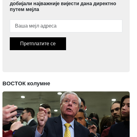
добијали најважније вијести дана директно
путем мејла
Претплатите се
ВОСТОК колумне