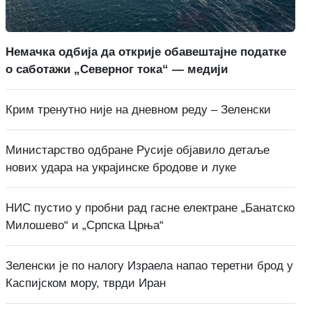
Немачка одбија да открије обавештајне податке
о саботажи „Северног тока“ — медији
Крим тренутно није на дневном реду – Зеленски
Министарство одбране Русије објавило детаље
нових удара на украјинске бродове и луке
НИС пустио у пробни рад гасне електране „Банатско
Милошево“ и „Српска Црња“
Зеленски је по налогу Израела напао теретни брод у
Каспијском мору, тврди Иран