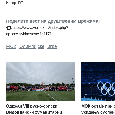
Извор: RT
Поделите вест на друштвеним мрежама:
https://www.vostok.rs/index.php?
option=n&idnovost=141171
МОК
,
Олимпијске
,
игре
МОК остаје при 
Одржан VIII руско-српски
укидању суспен
Видовдански хуманитарни