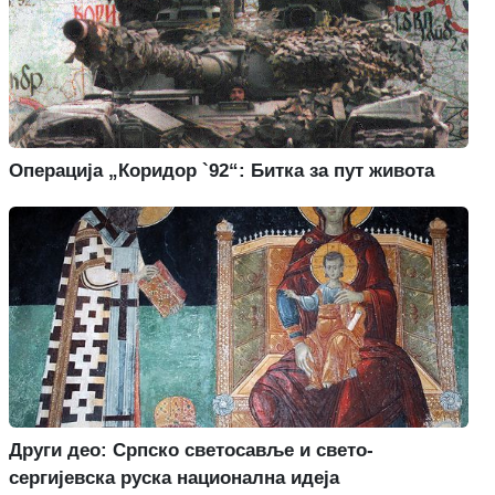
Операција „Коридор `92“: Битка за пут живота
Други део: Српско светосавље и свето-
сергијевска руска национална идеја