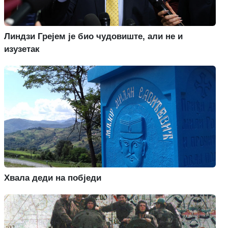
Линдзи Грејем је био чудовиште, али не и
изузетак
Хвала деди на побједи