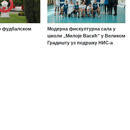
о фудбалском
Модерна фискултурна сала у
школи „Милоје Васић“ у Великом
Градишту уз подршку НИС-а