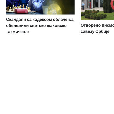
Скандали са кодексом облачења
Отворено писм
обележили светско шаховско
савезу Србије
такмичење