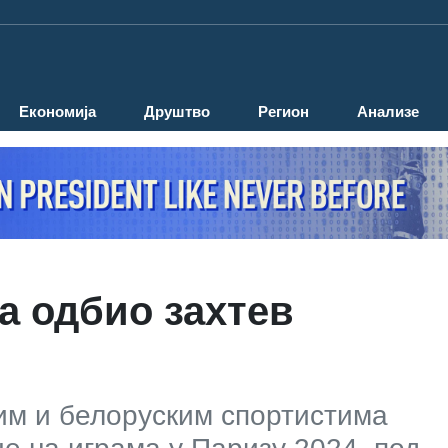
Економија
Друштво
Регион
Анализе
а одбио захтев
ким и белоруским спортистима