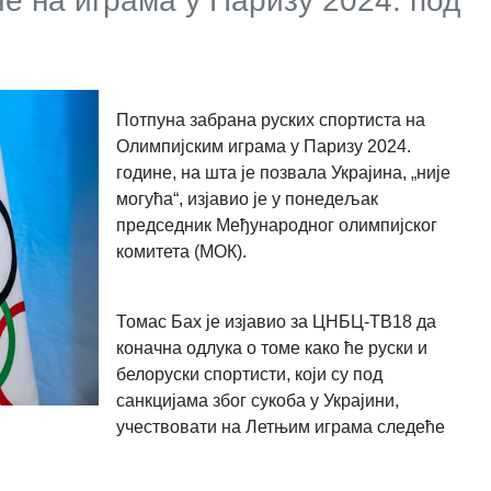
е на играма у Паризу 2024. под
Потпуна забрана руских спортиста на
Олимпијским играма у Паризу 2024.
године, на шта је позвала Украјина, „није
могућа“, изјавио је у понедељак
председник Међународног олимпијског
комитета (МОК).
Томас Бах је изјавио за ЦНБЦ-ТВ18 да
коначна одлука о томе како ће руски и
белоруски спортисти, који су под
санкцијама због сукоба у Украјини,
учествовати на Летњим играма следеће