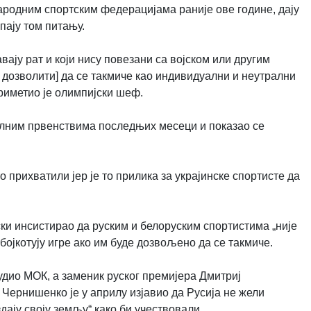
ародним спортским федерацијама раније ове године, дају
пају том питању.
ају рат и који нису повезани са војском или другим
а дозволити] да се такмиче као индивидуални и неутрални
приметио је олимпијски шеф.
алним првенствима последњих месеци и показао се
то прихватили јер је то прилика за украјинске спортисте да
ки инсистирао да руским и белоруским спортистима „није
бојкотују игре ако им буде дозвољено да се такмиче.
удио МОК, а заменик руског премијера Дмитриј
Чернишенко је у априлу изјавио да Русија не жели
дају своју земљу“ како би учествовали.