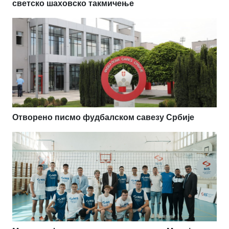
светско шаховско такмичење
Отворено писмо фудбалском савезу Србије