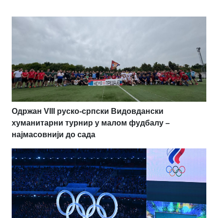
Одржан VIII руско-српски Видовдански
хуманитарни турнир у малом фудбалу –
најмасовнији до сада