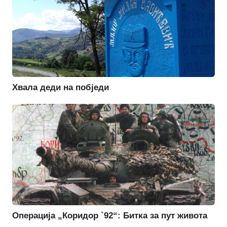
Хвала деди на побједи
Операција „Коридор `92“: Битка за пут живота