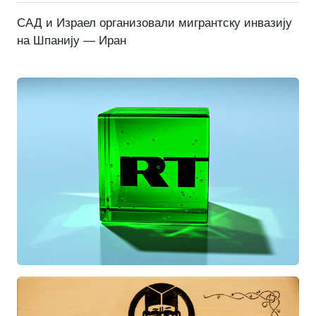
САД и Израел организовали мигрантску инвазију
на Шпанију — Иран