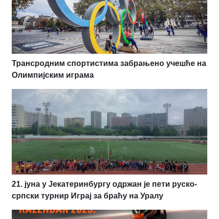
Трансродним спортистима забрањено учешће на
Олимпијским играма
21. јуна у Јекатеринбургу одржан је пети руско-
српски турнир Играј за браћу на Уралу