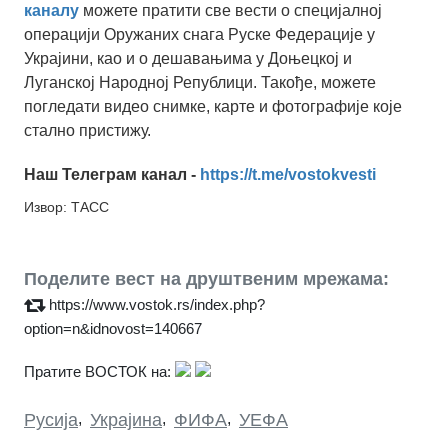
каналу
можете пратити све вести о специјалној
операцији Оружаних снага Руске Федерације у
Украјини, као и о дешавањима у Доњецкој и
Луганској Народној Републици. Такође, можете
погледати видео снимке, карте и фотографије које
стално пристижу.
Наш Телеграм канал -
https://t.me/vostokvesti
Извор: ТАСС
Поделите вест на друштвеним мрежама:
https://www.vostok.rs/index.php?
option=n&idnovost=140667
Пратите ВОСТОК на:
Русија
,
Украјина
,
ФИФА
,
УЕФА