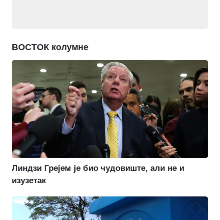
ВОСТОК колумне
Линдзи Грејем је био чудовиште, али не и
изузетак