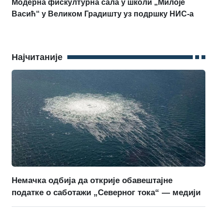
Модерна фискултурна сала у школи „Милоје
Васић“ у Великом Градишту уз подршку НИС-а
Најчитаније
Немачка одбија да открије обавештајне
податке о саботажи „Северног тока“ — медији