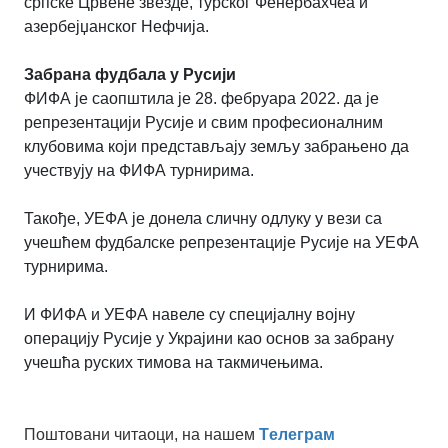
српске Црвене звезде, турског Фенербахчеа и
азербејџанског Нефчија.
Забрана фудбала у Русији
ФИФА је саопштила је 28. фебруара 2022. да је
репрезентацији Русије и свим професионалним
клубовима који представљају земљу забрањено да
учествују на ФИФА турнирима.
Такође, УЕФА је донела сличну одлуку у вези са
учешћем фудбалске репрезентације Русије на УЕФА
турнирима.
И ФИФА и УЕФА навеле су специјалну војну
операцију Русије у Украјини као основ за забрану
учешћа руских тимова на такмичењима.
Поштовани читаоци, на нашем
Tелеграм