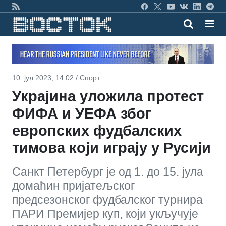
10. јул 2023, 14:02 /
Спорт
Украјина уложила протест
ФИФА и УЕФА због
европских фудбалских
тимова који играју у Русији
Санкт Петербург је од 1. до 15. јула
домаћин пријатељског
предсезонског фудбалског турнира
ПАРИ Премијер куп, који укључује