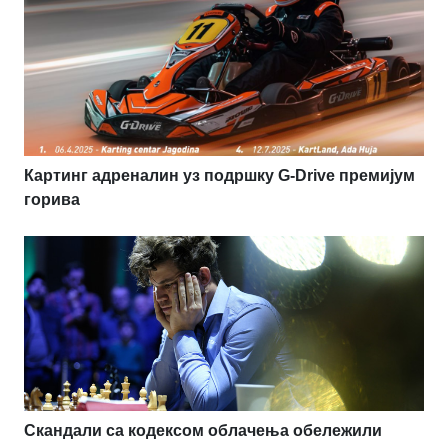
Картинг адреналин уз подршку G-Drive премијум
горива
Скандали са кодексом облачења обележили