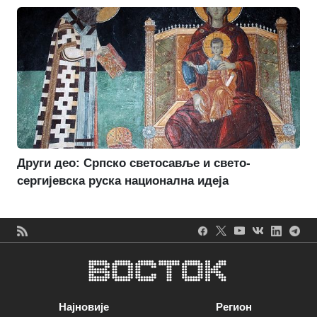
Други део: Српско светосавље и свето-
сергијевска руска национална идеја
Најновије
Регион