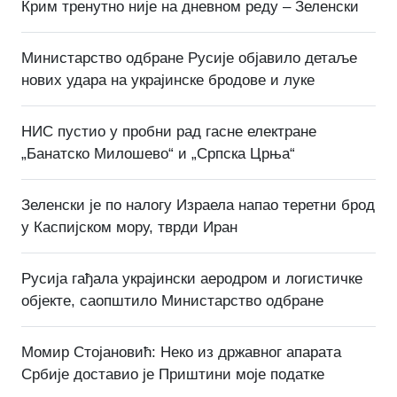
Крим тренутно није на дневном реду – Зеленски
Министарство одбране Русије објавило детаље
нових удара на украјинске бродове и луке
НИС пустио у пробни рад гасне електране
„Банатско Милошево“ и „Српска Црња“
Зеленски је по налогу Израела напао теретни брод
у Каспијском мору, тврди Иран
Русија гађала украјински аеродром и логистичке
објекте, саопштило Министарство одбране
Момир Стојановић: Неко из државног апарата
Србије доставио је Приштини моје податке