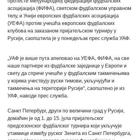
протесте Међународној федерацији фудбалских
асоцијација (ФИФА), светском фудбалском управном
телу, и Унији европских фудбалских асоцијација
(УЕФА) против учешћа европских фудбалских
клубова на заказаном пријатељском турниру у
Русији, саопштила је у понедељак прес служба УАФ.
„УАФ је више пута апеловао на УЕФА, ФИФА, на све
наше партнере из фудбалске заједнице у Европи и
свету да спрече учешће у фудбалским такмичењима
у којима учествују руски тимови, укључујући и
такмичења на територији Русије“, саопштено је из
УАФ, наводи прес служба.
Санкт Петербург, други по величини град у Русији,
домаћин је од 1. до 15. јула пријатељског
предсезонског фудбалског турнира који укључује
утакмице између руског Зенита из Санкт Петербурга,