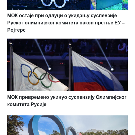
МОК остаје при одлуци о укидању суспензије
Руског олимпијског комитета након претње ЕУ –
Ројтерс
МОК привремено укинуо суспензију Олимпијског
комитета Русије