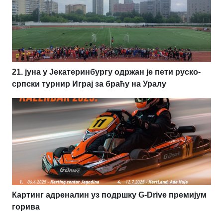
21. јуна у Јекатеринбургу одржан је пети руско-
српски турнир Играј за браћу на Уралу
Картинг адреналин уз подршку G-Drive премијум
горива