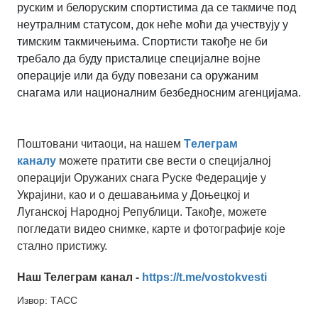
руским и белоруским спортистима да се такмиче под
неутралним статусом, док неће моћи да учествују у
тимским такмичењима. Спортисти такође не би
требало да буду присталице специјалне војне
операције или да буду повезани са оружаним
снагама или националним безбедносним агенцијама.
Поштовани читаоци, на нашем
Tелеграм
каналу
можете пратити све вести о специјалној
операцији Оружаних снага Руске Федерације у
Украјини, као и о дешавањима у Доњецкој и
Луганској Народној Републици. Такође, можете
погледати видео снимке, карте и фотографије које
стално пристижу.
Наш Телеграм канал -
https://t.me/vostokvesti
Извор: ТАСС