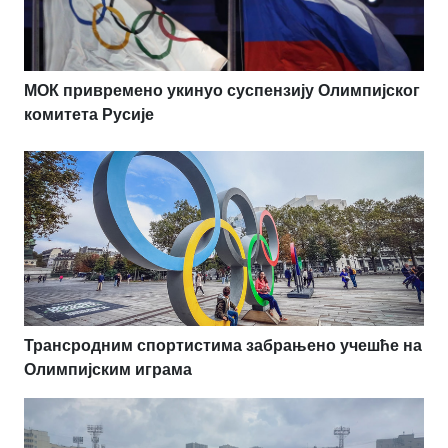
МОК привремено укинуо суспензију Олимпијског
комитета Русије
Трансродним спортистима забрањено учешће на
Олимпијским играма