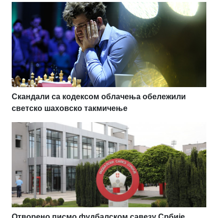
Скандали са кодексом облачења обележили
светско шаховско такмичење
Отворено писмо фудбалском савезу Србије