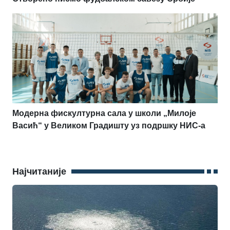
Модерна фискултурна сала у школи „Милоје
Васић“ у Великом Градишту уз подршку НИС-а
Најчитаније