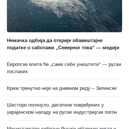
Немачка одбија да открије обавештајне
податке о саботажи „Северног тока“ — медији
Европске елите ће „саме себе уништити“ — руски
посланик
Крим тренутно није на дневном реду – Зеленски
Шесторо погинуло, десетине повређених у
украјинском нападу на руски индустријски погон
Министарство одбране Русије објавило детаље