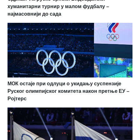
хуманитарни турнир у малом фудбалу –
најмасовнији до сада
МОК остаје при одлуци о укидању суспензије
Руског олимпијског комитета након претње ЕУ –
Ројтерс