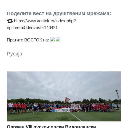
Поделите вест на друштвеним мрежама:
https://www.vostok.rs/index.php?
option=n&idnovost=140421
Пратите ВОСТОК на:
Русија
Одржан VIII руско-српски Видовдански