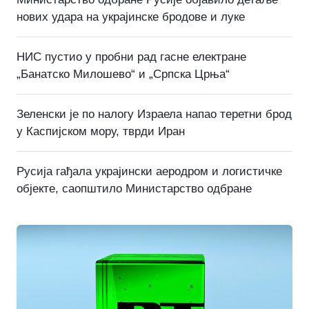
нових удара на украјинске бродове и луке
НИС пустио у пробни рад гасне електране
„Банатско Милошево“ и „Српска Црња“
Зеленски је по налогу Израела напао теретни брод
у Каспијском мору, тврди Иран
Русија гађала украјински аеродром и логистичке
објекте, саопштило Министарство одбране