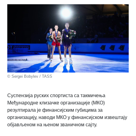
© Sergei Bobylev / TASS
Суспензија руских спортиста са такмичења
Међународне клизачке организације (МКО)
резултирала је финансијским губицима за
организацију, наводи МКО у финансијском извештају
објављеном на њеном званичном сајту.