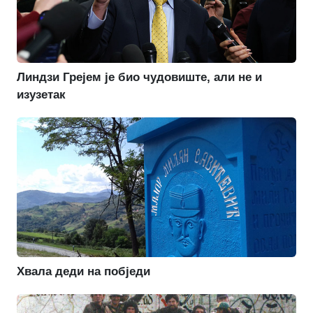
Линдзи Грејем је био чудовиште, али не и
изузетак
Хвала деди на побједи