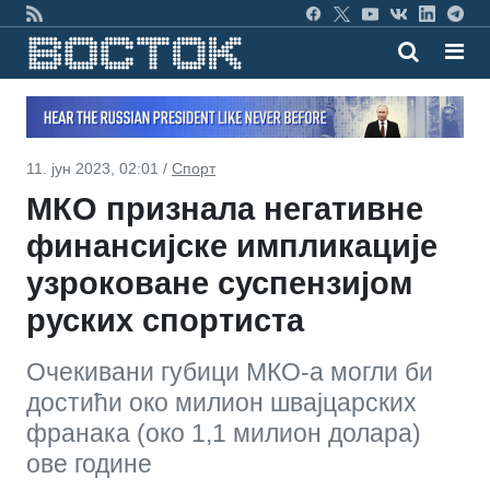
11. јун 2023, 02:01 /
Спорт
МКО признала негативне
финансијске импликације
узроковане суспензијом
руских спортиста
Очекивани губици МКО-а могли би
достићи око милион швајцарских
франака (око 1,1 милион долара)
ове године