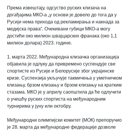
Према извештају, одсуство руских клизача на
догађајима МКО-а „у основи је довело до тога да у
Русији нема прихода од рекламирања и накнада за
медијска права“. Очекивани губици МКО-а могу
достићи око милион швајцарских франака (око 1,1
милион долара) 2023. године.
1. марта 2022. Међународна клизачка организација
објавила је одлуку да привремено суспендује све
спортисте из Русије и Белорусије због украјинске
кризе. Суспензија укључује такмичења у уметничком
клизању, брзом клизању и брзом клизању на кратким
стазама. МКО је у априлу саопштила да ће одлучити
о учешћу руских спортиста на међународним
турнирима у јуну или октобру.
Међународни олимпијски комитет (МОК) препоручио
је 28. марта да међународне федерације дозволе