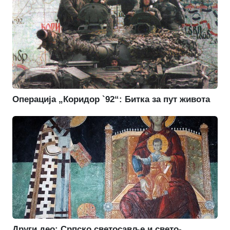
Операција „Коридор `92“: Битка за пут живота
Други део: Српско светосавље и свето-