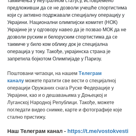
такмичења у неутралном статусу, истовремено
предложивши да се не дозволи учешће спортистима
који су активно подржавали специјалну операцију у
Украјини. Национални олимпијски комитет (НОК)
Украјине је у одговору навео да је позвао МОК да не
дозволи руским и белоруским спортистима да се
такмиче у било ком облику док је специјална
операција у току. Такође, украјинска страна је
запретила бојкотом Олимпијаде у Паризу.
Поштовани читаоци, на нашем
Tелеграм
каналу
можете пратити све вести о специјалној
операцији Оружаних снага Руске Федерације у
Украјини, као и о дешавањима у Доњецкој и
Луганској Народној Републици. Такође, можете
погледати видео снимке, карте и фотографије које
стално пристижу.
Наш Телеграм канал -
https://t.me/vostokvesti