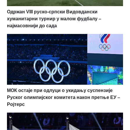
Одржан VIII руско-српски Видовдански
хуманитарни турнир у малом фудбалу –
најмасовнији до сада
МОК остаје при одлуци о укидању суспензије
Руског олимпијског комитета након претње ЕУ –
Ројтерс