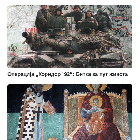
Операција „Коридор `92“: Битка за пут живота