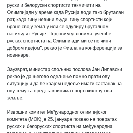
руски и белоруски спортисти такмичити на
Олимпијади у време када Русија води тако бруталан
рат, када гину невини људи, гину спортисти који
бране своју земљу или се одупиру бруталном
насиљу из Русије. Под овим условима, учешће
руских спортиста на Олимпијади ми се не чини
добром идејом", рекао је Фиала на конференцији за
новинаре.
Заузврат, министар спољних послова Јан Липавски
рекао је да његово одељење помно прати ову
ситуацију и да ће крајем недеље имати састанак на
ову тему са представницима спортских кругова
земље.
Извршни комитет Међународног олимпијског
комитета (МОК) је 25. јануара позвао на повратак
руских и белоруских спортиста на међународна