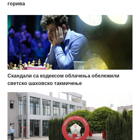
горива
Скандали са кодексом облачења обележили
светско шаховско такмичење