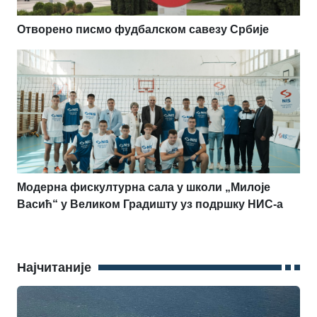
Отворено писмо фудбалском савезу Србије
Модерна фискултурна сала у школи „Милоје
Васић“ у Великом Градишту уз подршку НИС-а
Најчитаније