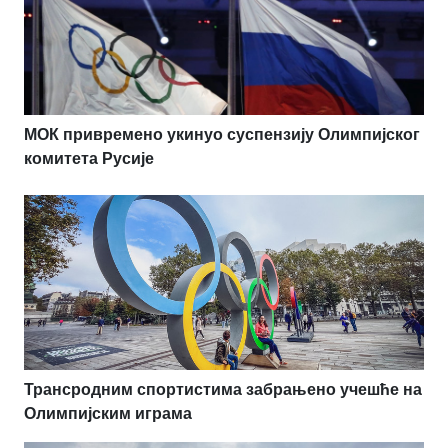
МОК привремено укинуо суспензију Олимпијског
комитета Русије
Трансродним спортистима забрањено учешће на
Олимпијским играма