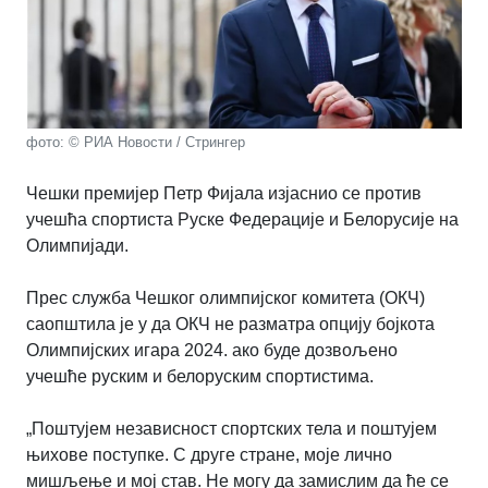
фото: © РИА Новости / Стрингер
Чешки премијер Петр Фијала изјаснио се против
учешћа спортиста Руске Федерације и Белорусије на
Олимпијади.
Прес служба Чешког олимпијског комитета (ОКЧ)
саопштила је у да ОКЧ не разматра опцију бојкота
Олимпијских игара 2024. ако буде дозвољено
учешће руским и белоруским спортистима.
„Поштујем независност спортских тела и поштујем
њихове поступке. С друге стране, моје лично
мишљење и мој став. Не могу да замислим да ће се