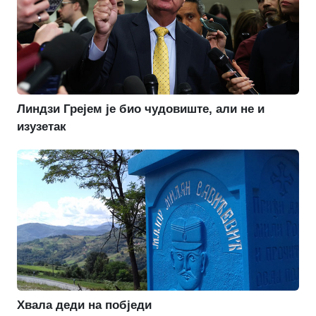
Линдзи Грејем је био чудовиште, али не и
изузетак
Хвала деди на побједи