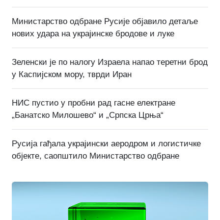
Министарство одбране Русије објавило детаље
нових удара на украјинске бродове и луке
Зеленски је по налогу Израела напао теретни брод
у Каспијском мору, тврди Иран
НИС пустио у пробни рад гасне електране
„Банатско Милошево“ и „Српска Црња“
Русија гађала украјински аеродром и логистичке
објекте, саопштило Министарство одбране