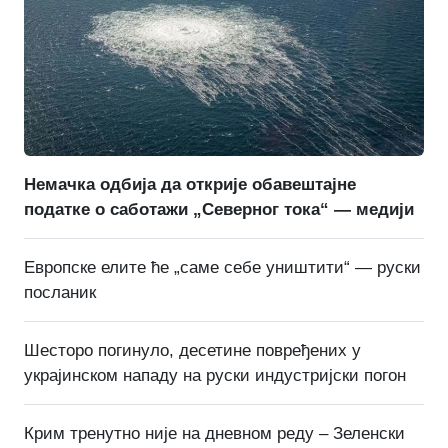
Немачка одбија да открије обавештајне
податке о саботажи „Северног тока“ — медији
Европске елите ће „саме себе уништити“ — руски
посланик
Шесторо погинуло, десетине повређених у
украјинском нападу на руски индустријски погон
Крим тренутно није на дневном реду – Зеленски