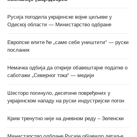
Русија погодила украјинске војне циљеве у
Одеској области — Министарство одбране
Европске елите ће „саме себе уништити“ — руски
посланик
Немачка одбија да открије обавештајне податке о
саботажи „Северног тока“ — медији
Шесторо погинуло, десетине повређених у
украјинском нападу на руски индустријски погон
Крим тренутно није на дневном реду – Зеленски
Министарство одбране Русије објавило детаље