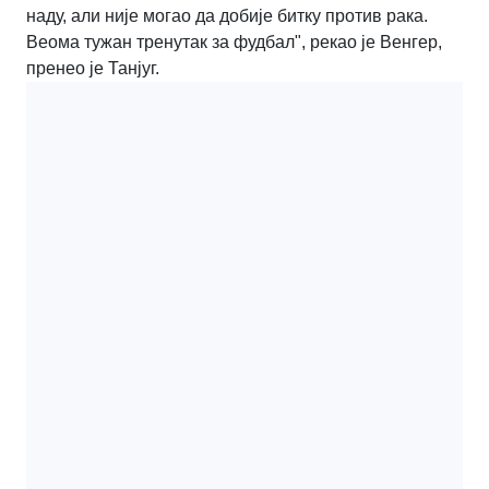
наду, али није могао да добије битку против рака.
Веома тужан тренутак за фудбал", рекао је Венгер,
пренео је Танјуг.