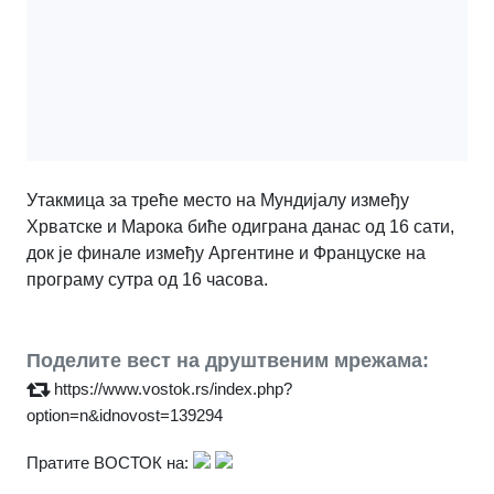
Утакмица за треће место на Мундијалу између
Хрватске и Марока биће одиграна данас од 16 сати,
док је финале између Аргентине и Француске на
програму сутра од 16 часова.
Поделите вест на друштвеним мрежама:
https://www.vostok.rs/index.php?
option=n&idnovost=139294
Пратите ВОСТОК на: