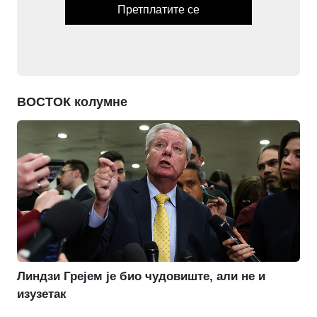
Претплатите се
ВОСТОК колумне
Линдзи Грејем је био чудовиште, али не и
изузетак