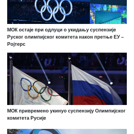
МОК остаје при одлуци о укидању суспензије
Руског олимпијског комитета након претње ЕУ –
Ројтерс
МОК привремено укинуо суспензију Олимпијског
комитета Русије