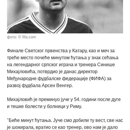
фото: © fifa.com
Финале Светског првенства у Катару, као и меч за
треће место почеће минутом ћутања у знак сећања
на легендарног српског играча и тренера Синише
Михајловића, потврдио је данас директор
Међународне фудбалске федерације (ФИФА) за
развој фудбала Арсен Венгер.
Михајловић је преминуо јуче у 54. години после дуге
и тешке болести у болници у Риму.
"Биће минут ћутања. Јуче смо добили ту вест, све нас
је шокирала, вратио се као тренер, ово нам је дало