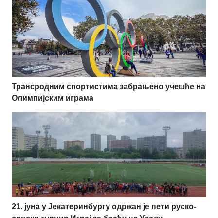
Трансродним спортистима забрањено учешће на
Олимпијским играма
21. јуна у Јекатеринбургу одржан је пети руско-