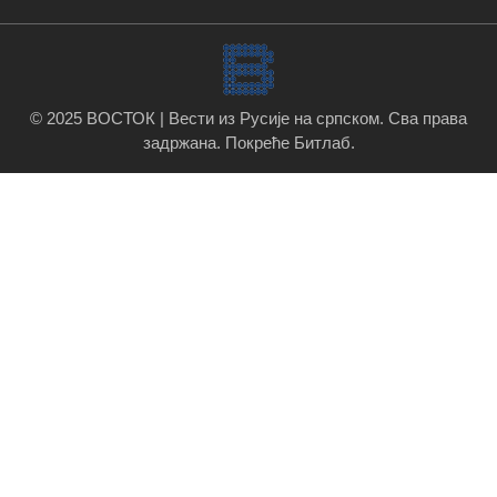
© 2025 ВОСТОК | Вести из Русије на српском. Сва права
задржана.
Покреће Битлаб
.