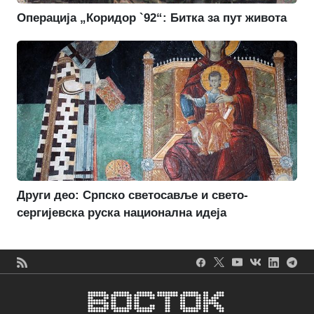
Операција „Коридор `92“: Битка за пут живота
Други део: Српско светосавље и свето-
сергијевска руска национална идеја