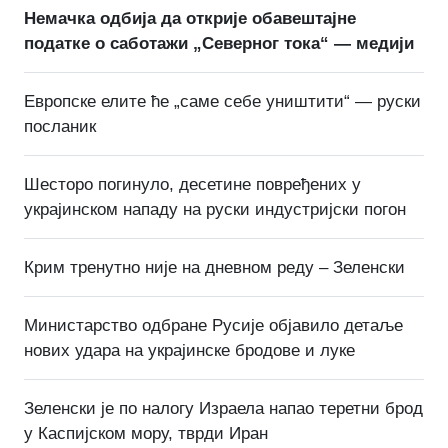
Немачка одбија да открије обавештајне
податке о саботажи „Северног тока“ — медији
Европске елите ће „саме себе уништити“ — руски
посланик
Шесторо погинуло, десетине повређених у
украјинском нападу на руски индустријски погон
Крим тренутно није на дневном реду – Зеленски
Министарство одбране Русије објавило детаље
нових удара на украјинске бродове и луке
Зеленски је по налогу Израела напао теретни брод
у Каспијском мору, тврди Иран