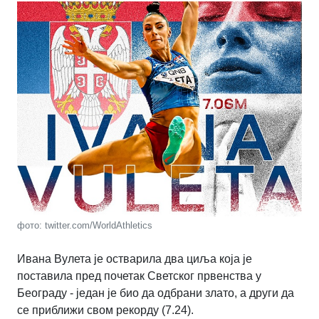
фото: twitter.com/WorldAthletics
Ивана Вулета је остварила два циља која је
поставила пред почетак Светског првенства у
Београду - један је био да одбрани злато, а други да
се приближи свом рекорду (7.24).