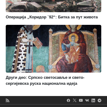
Операција „Коридор `92“: Битка за пут живота
Други део: Српско светосавље и свето-
сергијевска руска национална идеја