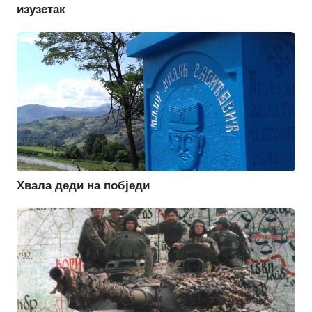
изузетак
Хвала деди на побједи