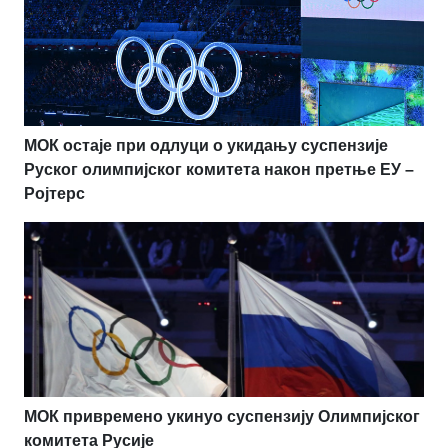
МОК остаје при одлуци о укидању суспензије
Руског олимпијског комитета након претње ЕУ –
Ројтерс
МОК привремено укинуо суспензију Олимпијског
комитета Русије