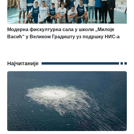
Модерна фискултурна сала у школи „Милоје
Васић“ у Великом Градишту уз подршку НИС-а
Најчитаније