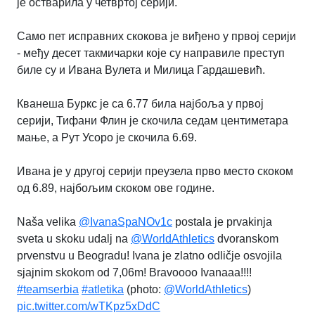
је остварила у четвртој серији.
Само пет исправних скокова је виђено у првој серији
- међу десет такмичарки које су направиле преступ
биле су и Ивана Вулета и Милица Гардашевић.
Кванеша Буркс је са 6.77 била најбоља у првој
серији, Тифани Флин је скочила седам центиметара
мање, а Рут Усоро је скочила 6.69.
Ивана је у другој серији преузела прво место скоком
од 6.89, најбољим скоком ове године.
Naša velika
@IvanaSpaNOv1c
postala je prvakinja
sveta u skoku udalj na
@WorldAthletics
dvoranskom
prvenstvu u Beogradu! Ivana je zlatno odličje osvojila
sjajnim skokom od 7,06m! Bravoooo Ivanaaa!!!!
#teamserbia
#atletika
(photo:
@WorldAthletics
)
pic.twitter.com/wTKpz5xDdC