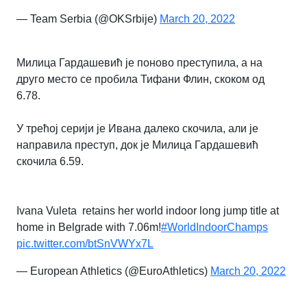
— Team Serbia (@OKSrbije)
March 20, 2022
Милица Гардашевић је поново преступила, а на
друго место се пробила Тифани Флин, скоком од
6.78.
У трећој серији је Ивана далеко скочила, али је
направила преступ, док је Милица Гардашевић
скочила 6.59.
Ivana Vuleta retains her world indoor long jump title at
home in Belgrade with 7.06m!
#WorldIndoorChamps
pic.twitter.com/btSnVWYx7L
— European Athletics (@EuroAthletics)
March 20, 2022