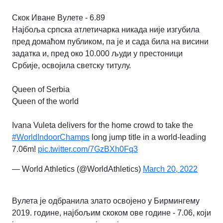
Скок Иване Вулете - 6.89
Најбоља српска атлетичарка никада није изгубила
пред домаћом публиком, па је и сада била на висини
задатка и, пред око 10.000 људи у престоници
Србије, освојила светску титулу.
Queen of Serbia
Queen of the world
Ivana Vuleta delivers for the home crowd to take the
#WorldIndoorChamps
long jump title in a world-leading
7.06m!
pic.twitter.com/7GzBXh0Fq3
— World Athletics (@WorldAthletics)
March 20, 2022
Вулета је одбранила злато освојено у Бирмингему
2019. године, најбољим скоком ове године - 7.06, који