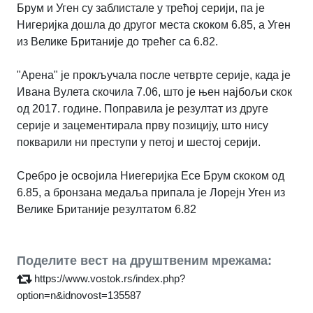
Брум и Уген су заблистале у трећој серији, па је
Нигеријка дошла до другог места скоком 6.85, а Уген
из Велике Британије до трећег са 6.82.
"Арена" је прокључала после четврте серије, када је
Ивана Вулета скочила 7.06, што је њен најбољи скок
од 2017. године. Поправила је резултат из друге
серије и зацементирала прву позицију, што нису
покварили ни преступи у петој и шестој серији.
Сребро је освојила Ниегеријка Есе Брум скоком од
6.85, а бронзана медаља припала је Лорејн Уген из
Велике Британије резултатом 6.82
Поделите вест на друштвеним мрежама:
https://www.vostok.rs/index.php?
option=n&idnovost=135587