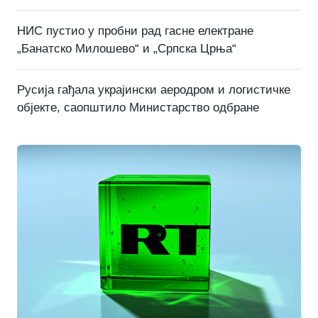
НИС пустио у пробни рад гасне електране
„Банатско Милошево“ и „Српска Црња“
Русија гађала украјински аеродром и логистичке
објекте, саопштило Министарство одбране