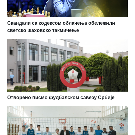
Скандали са кодексом облачења обележили
светско шаховско такмичење
Отворено писмо фудбалском савезу Србије