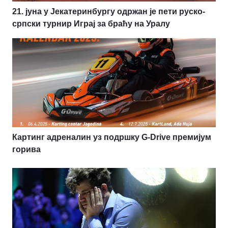
21. јуна у Јекатеринбургу одржан је пети руско-
српски турнир Играј за браћу на Уралу
Картинг адреналин уз подршку G-Drive премијум
горива