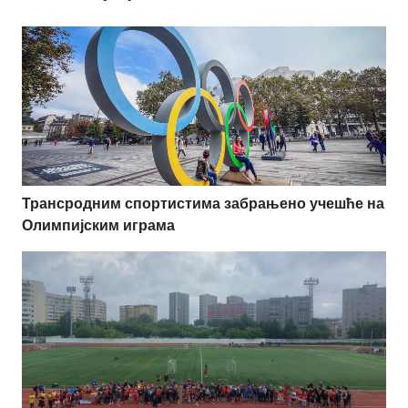
Трансродним спортистима забрањено учешће на
Олимпијским играма