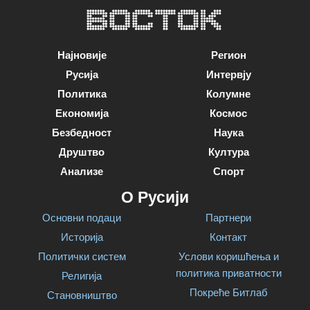
Најновије
Регион
Русија
Интервју
Политика
Колумне
Економија
Космос
Безбедност
Наука
Друштво
Култура
Анализе
Спорт
О Русији
Основни подаци
Партнери
Историја
Контакт
Политички систем
Услови коришћења и
политика приватности
Религија
Покреће Битлаб
Становништво