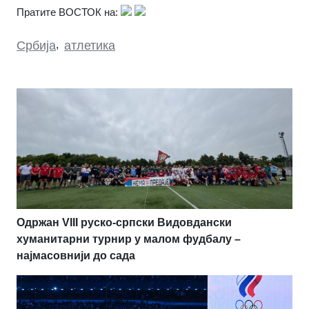
Пратите ВОСТОК на:
Србија
,
атлетика
Одржан VIII руско-српски Видовдански
хуманитарни турнир у малом фудбалу –
најмасовнији до сада