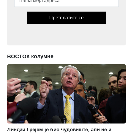
Претплатите се
ВОСТОК колумне
Линдзи Грејем је био чудовиште, али не и