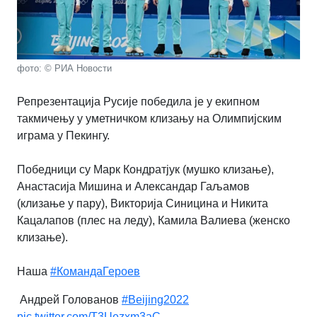
фото: © РИА Новости
Репрезентација Русије победила је у екипном
такмичењу у уметничком клизању на Олимпијским
играма у Пекингу.
Победници су Марк Кондратјук (мушко клизање),
Анастасија Мишина и Александар Гаљамов
(клизање у пару), Викторија Синицина и Никита
Кацалапов (плес на леду), Камила Валиева (женско
клизање).
Наша
#КомандаГероев
Андрей Голованов
#Beijing2022
pic.twitter.com/T3Uezxm3aC