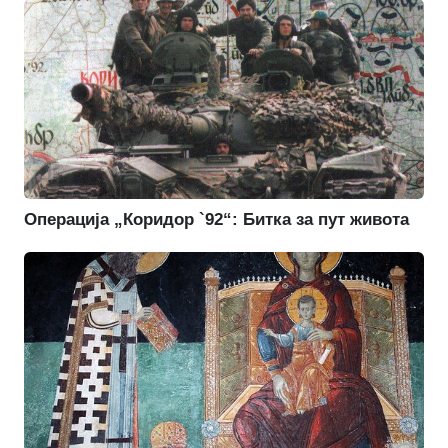
Операција „Коридор `92“: Битка за пут живота