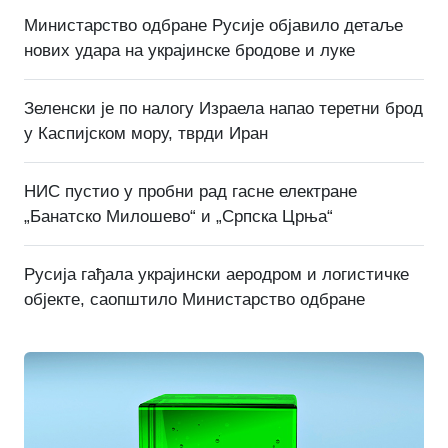
Министарство одбране Русије објавило детаље
нових удара на украјинске бродове и луке
Зеленски је по налогу Израела напао теретни брод
у Каспијском мору, тврди Иран
НИС пустио у пробни рад гасне електране
„Банатско Милошево“ и „Српска Црња“
Русија гађала украјински аеродром и логистичке
објекте, саопштило Министарство одбране