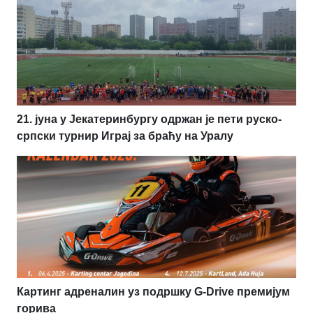
21. јуна у Јекатеринбургу одржан је пети руско-
српски турнир Играј за браћу на Уралу
Картинг адреналин уз подршку G-Drive премијум
горива