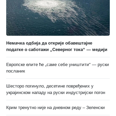
Немачка одбија да открије обавештајне
податке о саботажи „Северног тока“ — медији
Европске елите ће „саме себе уништити“ — руски
посланик
Шесторо погинуло, десетине повређених у
украјинском нападу на руски индустријски погон
Крим тренутно није на дневном реду – Зеленски