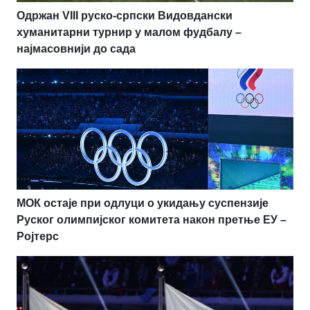
Одржан VIII руско-српски Видовдански
хуманитарни турнир у малом фудбалу –
најмасовнији до сада
МОК остаје при одлуци о укидању суспензије
Руског олимпијског комитета након претње ЕУ –
Ројтерс