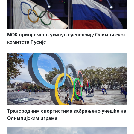
МОК привремено укинуо суспензију Олимпијског
комитета Русије
Трансродним спортистима забрањено учешће на
Олимпијским играма