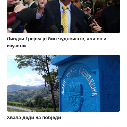
Линдзи Грејем је био чудовиште, али не и
изузетак
Хвала деди на побједи