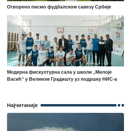
Отворено писмо фудбалском савезу Србије
Модерна фискултурна сала у школи „Милоје
Васић“ у Великом Градишту уз подршку НИС-а
Најчитаније