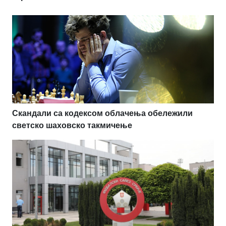
Скандали са кодексом облачења обележили
светско шаховско такмичење