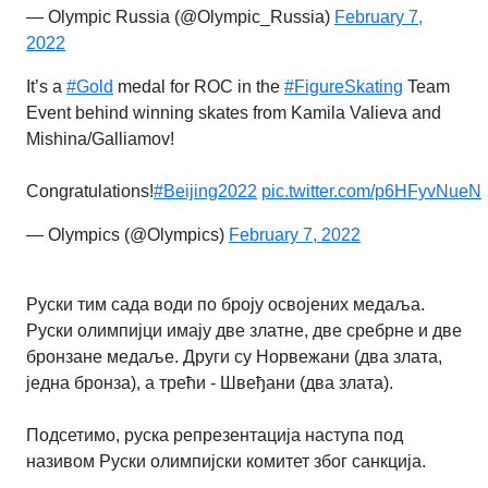
— Olympic Russia (@Olympic_Russia)
February 7,
2022
It’s a
#Gold
medal for ROC in the
#FigureSkating
Team
Event behind winning skates from Kamila Valieva and
Mishina/Galliamov!
Congratulations!
#Beijing2022
pic.twitter.com/p6HFyvNueN
— Olympics (@Olympics)
February 7, 2022
Руски тим сада води по броју освојених медаља.
Руски олимпијци имају две златне, две сребрне и две
бронзане медаље. Други су Норвежани (два злата,
једна бронза), а трећи - Швеђани (два злата).
Подсетимо, руска репрезентација наступа под
називом Руски олимпијски комитет због санкција.
.