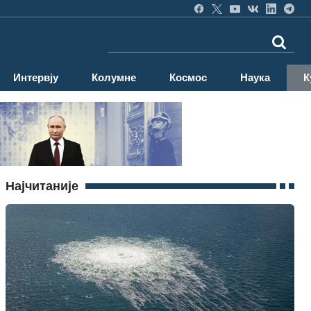
Интервју
Колумне
Космос
Наука
К
Најчитаније