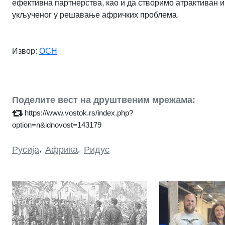
ефективна партнерства, као и да створимо атрактиван 
укљученог у решавање афричких проблема.
Извор:
ОСН
Поделите вест на друштвеним мрежама:
https://www.vostok.rs/index.php?
option=n&idnovost=143179
Русија
,
Африка
,
Ридус