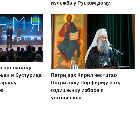
изложба у Руском дому
 пропаганда:
Патријарх Кирил честитао
њан и Кустурица
Патријарху Порфирију пету
варању
годишњицу избора и
ок
устоличења