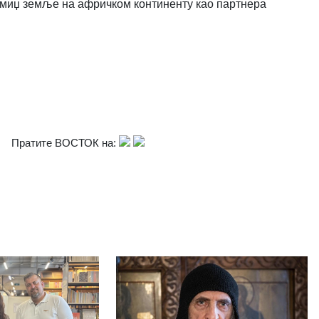
имиџ земље на афричком континенту као партнера
Пратите ВОСТОК на: