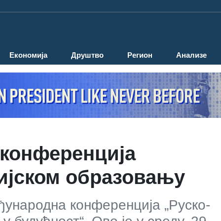
Економија
Друштво
Регион
Анализе
 конференција
ијском образовању
еђународна конференција „Руско-