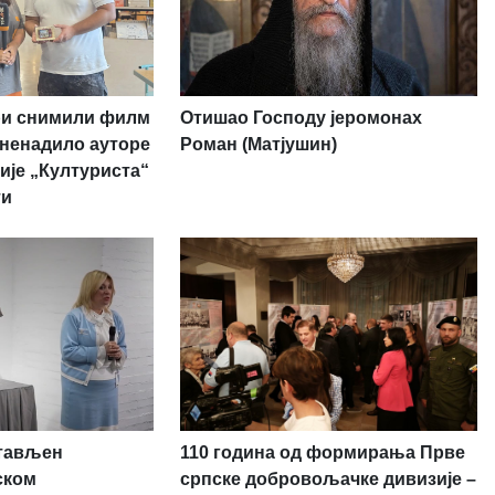
ри снимили филм
Отишао Господу јеромонах
изненадило ауторе
Роман (Матјушин)
ије „Културиста“
ти
стављен
110 година од формирања Прве
ском
српске добровољачке дивизије –