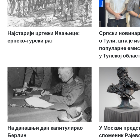
Најстарији цртежи Ивањице:
Српски новина
српско-турски рат
о Тули: шта је 
популарне емис
у Тулској облас
На данашњи дан капитулирао
У Москви пред
Берлин
споменик Рајев