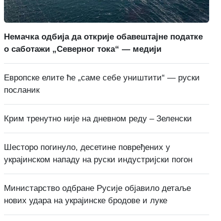
Немачка одбија да открије обавештајне податке
о саботажи „Северног тока“ — медији
Европске елите ће „саме себе уништити“ — руски
посланик
Крим тренутно није на дневном реду – Зеленски
Шесторо погинуло, десетине повређених у
украјинском нападу на руски индустријски погон
Министарство одбране Русије објавило детаље
нових удара на украјинске бродове и луке