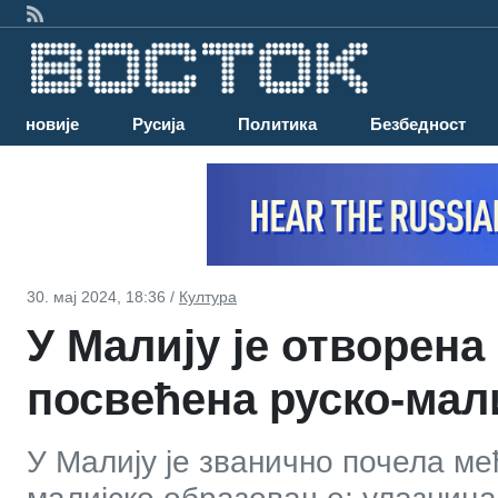
Најновије
Русија
Политика
Безбедност
30. мај 2024, 18:36 /
Култура
У Малију је отворена
посвећена руско-мал
У Малију је званично почела м