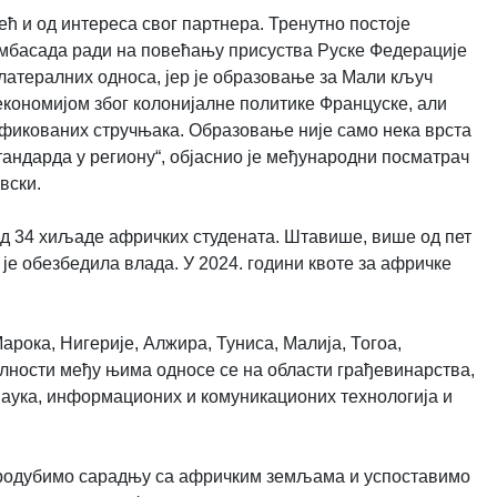
ећ и од интереса свог партнера. Тренутно постоје
 амбасада ради на повећању присуства Руске Федерације
илатералних односа, јер је образовање за Мали кључ
економијом због колонијалне политике Француске, али
ификованих стручњака. Образовање није само нека врста
андарда у региону“, објаснио је међународни посматрач
вски.
од 34 хиљаде афричких студената. Штавише, више од пет
је обезбедила влада. У 2024. години квоте за афричке
арока, Нигерије, Алжира, Туниса, Малија, Тогоа,
алности међу њима односе се на области грађевинарства,
наука, информационих и комуникационих технологија и
 продубимо сарадњу са афричким земљама и успоставимо