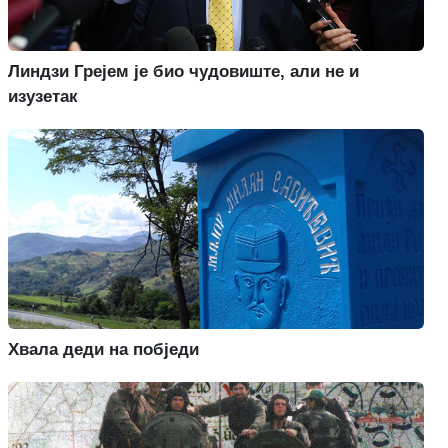
Линдзи Грејем је био чудовиште, али не и
изузетак
Хвала деди на побједи