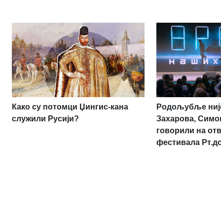
Родољубље није
Како су потомци Џингис-кана
Захарова, Симо
служили Русији?
говорили на от
фестивала Рт.д