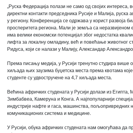
„Руска Федерација полази не само од својих интереса, в
директни контакти председника Русије и Малија, руска
у региону. Конференција се одржава у корист развоја б
просперитета региона. Мали је земља са неразвијеном 
има велики економски потенцијал због недостатка квал
лифта за локалну омладину, већ и повећање животног ст
Ридуса, који се налази у Малију, Александар Александро
Према писању медија, у Русији тренутно студира више 
хиљада њих заузима буџетска места према квотама које 
студенте су удвостручене на 4,7 хиљада места.
Већина афричких студената у Русији долази из Египта, М
Зимбабвеа, Камеруна и Конга. А најпопуларнији специј
индустрије нафте и гаса, машинства, пољопривредних 
комуникационих система и медицине.
У Русији, обука афричких студената нам омогућава да