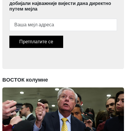
добијали најважније вијести дана директно
путем мејла
Претплатите се
ВОСТОК колумне