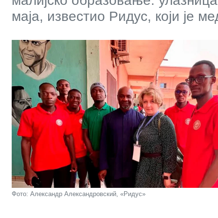
малијско образовање: улазница у
маја, известио Ридус, који је м
Фото: Александр Александровский, «Ридус»