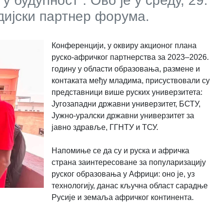
 будућност“. Ово је у среду, 29.
едијски партнер форума.
Конференцији, у оквиру акционог плана
руско-афричког партнерства за 2023–2026.
годину у области образовања, размене и
контаката међу младима, присуствовали су
представници више руских универзитета:
Југозападни државни универзитет, БСТУ,
Јужно-уралски државни универзитет за
јавно здравље, ГГНТУ и ТСУ.
Напомиње се да су и руска и афричка
страна заинтересоване за популаризацију
руског образовања у Африци: оно је, уз
технологију, данас кључна област сарадње
Русије и земаља афричког континента.