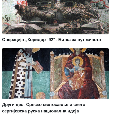
Операција „Коридор `92“: Битка за пут живота
Други део: Српско светосавље и свето-
сергијевска руска национална идеја