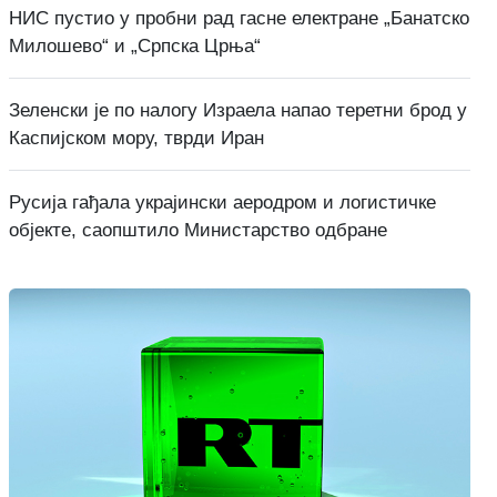
НИС пустио у пробни рад гасне електране „Банатско
Милошево“ и „Српска Црња“
Зеленски је по налогу Израела напао теретни брод у
Каспијском мору, тврди Иран
Русија гађала украјински аеродром и логистичке
објекте, саопштило Министарство одбране