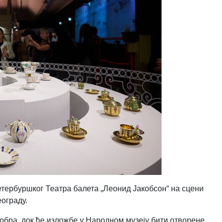
тербуршког Театра балета „Леонид Јакобсон“ на сцени
еограду.
обра, док ће изложбе у Народном музеју бити отворене