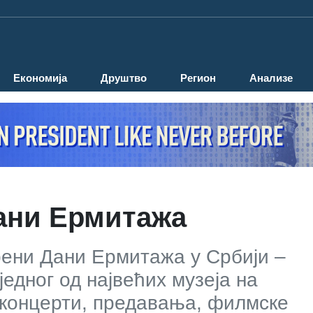
Економија
Друштво
Регион
Анализе
ани Ермитажа
рени Дани Ермитажа у Србији –
едног од највећих музеја на
, концерти, предавања, филмске