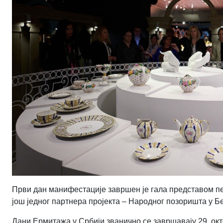
Први дан манифестације завршен је гала представом пе
још једног партнера пројекта – Народног позоришта у Б
Дани Ермитажа у Србији званично се завршавају 29. окт