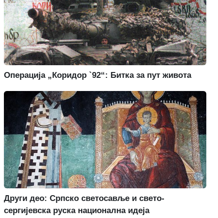
Операција „Коридор `92“: Битка за пут живота
Други део: Српско светосавље и свето-
сергијевска руска национална идеја