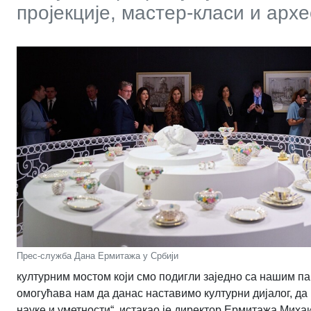
пројекције, мастер-класи и ар
Прес-служба Дана Ермитажа у Србији
културним мостом који смо подигли заједно са нашим 
омогућава нам да данас наставимо културни дијалог, да
науке и уметности“, истакао је директор Ермитажа Мих