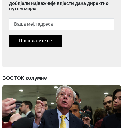
добијали најважније вијести дана директно
путем мејла
Претплатите се
ВОСТОК колумне