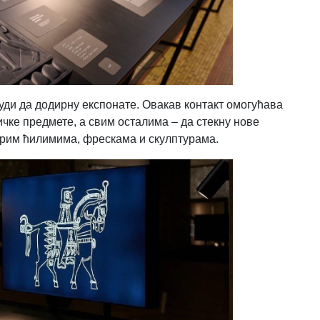
ди да додирну експонате. Овакав контакт омогућава
чке предмете, а свим осталима – да стекну нове
арим ћилимима, фрескама и скулптурама.