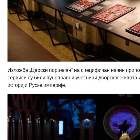
Изложба „Царски порцелан“ на специфичан начин припов
сервиси су били пуноправни учесници дворског живота 
историји Руске империје.