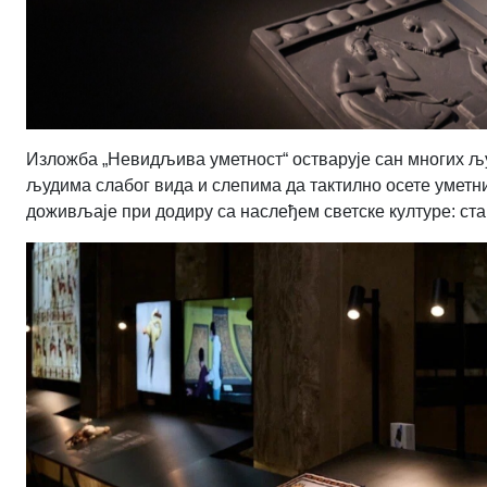
Изложба „Невидљива уметност“ остварује сан многих љу
људима слабог вида и слепима да тактилно осете уметни
доживљаје при додиру са наслеђем светске културе: ст