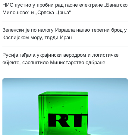
НИС пустио у пробни рад гасне електране „Банатско
Милошево“ и „Српска Црња“
Зеленски је по налогу Израела напао теретни брод у
Каспијском мору, тврди Иран
Русија гађала украјински аеродром и логистичке
објекте, саопштило Министарство одбране