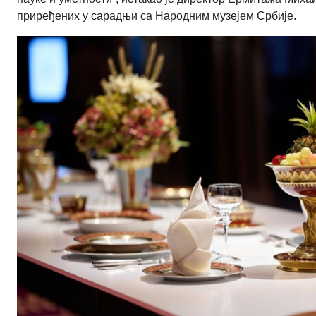
приређених у сарадњи са Народним музејем Србије.