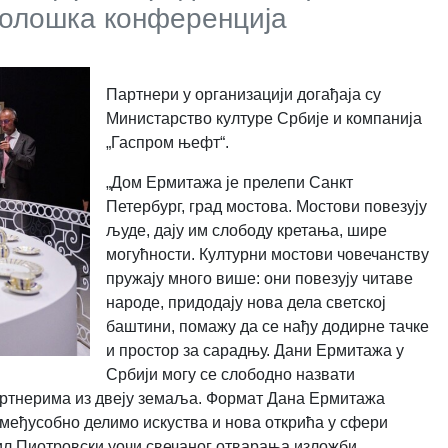
хеолошка конференција
Партнери у организацији догађаја су
Министарство културе Србије и компанија
„Гаспром њефт“.
„Дом Ермитажа је прелепи Санкт
Петербург, град мостова. Мостови повезују
људе, дају им слободу кретања, шире
могућности. Културни мостови човечанству
пружају много више: они повезују читаве
народе, придодају нова дела светскоj
баштини, помажу да се нађу додирне тачке
и простор за сарадњу. Дани Ермитажа у
Србији могу се слободно назвати
партнерима из двеју земаља. Формат Дана Ермитажа
 међусобно делимо искуства и нова открића у сфери
аил Пиотровски уочи свечаног отварања изложби