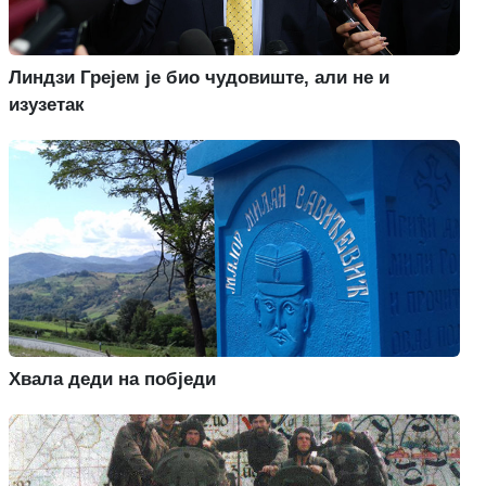
Линдзи Грејем је био чудовиште, али не и
изузетак
Хвала деди на побједи