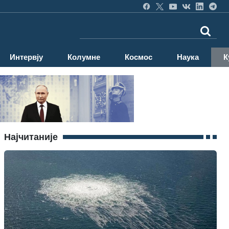
Интервју
Колумне
Космос
Наука
К
Најчитаније