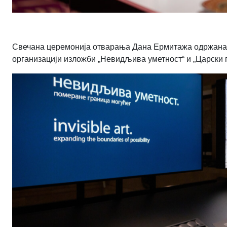
Свечана церемонија отварања Дана Ермитажа одржана је
организацији изложби „Невидљива уметност“ и „Царски 