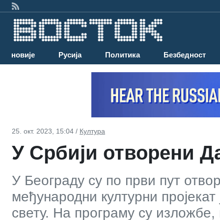
Најновије
Русија
Политика
Безбедност
25. окт. 2023, 15:04 /
Култура
У Србији отворени Д
У Београду су по први пут отво
међународни културни пројекат ј
свету. На програму су изложбе