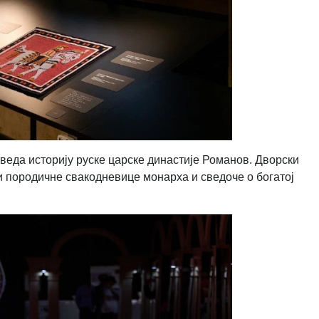
еда историју руске царске династије Романов. Дворски
и породичне свакодневице монарха и сведоче о богатој