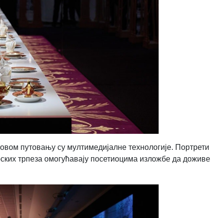
овом путовању су мултимедијалне технологије. Портрети
рских трпеза омогућавају посетиоцима изложбе да доживе