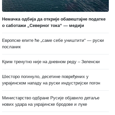
Немачка одбија да открије обавештајне податке
о саботажи „Северног тока“ — медији
Европске елите ће „саме себе уништити“ — руски
посланик
Крим тренутно није на дневном реду – Зеленски
Шесторо погинуло, десетине повређених у
украјинском нападу на руски индустријски погон
Министарство одбране Русије објавило детаље
нових удара на украјинске бродове и луке