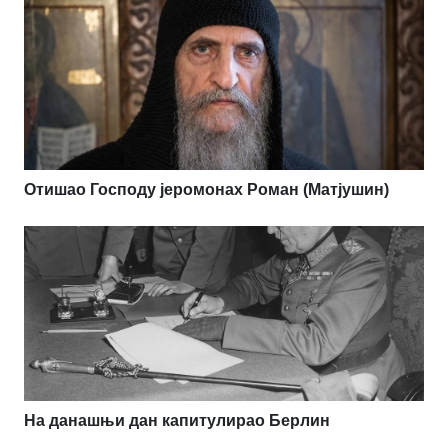
Отишао Господу јеромонах Роман (Матјушин)
На данашњи дан капитулирао Берлин