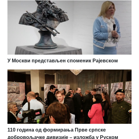
У Москви представљен споменик Рајевском
110 година од формирања Прве српске
добровољачке дивизије – изложба у Руском