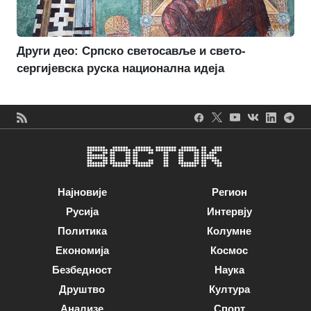
Други део: Српско светосавље и свето-
сергијевска руска национална идеја
Најновије
Регион
Русија
Интервју
Политика
Колумне
Економија
Космос
Безбедност
Наука
Друштво
Култура
Анализе
Спорт