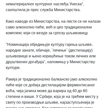
нематеријалног културног наслеђа Унеска“,
саопштила је прес служба Министарства.
Како наводе из Министарства, на листи се не налази
само алкохолно пиће, већ и цео традиционални
комплекс који се везује за српску шљивовицу.
"Номинација обједињује културу гајења шљиве,
народне занате, обичаје, `печење` (дестилацију)
шљивовице и њено коришћење током личних или
друштвених догађаја", напомињу у Министарству
културе.
Ракија је традиционално балканско јако алкохолно
пиће које се добија дестилацијом ферментисаног
воћа, чија јачина може да варира од 40 до 60
степени и више. У Србији, која је на трећем месту у
свету по производњи шљиве, најзаступљенија је