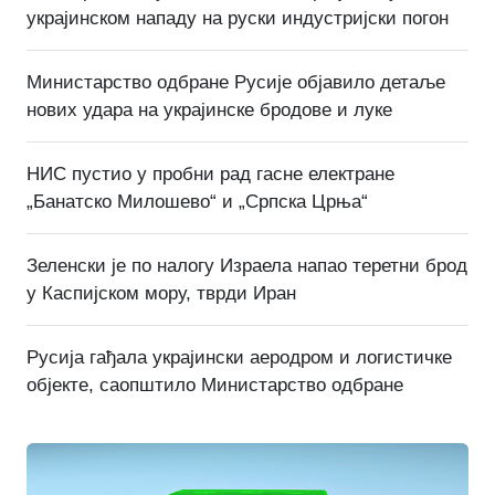
украјинском нападу на руски индустријски погон
Министарство одбране Русије објавило детаље
нових удара на украјинске бродове и луке
НИС пустио у пробни рад гасне електране
„Банатско Милошево“ и „Српска Црња“
Зеленски је по налогу Израела напао теретни брод
у Каспијском мору, тврди Иран
Русија гађала украјински аеродром и логистичке
објекте, саопштило Министарство одбране