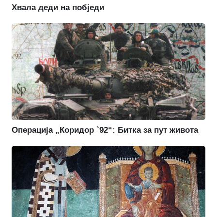
Хвала деди на побједи
Операција „Коридор `92“: Битка за пут живота