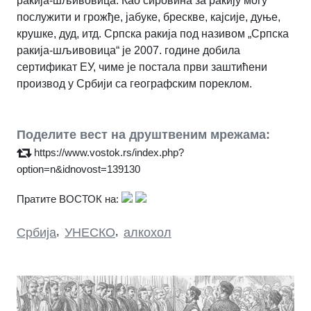
ракија-шљивовица. Као сировина за ракију могу
послужити и грожђе, јабуке, брескве, кајсије, дуње,
крушке, дуд, итд. Српска ракија под називом „Српска
ракија-шљивовица“ је 2007. године добила
сертификат ЕУ, чиме је постала први заштићени
производ у Србији са географским пореклом.
Поделите вест на друштвеним мрежама:
https://www.vostok.rs/index.php?
option=n&idnovost=139130
Пратите ВОСТОК на:
Србија
,
УНЕСКО
,
алкохол