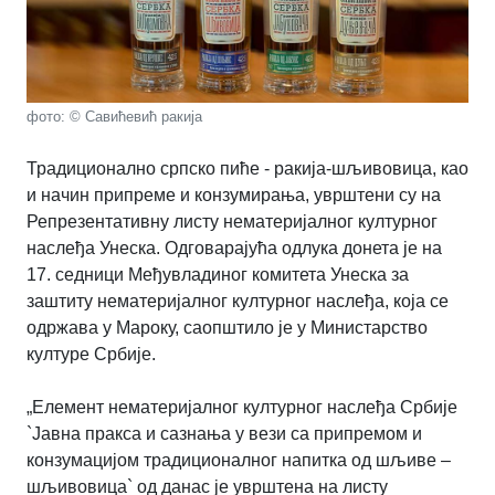
фото: © Савићевић ракија
Традиционално српско пиће - ракија-шљивовица, као
и начин припреме и конзумирања, уврштени су на
Репрезентативну листу нематеријалног културног
наслеђа Унеска. Одговарајућа одлука донета је на
17. седници Међувладиног комитета Унеска за
заштиту нематеријалног културног наслеђа, која се
одржава у Мароку, саопштило је у Министарство
културе Србије.
„Елемент нематеријалног културног наслеђа Србије
`Јавна пракса и сазнања у вези са припремом и
конзумацијом традиционалног напитка од шљиве –
шљивовица` од данас је уврштена на листу