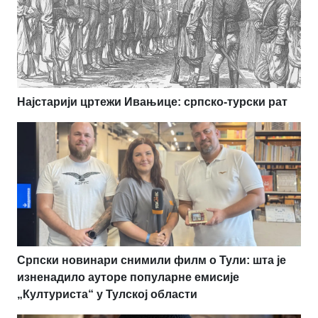
Најстарији цртежи Ивањице: српско-турски рат
Српски новинари снимили филм о Тули: шта је
изненадило ауторе популарне емисије
„Културиста“ у Тулској области