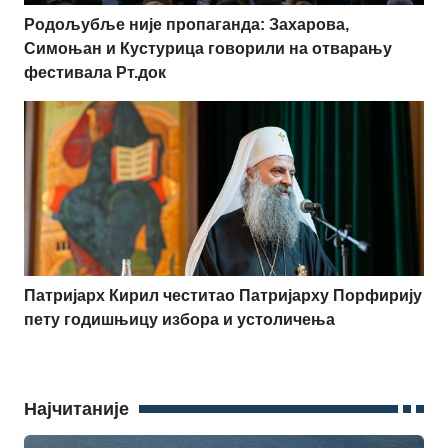
Родољубље није пропаганда: Захарова,
Симоњан и Кустурица говорили на отварању
фестивала Рт.док
Патријарх Кирил честитао Патријарху Порфирију
пету годишњицу избора и устоличења
Најчитаније