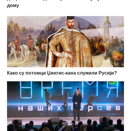
дому
Како су потомци Џингис-кана служили Русији?