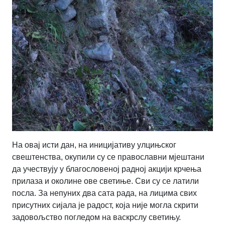
На овај исти дан, на иницијативу улцињског
свештенства, окупили су се православни мјештани
да учествују у благословеној радној акцији крчења
прилаза и околине ове светиње. Сви су се латили
посла. За непуних два сата рада, на лицима свих
присутних сијала је радост, која није могла скрити
задовољство погледом на васкрслу светињу.