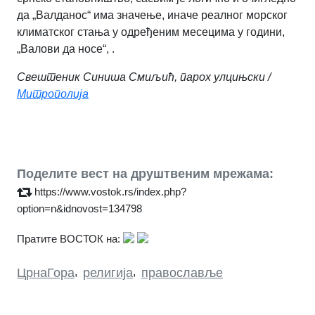
да „Валданос“ има значење, иначе реалног морског
климатског стања у одређеним месецима у години,
„Валови да носе“, .
Свештеник Синиша Смиљић, парох улцињски /
Митрополија
Поделите вест на друштвеним мрежама:
https://www.vostok.rs/index.php?
option=n&idnovost=134798
Пратите ВОСТОК на:
ЦрнаГора
,
религија
,
православље