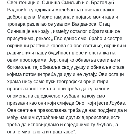
Свештеници о. Синиша Смиљић и о. Братољуб
Радовић, су одржали молебан за почетак сваког
доброг дјела. Мирис тамјана и појање молитава и
тропара разлегао се увалом Валданоса. Отац
Синиша је на крају , између осталог, обративши се
присутнима, рекао: „ Ево данас смо, браћо и сестре,
окрчивши растиње корова са ове светиње, окрчили и
рашчистили нашу будућност вјере и опстанка на
овим просторима. Јер, онај ко обнавља светиње и
богомоље, тај обнавља своју душу и обнавља стазе
којима потомци треба да иду и не лутају. Ови остаци
храма нису само пуки географски оријентири
православног живља, они треба да су залог и
опомена на свједочење љубави на коју смо
призвани као они који слиједе Оног који јесте Љубав.
Ова светиња православна треба да нас подсјети да и
међу нашим суграђанима других вјероисповијести
треба да исповиједамо и свједочимо ту Љубав , а
она је мир, слога и праштање”.