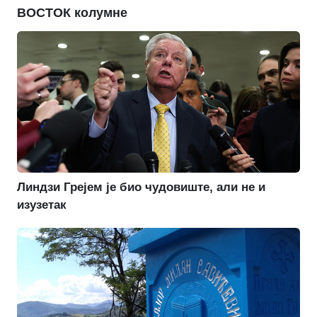
ВОСТОК колумне
Линдзи Грејем је био чудовиште, али не и
изузетак