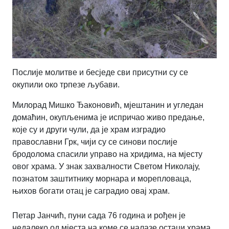
Послије молитве и бесједе сви присутни су се
окупили око трпезе љубави.
Милорад Мишко Ђаконовић, мјештанин и угледан
домаћин, окупљенима је испричао живо предање,
које су и други чули, да је храм изградио
православни Грк, чији су се синови послије
бродолома спасили управо на хридима, на мјесту
овог храма. У знак захвалности Светом Николају,
познатом заштитнику морнара и морепловаца,
њихов богати отац је саградио овај храм.
Петар Јанчић, пуни сада 76 година и рођен је
недалеко од мјеста на коме се налазе остаци храма.