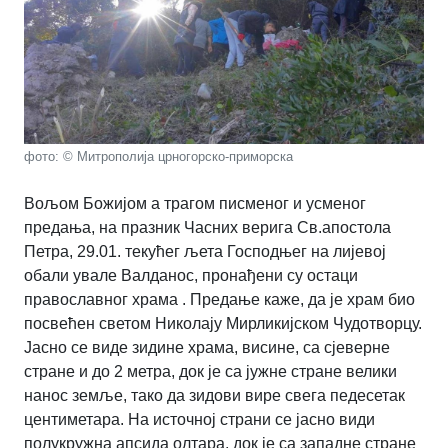
фото: © Митрополија црногорско-приморска
Вољом Божијом а трагом писменог и усменог
предања, на празник Часних верига Св.апостола
Петра, 29.01. текућег љета Господњег на лијевој
обали увале Валданос, пронађени су остаци
православног храма . Предање каже, да је храм био
посвећен светом Николају Мирликијском Чудотворцу.
Јасно се виде зидине храма, висине, са сјеверне
стране и до 2 метра, док је са јужне стране велики
нанос земље, тако да зидови вире свега педесетак
центиметара. На источној страни се јасно види
полукружна апсида олтара, док је са западне стране