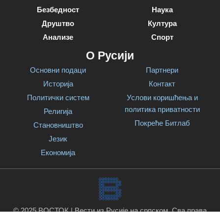
Безбедност
Наука
Друштво
Култура
Анализе
Спорт
О Русији
Основни подаци
Партнери
Историја
Контакт
Политички систем
Услови коришћења и
политика приватности
Религија
Покреће Битлаб
Становништво
Језик
Економија
© 2025 ВОСТОК | Вести из Русије на српском. Сва права