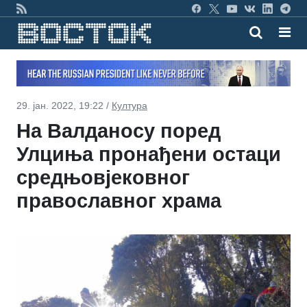
29. јан. 2022, 19:22 /
Култура
На Валданосу поред
Улциња пронађени остаци
средњовјековног
православног храма