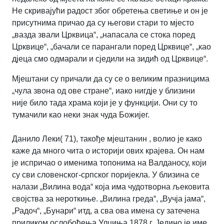
Не скривајући радост због обретења светиње и он је
присутнима причао да су његови стари то мјесто
„вазда звали Црквица“, „напасала се стока поред
Црквице“, „бачали се парангали поред Црквице“, „као
дјеца смо одмарали и сједили на зидић од Црквице“.
Мјештани су причали да су се о великим празницима
„чула звона од ове стране“, иако нигдје у близини
није било тада храма који је у функцији. Они су то
тумачили као неки знак чуда Божијег.
Данило Леки( 71), такође мјештанин , волио је како
каже да много чита о историји ових крајева. Он нам
је испричао о именима топонима на Валданосу, који
су сви словенског-српског поријекла. У близина се
налази „Вилина вода“ која има чудотворна љековита
својства за нероткиње. „Вилина греда“, „Вучја јама“,
„Радоч“, „Бунари“ итд, а сва ова имена су затечена
приликом ослобођења Улциња 1878.г. Једино је име