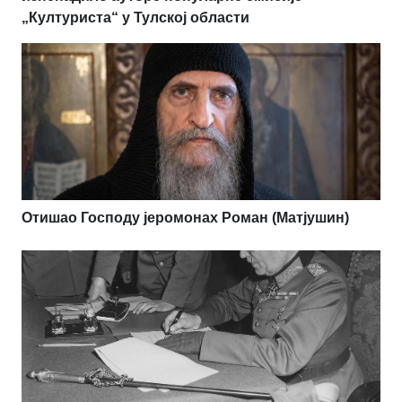
„Културиста“ у Тулској области
Отишао Господу јеромонах Роман (Матјушин)