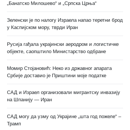
„Банатско Милошево“ и „Српска Црња“
Зеленски је по налогу Израела напао теретни брод
у Каспијском мору, тврди Иран
Русија гађала украјински аеродром и логистичке
објекте, саопштило Министарство одбране
Момир Стојановић: Неко из државног апарата
Србије доставио је Приштини моје податке
САД и Израел организовали мигрантску инвазију
на Шпанију — Иран
САД могу да узму од Украјине „шта год пожеле“ –
Трамп