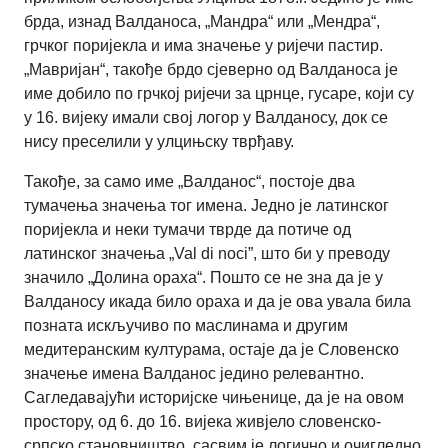
брда, изнад Валданоса, „Мандра“ или „Мендра“,
грчког поријекла и има значење у ријечи пастир.
„Мавријан“, такође брдо сјеверно од Валданоса је
име добило по грчкој ријечи за црнце, гусаре, који су
у 16. вијеку имали свој логор у Валданосу, док се
нису преселили у улцињску тврђаву.
Такође, за само име „Валданос“, постоје два
тумачења значења тог имена. Једно је латинског
поријекла и неки тумачи тврде да потиче од
латинског значења „Val di noci”, што би у преводу
значило „Долина ораха“. Пошто се не зна да је у
Валданосу икада било ораха и да је ова увала била
позната искључиво по маслинама и другим
медитеранским културама, остаје да је Словенско
значење имена Валданос једино релевантно.
Сагледавајући историјске чињенице, да је на овом
простору, од 6. до 16. вијека живјело словенско-
српско становништво, сасвим је логично и очигледно