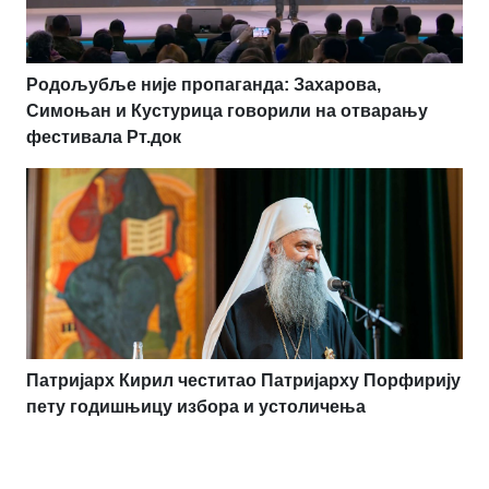
Родољубље није пропаганда: Захарова,
Симоњан и Кустурица говорили на отварању
фестивала Рт.док
Патријарх Кирил честитао Патријарху Порфирију
пету годишњицу избора и устоличења