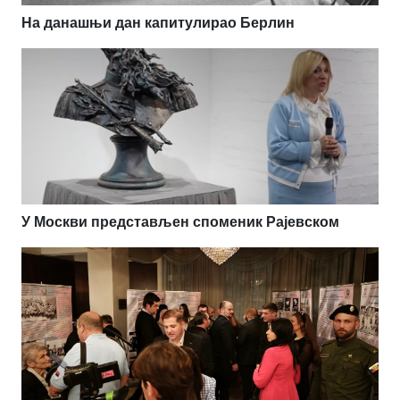
На данашњи дан капитулирао Берлин
У Москви представљен споменик Рајевском