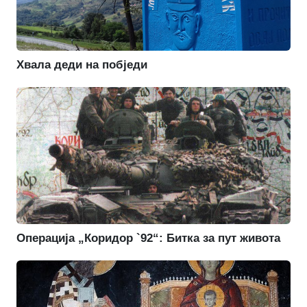
Хвала деди на побједи
Операција „Коридор `92“: Битка за пут живота