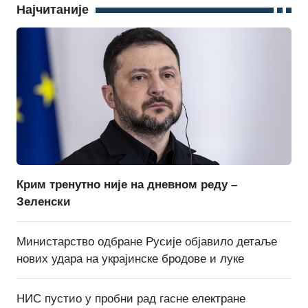
Најчитаније
Крим тренутно није на дневном реду –
Зеленски
Министарство одбране Русије објавило детаље
нових удара на украјинске бродове и луке
НИС пустио у пробни рад гасне електране