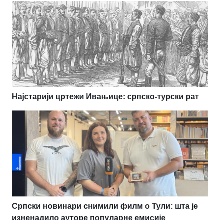
Најстарији цртежи Ивањице: српско-турски рат
Српски новинари снимили филм о Тули: шта је
изненадило ауторе популарне емисије