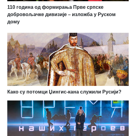
110 година од формирања Прве српске
добровољачке дивизије – изложба у Руском
дому
Како су потомци Џингис-кана служили Русији?