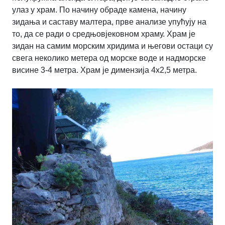
улаз у храм. По начину обраде камена, начину
зидања и саставу малтера, прве анализе упућују на
то, да се ради о средњовјековном храму. Храм је
зидан на самим морским хридима и његови остаци су
свега неколико метера од морске воде и надморске
висине 3-4 метра. Храм је димензија 4х2,5 метра.