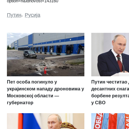
option=n&idnovost=143160
Путин
,
Русија
Пет особа погинуло у
Путин честитао
украјинском нападу дроновима у
десантних снаг
Московској области —
борбене резулт
губернатор
у СВО