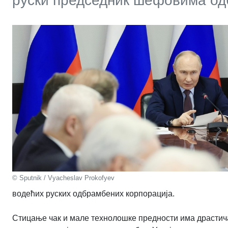
руски председник шефовима од
© Sputnik / Vyacheslav Prokofyev
водећих руских одбрамбених корпорација.
Стицање чак и мале технолошке предности има драстичан