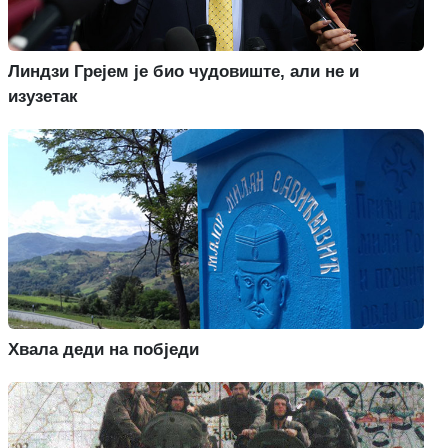
Линдзи Грејем је био чудовиште, али не и
изузетак
Хвала деди на побједи