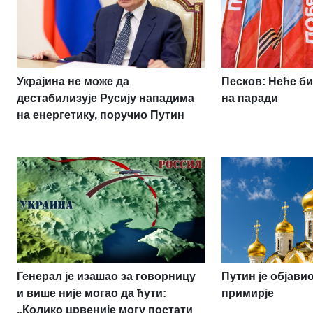
Украјина не може да
Песков: Неће би
дестабилизује Русију нападима
на паради
на енергетику, поручио Путин
Генерал је изашао за говорницу
Путин је објав
и више није могао да ћути:
примирје
„Колико црвеније могу постати