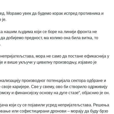
ед. Морамо увек да будемо корак испред противника и
 је.
 са нашим људима који се боре на линији фронта не
да добијемо предност, ма колико она била витка, то
.
 непријатељстава, мора не само да постане ефикаснија у
е и више укључи у цивилну производњу, изјавио је
нализацију производног потенцијала сектора одбране и
оје каријере. Све у свему, ово би створило одрживију
ску и финансијску основу на дуге стазе“, објаснио је он.
ђача који су се појавили усред непријатељстава. Решења
атовање или софистицирани дронови – морају да буду брзо