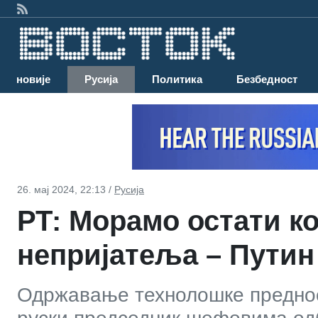
Најновије
Русија
Политика
Безбедност
26. мај 2024, 22:13 /
Русија
РТ: Морамо остати к
непријатеља – Путин
Одржавање технолошке предности