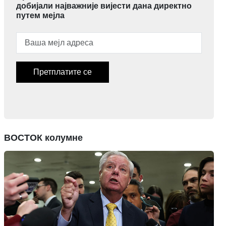
добијали најважније вијести дана директно
путем мејла
Претплатите се
ВОСТОК колумне