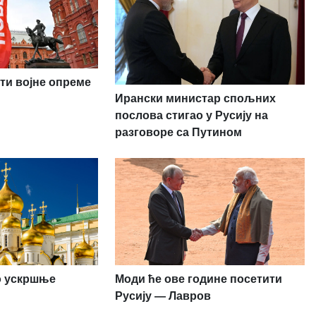
ти војне опреме
Ирански министар спољних
послова стигао у Русију на
разговоре са Путином
ио ускршње
Моди ће ове године посетити
Русију — Лавров