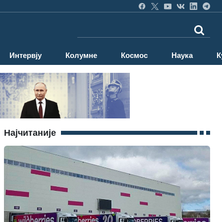
Интервју
Колумне
Космос
Наука
К
Најчитаније