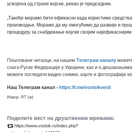
усвојена од стране војске, рекао је председник.
„Такође морамо бити ефикасни када користимо средства
производње. Морамо да му омогућимо да развије и прош
процедуру за снабдевање војске својим најефикаснијим 
Поштовани читаоци, на нашем
Tелеграм каналу
можете
снага Руске Федерације у Украјини, као и о дешавањима
можете погледати видео снимке, карте и фотографије ко
Наш Телеграм канал -
https://t.me/vostokvesti
Извор: RT (ж)
Поделите вест на друштвеним мрежама:
https://www.vostok.rs/index.php?