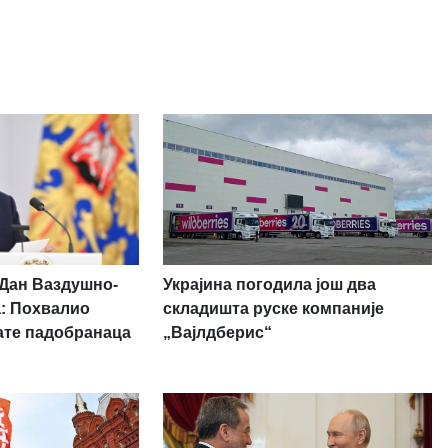
Украјина погодила још два
 Дан Ваздушно-
складишта руске компаније
а: Похвалио
„Вајлдберис“
ате падобранаца