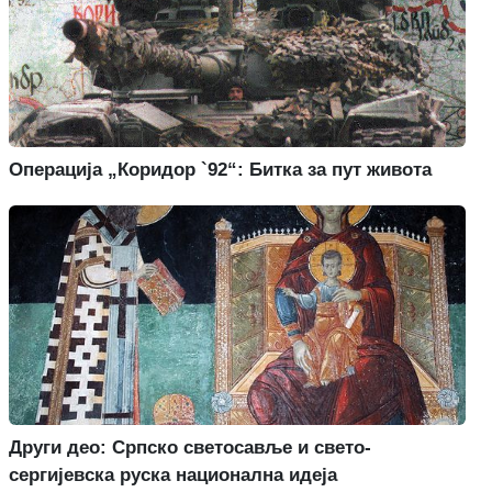
Операција „Коридор `92“: Битка за пут живота
Други део: Српско светосавље и свето-
сергијевска руска национална идеја