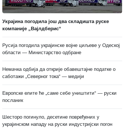
Украјина погодила још два складишта руске
компаније „Вајлдберис“
Русија погодила украјинске војне циљеве у Одеској
области — Министарство одбране
Немачка одбија да открије обавештајне податке о
саботажи „Северног тока“ — медији
Европске елите ће „саме себе уништити“ — руски
посланик
Шесторо погинуло, десетине повређених у
украјинском нападу на руски индустријски погон