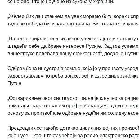
се на оно што је научено из сукоба у Украјини.
„Желео бих да истакнем да увек морамо бити корак испр
тада ће победа бити загарантована. Ви то знате“, изјавио
„Ваши специјалисти и ви лично увек остајете у контакту
штедећи себе да бране интересе Русије. Кад год успемо 
вишеструко повећава нашу ефикасност“, додао је Путин
Одбрамбена индустрија земље, која је у процвату усред
задовољавању потреба војске, већ и да се диверзификуј
Путин.
„Остваривање овог системског циља је кључно за рацио
помагање талентованим професионалцима да унапреде св
основу за произвођаче одбране нудећи им солидну економ
Председник се такође дотакао цивилних војних произво
која нуде – као што су уређаји за радио-електронско р