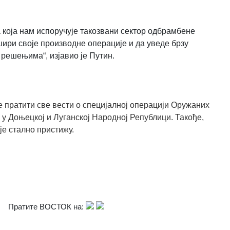
 која нам испоручује такозвани сектор одбрамбене
ири своје производне операције и да уведе брзу
решењима“, изјавио је Путин.
 пратити све вести о специјалној операцији Оружаних
 у Доњецкој и Луганској Народној Републици. Такође,
је стално пристижу.
Пратите ВОСТОК на: