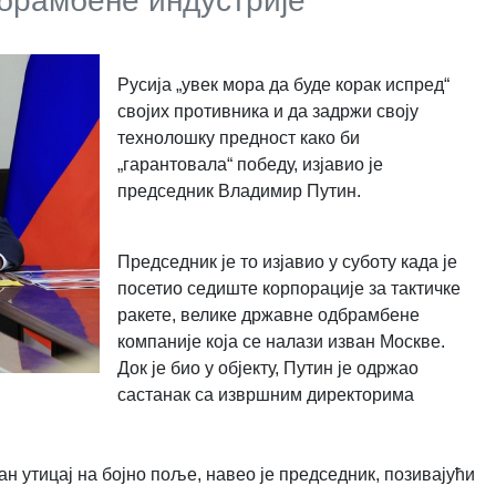
брамбене индустрије
Русија „увек мора да буде корак испред“
својих противника и да задржи своју
технолошку предност како би
„гарантовала“ победу, изјавио је
председник Владимир Путин.
Председник је то изјавио у суботу када је
посетио седиште корпорације за тактичке
ракете, велике државне одбрамбене
компаније која се налази изван Москве.
Док је био у објекту, Путин је одржао
састанак са извршним директорима
 утицај на бојно поље, навео је председник, позивајући