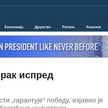
Економија
Друштво
Регион
Анализе
орак испред
 „гарантује“ победу, изјавио је