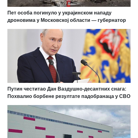
Пет особа погинуло у украјинском нападу
дроновима у Московској области — губернатор
Путин честитао Дан Ваздушно-десантних снага:
Похвалио борбене резултате падобранаца у СВО