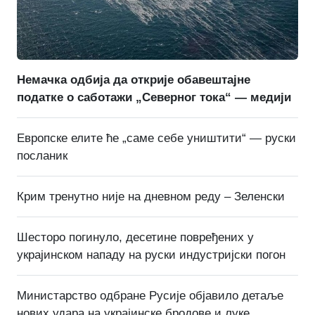
Немачка одбија да открије обавештајне
податке о саботажи „Северног тока“ — медији
Европске елите ће „саме себе уништити“ — руски
посланик
Крим тренутно није на дневном реду – Зеленски
Шесторо погинуло, десетине повређених у
украјинском нападу на руски индустријски погон
Министарство одбране Русије објавило детаље
нових удара на украјинске бродове и луке