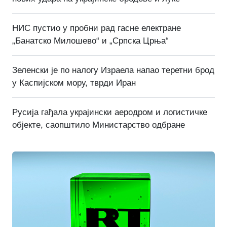
НИС пустио у пробни рад гасне електране
„Банатско Милошево“ и „Српска Црња“
Зеленски је по налогу Израела напао теретни брод
у Каспијском мору, тврди Иран
Русија гађала украјински аеродром и логистичке
објекте, саопштило Министарство одбране