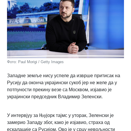
Фото: Paul Morigi / Getty Images
Западне земље нису успеле да изврше притисак на
Русију да оконча украјински сукоб јер не желе да у
потпуности прекину везе са Москвом, изјавио је
украјински председник Владимир Зеленски.
У интервјуу за Њујорк тајмс у уторак, Зеленски је
замерио Западу због, како је изјавио, страха од
ескалације са Русијом. Ово је у срцу невољности