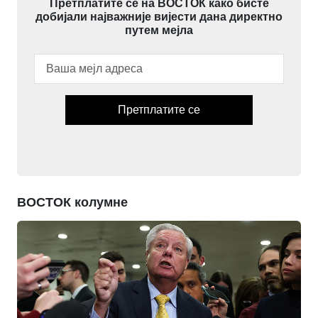
Претплатите се на ВОСТОК како бисте
добијали најважније вијести дана директно
путем мејла
Претплатите се
ВОСТОК колумне