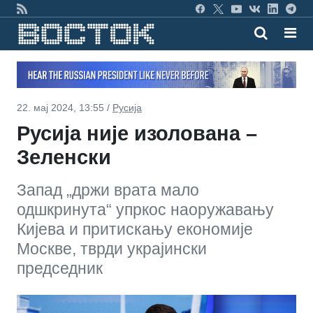
22. мај 2024, 13:55 /
Русија
Русија није изолована –
Зеленски
Запад „држи врата мало
одшкринута“ упркос наоружавању
Кијева и притискању економије
Москве, тврди украјински
председник