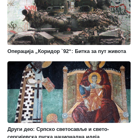
Операција „Коридор `92“: Битка за пут живота
Други део: Српско светосавље и свето-
сергијевска руска национална идеја