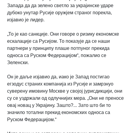
Запада да да зелено светло за украјинске ударе
дубоко унутар Русије оружјем страног порекла,
изјавио је лидер.
„То је као санкције. Они говоре о ризику економске
ескалације са Русијом. То показује да се наши
партнери у принципу плаше потпуног прекида
односа са Руском Федерацијом“, пожалио се
Зеленски.
Он је даље изјавио да, иако је Запад постигао
егзодус страних компанија из Русије и замрзнуо
суверену имовину Москве у својој јурисдикцији, они
су се уздржали од одлучнијих мера. „Они не преносе
овај новац у Украјину. Зашто?... Зато што би то
значило тотални прекид економских односа са
Руском Федерацијом.“