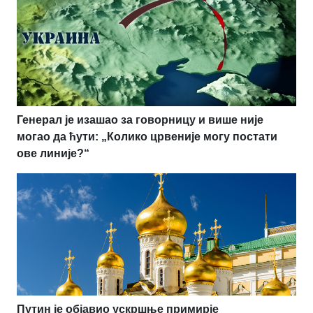
Генерал је изашао за говорницу и више није
могао да ћути: „Колико црвеније могу постати
ове линије?“
Путин је објавио ускршње примирје