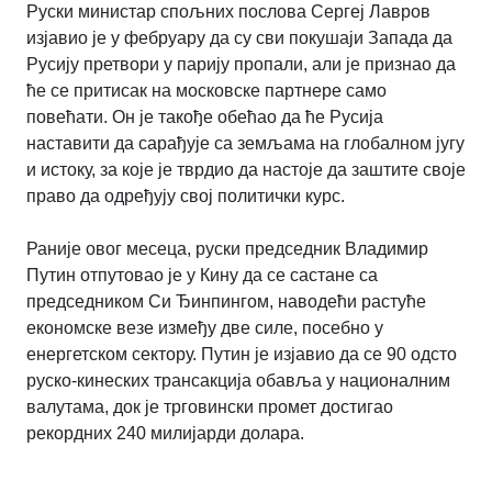
Руски министар спољних послова Сергеј Лавров
изјавио је у фебруару да су сви покушаји Запада да
Русију претвори у парију пропали, али је признао да
ће се притисак на московске партнере само
повећати. Он је такође обећао да ће Русија
наставити да сарађује са земљама на глобалном југу
и истоку, за које је тврдио да настоје да заштите своје
право да одређују свој политички курс.
Раније овог месеца, руски председник Владимир
Путин отпутовао је у Кину да се састане са
председником Си Ђинпингом, наводећи растуће
економске везе између две силе, посебно у
енергетском сектору. Путин је изјавио да се 90 одсто
руско-кинеских трансакција обавља у националним
валутама, док је трговински промет достигао
рекордних 240 милијарди долара.