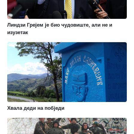
Линдзи Грејем је био чудовиште, али не и
изузетак
Хвала деди на побједи