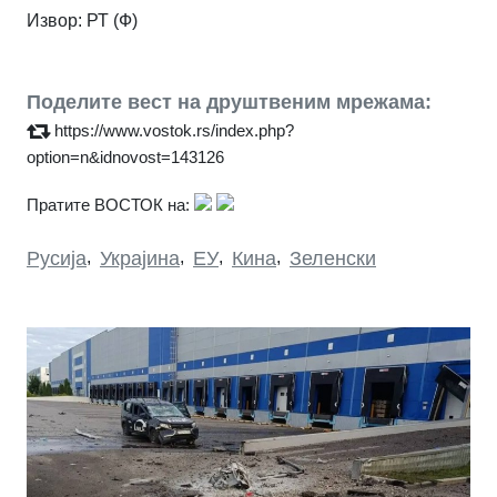
Извор: РТ (Ф)
Поделите вест на друштвеним мрежама:
https://www.vostok.rs/index.php?
option=n&idnovost=143126
Пратите ВОСТОК на:
Русија
,
Украјина
,
ЕУ
,
Кина
,
Зеленски