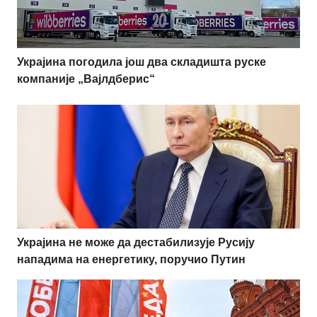
Украјина погодила још два складишта руске
компаније „Вајлдберис“
Украјина не може да дестабилизује Русију
нападима на енергетику, поручио Путин