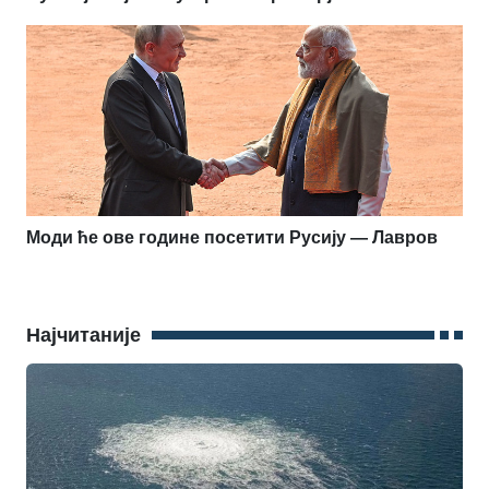
Моди ће ове године посетити Русију — Лавров
Најчитаније