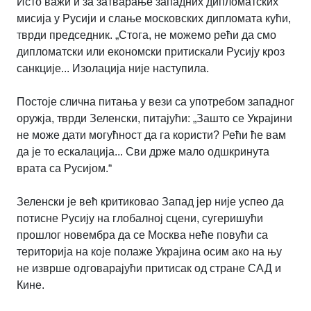
Исто важи и за затварање западних дипломатских
мисија у Русији и слање московских дипломата кући,
тврди председник. „Стога, не можемо рећи да смо
дипломатски или економски притискали Русију кроз
санкције... Изолација није наступила.
Постоје слична питања у вези са употребом западног
оружја, тврди Зеленски, питајући: „Зашто се Украјини
не може дати могућност да га користи? Рећи ће вам
да је то ескалација... Сви држе мало одшкринута
врата са Русијом.
“
Зеленски је већ критиковао Запад јер није успео да
потисне Русију на глобалној сцени, сугеришући
прошлог новембра да се Москва неће повући са
територија на које полаже Украјина осим ако на њу
не изврше одговарајући притисак од стране САД и
Кине.