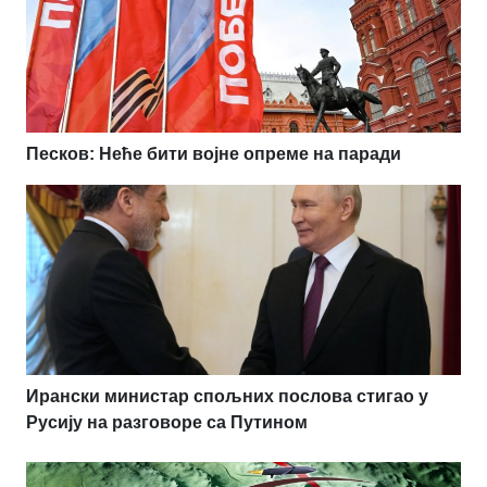
Песков: Неће бити војне опреме на паради
Ирански министар спољних послова стигао у
Русију на разговоре са Путином