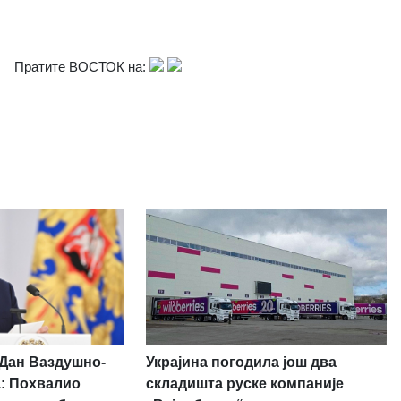
Пратите ВОСТОК на:
Украјина погодила још два
 Дан Ваздушно-
складишта руске компаније
а: Похвалио