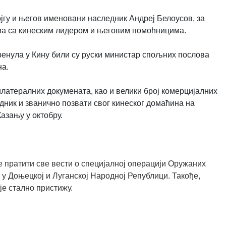
гу и његов именовани наследник Андреј Белоусов, за
рима са кинеским лидером и његовим помоћницима.
кренула у Кину били су руски министар спољних послова
на.
илатералних докумената, као и велики број комерцијалних
едник и званично позвати свог кинеског домаћина на
азању у октобру.
 пратити све вести о специјалној операцији Оружаних
 у Доњецкој и Луганској Народној Републици. Такође,
је стално пристижу.