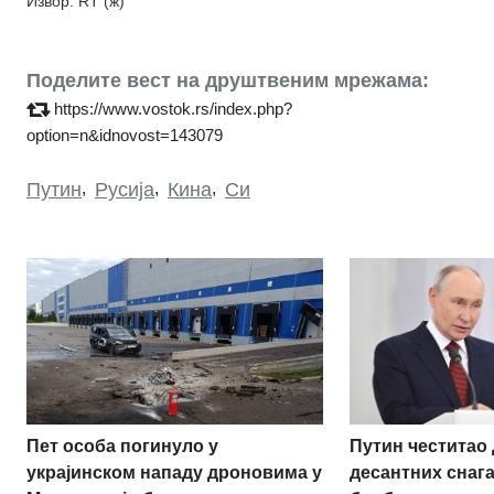
Извор: RT (ж)
Поделите вест на друштвеним мрежама:
https://www.vostok.rs/index.php?
option=n&idnovost=143079
Путин
,
Русија
,
Кина
,
Си
Пет особа погинуло у
Путин честитао
украјинском нападу дроновима у
десантних снаг