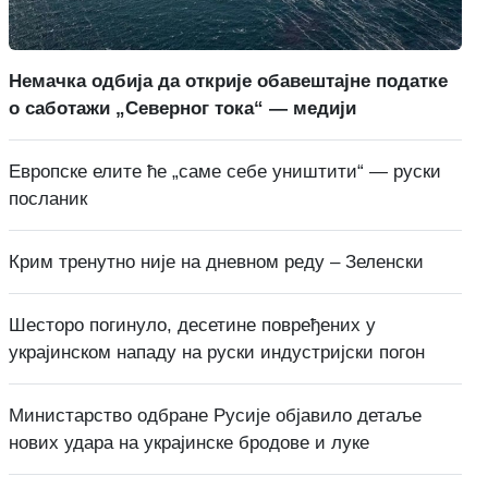
Немачка одбија да открије обавештајне податке
о саботажи „Северног тока“ — медији
Европске елите ће „саме себе уништити“ — руски
посланик
Крим тренутно није на дневном реду – Зеленски
Шесторо погинуло, десетине повређених у
украјинском нападу на руски индустријски погон
Министарство одбране Русије објавило детаље
нових удара на украјинске бродове и луке