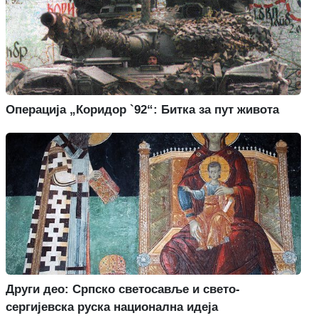
Операција „Коридор `92“: Битка за пут живота
Други део: Српско светосавље и свето-
сергијевска руска национална идеја