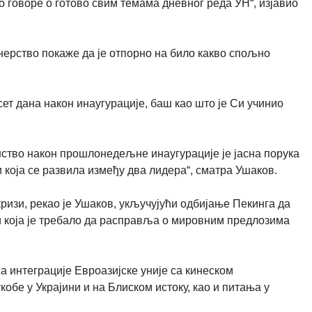
о говоре о готово свим темама дневног реда УН“, изјавио
нерство покаже да је отпорно на било какво спољно
ет дана након инаугурације, баш као што је Си учинио
ство након прошлонедељне инаугурације је јасна порука
и која се развила између два лидера“, сматра Ушаков.
кризи, рекао је Ушаков, укључујући одбијање Пекинга да
и која је требало да расправља о мировним предлозима
 интеграције Евроазијске уније са кинеском
кобе у Украјини и на Блиском истоку, као и питања у