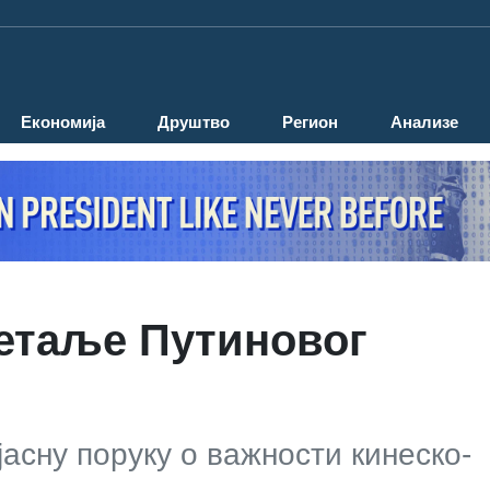
Економија
Друштво
Регион
Анализе
детаље Путиновог
асну поруку о важности кинеско-