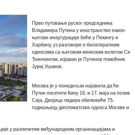
Прво путовање руског председника
Владимира Путина у иностранство након
његове инаугурације биће у Пекингу и
Харбину, уз разговоре о билатералним
односима са његовим кинеским колегом Си
Ђинпингом, изјавио је Путинов помоћник
Јуриј Ушаков.
Москва је у понедељак најавила да ће
Путин посетити Кину 16. и 17. маја на позив
Сија. Двојица лидера обележиће 75.
годишњицу дипломатских односа Москве и
ије у различитим међународним организацијама и