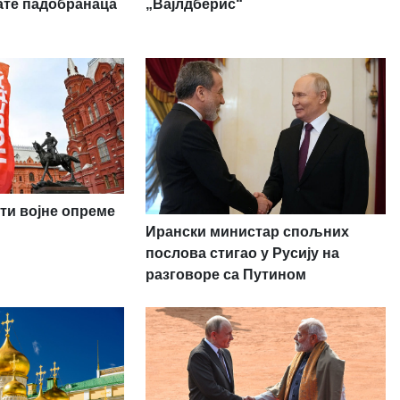
„Вајлдберис“
ате падобранаца
ти војне опреме
Ирански министар спољних
послова стигао у Русију на
разговоре са Путином