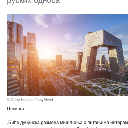
руских односа
© Getty Images / ispyfriend
Пекинга.
„Биће дубинска размена мишљења о питањима интеракц