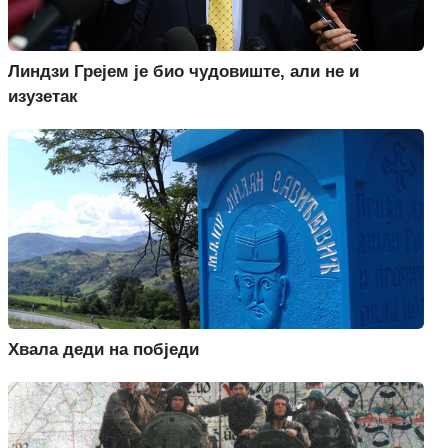
Линдзи Грејем је био чудовиште, али не и
изузетак
Хвала деди на побједи