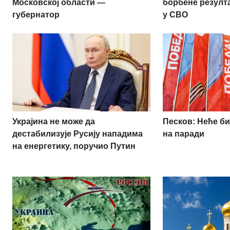
Московској области —
борбене резулт
губернатор
у СВО
Украјина не може да
Песков: Неће би
дестабилизује Русију нападима
на паради
на енергетику, поручио Путин