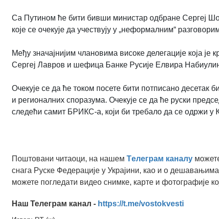
Са Путином ће бити бивши министар одбране Сергеј Шој
које се очекује да учествују у „неформалним“ разгово
Међу значајнијим члановима високе делегације која је 
Сергеј Лавров и шефица Банке Русије Елвира Набиули
Очекује се да ће током посете бити потписано десетак б
и регионалних споразума. Очекује се да ће руски предс
следећи самит БРИКС-а, који би требало да се одржи у К
Поштовани читаоци, на нашем
Tелеграм каналу
можете
снага Руске Федерације у Украјини, као и о дешавањима
можете погледати видео снимке, карте и фотографије ко
Наш Телеграм канал -
https://t.me/vostokvesti