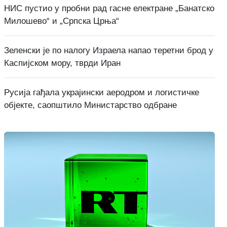
НИС пустио у пробни рад гасне електране „Банатско
Милошево“ и „Српска Црња“
Зеленски је по налогу Израела напао теретни брод у
Каспијском мору, тврди Иран
Русија гађала украјински аеродром и логистичке
објекте, саопштило Министарство одбране