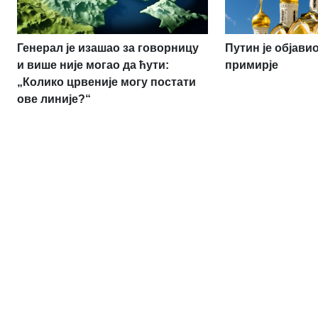
Генерал је изашао за говорницу
Путин је објав
и више није могао да ћути:
примирје
„Колико црвеније могу постати
ове линије?“