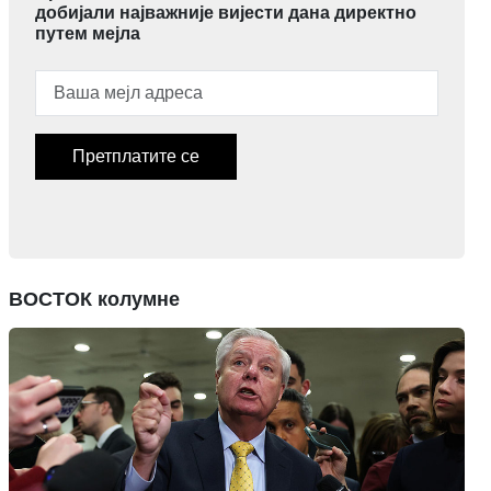
добијали најважније вијести дана директно
путем мејла
Претплатите се
ВОСТОК колумне