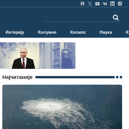
Интервју
Колумне
Космос
Наука
К
Најчитаније