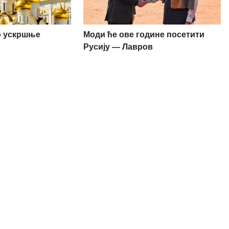
ио ускршње
Моди ће ове године посетити
Русију — Лавров