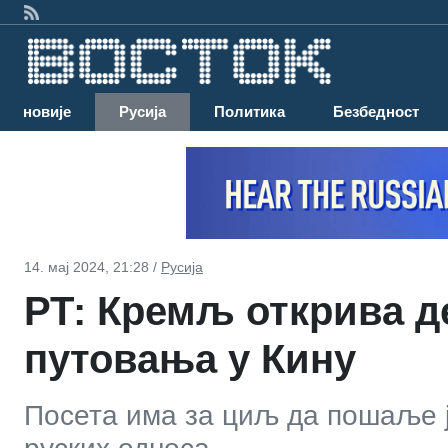
Најновије
Русија
Политика
Безбедност
14. мај 2024, 21:28 /
Русија
РТ: Кремљ открива 
путовања у Кину
Посета има за циљ да пошаље ј