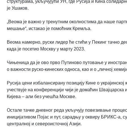
структурама, укључујући УН, где Русија и Кина солидарн
је Ушаков.
„Веома је важно у тренутним околностима да наше парт
мешање“, истакао је помоћник Кремља.
Веома намерно, руски лидер ће стићи у Пекинг тачно дес
када је посетио Москву у марту 2023.
Чињеница да је ово прво Путиново путовање у иностран
о важности руско-кинеских односа, као и о „личној хемиј
Русија цени избалансирану позицију Кине о украјинској 
учествује на конференцији чији је домаћин Швајцарска 
Кијева – али без учешћа Москве.
Остале тачке дневног реда укључују повезивање процеса
иницијативом Појас и пут, сарадњу у оквиру БРИКС-а, су
централној и североисточној Азији.