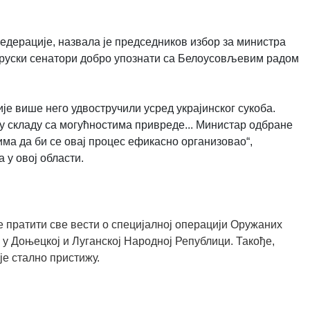
дерације, назвала је председников избор за министра
у руски сенатори добро упознати са Белоусовљевим радом
је више него удвостручили усред украјинског сукоба.
у складу са могућностима привреде... Министар одбране
има да би се овај процес ефикасно организовао“,
 у овој области.
 пратити све вести о специјалној операцији Оружаних
 у Доњецкој и Луганској Народној Републици. Такође,
је стално пристижу.