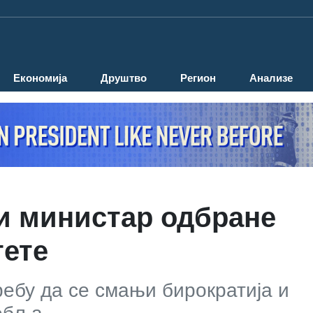
Економија
Друштво
Регион
Анализе
и министар одбране
тете
ребу да се смањи бирократија и