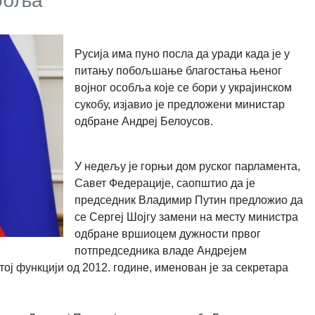
собља
Русија има пуно посла да уради када је у
питању побољшање благостања њеног
војног особља које се бори у украјинском
сукобу, изјавио је предложени министар
одбране Андреј Белоусов.
У недељу је горњи дом руског парламента,
Савет Федерације, саопштио да је
председник Владимир Путин предложио да
се Сергеј Шојгу замени на месту министра
одбране вршиоцем дужности првог
потпредседника владе Андрејем
тој функцији од 2012. године, именован је за секретара