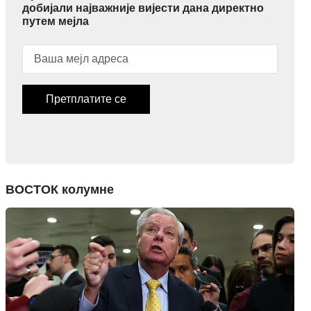
добијали најважније вијести дана директно
путем мејла
Претплатите се
ВОСТОК колумне