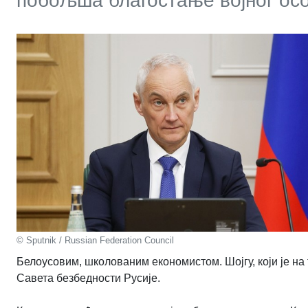
побољша благостање војног о
© Sputnik / Russian Federation Council
Белоусовим, школованим економистом. Шојгу, који је на 
Савета безбедности Русије.