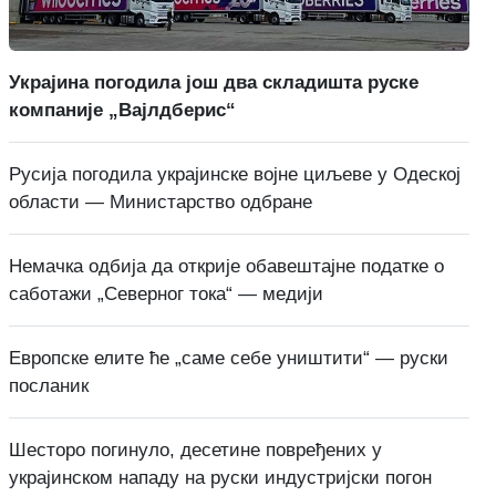
Украјина погодила још два складишта руске
компаније „Вајлдберис“
Русија погодила украјинске војне циљеве у Одеској
области — Министарство одбране
Немачка одбија да открије обавештајне податке о
саботажи „Северног тока“ — медији
Европске елите ће „саме себе уништити“ — руски
посланик
Шесторо погинуло, десетине повређених у
украјинском нападу на руски индустријски погон