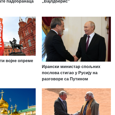
„Вајлдберис“
ате падобранаца
ти војне опреме
Ирански министар спољних
послова стигао у Русију на
разговоре са Путином