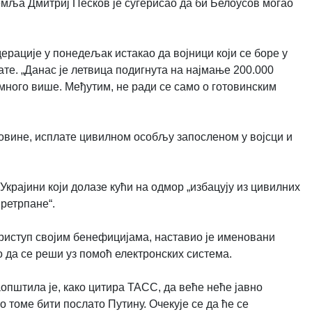
мља Дмитриј Песков је сугерисао да би Белоусов могао
рације у понедељак истакао да војници који се боре у
ате. „Данас је летвица подигнута на најмање 200.000
 много више. Међутим, не ради се само о готовинским
овине, исплате цивилном особљу запосленом у војсци и
Украјини који долазе кући на одмор „избацују из цивилних
претрпане“.
приступ својим бенефицијама, наставио је именовани
ло да се реши уз помоћ електронских система.
општила је, како цитира ТАСС, да веће неће јавно
 томе бити послато Путину. Очекује се да ће се