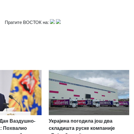
Пратите ВОСТОК на:
Украјина погодила још два
 Дан Ваздушно-
складишта руске компаније
а: Похвалио