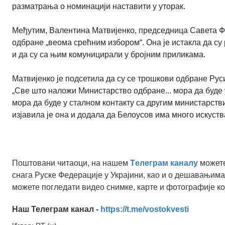
разматрања о номинацији наставити у уторак.
Међутим, Валентина Матвијенко, председница Савета Фе
одбране „веома срећним избором“. Она је истакла да с
и да су са њим комуницирали у бројним приликама.
Матвијенко је подсетила да су се трошкови одбране Руси
„Све што наложи Министарство одбране... мора да буде 
мора да буде у сталном контакту са другим министарств
изјавила је она и додала да Белоусов има много искуства
Поштовани читаоци, на нашем
Tелеграм каналу
можете
снага Руске Федерације у Украјини, као и о дешавањима
можете погледати видео снимке, карте и фотографије ко
Наш Телеграм канал -
https://t.me/vostokvesti