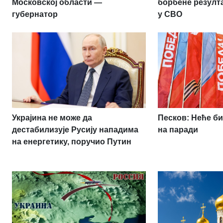
Московској области —
борбене резулт
губернатор
у СВО
Украјина не може да
Песков: Неће би
дестабилизује Русију нападима
на паради
на енергетику, поручио Путин