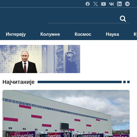
Интервју
Колумне
Космос
Наука
К
Најчитаније