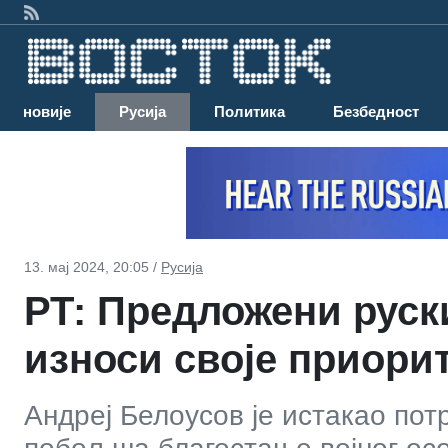
Најновије
Русија
Политика
Безбедност
13. мај 2024, 20:05 /
Русија
РТ: Предложени руск
износи своје приори
Андреј Белоусов је истакао пот