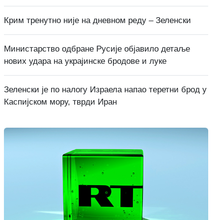
Крим тренутно није на дневном реду – Зеленски
Министарство одбране Русије објавило детаље
нових удара на украјинске бродове и луке
Зеленски је по налогу Израела напао теретни брод у
Каспијском мору, тврди Иран