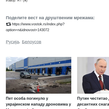
Извор: RT (ж)
Поделите вест на друштвеним мрежама:
https://www.vostok.rs/index.php?
option=n&idnovost=143072
Русија
,
Белоусов
Пет особа погинуло у
Путин честитао
украјинском нападу дроновима у
десантних снаг