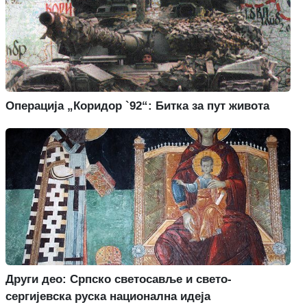
Операција „Коридор `92“: Битка за пут живота
Други део: Српско светосавље и свето-
сергијевска руска национална идеја