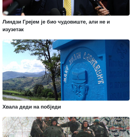
Линдзи Грејем је био чудовиште, али не и
изузетак
Хвала деди на побједи