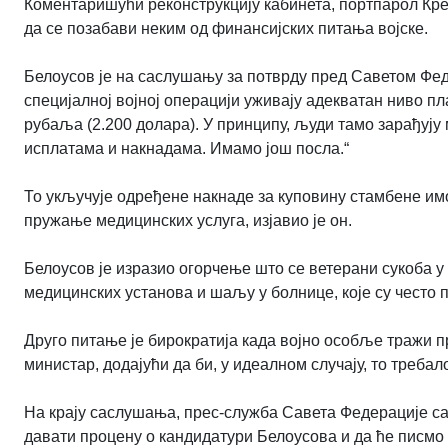
Коментаришући реконструкцију кабинета, портпарол Кре
да се позабави неким од финансијских питања војске.
Белоусов је на саслушању за потврду пред Саветом Феде
специјалној војној операцији уживају адекватан ниво пл
рубаља (2.200 долара). У принципу, људи тамо зарађују
исплатама и накнадама. Имамо још посла.
“
То укључује одређене накнаде за куповину стамбене им
пружање медицинских услуга, изјавио је он.
Белоусов је изразио огорчење што се ветерани сукоба у 
медицинских установа и шаљу у болнице, које су често 
Друго питање је бирократија када војно особље тражи 
министар, додајући да би, у идеалном случају, то треба
На крају саслушања, прес-служба Савета Федерације са
давати процену о кандидатури Белоусова и да ће писмо о