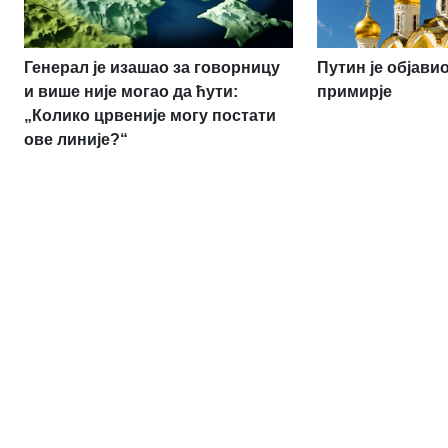
Генерал је изашао за говорницу
Путин је објав
и више није могао да ћути:
примирје
„Колико црвеније могу постати
ове линије?“