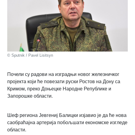
© Sputnik / Pavel Lisitsyn
Почели су радови на изградњи новог железничког
пројекта који ће повезати руски Ростов на Дону са
Кримом, преко Доњецке Народне Републике и
Запорошке области.
Шеф региона Јевгениј Балицки изјавио је да ће нова
саобраћајна артерија побољшати економске изгледе
области.