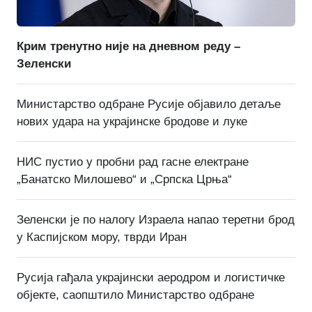
Крим тренутно није на дневном реду –
Зеленски
Министарство одбране Русије објавило детаље
нових удара на украјинске бродове и луке
НИС пустио у пробни рад гасне електране
„Банатско Милошево“ и „Српска Црња“
Зеленски је по налогу Израела напао теретни брод
у Каспијском мору, тврди Иран
Русија гађала украјински аеродром и логистичке
објекте, саопштило Министарство одбране