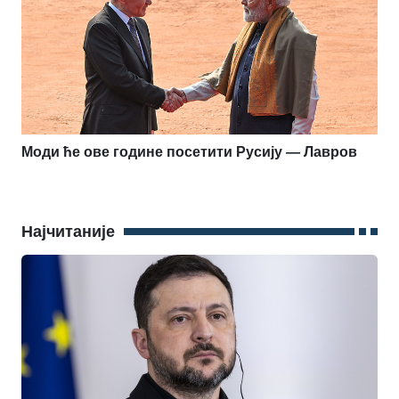
Моди ће ове године посетити Русију — Лавров
Најчитаније