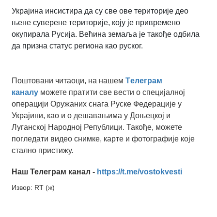
Украјина инсистира да су све ове територије део
њене суверене територије, коју је привремено
окупирала Русија. Већина земаља је такође одбила
да призна статус региона као руског.
Поштовани читаоци, на нашем
Tелеграм
каналу
можете пратити све вести о специјалној
операцији Оружаних снага Руске Федерације у
Украјини, као и о дешавањима у Доњецкој и
Луганској Народној Републици. Такође, можете
погледати видео снимке, карте и фотографије које
стално пристижу.
Наш Телеграм канал -
https://t.me/vostokvesti
Извор: RT (ж)