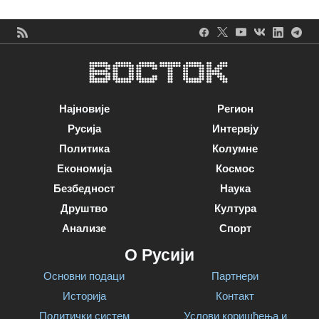
Најновије
Регион
Русија
Интервју
Политика
Колумне
Економија
Космос
Безбедност
Наука
Друштво
Култура
Анализе
Спорт
О Русији
Основни подаци
Партнери
Историја
Контакт
Политички систем
Услови коришћења и