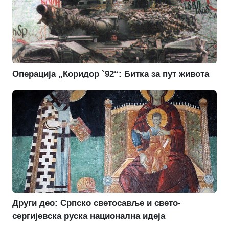
Операција „Коридор `92“: Битка за пут живота
Други део: Српско светосавље и свето-
сергијевска руска национална идеја