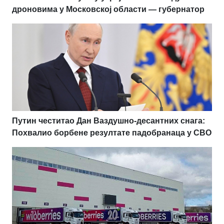
дроновима у Московској области — губернатор
Путин честитао Дан Ваздушно-десантних снага:
Похвалио борбене резултате падобранаца у СВО