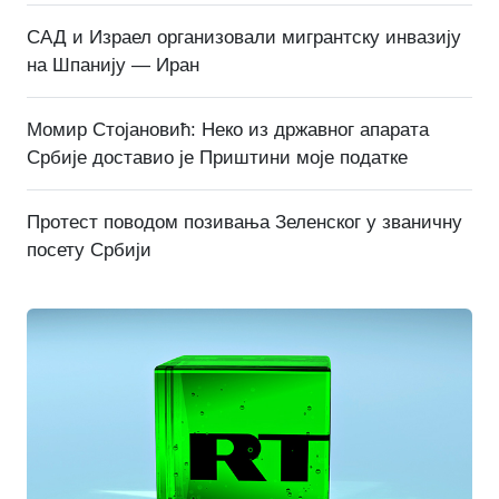
САД и Израел организовали мигрантску инвазију
на Шпанију — Иран
Момир Стојановић: Неко из државног апарата
Србије доставио је Приштини моје податке
Протест поводом позивања Зеленског у званичну
посету Србији