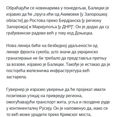
Обраћајући се новинарима у понедељак, Балицки је
изјавио да ће „пруга ићи од Акимовке [у Запорошкој
области] до Ростова преко Бердјанска [у региону
Запорожја] и Маријупоља [у ДНР]
“. Он је додао да су
грађевински радови већ у току код Доњецка.
Нова линија биће на безбедној удаљености од
линије фронта сукоба, што значи да украјинско
гранатирање не би требало да представља претњу
за возове, изјавио је Балицки. Такође је истакао да је
постојећа железничка инфраструктура већ
застарела.
Гувернер је изразио уверење да ће пројекат имати
позитиван утицај на привреду региона,
омогућавајући транспорт жита, угља и гвоздене руде
у континенталну Русију. Он је напоменуо да, иако се
то већ може урадити преко Кримског моста,