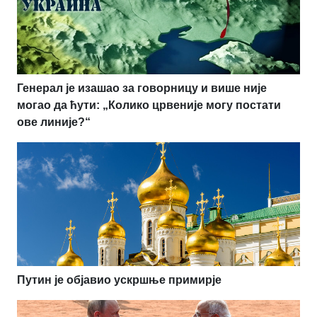
Генерал је изашао за говорницу и више није
могао да ћути: „Колико црвеније могу постати
ове линије?“
Путин је објавио ускршње примирје