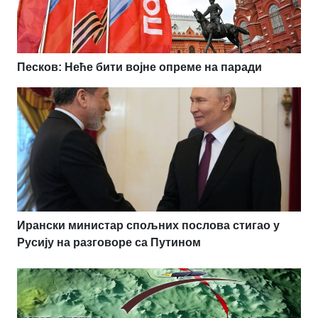
Песков: Неће бити војне опреме на паради
Ирански министар спољних послова стигао у
Русију на разговоре са Путином