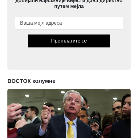
добијали најважније вијести дана директно
путем мејла
Претплатите се
ВОСТОК колумне