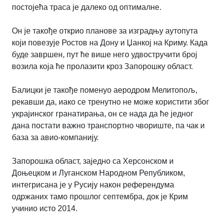
постојећа траса је далеко од оптималне.
Он је такође открио планове за изградњу аутопута
који повезује Ростов на Дону и Џанкој на Криму. Када
буде завршен, пут ће више него удвостручити број
возила која ће пролазити кроз Запорошку област.
Балицки је такође поменуо аеродром Мелитопољ,
рекавши да, иако се тренутно не може користити због
украјинског гранатирања, он се нада да ће једног
дана постати важно транспортно чвориште, па чак и
база за авио-компанију.
Запорошка област, заједно са Херсонском и
Доњецком и Луганском Народном Републиком,
интегрисана је у Русију након референдума
одржаних тамо прошлог септембра, док је Крим
учинио исто 2014.