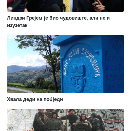
Линдзи Грејем је био чудовиште, али не и
изузетак
Хвала деди на побједи