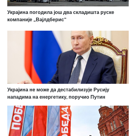
Украјина погодила још два складишта руске
компаније „Вајлдберис“
Украјина не може да дестабилизује Русију
нападима на енергетику, поручио Путин