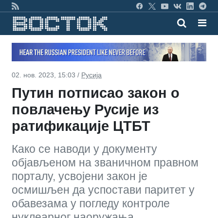
02. нов. 2023, 15:03 /
Русија
Путин потписао закон о
повлачењу Русије из
ратификације ЦТБТ
Како се наводи у документу
објављеном на званичном правном
порталу, усвојени закон је
осмишљен да успостави паритет у
обавезама у погледу контроле
нуклеарног наоружања.