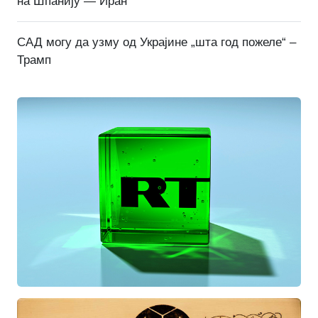
на Шпанију — Иран
САД могу да узму од Украјине „шта год пожеле“ –
Трамп