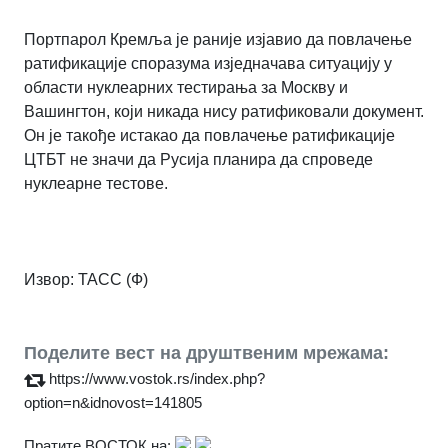
Портпарол Кремља је раније изјавио да повлачење
ратификације споразума изједначава ситуацију у
области нуклеарних тестирања за Москву и
Вашингтон, који никада нису ратификовали документ.
Он је такође истакао да повлачење ратификације
ЦТБТ не значи да Русија планира да спроведе
нуклеарне тестове.
Извор:
ТАСС (Ф)
Поделите вест на друштвеним мрежама:
https://www.vostok.rs/index.php?
option=n&idnovost=141805
Пратите ВОСТОК на: