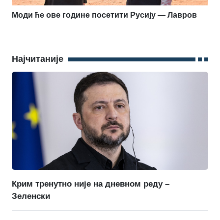
Моди ће ове године посетити Русију — Лавров
Најчитаније
Крим тренутно није на дневном реду –
Зеленски