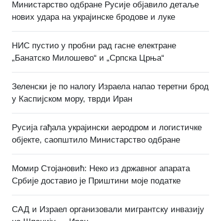
Министарство одбране Русије објавило детаље
нових удара на украјинске бродове и луке
НИС пустио у пробни рад гасне електране
„Банатско Милошево“ и „Српска Црња“
Зеленски је по налогу Израела напао теретни брод
у Каспијском мору, тврди Иран
Русија гађала украјински аеродром и логистичке
објекте, саопштило Министарство одбране
Момир Стојановић: Неко из државног апарата
Србије доставио је Приштини моје податке
САД и Израел организовали мигрантску инвазију