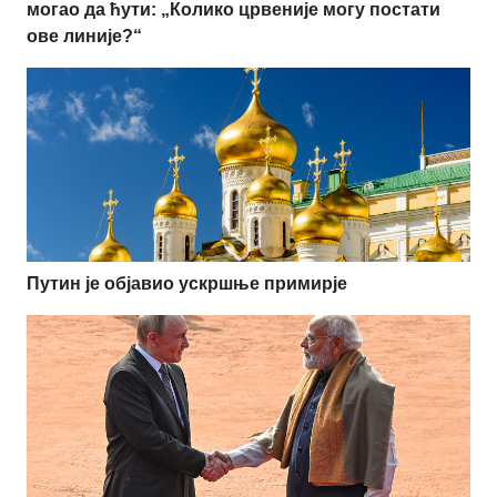
могао да ћути: „Колико црвеније могу постати
ове линије?“
Путин је објавио ускршње примирје