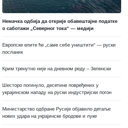
Немачка одбија да открије обавештајне податке
о саботажи „Северног тока“ — медији
Европске елите ће „саме себе уништити“ — руски
посланик
Крим тренутно није на дневном реду – Зеленски
Шесторо погинуло, десетине повређених у
украјинском нападу на руски индустријски погон
Министарство одбране Русије објавило детаље
нових удара на украјинске бродове и луке