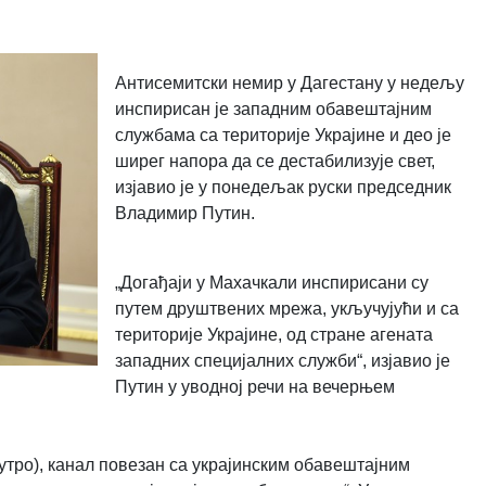
Антисемитски немир у Дагестану у недељу
инспирисан је западним обавештајним
службама са територије Украјине и део је
ширег напора да се дестабилизује свет,
изјавио је у понедељак руски председник
Владимир Путин.
„Догађаји у Махачкали инспирисани су
путем друштвених мрежа, укључујући и са
територије Украјине, од стране агената
западних специјалних служби“, изјавио је
Путин у уводној речи на вечерњем
јутро), канал повезан са украјинским обавештајним