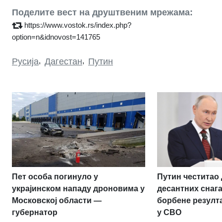
Поделите вест на друштвеним мрежама:
https://www.vostok.rs/index.php?
option=n&idnovost=141765
Русија
,
Дагестан
,
Путин
Пет особа погинуло у
Путин честитао
украјинском нападу дроновима у
десантних снаг
Московској области —
борбене резулт
губернатор
у СВО