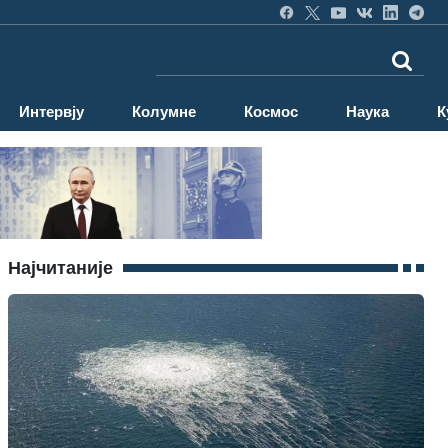
Интервју
Колумне
Космос
Наука
К
Најчитаније