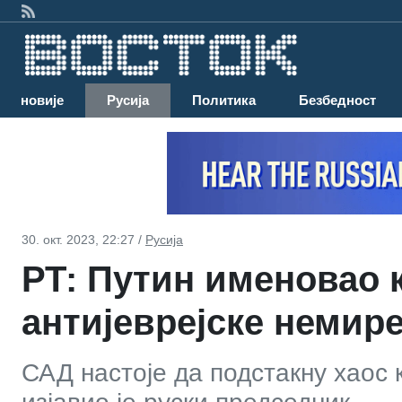
Најновије
Русија
Политика
Безбедност
30. окт. 2023, 22:27 /
Русија
РТ: Путин именовао 
антијеврејске немире
САД настоје да подстакну хаос 