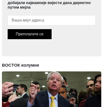
добијали најважније вијести дана директно
путем мејла
Претплатите се
ВОСТОК колумне