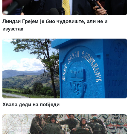
Линдзи Грејем је био чудовиште, али не и
изузетак
Хвала деди на побједи