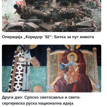
Операција „Коридор `92“: Битка за пут живота
Други део: Српско светосавље и свето-
сергијевска руска национална идеја