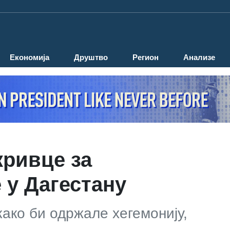
Економија
Друштво
Регион
Анализе
кривце за
 у Дагестану
како би одржале хегемонију,