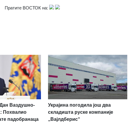
Пратите ВОСТОК на:
Украјина погодила још два
 Дан Ваздушно-
складишта руске компаније
а: Похвалио
„Вајлдберис“
ате падобранаца