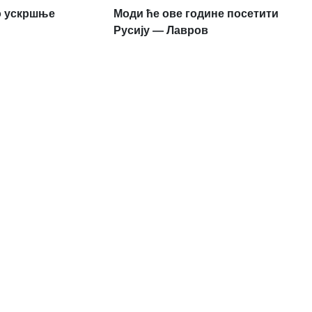
ио ускршње
Моди ће ове године посетити
Русију — Лавров