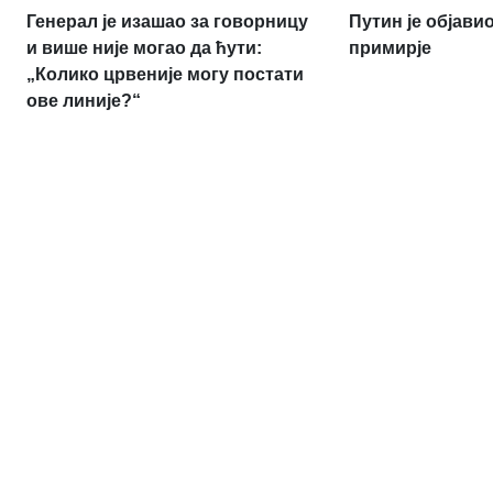
Генерал је изашао за говорницу
Путин је објав
и више није могао да ћути:
примирје
„Колико црвеније могу постати
ове линије?“