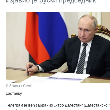
изјавио је руски председник
© Sputnik / Gavriil
састанку.
Телеграм је већ забранио „Утро Дагестан“ (Дагестанско 