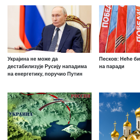
Украјина не може да
Песков: Неће би
дестабилизује Русију нападима
на паради
на енергетику, поручио Путин