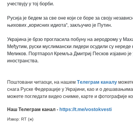
учествују у тој борби.
Русија је бедем за све оне који се боре за своју независ
њихових „корисних идиота“, закључио је Путин.
Украјина је брзо прогласила побуну на аеродрому у Мах
Међутим, руски муслимански лидери осудили су нереде 
Меликов. Портпарол Кремља Дмитриј Песков изјавио је 
иностранства.
Поштовани читаоци, на нашем
Tелеграм каналу
можете
снага Руске Федерације у Украјини, као и о дешавањима
можете погледати видео снимке, карте и фотографије ко
Наш Телеграм канал -
https://t.me/vostokvesti
Извор: RT (ж)