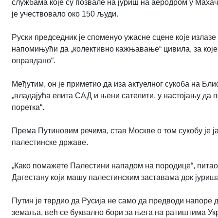
службама које су позвале на јуриш на аеродром у Махач
је учествовало око 150 људи.
Руски председник је споменуо ужасне сцене које излазе
напомињући да „колективно кажњавање“ цивила, за које 
оправдано“.
Међутим, он је приметио да иза актуелног сукоба на Бли
„владајућа елита САД и њени сателити, у настојању да п
поретка“.
Према Путиновим речима, став Москве о том сукобу је
палестинске државе.
„Како помажете Палестини нападом на породице“, питао 
Дагестану који машу палестинским заставама док јуриш
Путин је тврдио да Русија не само да предводи напоре 
земаља, већ се буквално бори за њега на ратиштима Ук