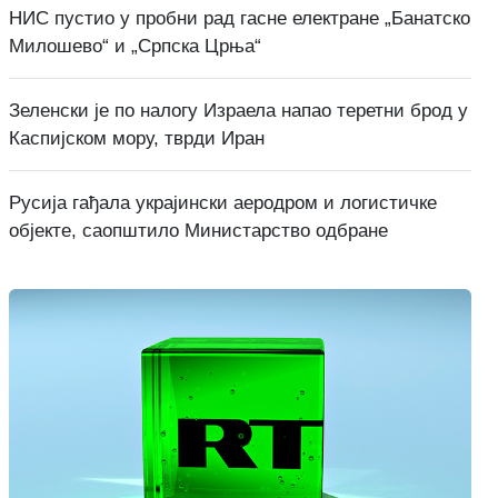
НИС пустио у пробни рад гасне електране „Банатско
Милошево“ и „Српска Црња“
Зеленски је по налогу Израела напао теретни брод у
Каспијском мору, тврди Иран
Русија гађала украјински аеродром и логистичке
објекте, саопштило Министарство одбране