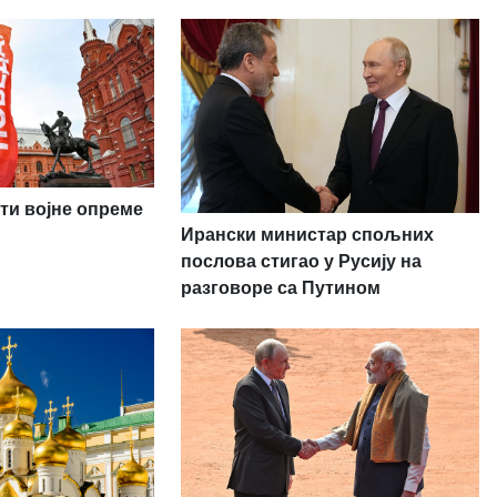
ти војне опреме
Ирански министар спољних
послова стигао у Русију на
разговоре са Путином