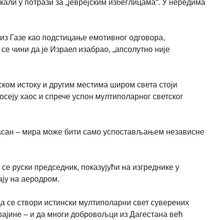
кали у потрази за „јеврејским избеглицама“. У нередима
 из Газе као подстицање емотивног одговора,
се чини да је Израел изабрао, „апсолутно није
ском истоку и другим местима широм света стоји
осеју хаос и спрече успон мултиполарног светског
 јасан – мира може бити само успостављањем независне
се руски председник, показујући на изгреднике у
ају на аеродром.
да се створи истински мултиполарни свет суверених
рајине – и да многи добровољци из Дагестана већ