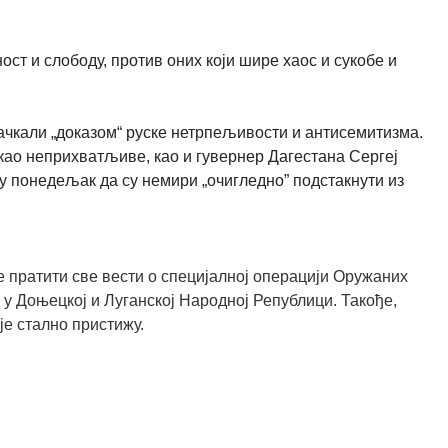
ност и слободу, против оних који шире хаос и сукобе и
ачкали „доказом“ руске нетрпељивости и антисемитизма.
као неприхватљиве, као и гувернер Дагестана Сергеј
у понедељак да су немири „очигледно” подстакнути из
 пратити све вести о специјалној операцији Оружаних
 у Доњецкој и Луганској Народној Републици. Такође,
је стално пристижу.