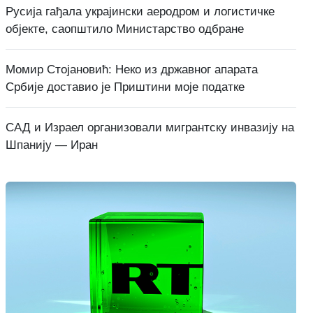
Русија гађала украјински аеродром и логистичке
објекте, саопштило Министарство одбране
Момир Стојановић: Неко из државног апарата
Србије доставио је Приштини моје податке
САД и Израел организовали мигрантску инвазију на
Шпанију — Иран