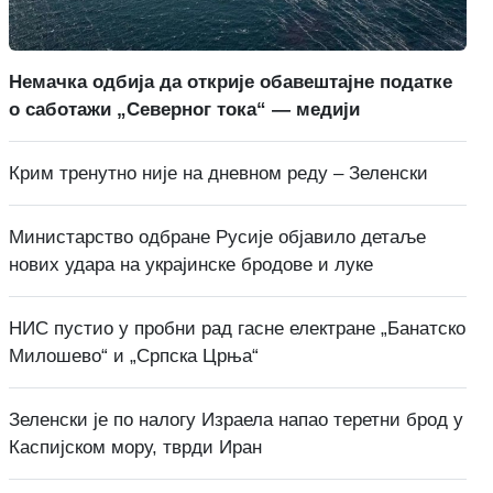
Немачка одбија да открије обавештајне податке
о саботажи „Северног тока“ — медији
Крим тренутно није на дневном реду – Зеленски
Министарство одбране Русије објавило детаље
нових удара на украјинске бродове и луке
НИС пустио у пробни рад гасне електране „Банатско
Милошево“ и „Српска Црња“
Зеленски је по налогу Израела напао теретни брод у
Каспијском мору, тврди Иран