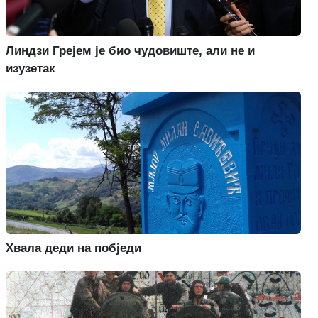
Линдзи Грејем је био чудовиште, али не и
изузетак
Хвала деди на побједи