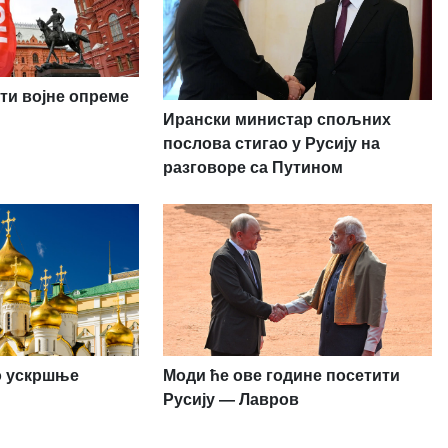
ти војне опреме
Ирански министар спољних
послова стигао у Русију на
разговоре са Путином
ио ускршње
Моди ће ове године посетити
Русију — Лавров