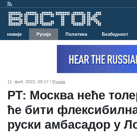
Најновије
Русија
Политика
Безбедност
11. феб. 2022, 09:17 /
Русија
РТ: Москва неће тол
ће бити флексибилна 
руски амбасадор у Л