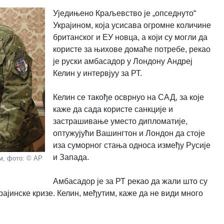
Уједињено Краљевство је „опседнуто“
Украјином, која усисава огромне количине
британског и ЕУ новца, а који су могли да
користе за њихове домаће потребе, рекао
је руски амбасадор у Лондону Андреј
Келин у интервјуу за РТ.
Келин се такође осврнуо на САД, за које
каже да сада користе санкције и
застрашивање уместо дипломатије,
оптужујући Вашингтон и Лондон да стоје
иза суморног стања односа између Русије
и Запада.
м, фото: © AP
Амбасадор је за РТ рекао да жали што су
ајинске кризе. Келин, међутим, каже да не види много