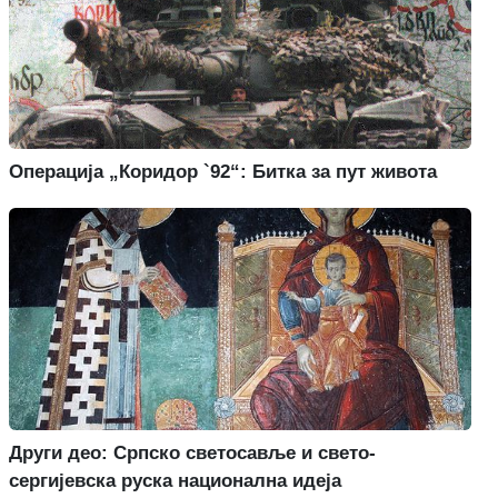
Операција „Коридор `92“: Битка за пут живота
Други део: Српско светосавље и свето-
сергијевска руска национална идеја