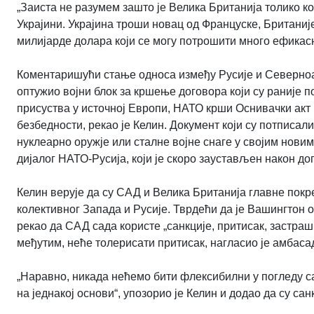
„Заиста не разумем зашто је Велика Британија толико к
Украјини. Украјина троши новац од Француске, Британије,
милијарде долара који се могу потрошити много ефикасни
Коментаришући стање односа између Русије и Северноат
оптужио војни блок за кршење договора који су раније п
присуства у источној Европи, НАТО крши Оснивачки акт
безбедности, рекао је Келин. Документ који су потписал
нуклеарно оружје или сталне војне снаге у својим нови
дијалог НАТО-Русија, који је скоро заустављен након дог
Келин верује да су САД и Велика Британија главне покре
колективног Запада и Русије. Тврдећи да је Вашингтон о
рекао да САД сада користе „санкције, притисак, застраш
међутим, неће толерисати притисак, нагласио је амбаса
„Наравно, никада нећемо бити флексибилни у погледу са
на једнакој основи“, упозорио је Келин и додао да су с