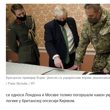
Британски премијер Борис Џонсон са украјинским војним званичнико
/ Peter Nicholls / RT
се односи Лондона и Москве толико погоршали након укр
логике у британској опсесији Кијевом.