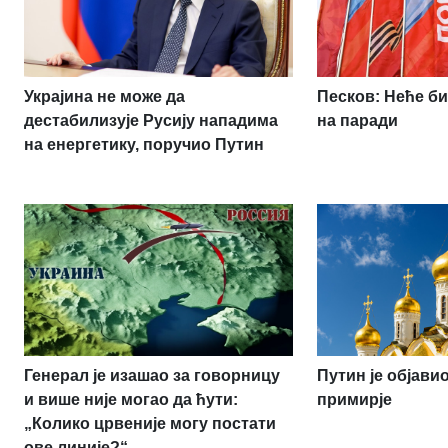
Украјина не може да
Песков: Неће би
дестабилизује Русију нападима
на паради
на енергетику, поручио Путин
Генерал је изашао за говорницу
Путин је објав
и више није могао да ћути:
примирје
„Колико црвеније могу постати
ове линије?“