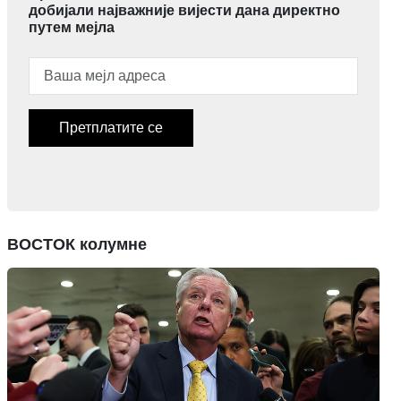
добијали најважније вијести дана директно
путем мејла
Претплатите се
ВОСТОК колумне