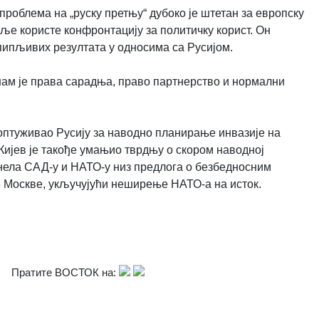
проблема на „руску претњу“ дубоко је штетан за европску
мље користе конфронтацију за политичку корист. Он
опипљивих резултата у односима са Русијом.
нам је права сарадња, право партнерство и нормални
оптуживао Русију за наводно планирање инвазије на
 Кијев је такође умањио тврдњу о скором наводној
изнела САД-у и НАТО-у низ предлога о безбедносним
е Москве, укључујући неширење НАТО-а на исток.
Пратите ВОСТОК на: