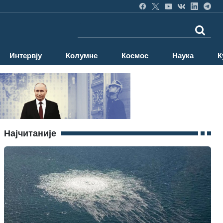
Интервју
Колумне
Космос
Наука
К
Најчитаније