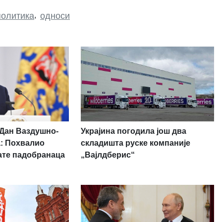
политика
,
односи
Украјина погодила још два
 Дан Ваздушно-
складишта руске компаније
а: Похвалио
„Вајлдберис“
ате падобранаца