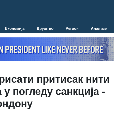
Економија
Друштво
Регион
Анализе
ерисати притисак нити
у погледу санкција -
ондону