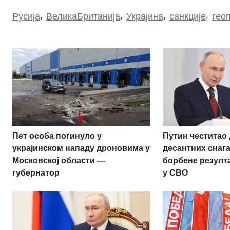
Русија
,
ВеликаБританија
,
Украјина
,
санкције
,
гео
Пет особа погинуло у
Путин честитао
украјинском нападу дроновима у
десантних снаг
Московској области —
борбене резулт
губернатор
у СВО