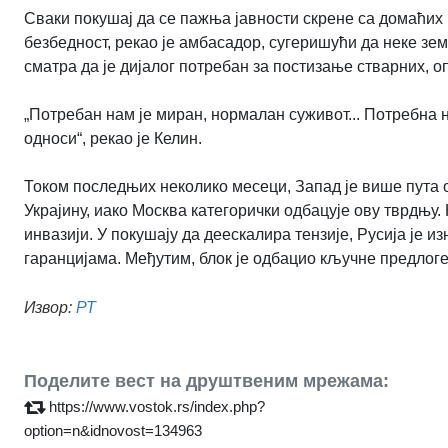
Сваки покушај да се пажња јавности скрене са домаћих 
безбедност, рекао је амбасадор, сугеришући да неке зе
сматра да је дијалог потребан за постизање стварних, 
„Потребан нам је миран, нормалан суживот... Потребна 
односи“, рекао је Келин.
Током последњих неколико месеци, Запад је више пута 
Украјину, иако Москва категорички одбацује ову тврдњу.
инвазији. У покушају да деескалира тензије, Русија је 
гаранцијама. Међутим, блок је одбацио кључне предлог
Извор:
РТ
Поделите вест на друштвеним мрежама:
https://www.vostok.rs/index.php?
option=n&idnovost=134963