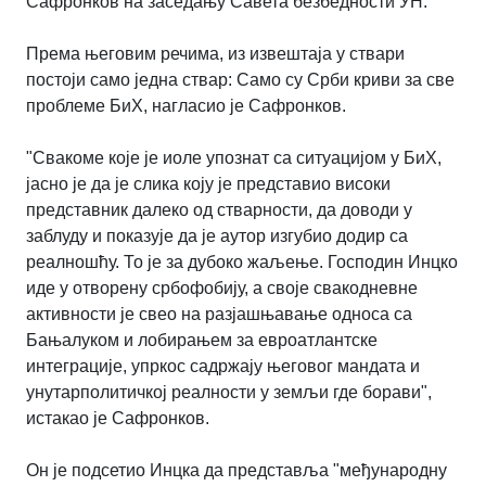
Сафронков на заседању Савета безбедности УН.
Према његовим речима, из извештаја у ствари
постоји само једна ствар: Само су Срби криви за све
проблеме БиХ, нагласио је Сафронков.
"Свакоме које је иоле упознат са ситуацијом у БиХ,
јасно је да је слика коју је представио високи
представник далеко од стварности, да доводи у
заблуду и показује да је аутор изгубио додир са
реалношћу. То је за дубоко жаљење. Господин Инцко
иде у отворену србофобију, а своје свакодневне
активности је свео на разјашњавање односа са
Бањалуком и лобирањем за евроатлантске
интеграције, упркос садржају његовог мандата и
унутарполитичкој реалности у земљи где борави",
истакао је Сафронков.
Он је подсетио Инцка да представља "међународну