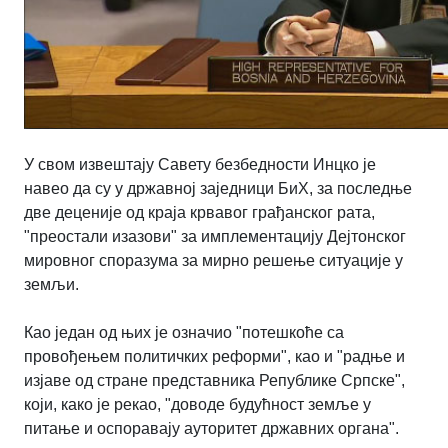
У свом извештају Савету безбедности Инцко је
навео да су у државној заједници БиХ, за последње
две деценије
од краја крвавог грађанског рата,
"преостали изазови" за имплементацију Дејтонског
мировног споразума за мирно решење ситуације у
земљи.
Као један од њих је означио "потешкоће са
провођењем политичких реформи", као и "радње и
изјаве од стране представника Републике Српске",
који, како је рекао, "доводе будућност земље у
питање и оспоравају ауторитет државних органа".