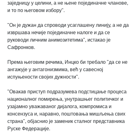
заједницу у целини, а не њене појединачне чланове,
и то по његовом избору".
"Он је дужан да спроводи усаглашену линију, а не да
извршава нечије појединачне налоге и да се
руководи личним анимозитетима", истакао је
Сафронков.
Према његовим речима, Инцко би требало "да се не
ангажује у антагонизмима, већ у савесној
испуњености својих дужности".
"Овакав приступ подразумева подстицање процеса
националног помирења, унутрашњег политичког и
узајамно уважаваног дијалога, компромиса и
консензуса и, наравно, поштовања мишљења свих
страна", објаснио је заменик сталног представника
Руске Федерације.