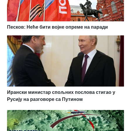
Песков: Неће бити војне опреме на паради
Ирански министар спољних послова стигао у
Русију на разговоре са Путином