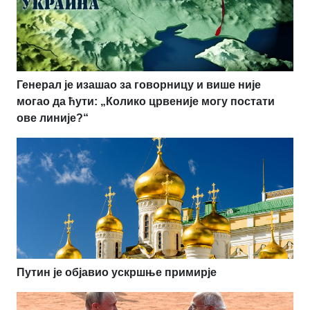
Генерал је изашао за говорницу и више није
могао да ћути: „Колико црвеније могу постати
ове линије?“
Путин је објавио ускршње примирје