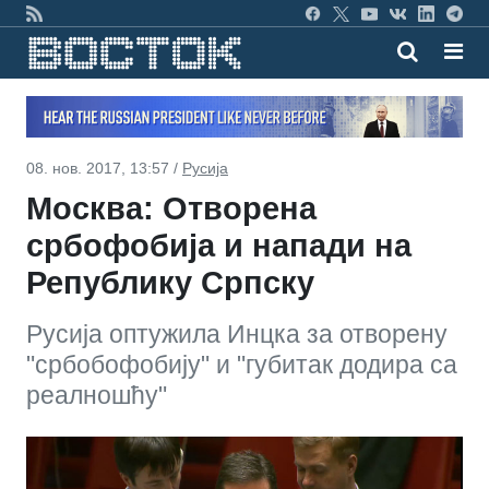
08. нов. 2017, 13:57 /
Русија
Москва: Отворена
србофобија и напади на
Републику Српску
Русија оптужила Инцка за отворену
"србобофобију" и "губитак додира са
реалношћу"