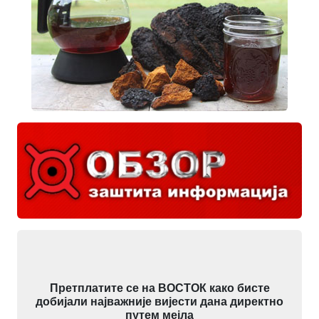
Претплатите се на ВОСТОК како бисте
добијали најважније вијести дана директно
путем мејла