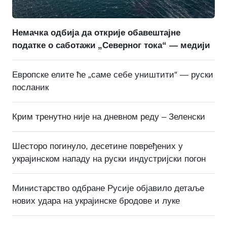
Немачка одбија да открије обавештајне
податке о саботажи „Северног тока“ — медији
Европске елите ће „саме себе уништити“ — руски
посланик
Крим тренутно није на дневном реду – Зеленски
Шесторо погинуло, десетине повређених у
украјинском нападу на руски индустријски погон
Министарство одбране Русије објавило детаље
нових удара на украјинске бродове и луке