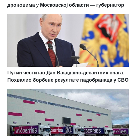
дроновима у Московској области — губернатор
Путин честитао Дан Ваздушно-десантних снага:
Похвалио борбене резултате падобранаца у СВО