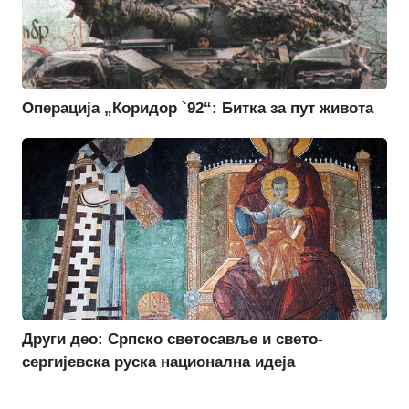
Операција „Коридор `92“: Битка за пут живота
Други део: Српско светосавље и свето-
сергијевска руска национална идеја