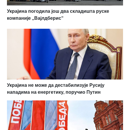
Украјина погодила још два складишта руске
компаније „Вајлдберис“
Украјина не може да дестабилизује Русију
нападима на енергетику, поручио Путин