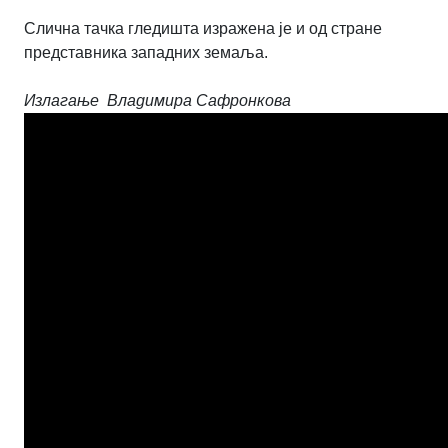
Слична тачка гледишта изражена је и од стране
представника западних земаља.
Излагање Владимира Сафронкова