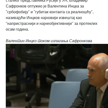
сталног представника Русије у УН, Владимир
Сафронков оптужио је Валентина Инцка за
"србофобију" и "губитак контакта са реалношћу",
називајући Инцков најновији извештај као
"напристраснији и најнеобјективнији" за протеклих
осам година.
Валентин Инцко током излагања Сафронкова