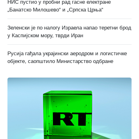
НИС пустио у пробни рад гасне електране
„Банатско Милошево“ и „Српска Црња“
Зеленски је по налогу Израела напао теретни брод
у Каспијском мору, тврди Иран
Русија гађала украјински аеродром и логистичке
објекте, саопштило Министарство одбране