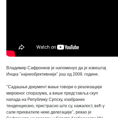
Владимир Сафронков
је напоменуо да је извештај
Инцка "најнеобјективнији" још од 2009. године.
"Садашњи документ мање говори о реализацији
мировног споразума, а више представља скуп
напада на Републику Српску, изабраних
тенденциозно, пристрасно што су, нажалост, већ у
сали прихватиле неке делегације", рекао је