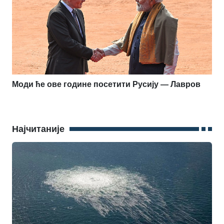
Моди ће ове године посетити Русију — Лавров
Најчитаније