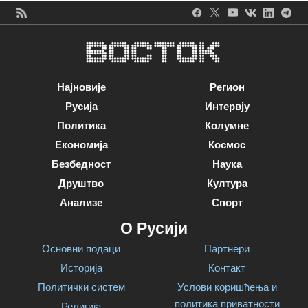
Најновије
Регион
Русија
Интервју
Политика
Колумне
Економија
Космос
Безбедност
Наука
Друштво
Култура
Анализе
Спорт
О Русији
Основни подаци
Партнери
Историја
Контакт
Политички систем
Услови коришћења и
политика приватности
Религија