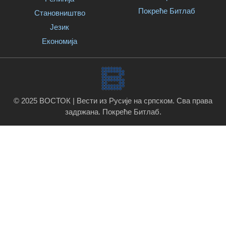
Покреће Битлаб
Становништво
Језик
Економија
© 2025 ВОСТОК | Вести из Русије на српском. Сва права
задржана.
Покреће Битлаб
.