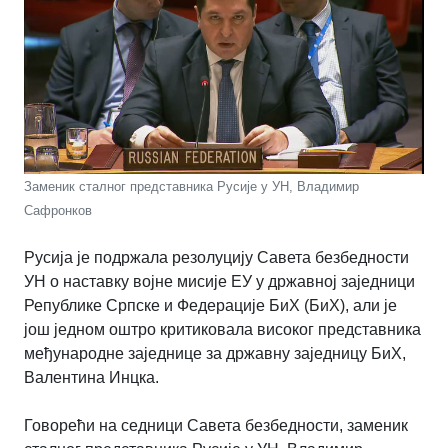
Заменик сталног представника Русије у УН, Владимир
Сафронков
Русија је подржала резолуцију Савета безбедности
УН о наставку војне мисије ЕУ у државној заједници
Републике Српске и Федерације БиХ (БиХ), али je
још једном оштро критиковала високог представника
међународне заједнице за државну заједницу БиХ,
Валентина Инцка.
Говорећи на седници Савета безбедности, заменик