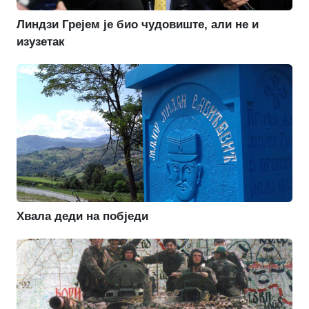
Линдзи Грејем је био чудовиште, али не и
изузетак
Хвала деди на побједи