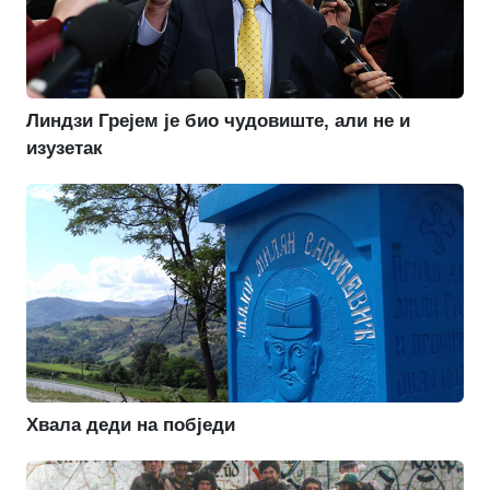
Линдзи Грејем је био чудовиште, али не и
изузетак
Хвала деди на побједи