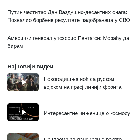
Путин честитао Дан Ваздушно-десантних снага:
Похвалио борбене резултате падобранаца у СВО
Амерички генерал упозорио Пентагон: Мораћу да
бирам
Најновији видеи
Новогодишња ноћ са руском
војском на првој линији фронта
Интересантне чињенице о космосу
Припрема за лансирање ракете-