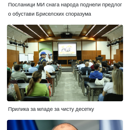
Посланици МИ снага народа поднели предлог
о обустави Бриселских споразума
Прилика за младе за чисту десетку