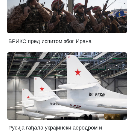
БРИКС пред испитом због Ирана
Русија гађала украјински аеродром и