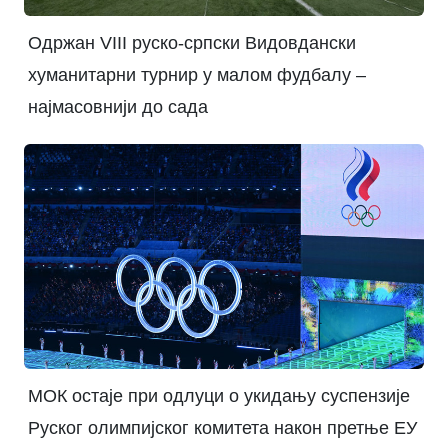
Одржан VIII руско-српски Видовдански
хуманитарни турнир у малом фудбалу –
најмасовнији до сада
МОК остаје при одлуци о укидању суспензије
Руског олимпијског комитета након претње ЕУ