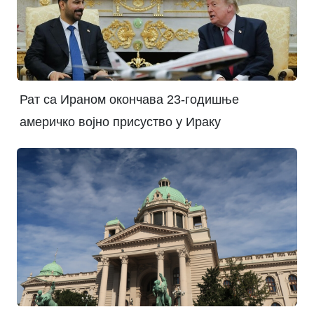
Рат са Ираном окончава 23-годишње
америчко војно присуство у Ираку