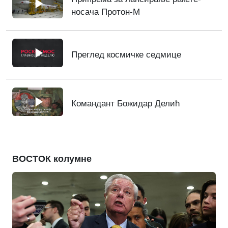
носача Протон-М
Преглед космичке седмице
Командант Божидар Делић
ВОСТОК колумне