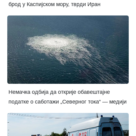
брод у Каспијском мору, тврди Иран
Немачка одбија да открије обавештајне
податке о саботажи „Северног тока“ — медији