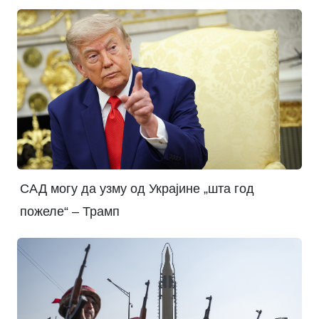
САД могу да узму од Украјине „шта год
пожеле“ – Трамп