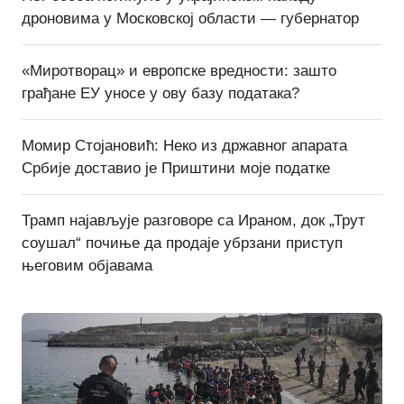
дроновима у Московској области — губернатор
«Миротворац» и европске вредности: зашто
грађане ЕУ уносе у ову базу података?
Момир Стојановић: Неко из државног апарата
Србије доставио је Приштини моје податке
Трамп најављује разговоре са Ираном, док „Трут
соушал“ почиње да продаје убрзани приступ
његовим објавама