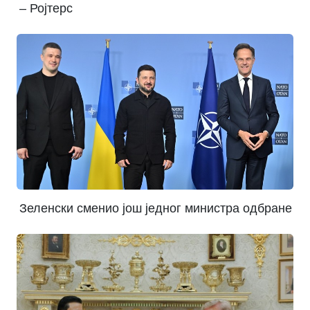
– Ројтерс
Зеленски сменио још једног министра одбране