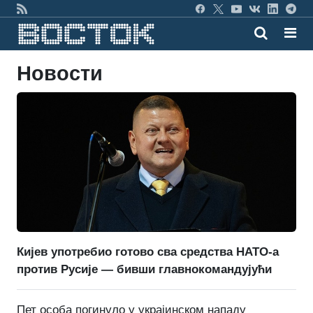
Новости
Кијев употребио готово сва средства НАТО-а
против Русије — бивши главнокомандујући
Пет особа погинуло у украјинском нападу