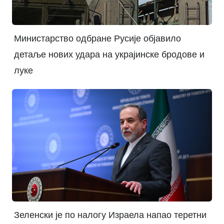
Министарство одбране Русије објавило
детаље нових удара на украјинске бродове и
луке
Зеленски је по налогу Израела напао теретни