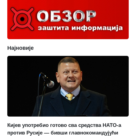
Најновије
Кијев употребио готово сва средства НАТО-а
против Русије — бивши главнокомандујући