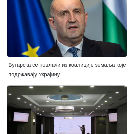
Бугарска се повлачи из коалиције земаља које
подржавају Украјину