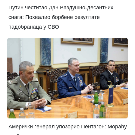
Путин честитао Дан Ваздушно-десантних
снага: Похвалио борбене резултате
падобранаца у СВО
Амерички генерал упозорио Пентагон: Мораћу