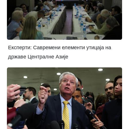
Експерти: Савремени елементи утицаја на
државе Централне Азије