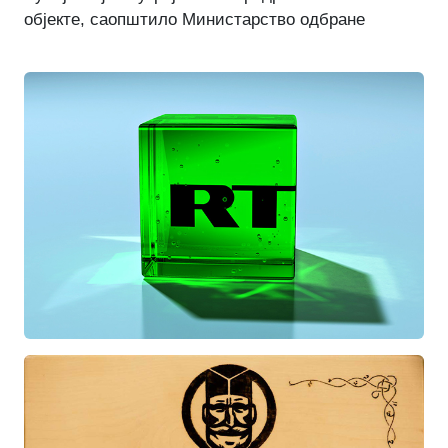
објекте, саопштило Министарство одбране