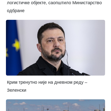
логистичке објекте, саопштило Министарство
одбране
Крим тренутно није на дневном реду –
Зеленски