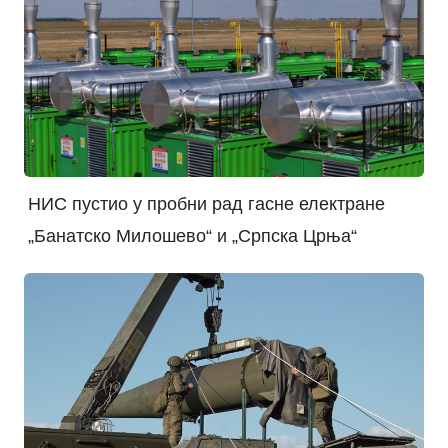
НИС пустио у пробни рад гасне електране
„Банатско Милошево“ и „Српска Црња“