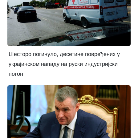
Шесторо погинуло, десетине повређених у
украјинском нападу на руски индустријски
погон