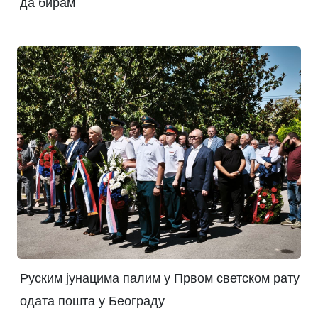
да бирам
Руским јунацима палим у Првом светском рату
одата пошта у Београду