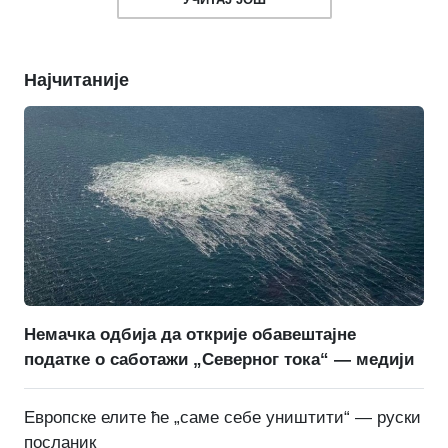
Најчитаније
Немачка одбија да открије обавештајне
податке о саботажи „Северног тока“ — медији
Европске елите ће „саме себе уништити“ — руски
посланик