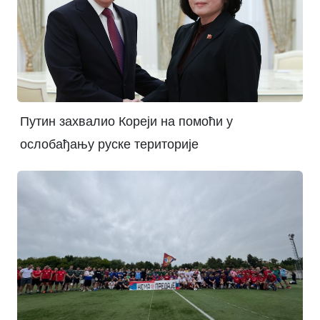
Путин захвалио Кореји на помоћи у
ослобађању руске територије