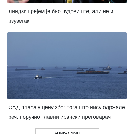
Линдзи Грејем је био чудовиште, али не и
изузетак
САД плаћају цену због тога што нису одржале
реч, поручио главни ирански преговарач
УЧИТАЈ ЈОШ