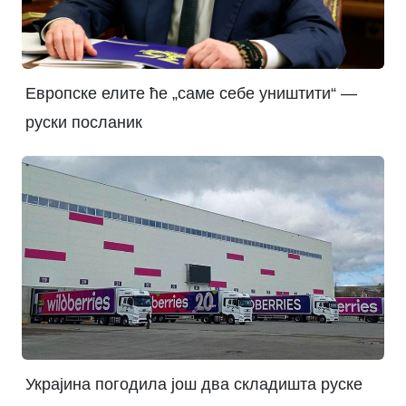
Европске елите ће „саме себе уништити“ —
руски посланик
Украјина погодила још два складишта руске