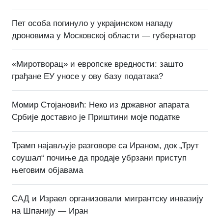
Пет особа погинуло у украјинском нападу
дроновима у Московској области — губернатор
«Миротворац» и европске вредности: зашто
грађане ЕУ уносе у ову базу података?
Момир Стојановић: Неко из државног апарата
Србије доставио је Приштини моје податке
Трамп најављује разговоре са Ираном, док „Трут
соушал“ почиње да продаје убрзани приступ
његовим објавама
САД и Израел организовали мигрантску инвазију
на Шпанију — Иран