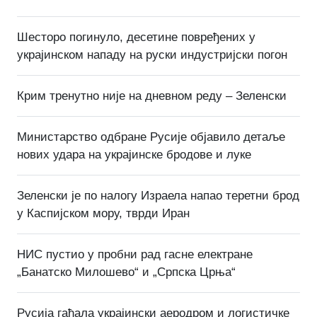
Шесторо погинуло, десетине повређених у
украјинском нападу на руски индустријски погон
Крим тренутно није на дневном реду – Зеленски
Министарство одбране Русије објавило детаље
нових удара на украјинске бродове и луке
Зеленски је по налогу Израела напао теретни брод
у Каспијском мору, тврди Иран
НИС пустио у пробни рад гасне електране
„Банатско Милошево“ и „Српска Црња“
Русија гађала украјински аеродром и логистичке