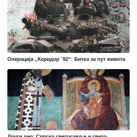
Операција „Коридор `92“: Битка за пут живота
Други део: Српско светосавље и свето-