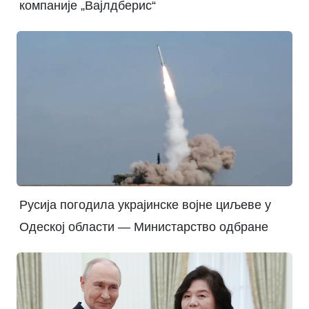
компаније „Вајлдберис“
Русија погодила украјинске војне циљеве у
Одеској области — Министарство одбране