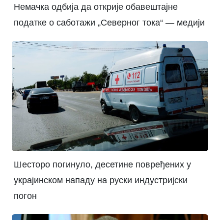
Немачка одбија да открије обавештајне
податке о саботажи „Северног тока“ — медији
Шесторо погинуло, десетине повређених у
украјинском нападу на руски индустријски
погон