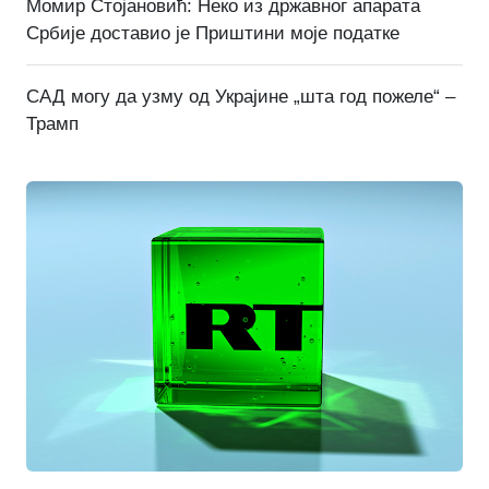
Момир Стојановић: Неко из државног апарата
Србије доставио је Приштини моје податке
САД могу да узму од Украјине „шта год пожеле“ –
Трамп