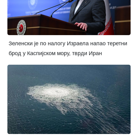
Зеленски је по налогу Израела напао теретни
брод у Каспијском мору, тврди Иран