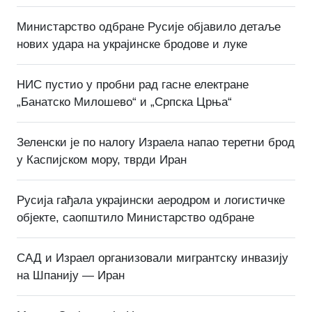
Министарство одбране Русије објавило детаље
нових удара на украјинске бродове и луке
НИС пустио у пробни рад гасне електране
„Банатско Милошево“ и „Српска Црња“
Зеленски је по налогу Израела напао теретни брод
у Каспијском мору, тврди Иран
Русија гађала украјински аеродром и логистичке
објекте, саопштило Министарство одбране
САД и Израел организовали мигрантску инвазију
на Шпанију — Иран