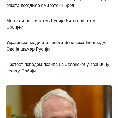
ракета погодила емиратски брод
Може ли непријатељ Русије бити пријатељ
Србије?
Украјински медији о посети Зеленског Београду:
Ово је шамар Русији
Протест поводом позивања Зеленског у званичну
посету Србији