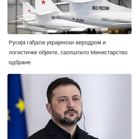
Русија гађала украјински аеродром и
логистичке објекте, саопштило Министарство
одбране