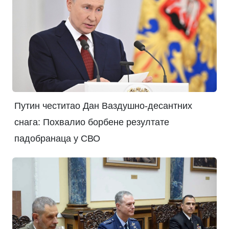
Путин честитао Дан Ваздушно-десантних
снага: Похвалио борбене резултате
падобранаца у СВО