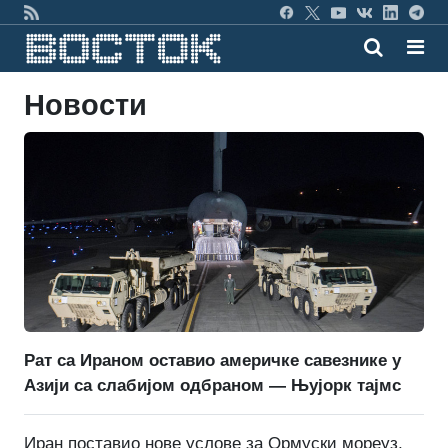
Новости
Рат са Ираном оставио америчке савезнике у
Азији са слабијом одбраном — Њујорк тајмс
Иран поставио нове услове за Ормуски мореуз,