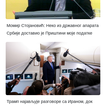
Момир Стојановић: Неко из државног апарата
Србије доставио је Приштини моје податке
Трамп најављује разговоре са Ираном, док