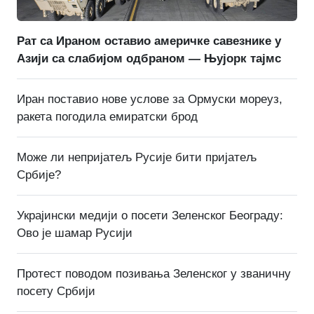
Рат са Ираном оставио америчке савезнике у
Азији са слабијом одбраном — Њујорк тајмс
Иран поставио нове услове за Ормуски мореуз,
ракета погодила емиратски брод
Може ли непријатељ Русије бити пријатељ
Србије?
Украјински медији о посети Зеленског Београду:
Ово је шамар Русији
Протест поводом позивања Зеленског у званичну
посету Србији