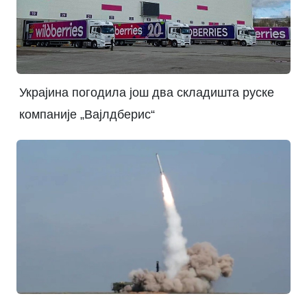
Украјина погодила још два складишта руске
компаније „Вајлдберис“