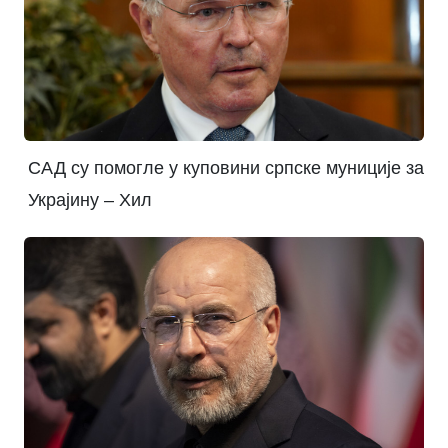
САД су помогле у куповини српске муниције за
Украјину – Хил