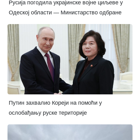
Русија погодила украјинске војне циљеве у
Одеској области — Министарство одбране
Путин захвалио Кореји на помоћи у
ослобађању руске територије