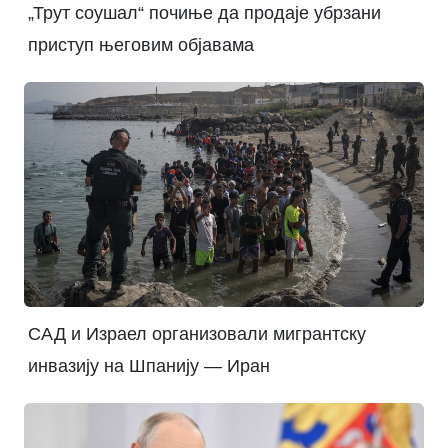
„Трут соушал“ почиње да продаје убрзани
приступ његовим објавама
САД и Израел организовали мигрантску
инвазију на Шпанију — Иран