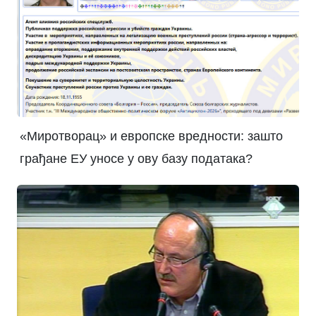
«Миротворац» и европске вредности: зашто
грађане ЕУ уносе у ову базу података?