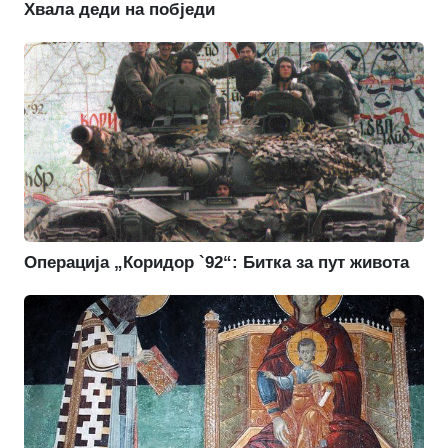
Хвала деди на побједи
Операција „Коридор `92“: Битка за пут живота