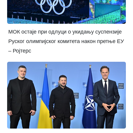
МОК остаје при одлуци о укидању суспензије
Руског олимпијског комитета након претње ЕУ
– Ројтерс