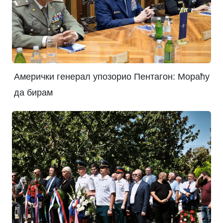
Амерички генерал упозорио Пентагон: Мораћу
да бирам