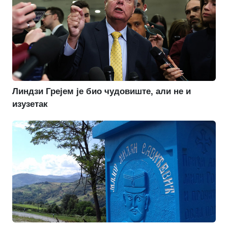
Линдзи Грејем је био чудовиште, али не и
изузетак