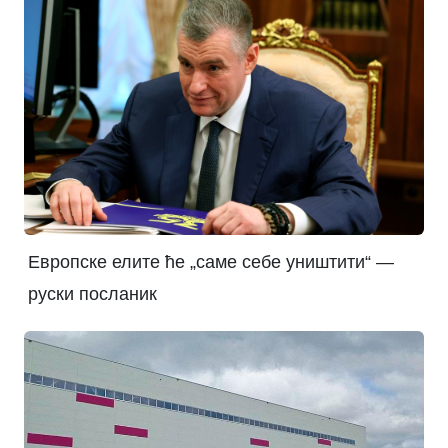
Европске елите ће „саме себе уништити“ —
руски посланик