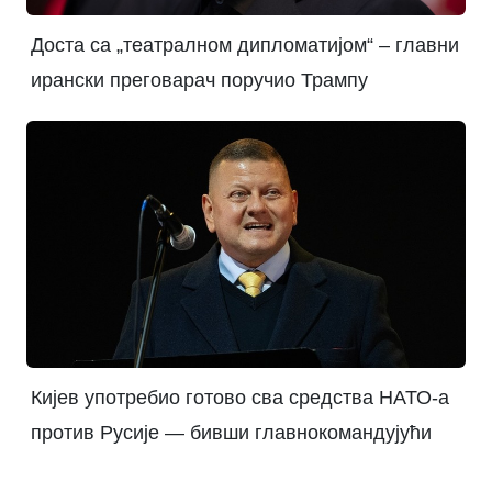
Доста са „театралном дипломатијом“ – главни
ирански преговарач поручио Трампу
Кијев употребио готово сва средства НАТО-а
против Русије — бивши главнокомандујући