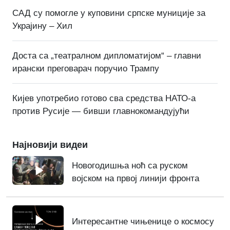
САД су помогле у куповини српске муниције за
Украјину – Хил
Доста са „театралном дипломатијом“ – главни
ирански преговарач поручио Трампу
Кијев употребио готово сва средства НАТО-а
против Русије — бивши главнокомандујући
Најновији видеи
Новогодишња ноћ са руском
војском на првој линији фронта
Интересантне чињенице о космосу