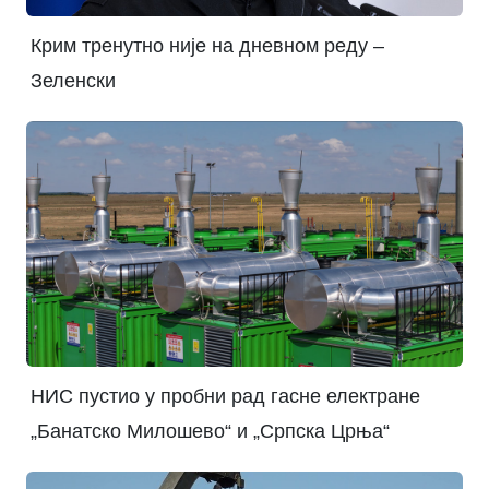
Крим тренутно није на дневном реду –
Зеленски
НИС пустио у пробни рад гасне електране
„Банатско Милошево“ и „Српска Црња“