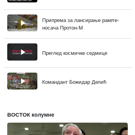
Припрема за лансирање ракете-
носача Протон-М
Преглед космичке седмице
Командант Божидар Делић
ВОСТОК колумне