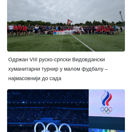
Одржан VIII руско-српски Видовдански
хуманитарни турнир у малом фудбалу –
најмасовнији до сада