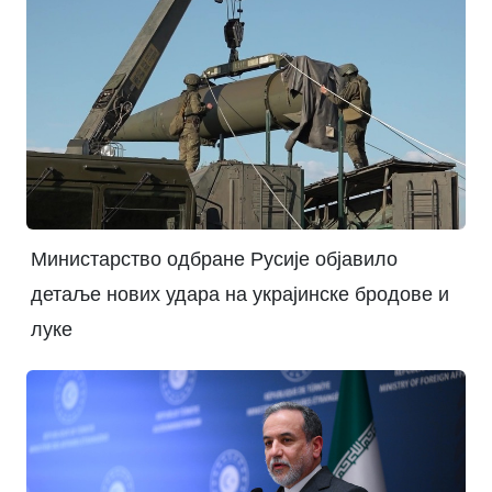
Министарство одбране Русије објавило
детаље нових удара на украјинске бродове и
луке