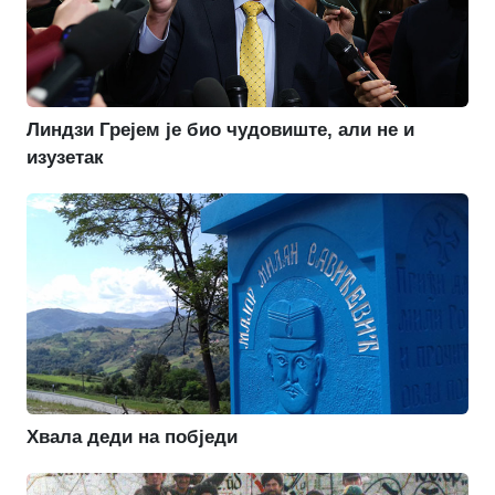
Линдзи Грејем је био чудовиште, али не и
изузетак
Хвала деди на побједи