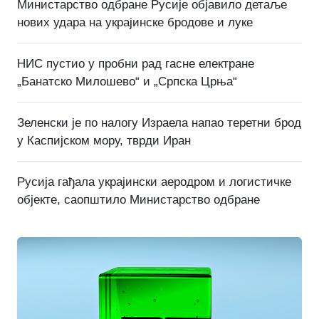
Министарство одбране Русије објавило детаље
нових удара на украјинске бродове и луке
НИС пустио у пробни рад гасне електране
„Банатско Милошево“ и „Српска Црња“
Зеленски је по налогу Израела напао теретни брод
у Каспијском мору, тврди Иран
Русија гађала украјински аеродром и логистичке
објекте, саопштило Министарство одбране