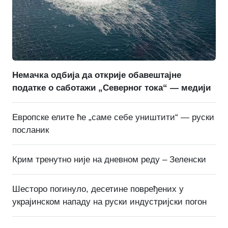
Немачка одбија да открије обавештајне
податке о саботажи „Северног тока“ — медији
Европске елите ће „саме себе уништити“ — руски
посланик
Крим тренутно није на дневном реду – Зеленски
Шесторо погинуло, десетине повређених у
украјинском нападу на руски индустријски погон