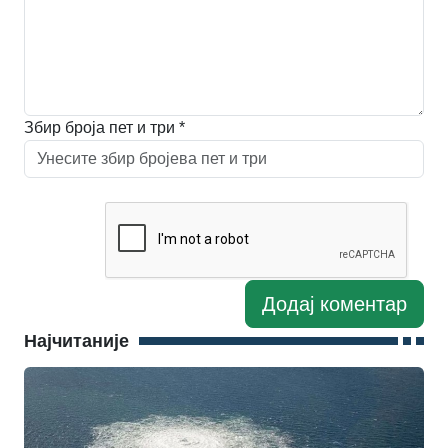
Збир броја пет и три *
Најчитаније