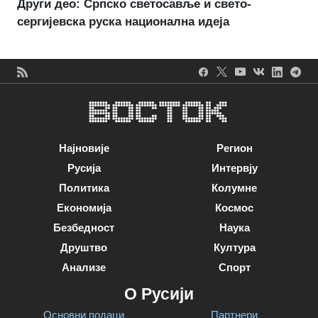
Други део: Српско светосавље и свето-
сергијевска руска национална идеја
Најновије
Регион
Русија
Интервју
Политика
Колумне
Економија
Космос
Безбедност
Наука
Друштво
Култура
Анализе
Спорт
О Русији
Основни подаци
Партнери