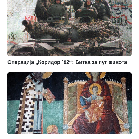
Операција „Коридор `92“: Битка за пут живота