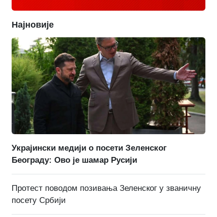
Најновије
Украјински медији о посети Зеленског
Београду: Ово је шамар Русији
Протест поводом позивања Зеленског у званичну
посету Србији