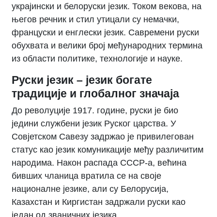
украјински и белоруски језик. Током векова, на
његов речник и стил утицали су немачки,
француски и енглески језик. Савремени руски
обухвата и велики број међународних термина
из области политике, технологије и науке.
Руски језик – језик богате
традиције и глобалног значаја
До револуције 1917. године, руски је био
једини службени језик Руског царства. У
Совјетском Савезу задржао је привилегован
статус као језик комуникације међу различитим
народима. Након распада СССР-а, већина
бивших чланица вратила се на своје
националне језике, али су Белорусија,
Казахстан и Киргистан задржали руски као
један од званичних језика.