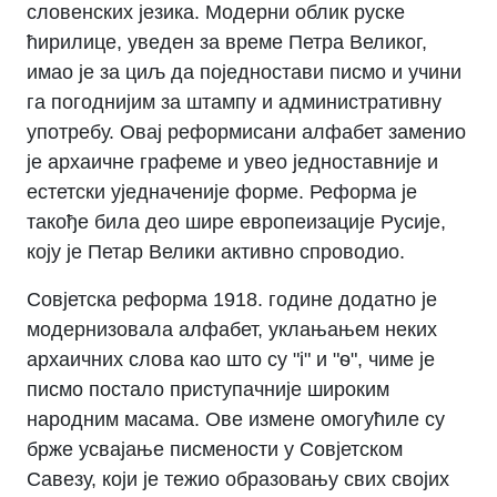
словенских језика. Модерни облик руске
ћирилице, уведен за време Петра Великог,
имао је за циљ да поједностави писмо и учини
га погоднијим за штампу и административну
употребу. Овај реформисани алфабет заменио
је архаичне графеме и увео једноставније и
естетски уједначеније форме. Реформа је
такође била део шире европеизације Русије,
коју је Петар Велики активно спроводио.
Совјетска реформа 1918. године додатно је
модернизовала алфабет, уклањањем неких
архаичних слова као што су "і" и "ѳ", чиме је
писмо постало приступачније широким
народним масама. Ове измене омогућиле су
брже усвајање писмености у Совјетском
Савезу, који је тежио образовању свих својих