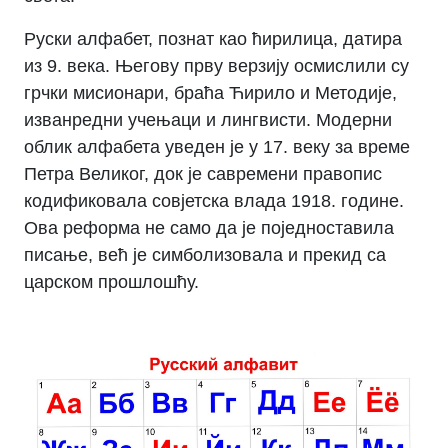
Руски алфабет, познат као ћирилица, датира
из 9. века. Његову прву верзију осмислили су
грчки мисионари, браћа Ћирило и Методије,
изванредни учењаци и лингвисти. Модерни
облик алфабета уведен је у 17. веку за време
Петра Великог, док је савремени правопис
кодификовала совјетска влада 1918. године.
Ова реформа не само да је поједноставила
писање, већ је симболизовала и прекид са
царском прошлошћу.