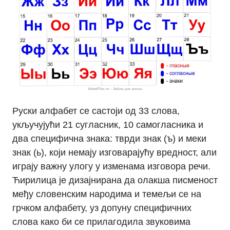
Руски алфабет се састоји од 33 слова,
укључујући 21 сугласник, 10 самогласника и
два специфична знака: тврди знак (ъ) и меки
знак (ь), који немају изговарајућу вредност, али
играју важну улогу у изменама изговора речи.
Ћирилица је дизајнирана да олакша писменост
међу словенским народима и темељи се на
грчком алфабету, уз допуну специфичних
слова како би се прилагодила звуковима