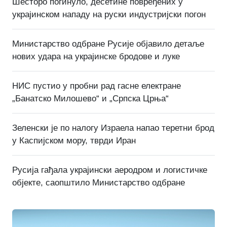
Шесторо погинуло, десетине повређених у
украјинском нападу на руски индустријски погон
Министарство одбране Русије објавило детаље
нових удара на украјинске бродове и луке
НИС пустио у пробни рад гасне електране
„Банатско Милошево“ и „Српска Црња“
Зеленски је по налогу Израела напао теретни брод
у Каспијском мору, тврди Иран
Русија гађала украјински аеродром и логистичке
објекте, саопштило Министарство одбране