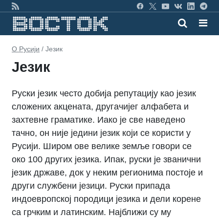
О Русији
/ Језик
Језик
Руски језик често добија репутацију као језик
сложених акцената, другачијег алфабета и
захтевне граматике. Иако је све наведено
тачно, он није једини језик који се користи у
Русији. Широм ове велике земље говори се
око 100 других језика. Ипак, руски је званични
језик државе, док у неким регионима постоје и
други службени језици. Руски припада
индоевропској породици језика и дели корене
са грчким и латинским. Најближи су му