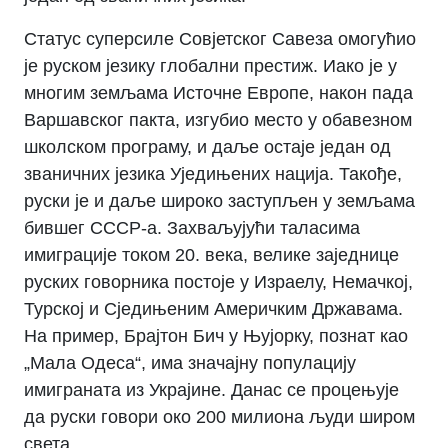
Статус суперсиле Совјетског Савеза омогућио
је руском језику глобални престиж. Иако је у
многим земљама Источне Европе, након пада
Варшавског пакта, изгубио место у обавезном
школском програму, и даље остаје један од
званичних језика Уједињених нација. Такође,
руски је и даље широко заступљен у земљама
бившег СССР-а. Захваљујући таласима
имиграције током 20. века, велике заједнице
руских говорника постоје у Израелу, Немачкој,
Турској и Сједињеним Америчким Државама.
На пример, Брајтон Бич у Њујорку, познат као
„Мала Одеса“, има значајну популацију
имиграната из Украјине. Данас се процењује
да руски говори око 200 милиона људи широм
света.