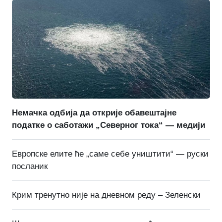
Немачка одбија да открије обавештајне
податке о саботажи „Северног тока“ — медији
Европске елите ће „саме себе уништити“ — руски
посланик
Крим тренутно није на дневном реду – Зеленски