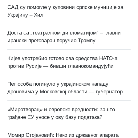
САД су помогле у куповини српске муниције за
Украјину – Хил
Доста са „театралном дипломатијом“ – главни
ирански преговарач поручио Трампу
Кијев употребио готово сва средства НАТО-а
против Русије — бивши главнокомандујући
Пет особа погинуло у украјинском нападу
дроновима у Московској области — губернатор
«Миротворац» и европске вредности: зашто
грађане ЕУ уносе у ову базу података?
Момир Стојановић: Неко из државног апарата