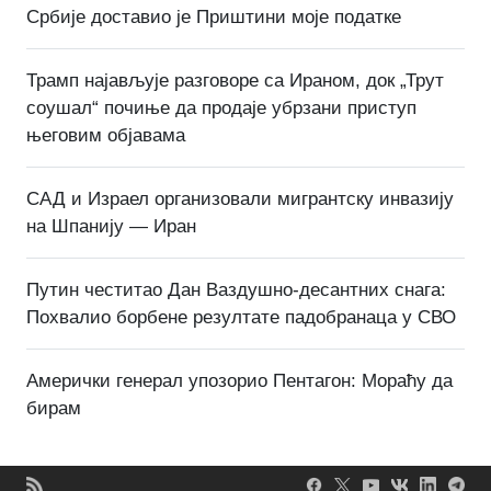
Србије доставио је Приштини моје податке
Трамп најављује разговоре са Ираном, док „Трут
соушал“ почиње да продаје убрзани приступ
његовим објавама
САД и Израел организовали мигрантску инвазију
на Шпанију — Иран
Путин честитао Дан Ваздушно-десантних снага:
Похвалио борбене резултате падобранаца у СВО
Амерички генерал упозорио Пентагон: Мораћу да
бирам