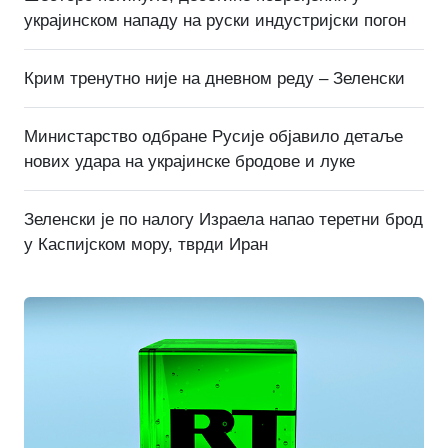
украјинском нападу на руски индустријски погон
Крим тренутно није на дневном реду – Зеленски
Министарство одбране Русије објавило детаље
нових удара на украјинске бродове и луке
Зеленски је по налогу Израела напао теретни брод
у Каспијском мору, тврди Иран