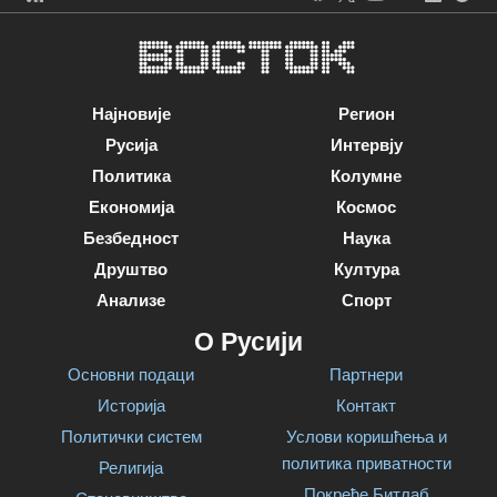
Најновије
Регион
Русија
Интервју
Политика
Колумне
Економија
Космос
Безбедност
Наука
Друштво
Култура
Анализе
Спорт
О Русији
Основни подаци
Партнери
Историја
Контакт
Политички систем
Услови коришћења и
политика приватности
Религија
Покреће Битлаб