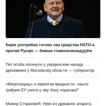
Кијев употребио готово сва средства НАТО-а
против Русије — бивши главнокомандујући
Пет особа погинуло у украјинском нападу
дроновима у Московској области — губернатор
«Миротворац» и европске вредности: зашто
грађане ЕУ уносе у ову базу података?
Момир Стојановић: Неко из државног апарата