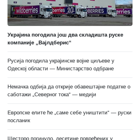
Украјина погодила још два складишта руске
компаније „Вајлдберис“
Русија погодила украјинске војне циљеве у
Одеској области — Министарство одбране
Немачка одбија да открије обавештајне податке о
саботажи „Северног тока“ — медији
Европске елите ће „саме себе уништити“ — руски
посланик
Шесторо погинуло, десетине повређених у