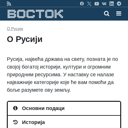
О Русији
О Русији
Русија, највећа држава на свету, позната је по
својој богатој историји, култури и огромним
природним ресурсима. У наставку се налазе
најважније категорије које ће вам помоћи да
боље разумете ову земљу.
Основни подаци
Историја