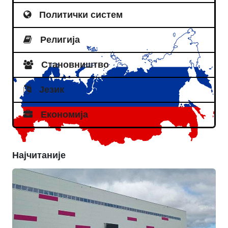
Политички систем
Религија
Становништво
Језик
Економија
Најчитаније