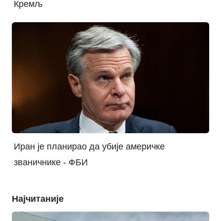
Кремљ
Иран је планирао да убије америчке
званичнике - ФБИ
Најчитаније