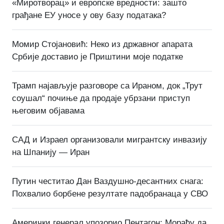
«Миротворац» и европске вредности: зашто
грађане ЕУ уносе у ову базу података?
Момир Стојановић: Неко из државног апарата
Србије доставио је Приштини моје податке
Трамп најављује разговоре са Ираном, док „Трут
соушал“ почиње да продаје убрзани приступ
његовим објавама
САД и Израел организовали мигрантску инвазију
на Шпанију — Иран
Путин честитао Дан Ваздушно-десантних снага:
Похвалио борбене резултате падобранаца у СВО
Амерички генерал упозорио Пентагон: Мораћу да