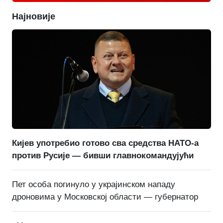
Најновије
Кијев употребио готово сва средства НАТО-а
против Русије — бивши главнокомандујући
Пет особа погинуло у украјинском нападу
дроновима у Московској области — губернатор