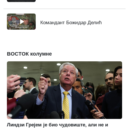
Командант Божидар Делић
ВОСТОК колумне
Линдзи Грејем је био чудовиште, али не и