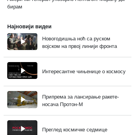
бирам
Најновији видеи
Новогодишња ноћ са руском
војском на првој линији фронта
Интересантне чињенице о космосу
Припрема за лансирање ракете-
носача Протон-М
Преглед космичке седмице