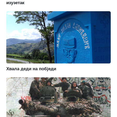
изузетак
Хвала деди на побједи