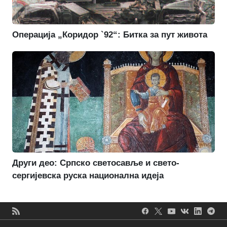
Операција „Коридор `92“: Битка за пут живота
Други део: Српско светосавље и свето-
сергијевска руска национална идеја