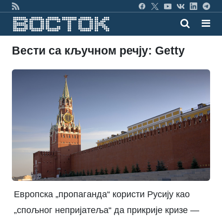
Вести са кључном речју: Getty
Европска „пропаганда“ користи Русију као
„спољног непријатеља“ да прикрије кризе —