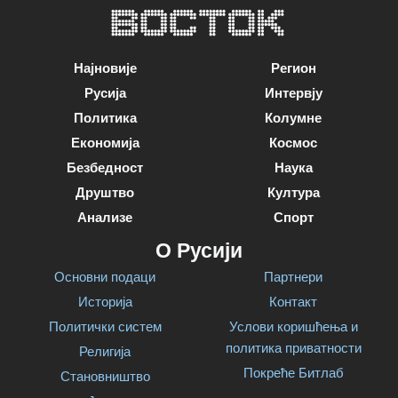
Најновије
Регион
Русија
Интервју
Политика
Колумне
Економија
Космос
Безбедност
Наука
Друштво
Култура
Анализе
Спорт
О Русији
Основни подаци
Партнери
Историја
Контакт
Политички систем
Услови коришћења и
политика приватности
Религија
Покреће Битлаб
Становништво