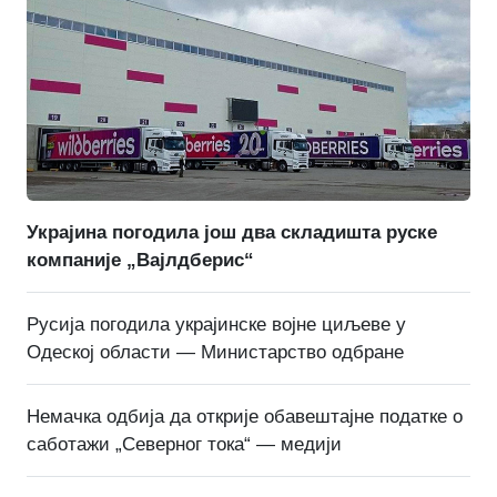
Украјина погодила још два складишта руске
компаније „Вајлдберис“
Русија погодила украјинске војне циљеве у
Одеској области — Министарство одбране
Немачка одбија да открије обавештајне податке о
саботажи „Северног тока“ — медији