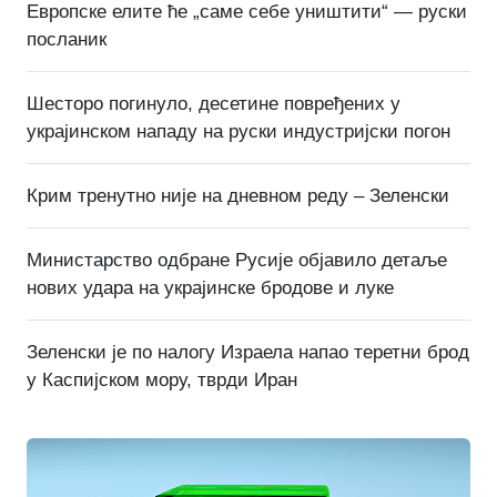
Европске елите ће „саме себе уништити“ — руски
посланик
Шесторо погинуло, десетине повређених у
украјинском нападу на руски индустријски погон
Крим тренутно није на дневном реду – Зеленски
Министарство одбране Русије објавило детаље
нових удара на украјинске бродове и луке
Зеленски је по налогу Израела напао теретни брод
у Каспијском мору, тврди Иран