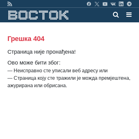
Грешка 404
Страница није пронађена!
Ово може бити због:
— Неисправно сте уписали веб адресу или
— Страница коју сте тражили је можда премјештена,
ажурирана или обрисана.