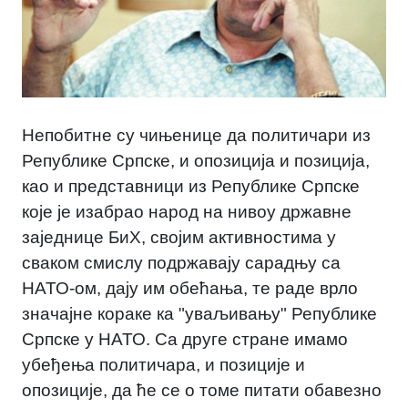
Непобитне су чињенице да политичари из
Републике Српске, и опозиција и позиција,
као и представници из Републике Српске
које је изабрао народ на нивоу државне
заједнице БиХ, својим активностима у
сваком смислу подржавају сарадњу са
НАТО-ом, дају им обећања, те раде врло
значајне кораке ка "уваљивању" Републике
Српске у НАТО. Са друге стране имамо
убеђења политичара, и позиције и
опозиције, да ће се о томе питати обавезно