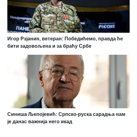
Игор Рзјанин, ветеран: Победићемо, правда ће
бити задовољена и за браћу Србе
Синиша Љепојевић: Српско-руска сарадња нам
је данас важнија него икад