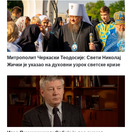
Митрополит Черкаски Теодосије: Свети Николај
Жички је указао на духовни узрок светске кризе