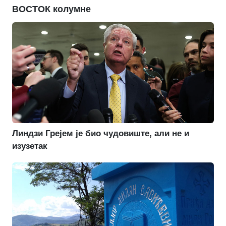
ВОСТОК колумне
Линдзи Грејем је био чудовиште, али не и
изузетак