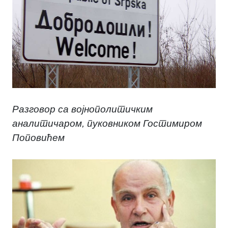
Разговор са војнополитичким
аналитичаром, пуковником Гостимиром
Поповићем