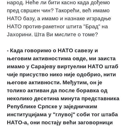
народ. Неће ли бити касно када дођемо
пред свршен чин? Такорећи, већ имамо
НАТО базу, а имамо и назнаке игзрадње
НАТО против-ракетног штита "Брад" на
Јахорини. Шта Ви мислите о томе?
- Када говоримо о НАТО савезу и
његовим активностима овде, ми заиста
имамо у Сарајеву виртуелни НАТО штаб
чије присуство нико није одобрио, нити
његове активности. Међутим, он је
толико активан да после боравка од
неколико десетина минута представника
Републике Српске у заједничким
институцијама у "глувој" соби тог штаба
НАТО-а, они постају већи заговорници