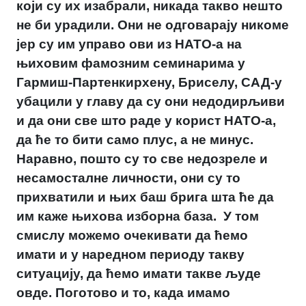
који су их изабрали, никада такво нешто
не би урадили. Они не одговарају никоме
јер су им управо ови из НАТО-а на
њиховим фамозним семинарима у
Гармиш-Партенкирхену, Бриселу, САД-у
убацили у главу да су они недодирљиви
и да они све што раде у корист НАТО-а,
да ће то бити само плус, а не минус.
Наравно, пошто су то све недозреле и
несамосталне личности, они су то
прихватили и њих баш брига шта ће да
им каже њихова изборна база. У том
смислу можемо очекивати да ћемо
имати и у наредном периоду такву
ситуацију, да ћемо имати такве људе
овде. Поготово и то, када имамо