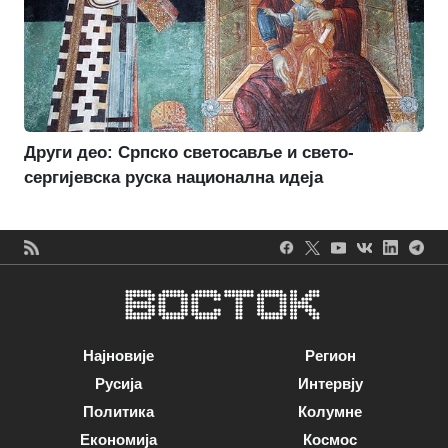
Други део: Српско светосавље и свето-
сергијевска руска национална идеја
Најновије
Регион
Русија
Интервју
Политика
Колумне
Економија
Космос