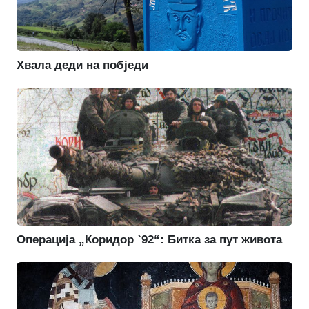
Хвала деди на побједи
Операција „Коридор `92“: Битка за пут живота