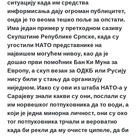
ситуацију када им средства
информисања дају огроман публицитет,
онда је то веома тешко поље за опстати.
Има један пример у претходном сазиву
Скупштине Републике Српске, када су
угостили НАТО представнике на
највишем могућем нивоу, као да је
дошао први помоћник Бан Ки Муна за
Европу, а скуп везан за ОДКБ или Русију
нису били у стању да организују
ниједном. Иако су ови из штаба НАТО-а у
Сарајеву знали какви су они, послали су
им норвешког потпуковника да то води, а
који је једна минорна личност, они су око
тог потпуковника трчали и вероватно
када би рекли да му очисте ципеле, да би