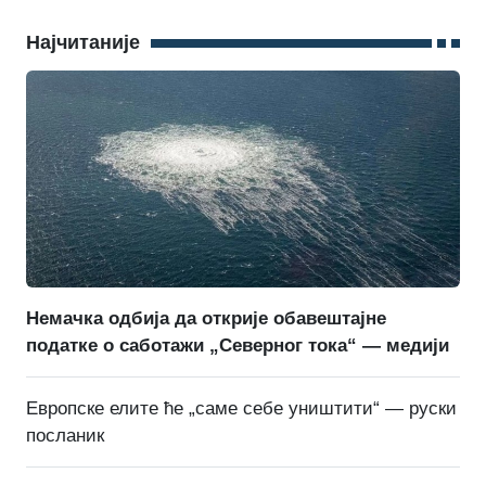
Најчитаније
Немачка одбија да открије обавештајне
податке о саботажи „Северног тока“ — медији
Европске елите ће „саме себе уништити“ — руски
посланик