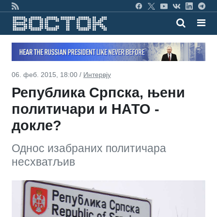
06. феб. 2015, 18:00 /
Интервју
Република Српска, њени
политичари и НАТО -
докле?
Однос изабраних политичара
несхватљив