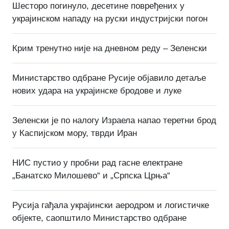
Шесторо погинуло, десетине повређених у
украјинском нападу на руски индустријски погон
Крим тренутно није на дневном реду – Зеленски
Министарство одбране Русије објавило детаље
нових удара на украјинске бродове и луке
Зеленски је по налогу Израела напао теретни брод
у Каспијском мору, тврди Иран
НИС пустио у пробни рад гасне електране
„Банатско Милошево“ и „Српска Црња“
Русија гађала украјински аеродром и логистичке
објекте, саопштило Министарство одбране