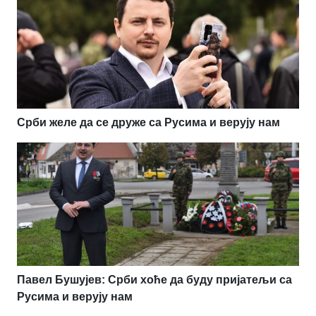
Срби желе да се друже са Русима и верују нам
Павел Бушујев: Срби хоће да буду пријатељи са
Русима и верују нам