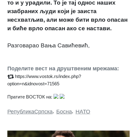
то и у урадили. То је тај однос наших
изабраних људи који је заиста
несхватљив, али може бити врло опасан
и биће врло опасан ако се настави.
Разговарао Вања Савићевић,
Поделите вест на друштвеним мрежама:
https://www.vostok.rs/index.php?
option=n&idnovost=71565
Пратите ВОСТОК на:
РепубликаСрпска
,
Босна
,
НАТО