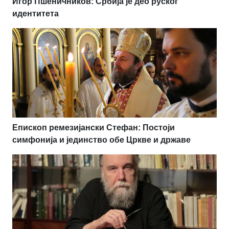
Игор Пшеничников: Србија је део руског
идентитета
Епископ ремезијански Стефан: Постоји
симфонија и јединство обе Цркве и државе