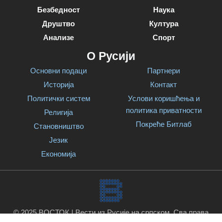
Безбедност
Наука
Друштво
Култура
Анализе
Спорт
О Русији
Основни подаци
Партнери
Историја
Контакт
Политички систем
Услови коришћења и
политика приватности
Религија
Покреће Битлаб
Становништво
Језик
Економија
© 2025 ВОСТОК | Вести из Русије на српском. Сва права