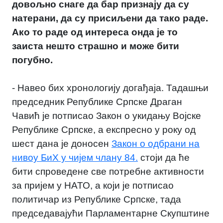
довољно снаге да бар признају да су
натерани, да су присиљени да тако раде.
Ако то раде од интереса онда је то
заиста нешто страшно и може бити
погубно.
- Навео бих хронологију догађаја. Тадашњи
председник Републике Српске Драган
Чавић је потписао Закон о укидању Војске
Републике Српске, а експресно у року од
шест дана је доносен
Закон о одбрани на
нивоу БиХ у чијем члану 84.
стоји да ће
бити спроведене све потребне активности
за пријем у НАТО, а који је потписао
политичар из Републике Српске, тада
председавајући Парламентарне Скупштине