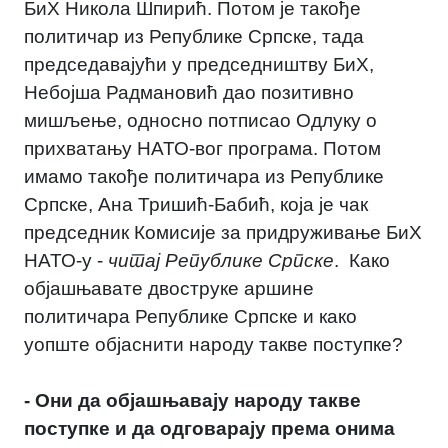
БиХ Никола Шпирић. Потом је такође
политичар из Републике Српске, тада
председавајући у председништву БиХ,
Небојша Радмановић дао позитивно
мишљење, односно потписао Одлуку о
прихватању НАТО-вог програма. Потом
имамо такође политичара из Републике
Српске, Ана Тришић-Бабић, која је чак
председник Комисије за придруживање БиХ
НАТО-у -
читај Републике Српске
. Како
објашњавате двоструке аршине
политичара Републике Српске и како
уопште објаснити народу такве поступке?
- Они да објашњавају народу такве
поступке и да одговарају према онима