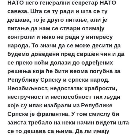
НАТО него генерални секретар НАТО
савеза. Шта се ту ради и шта се ту
дешава, то је друго питање, али је
питање да нам се ствари отимају
контроли и нико не ради у интересу
народа. То значи да се може десити да
будемо доведени пред свршен чин и да
се преко ноћи долази до одређених
решења која ће бити веома погубна за
Републику Српску и српски народ.
Неозбиљност, недостатак храбрости,
нестручност и неспособност тих људи
које су ипак изабрали из Републике
Српске је фрапантна. У том смислу би
заиста требало на неки начин видети шта
се то дешава са њима. Да ли имају